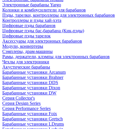
Электронные барабаны Yargo
Колонки и комбоусилители для барабанов
Пэды, тарелки, контроллеры для электронных барабанов
Контроллеры и пэды хай-хэта
Цифровые пэды барабанов
Цифровые пэды бас-барабана (Кик-пэды)
Цифровые пэды тарелок
Аксессуары для электронных барабанов
Модули, конвертеры
Сэмплеры, драм-машины
Рамы, держатели, клэмпы для электронных барабанов
Чехлы для электроники
Акустические барабаны
Барабанные установки Arcanum
Барабанные установки Brahner
Барабанные установки DDS
Барабанные установки Dixon
Барабанные установки DW
Серия Collector's
Серия Design Series
Серия Performance Series
Барабанные установки Foix
Барабанные установки Gretsch
Барабанные установки LDrums