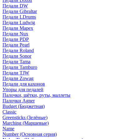
Педали Dixon
Педали DW
Педали Gibraltar
Педали LDrums
Педали Ludwig
Педали Mapex
Педали Nux
Педали PDP
Педали Pearl
Педали Roland
Педали Sonor
Педали Tama
Педали Tamburo
Педали TJW
Педали Zowag
Педали для кахонов
Упоры для педалей
Палочки, щётки, руты, маллеты
Палочки Agner
Budget (Бюджетная)
Classic
Greensticks (Зелёные)
Marching (Маршевые)
Name
Number (Основная серия)