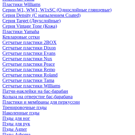
Пластики Williams
Серии W1, WW1, W1xSC (Однослойные глянцевые)
Серия Density (C напылением Coated)
Серия Target (Двухслойные)
Серия Vintage Tone (Кожа)
Пластики Yamaha
Кевларовые сетки
Сетчатые пластики 2BOX
Сетчатые пластики Dixon
Сетчатые пластики Evans
Сетчатые пластики Nux
Сетчатые пластики Peace
Сетчатые пластики Remo
Сетчатые пластики Roland
Сетчатые пластики Tama
Сетчатые пластики Williams
Патчи-наклейки на бас-барабан
Кольца на отверстие бас-барабана
Пластики и мембраны для перкуссии
Тренировочные пэды
Наколенные пэды
Пэды для ног
Пэды для рук
Пэды Agner
Пэды Arborea