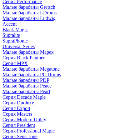
Серия Performance
Малые барабаны Gretsch
Малые барабаны LDrums
Малые барабаны Ludwig
Accent
Black Magic
Supralite
SupraPhonic
Universal Series
Малые барабаны Mapex
Серия Black Panther
Серия MPX
Малые барабаны Megatone
Малые барабаны PC Drums
Малые барабаны PDP
Малые барабаны Peace
Малые барабаны Pearl
Серия Decade Maple
Серия Duoluxe
Серия Export
Серия Masters
Серия Modern Utility
Серия President
Серия Professional Maple
Серия SensiTone