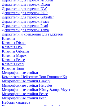
Держатели для тарелок Arborea
Держатели для тарелок Dixon
Держатели для тарелок DW
Держатели для тарелок PDP
Держатели для тарелок Gibraltar
Держатели для тарелок Peace
Держатели для тарелок Pearl
Держатели для тарелок Tama
Держатели и крепления для гаджетов
Клэмпы
Клэмпы Dixon
Клэмпы DW
Клэмпы Gibraltar
Клэмпы Mapex
Клэмпы Peace
Клэмпы Pearl
Клэмпы Tama
Микрофонные стойки
Комплекты Hellscream Tour Drummer Kit
Микрофонные стойки Gravity
Микрофонные стойки Hercules
Микрофонные стойки König &amp; Meyer
Микрофонные стойки Peace
Микрофонные стойки Pearl
Наборы хардвера