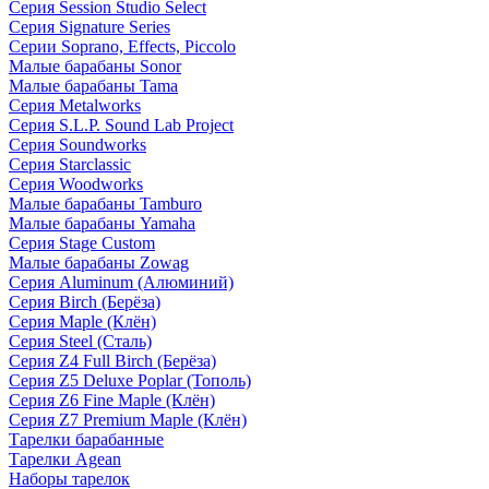
Серия Session Studio Select
Серия Signature Series
Серии Soprano, Effects, Piccolo
Малые барабаны Sonor
Малые барабаны Tama
Серия Metalworks
Серия S.L.P. Sound Lab Project
Серия Soundworks
Серия Starclassic
Серия Woodworks
Малые барабаны Tamburo
Малые барабаны Yamaha
Серия Stage Custom
Малые барабаны Zowag
Серия Aluminum (Алюминий)
Серия Birch (Берёза)
Серия Maple (Клён)
Серия Steel (Сталь)
Серия Z4 Full Birch (Берёза)
Серия Z5 Deluxe Poplar (Тополь)
Серия Z6 Fine Maple (Клён)
Серия Z7 Premium Maple (Клён)
Тарелки барабанные
Тарелки Agean
Наборы тарелок