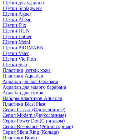
Щетки для ударных
Щетки Schlagwerk
Щетки Agner
Щетки Ahead
Щетки Flix
Щетки HUN
Щетки Lutner
Щетки Meinl
Щетки PROMARK
Щетки Vater
Щетки Vic Firth
Щетки Sela
Пластики, сетки, кожа
Пластики Aquarian
Aquarian для бас-барабана
Aquarian для малого барабана
Aquarian для томов
Наборы пластиков Aquarian
Пластики Blast Plast
Серия Classic (Однослойные)
Серия Modern (Двухслойные)
Серия Power Dot (С пятаком)
Серия Resonance (Резонаторные)
Серия Silent Ring (Кольца)
Пластики Bowo