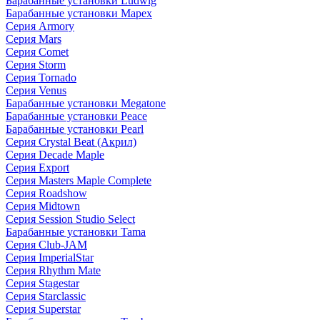
Барабанные установки Ludwig
Барабанные установки Mapex
Серия Armory
Серия Mars
Серия Comet
Серия Storm
Серия Tornado
Серия Venus
Барабанные установки Megatone
Барабанные установки Peace
Барабанные установки Pearl
Серия Crystal Beat (Акрил)
Серия Decade Maple
Серия Export
Серия Masters Maple Complete
Серия Roadshow
Серия Midtown
Серия Session Studio Select
Барабанные установки Tama
Серия Club-JAM
Серия ImperialStar
Серия Rhythm Mate
Серия Stagestar
Серия Starclassic
Серия Superstar