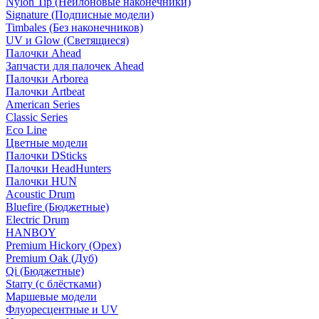
Nylon Tip (Нейлоновые наконечники)
Signature (Подписные модели)
Timbales (Без наконечников)
UV и Glow (Светящиеся)
Палочки Ahead
Запчасти для палочек Ahead
Палочки Arborea
Палочки Artbeat
American Series
Classic Series
Eco Line
Цветные модели
Палочки DSticks
Палочки HeadHunters
Палочки HUN
Acoustic Drum
Bluefire (Бюджетные)
Electric Drum
HANBOY
Premium Hickory (Орех)
Premium Oak (Дуб)
Qi (Бюджетные)
Starry (с блёстками)
Маршевые модели
Флуоресцентные и UV