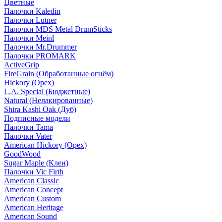
Цветные
Палочки Kaledin
Палочки Lutner
Палочки MDS Metal DrumSticks
Палочки Meinl
Палочки Mr.Drummer
Палочки PROMARK
ActiveGrip
FireGrain (Обработанные огнём)
Hickory (Орех)
L.A. Special (Бюджетные)
Natural (Нелакированные)
Shira Kashi Oak (Дуб)
Подписные модели
Палочки Tama
Палочки Vater
American Hickory (Орех)
GoodWood
Sugar Maple (Клен)
Палочки Vic Firth
American Classic
American Concept
American Custom
American Heritage
American Sound