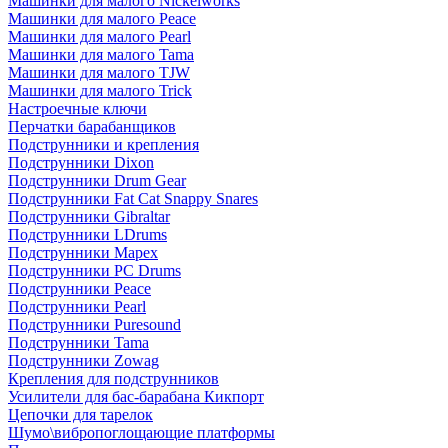
Машинки для малого Nickelworks
Машинки для малого Peace
Машинки для малого Pearl
Машинки для малого Tama
Машинки для малого TJW
Машинки для малого Trick
Настроечные ключи
Перчатки барабанщиков
Подструнники и крепления
Подструнники Dixon
Подструнники Drum Gear
Подструнники Fat Cat Snappy Snares
Подструнники Gibraltar
Подструнники LDrums
Подструнники Mapex
Подструнники PC Drums
Подструнники Peace
Подструнники Pearl
Подструнники Puresound
Подструнники Tama
Подструнники Zowag
Крепления для подструнников
Усилители для бас-барабана Кикпорт
Цепочки для тарелок
Шумо\вибропоглощающие платформы