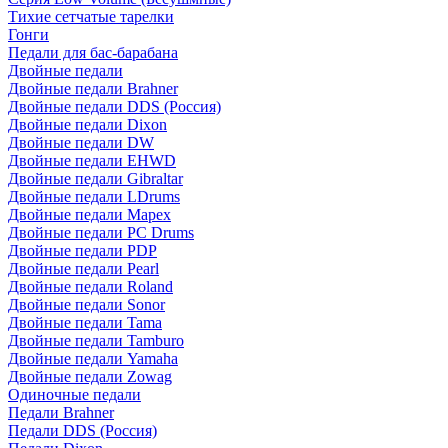
Тихие сетчатые тарелки
Гонги
Педали для бас-барабана
Двойные педали
Двойные педали Brahner
Двойные педали DDS (Россия)
Двойные педали Dixon
Двойные педали DW
Двойные педали EHWD
Двойные педали Gibraltar
Двойные педали LDrums
Двойные педали Mapex
Двойные педали PC Drums
Двойные педали PDP
Двойные педали Pearl
Двойные педали Roland
Двойные педали Sonor
Двойные педали Tama
Двойные педали Tamburo
Двойные педали Yamaha
Двойные педали Zowag
Одиночные педали
Педали Brahner
Педали DDS (Россия)