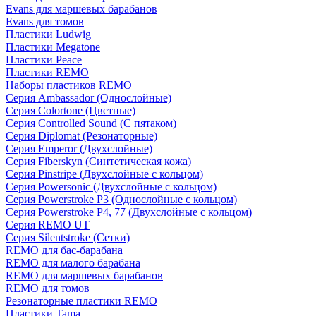
Evans для маршевых барабанов
Evans для томов
Пластики Ludwig
Пластики Megatone
Пластики Peace
Пластики REMO
Наборы пластиков REMO
Серия Ambassador (Однослойные)
Серия Colortone (Цветные)
Серия Controlled Sound (С пятаком)
Серия Diplomat (Резонаторные)
Серия Emperor (Двухслойные)
Серия Fiberskyn (Синтетическая кожа)
Серия Pinstripe (Двухслойные с кольцом)
Серия Powersonic (Двухслойные с кольцом)
Серия Powerstroke P3 (Однослойные с кольцом)
Серия Powerstroke P4, 77 (Двухслойные с кольцом)
Серия REMO UT
Серия Silentstroke (Сетки)
REMO для бас-барабана
REMO для малого барабана
REMO для маршевых барабанов
REMO для томов
Резонаторные пластики REMO
Пластики Tama