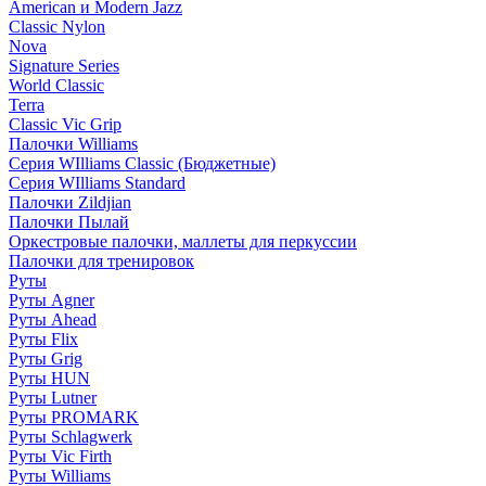
American и Modern Jazz
Classic Nylon
Nova
Signature Series
World Classic
Terra
Classic Vic Grip
Палочки Williams
Серия WIlliams Classic (Бюджетные)
Серия WIlliams Standard
Палочки Zildjian
Палочки Пылай
Оркестровые палочки, маллеты для перкуссии
Палочки для тренировок
Руты
Руты Agner
Руты Ahead
Руты Flix
Руты Grig
Руты HUN
Руты Lutner
Руты PROMARK
Руты Schlagwerk
Руты Vic Firth
Руты Williams