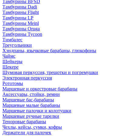
Тамбурины BFSD
Тамбурины Dadi
Тамбурины Flight
Тамбурины LP
Тамбурины Meinl
Тамбурины Oruga
Тамбурины Tycoon
Тимбалес
Треугольники
Хэндпаны, язычковые барабаны, глюкофоны
Чаймс
Шейкеры
Шекере
Шумовая перкуссия, трещотки и погремушки
Электронная перкуссия
Рототомы
Маршевые и оркестровые барабаны
Аксессуары, стойки, ремни
Маршевые бас-барабаны
Маршевые малые барабаны
Маршевые палочки и колотушки
Маршевые ручные тарелки
Теноровые барабаны
Чехлы, кейсы, сумки, кофры
Держатели для палочек