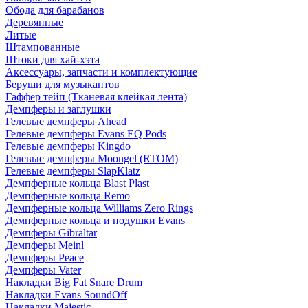
Обода для барабанов
Деревянные
Литые
Штампованные
Штоки для хай-хэта
Аксессуары, запчасти и комплектующие
Беруши для музыкантов
Гаффер тейп (Тканевая клейкая лента)
Демпферы и заглушки
Гелевые демпферы Ahead
Гелевые демпферы Evans EQ Pods
Гелевые демпферы Kingdo
Гелевые демпферы Moongel (RTOM)
Гелевые демпферы SlapKlatz
Демпферные кольца Blast Plast
Демпферные кольца Remo
Демпферные кольца Williams Zero Rings
Демпферные кольца и подушки Evans
Демпферы Gibraltar
Демпферы Meinl
Демпферы Peace
Демпферы Vater
Накладки Big Fat Snare Drum
Накладки Evans SoundOff
Накладки Majestic