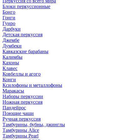
Перкуссия со всего мира
Блоки перкуссионные
Бонго
Гонги
Гуиро
Дарбуки
Детская перкуссия
Джембе
Думбеки
Кавказские барабаны
Калимбы
Кахоны
Клавес
Ковбеллы и агого
Конги
Ксилофоны и металлофоны
Маракасы
Наборы перкуссии
Ножная перкуссия
Пандейрос
Поющие чаши
Ручная перкуссия
Тамбурины, бубны, джинглы
Тамбурины Alice
Тамбурины Pearl