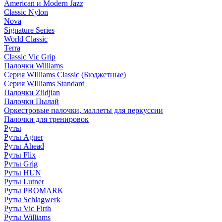
American и Modern Jazz
Classic Nylon
Nova
Signature Series
World Classic
Terra
Classic Vic Grip
Палочки Williams
Серия WIlliams Classic (Бюджетные)
Серия WIlliams Standard
Палочки Zildjian
Палочки Пылай
Оркестровые палочки, маллеты для перкуссии
Палочки для тренировок
Руты
Руты Agner
Руты Ahead
Руты Flix
Руты Grig
Руты HUN
Руты Lutner
Руты PROMARK
Руты Schlagwerk
Руты Vic Firth
Руты Williams