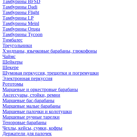
Тамбурины BFSD
Тамбурины Dadi
Тамбурины Flight
Тамбурины LP
Тамбурины Meinl
Тамбурины Oruga
Тамбурины Tycoon
Тимбалес
Треугольники
Хэндпаны, язычковые барабаны, глюкофоны
Чаймс
Шейкеры
Шекере
Шумовая перкуссия, трещотки и погремушки
Электронная перкуссия
Рототомы
Маршевые и оркестровые барабаны
Аксессуары, стойки, ремни
Маршевые бас-барабаны
Маршевые малые барабаны
Маршевые палочки и колотушки
Маршевые ручные тарелки
Теноровые барабаны
Чехлы, кейсы, сумки, кофры
Держатели для палочек