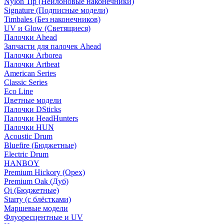
Nylon Tip (Нейлоновые наконечники)
Signature (Подписные модели)
Timbales (Без наконечников)
UV и Glow (Светящиеся)
Палочки Ahead
Запчасти для палочек Ahead
Палочки Arborea
Палочки Artbeat
American Series
Classic Series
Eco Line
Цветные модели
Палочки DSticks
Палочки HeadHunters
Палочки HUN
Acoustic Drum
Bluefire (Бюджетные)
Electric Drum
HANBOY
Premium Hickory (Орех)
Premium Oak (Дуб)
Qi (Бюджетные)
Starry (с блёстками)
Маршевые модели
Флуоресцентные и UV