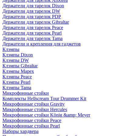
Держатели для тарелок Arborea
Держатели для тарелок Dixon
Держатели для тарелок DW
Держатели для тарелок PDP
Держатели для тарелок Gibraltar
Держатели для тарелок Peace
Держатели для тарелок Pearl
Держатели для тарелок Tama
Держатели и крепления для гаджетов
Клэмпы
Клэмпы Dixon
Клэмпы DW
Клэмпы Gibraltar
Клэмпы Mapex
Клэмпы Peace
Клэмпы Pearl
Клэмпы Tama
Микрофонные стойки
Комплекты Hellscream Tour Drummer Kit
Микрофонные стойки Gravity
Микрофонные стойки Hercules
Микрофонные стойки König &amp; Meyer
Микрофонные стойки Peace
Микрофонные стойки Pearl
Наборы хардвера