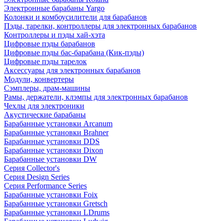
Электронные барабаны Yargo
Колонки и комбоусилители для барабанов
Пэды, тарелки, контроллеры для электронных барабанов
Контроллеры и пэды хай-хэта
Цифровые пэды барабанов
Цифровые пэды бас-барабана (Кик-пэды)
Цифровые пэды тарелок
Аксессуары для электронных барабанов
Модули, конвертеры
Сэмплеры, драм-машины
Рамы, держатели, клэмпы для электронных барабанов
Чехлы для электроники
Акустические барабаны
Барабанные установки Arcanum
Барабанные установки Brahner
Барабанные установки DDS
Барабанные установки Dixon
Барабанные установки DW
Серия Collector's
Серия Design Series
Серия Performance Series
Барабанные установки Foix
Барабанные установки Gretsch
Барабанные установки LDrums