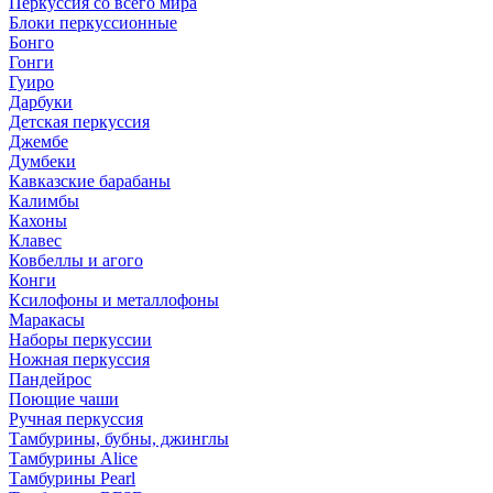
Перкуссия со всего мира
Блоки перкуссионные
Бонго
Гонги
Гуиро
Дарбуки
Детская перкуссия
Джембе
Думбеки
Кавказские барабаны
Калимбы
Кахоны
Клавес
Ковбеллы и агого
Конги
Ксилофоны и металлофоны
Маракасы
Наборы перкуссии
Ножная перкуссия
Пандейрос
Поющие чаши
Ручная перкуссия
Тамбурины, бубны, джинглы
Тамбурины Alice
Тамбурины Pearl