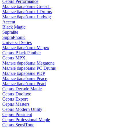
Серия Performance
Малые барабаны Gretsch
Малые барабаны LDrums
Малые барабаны Ludwig
Accent
Black Magic
Supralite
SupraPhonic
Universal Series
Малые барабаны Mapex
Серия Black Panther
Серия MPX
Малые барабаны Megatone
Малые барабаны PC Drums
Малые барабаны PDP
Малые барабаны Peace
Малые барабаны Pearl
Серия Decade Maple
Серия Duoluxe
Серия Export
Серия Masters
Серия Modern Utility
Серия President
Серия Professional Maple
Серия SensiTone