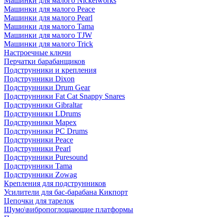
Машинки для малого Nickelworks
Машинки для малого Peace
Машинки для малого Pearl
Машинки для малого Tama
Машинки для малого TJW
Машинки для малого Trick
Настроечные ключи
Перчатки барабанщиков
Подструнники и крепления
Подструнники Dixon
Подструнники Drum Gear
Подструнники Fat Cat Snappy Snares
Подструнники Gibraltar
Подструнники LDrums
Подструнники Mapex
Подструнники PC Drums
Подструнники Peace
Подструнники Pearl
Подструнники Puresound
Подструнники Tama
Подструнники Zowag
Крепления для подструнников
Усилители для бас-барабана Кикпорт
Цепочки для тарелок
Шумо\вибропоглощающие платформы