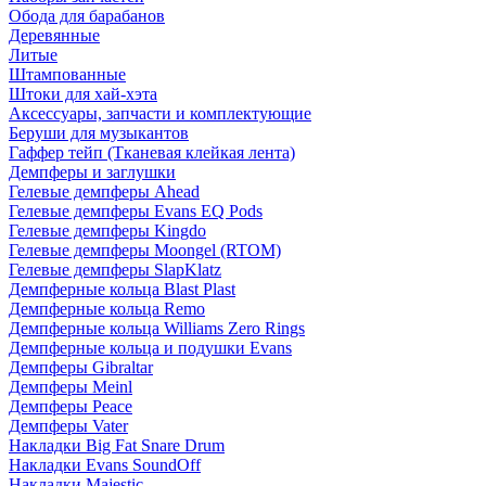
Обода для барабанов
Деревянные
Литые
Штампованные
Штоки для хай-хэта
Аксессуары, запчасти и комплектующие
Беруши для музыкантов
Гаффер тейп (Тканевая клейкая лента)
Демпферы и заглушки
Гелевые демпферы Ahead
Гелевые демпферы Evans EQ Pods
Гелевые демпферы Kingdo
Гелевые демпферы Moongel (RTOM)
Гелевые демпферы SlapKlatz
Демпферные кольца Blast Plast
Демпферные кольца Remo
Демпферные кольца Williams Zero Rings
Демпферные кольца и подушки Evans
Демпферы Gibraltar
Демпферы Meinl
Демпферы Peace
Демпферы Vater
Накладки Big Fat Snare Drum
Накладки Evans SoundOff
Накладки Majestic