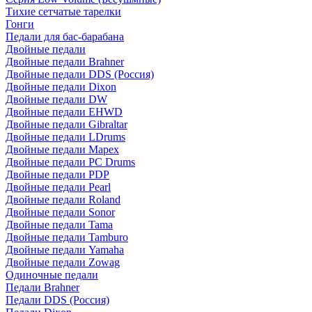
Тихие сетчатые тарелки
Гонги
Педали для бас-барабана
Двойные педали
Двойные педали Brahner
Двойные педали DDS (Россия)
Двойные педали Dixon
Двойные педали DW
Двойные педали EHWD
Двойные педали Gibraltar
Двойные педали LDrums
Двойные педали Mapex
Двойные педали PC Drums
Двойные педали PDP
Двойные педали Pearl
Двойные педали Roland
Двойные педали Sonor
Двойные педали Tama
Двойные педали Tamburo
Двойные педали Yamaha
Двойные педали Zowag
Одиночные педали
Педали Brahner
Педали DDS (Россия)