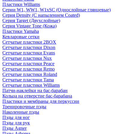
Пластики Williams
Серии W1, WW1, W1xSC (Однослойные глянцевые)
Серия Density (C напылением Coated)
Серия Target (Двухслойные)
Серия Vintage Tone (Кожа)
Пластики Yamaha
Кевларовые сетки
Сетчатые пластики 2BOX
Сетчатые пластики Dixon
Сетчатые пластики Evans
Сетчатые пластики Nux
Сетчатые пластики Peace
Сетчатые пластики Remo
Сетчатые пластики Roland
Сетчатые пластики Tama
Сетчатые пластики Williams
Патчи-наклейки на бас-барабан
Кольца на отверстие бас-барабана
Пластики и мембраны для перкуссии
Тренировочные пэды
Наколенные пэды
Пэды для ног
Пэды для рук
Пэды Agner
Пэды Arborea