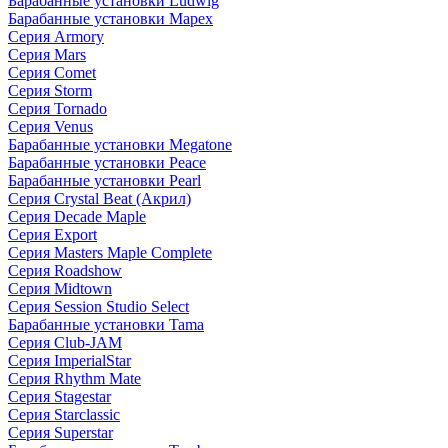
Барабанные установки Ludwig
Барабанные установки Mapex
Серия Armory
Серия Mars
Серия Comet
Серия Storm
Серия Tornado
Серия Venus
Барабанные установки Megatone
Барабанные установки Peace
Барабанные установки Pearl
Серия Crystal Beat (Акрил)
Серия Decade Maple
Серия Export
Серия Masters Maple Complete
Серия Roadshow
Серия Midtown
Серия Session Studio Select
Барабанные установки Tama
Серия Club-JAM
Серия ImperialStar
Серия Rhythm Mate
Серия Stagestar
Серия Starclassic
Серия Superstar