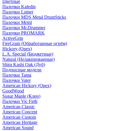
Цветные
Палочки Kaledin
Палочки Lutner
Палочки MDS Metal DrumSticks
Палочки Meinl
Палочки Mr.Drummer
Палочки PROMARK
ActiveGrip
FireGrain (Обработанные огнём)
Hickory (Орех)
L.A. Special (Бюджетные)
Natural (Нелакированные)
Shira Kashi Oak (Дуб)
Подписные модели
Палочки Tama
Палочки Vater
American Hickory (Орех)
GoodWood
Sugar Maple (Клен)
Палочки Vic Firth
American Classic
American Concept
American Custom
American Heritage
American Sound