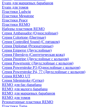
Evans для маршевых барабанов
Evans для томов
Пластики Ludwig
Пластики Megatone
Пластики Peace
Пластики REMO
Наборы пластиков REMO
Серия Ambassador (Однослойные)
Серия Colortone (Цветные)
Серия Controlled Sound (С пятаком)
Серия Diplomat (Резонаторные)
Серия Emperor (Двухслойные)
Серия Fiberskyn (Синтетическая кожа)
Серия Pinstripe (Двухслойные с кольцом)
Серия Powersonic (Двухслойные с кольцом)
Серия Powerstroke P3 (Однослойные с кольцом)
Серия Powerstroke P4, 77 (Двухслойные с кольцом)
Серия REMO UT
Серия Silentstroke (Сетки)
REMO для бас-барабана
REMO для малого барабана
REMO для маршевых барабанов
REMO для томов
Резонаторные пластики REMO
Пластики Tama