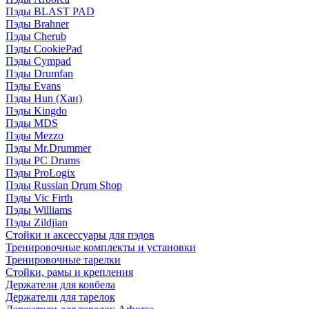
Пэды BLAST PAD
Пэды Brahner
Пэды Cherub
Пэды CookiePad
Пэды Cympad
Пэды Drumfan
Пэды Evans
Пэды Hun (Хан)
Пэды Kingdo
Пэды MDS
Пэды Mezzo
Пэды Mr.Drummer
Пэды PC Drums
Пэды ProLogix
Пэды Russian Drum Shop
Пэды Vic Firth
Пэды Williams
Пэды Zildjian
Стойки и аксессуары для пэдов
Тренировочные комплекты и установки
Тренировочные тарелки
Стойки, рамы и крепления
Держатели для ковбела
Держатели для тарелок