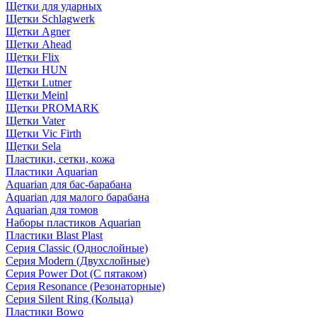
Щетки для ударных
Щетки Schlagwerk
Щетки Agner
Щетки Ahead
Щетки Flix
Щетки HUN
Щетки Lutner
Щетки Meinl
Щетки PROMARK
Щетки Vater
Щетки Vic Firth
Щетки Sela
Пластики, сетки, кожа
Пластики Aquarian
Aquarian для бас-барабана
Aquarian для малого барабана
Aquarian для томов
Наборы пластиков Aquarian
Пластики Blast Plast
Серия Classic (Однослойные)
Серия Modern (Двухслойные)
Серия Power Dot (С пятаком)
Серия Resonance (Резонаторные)
Серия Silent Ring (Кольца)
Пластики Bowo