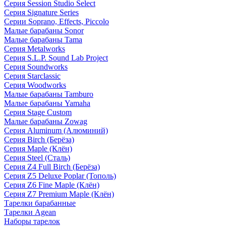
Серия Session Studio Select
Серия Signature Series
Серии Soprano, Effects, Piccolo
Малые барабаны Sonor
Малые барабаны Tama
Серия Metalworks
Серия S.L.P. Sound Lab Project
Серия Soundworks
Серия Starclassic
Серия Woodworks
Малые барабаны Tamburo
Малые барабаны Yamaha
Серия Stage Custom
Малые барабаны Zowag
Серия Aluminum (Алюминий)
Серия Birch (Берёза)
Серия Maple (Клён)
Серия Steel (Сталь)
Серия Z4 Full Birch (Берёза)
Серия Z5 Deluxe Poplar (Тополь)
Серия Z6 Fine Maple (Клён)
Серия Z7 Premium Maple (Клён)
Тарелки барабанные
Тарелки Agean
Наборы тарелок