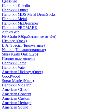
Цветные
Палочки Kaledin
Палочки Lutner
Палочки MDS Metal DrumSticks
Палочки Meinl
Палочки Mr.Drummer
Палочки PROMARK
ActiveGrip
FireGrain (Обработанные огнём)
Hickory (Орех)
L.A. Special (Бюджетные)
Natural (Нелакированные)
Shira Kashi Oak (Дуб)
Подписные модели
Палочки Tama
Палочки Vater
American Hickory (Орех)
GoodWood
Sugar Maple (Клен)
Палочки Vic Firth
American Classic
American Concept
American Custom
American Heritage
American Sound