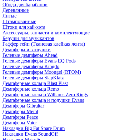
Обода для барабанов
Деревянные
Литые
Штампованные
Штоки для хай-хэта
Аксессуары, запчасти и комплектующие
Беруши для музыкантов
Гаффер тейп (Тканевая клейкая лента)
Демпферы и заглушки
Гелевые демпферы Ahead
Гелевые демпферы Evans EQ Pods
Гелевые демпферы Kingdo
Гелевые демпферы Moongel (RTOM)
Гелевые демпферы SlapKlatz
Демпферные кольца Blast Plast
Демпферные кольца Remo
Демпферные кольца Williams Zero Rings
Демпферные кольца и подушки Evans
Демпферы Gibraltar
Демпферы Meinl
Демпферы Peace
Демпферы Vater
Накладки Big Fat Snare Drum
Накладки Evans SoundOff
Накладки Majestic