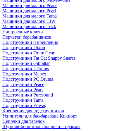
Машинки для малого Nickelworks
Машинки для малого Peace
Машинки для малого Pearl
Машинки для малого Tama
Машинки для малого TJW
Машинки для малого Trick
Настроечные ключи
Перчатки барабанщиков
Подструнники и крепления
Подструнники Dixon
Подструнники Drum Gear
Подструнники Fat Cat Snappy Snares
Подструнники Gibraltar
Подструнники LDrums
Подструнники Mapex
Подструнники PC Drums
Подструнники Peace
Подструнники Pearl
Подструнники Puresound
Подструнники Tama
Подструнники Zowag
Крепления для подструнников
Усилители для бас-барабана Кикпорт
Цепочки для тарелок
Шумо\вибропоглощающие платформы