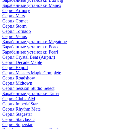
Барабанные установки Ludwig
Барабанные установки Mapex
Серия Armory
Серия Mars
Серия Comet
Серия Storm
Серия Tornado
Серия Venus
Барабанные установки Megatone
Барабанные установки Peace
Барабанные установки Pearl
Серия Crystal Beat (Акрил)
Серия Decade Maple
Серия Export
Серия Masters Maple Complete
Серия Roadshow
Серия Midtown
Серия Session Studio Select
Барабанные установки Tama
Серия Club-JAM
Серия ImperialStar
Серия Rhythm Mate
Серия Stagestar
Серия Starclassic
Серия Superstar