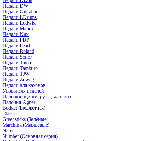
Педали Dixon
Педали DW
Педали Gibraltar
Педали LDrums
Педали Ludwig
Педали Mapex
Педали Nux
Педали PDP
Педали Pearl
Педали Roland
Педали Sonor
Педали Tama
Педали Tamburo
Педали TJW
Педали Zowag
Педали для кахонов
Упоры для педалей
Палочки, щётки, руты, маллеты
Палочки Agner
Budget (Бюджетная)
Classic
Greensticks (Зелёные)
Marching (Маршевые)
Name
Number (Основная серия)