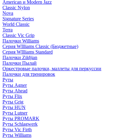
American и Modern Jazz
Classic Nylon
Nova
Signature Series
World Classic
Terra
Classic Vic Grip
Палочки Williams
Серия WIlliams Classic (Бюджетные)
Серия WIlliams Standard
Палочки Zildjian
Палочки Пылай
Оркестровые палочки, маллеты для перкуссии
Палочки для тренировок
Руты
Руты Agner
Руты Ahead
Руты Flix
Руты Grig
Руты HUN
Руты Lutner
Руты PROMARK
Руты Schlagwerk
Руты Vic Firth
Руты Williams