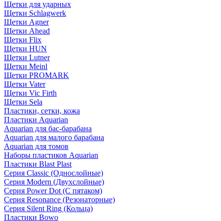
Щетки для ударных
Щетки Schlagwerk
Щетки Agner
Щетки Ahead
Щетки Flix
Щетки HUN
Щетки Lutner
Щетки Meinl
Щетки PROMARK
Щетки Vater
Щетки Vic Firth
Щетки Sela
Пластики, сетки, кожа
Пластики Aquarian
Aquarian для бас-барабана
Aquarian для малого барабана
Aquarian для томов
Наборы пластиков Aquarian
Пластики Blast Plast
Серия Classic (Однослойные)
Серия Modern (Двухслойные)
Серия Power Dot (С пятаком)
Серия Resonance (Резонаторные)
Серия Silent Ring (Кольца)
Пластики Bowo