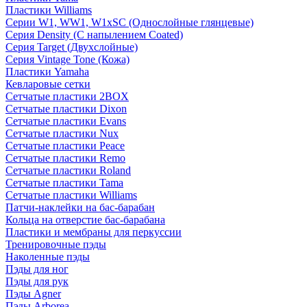
Пластики Williams
Серии W1, WW1, W1xSC (Однослойные глянцевые)
Серия Density (C напылением Coated)
Серия Target (Двухслойные)
Серия Vintage Tone (Кожа)
Пластики Yamaha
Кевларовые сетки
Сетчатые пластики 2BOX
Сетчатые пластики Dixon
Сетчатые пластики Evans
Сетчатые пластики Nux
Сетчатые пластики Peace
Сетчатые пластики Remo
Сетчатые пластики Roland
Сетчатые пластики Tama
Сетчатые пластики Williams
Патчи-наклейки на бас-барабан
Кольца на отверстие бас-барабана
Пластики и мембраны для перкуссии
Тренировочные пэды
Наколенные пэды
Пэды для ног
Пэды для рук
Пэды Agner
Пэды Arborea