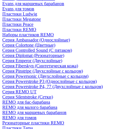
Evans для маршевых барабанов
Evans для томов
Пластики Ludwig
Пластики Megatone
Пластики Peace
Пластики REMO
Наборы пластиков REMO
Серия Ambassador (Однослойные)
Серия Colortone (Цветные)
Серия Controlled Sound (С пятаком)
Серия Diplomat (Резонаторные)
Серия Emperor (Двухслойные)
Серия Fiberskyn (Синтетическая кожа)
Серия Pinstripe (Двухслойные с кольцом)
Серия Powersonic (Двухслойные с кольцом)
Серия Powerstroke P3 (Однослойные с кольцом)
Серия Powerstroke P4, 77 (Двухслойные с кольцом)
Серия REMO UT
Серия Silentstroke (Сетки)
REMO для бас-барабана
REMO для малого барабана
REMO для маршевых барабанов
REMO для томов
Резонаторные пластики REMO
Пластики Tama