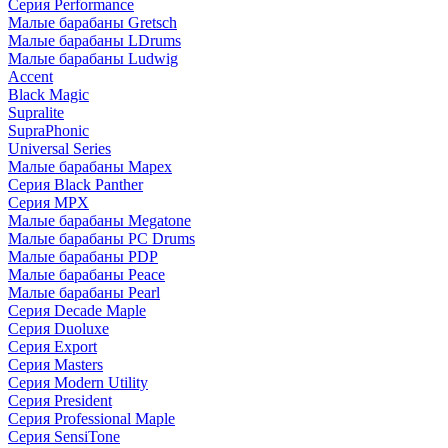
Серия Performance
Малые барабаны Gretsch
Малые барабаны LDrums
Малые барабаны Ludwig
Accent
Black Magic
Supralite
SupraPhonic
Universal Series
Малые барабаны Mapex
Серия Black Panther
Серия MPX
Малые барабаны Megatone
Малые барабаны PC Drums
Малые барабаны PDP
Малые барабаны Peace
Малые барабаны Pearl
Серия Decade Maple
Серия Duoluxe
Серия Export
Серия Masters
Серия Modern Utility
Серия President
Серия Professional Maple
Серия SensiTone