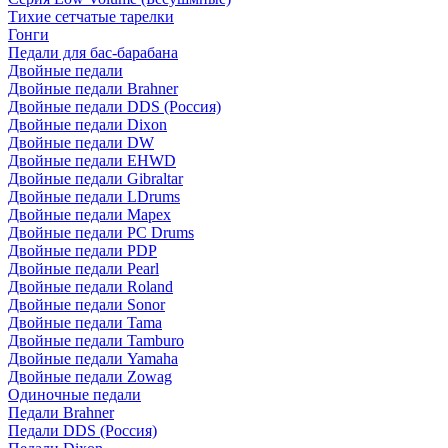
Тихие сетчатые тарелки
Гонги
Педали для бас-барабана
Двойные педали
Двойные педали Brahner
Двойные педали DDS (Россия)
Двойные педали Dixon
Двойные педали DW
Двойные педали EHWD
Двойные педали Gibraltar
Двойные педали LDrums
Двойные педали Mapex
Двойные педали PC Drums
Двойные педали PDP
Двойные педали Pearl
Двойные педали Roland
Двойные педали Sonor
Двойные педали Tama
Двойные педали Tamburo
Двойные педали Yamaha
Двойные педали Zowag
Одиночные педали
Педали Brahner
Педали DDS (Россия)