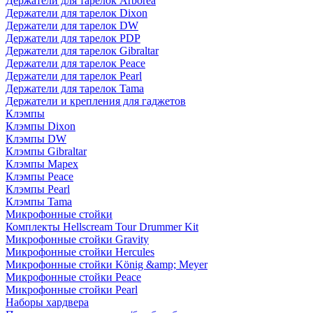
Держатели для тарелок Arborea
Держатели для тарелок Dixon
Держатели для тарелок DW
Держатели для тарелок PDP
Держатели для тарелок Gibraltar
Держатели для тарелок Peace
Держатели для тарелок Pearl
Держатели для тарелок Tama
Держатели и крепления для гаджетов
Клэмпы
Клэмпы Dixon
Клэмпы DW
Клэмпы Gibraltar
Клэмпы Mapex
Клэмпы Peace
Клэмпы Pearl
Клэмпы Tama
Микрофонные стойки
Комплекты Hellscream Tour Drummer Kit
Микрофонные стойки Gravity
Микрофонные стойки Hercules
Микрофонные стойки König &amp; Meyer
Микрофонные стойки Peace
Микрофонные стойки Pearl
Наборы хардвера