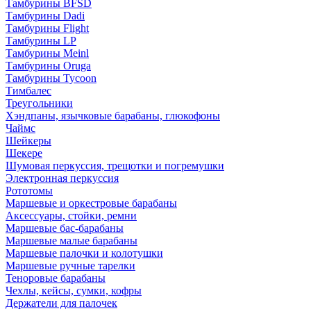
Тамбурины BFSD
Тамбурины Dadi
Тамбурины Flight
Тамбурины LP
Тамбурины Meinl
Тамбурины Oruga
Тамбурины Tycoon
Тимбалес
Треугольники
Хэндпаны, язычковые барабаны, глюкофоны
Чаймс
Шейкеры
Шекере
Шумовая перкуссия, трещотки и погремушки
Электронная перкуссия
Рототомы
Маршевые и оркестровые барабаны
Аксессуары, стойки, ремни
Маршевые бас-барабаны
Маршевые малые барабаны
Маршевые палочки и колотушки
Маршевые ручные тарелки
Теноровые барабаны
Чехлы, кейсы, сумки, кофры
Держатели для палочек