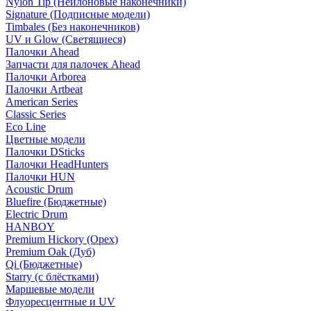
Nylon Tip (Нейлоновые наконечники)
Signature (Подписные модели)
Timbales (Без наконечников)
UV и Glow (Светящиеся)
Палочки Ahead
Запчасти для палочек Ahead
Палочки Arborea
Палочки Artbeat
American Series
Classic Series
Eco Line
Цветные модели
Палочки DSticks
Палочки HeadHunters
Палочки HUN
Acoustic Drum
Bluefire (Бюджетные)
Electric Drum
HANBOY
Premium Hickory (Орех)
Premium Oak (Дуб)
Qi (Бюджетные)
Starry (с блёстками)
Маршевые модели
Флуоресцентные и UV