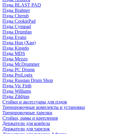
Пэды BLAST PAD
Пэды Brahner
Пэды Cherub
Пэды CookiePad
Пэды Cympad
Пэды Drumfan
Пэды Evans
Пэды Hun (Хан)
Пэды Kingdo
Пэды MDS
Пэды Mezzo
Пэды Mr.Drummer
Пэды PC Drums
Пэды ProLogix
Пэды Russian Drum Shop
Пэды Vic Firth
Пэды Williams
Пэды Zildjian
Стойки и аксессуары для пэдов
Тренировочные комплекты и установки
Тренировочные тарелки
Стойки, рамы и крепления
Держатели для ковбела
Держатели для тарелок