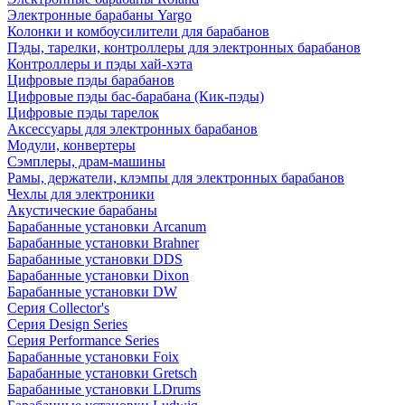
Электронные барабаны Yargo
Колонки и комбоусилители для барабанов
Пэды, тарелки, контроллеры для электронных барабанов
Контроллеры и пэды хай-хэта
Цифровые пэды барабанов
Цифровые пэды бас-барабана (Кик-пэды)
Цифровые пэды тарелок
Аксессуары для электронных барабанов
Модули, конвертеры
Сэмплеры, драм-машины
Рамы, держатели, клэмпы для электронных барабанов
Чехлы для электроники
Акустические барабаны
Барабанные установки Arcanum
Барабанные установки Brahner
Барабанные установки DDS
Барабанные установки Dixon
Барабанные установки DW
Серия Collector's
Серия Design Series
Серия Performance Series
Барабанные установки Foix
Барабанные установки Gretsch
Барабанные установки LDrums