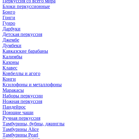
Перкуссия со всего мира
Блоки перкуссионные
Бонго
Гонги
Гуиро
Дарбуки
Детская перкуссия
Джембе
Думбеки
Кавказские барабаны
Калимбы
Кахоны
Клавес
Ковбеллы и агого
Конги
Ксилофоны и металлофоны
Маракасы
Наборы перкуссии
Ножная перкуссия
Пандейрос
Поющие чаши
Ручная перкуссия
Тамбурины, бубны, джинглы
Тамбурины Alice
Тамбурины Pearl