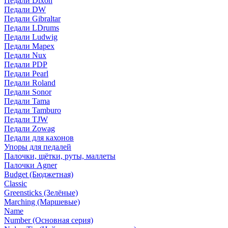
Педали Dixon
Педали DW
Педали Gibraltar
Педали LDrums
Педали Ludwig
Педали Mapex
Педали Nux
Педали PDP
Педали Pearl
Педали Roland
Педали Sonor
Педали Tama
Педали Tamburo
Педали TJW
Педали Zowag
Педали для кахонов
Упоры для педалей
Палочки, щётки, руты, маллеты
Палочки Agner
Budget (Бюджетная)
Classic
Greensticks (Зелёные)
Marching (Маршевые)
Name
Number (Основная серия)