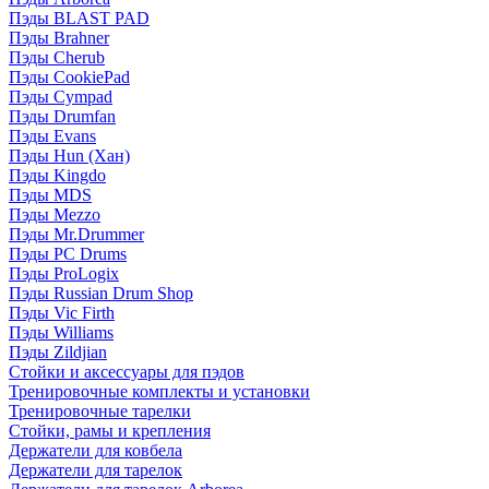
Пэды BLAST PAD
Пэды Brahner
Пэды Cherub
Пэды CookiePad
Пэды Cympad
Пэды Drumfan
Пэды Evans
Пэды Hun (Хан)
Пэды Kingdo
Пэды MDS
Пэды Mezzo
Пэды Mr.Drummer
Пэды PC Drums
Пэды ProLogix
Пэды Russian Drum Shop
Пэды Vic Firth
Пэды Williams
Пэды Zildjian
Стойки и аксессуары для пэдов
Тренировочные комплекты и установки
Тренировочные тарелки
Стойки, рамы и крепления
Держатели для ковбела
Держатели для тарелок