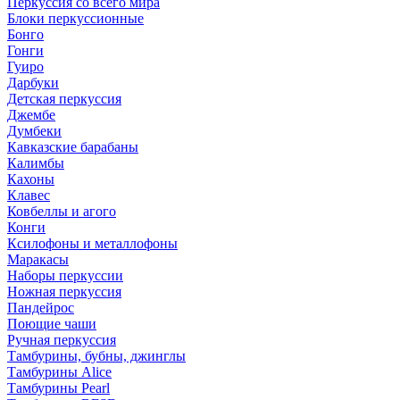
Перкуссия со всего мира
Блоки перкуссионные
Бонго
Гонги
Гуиро
Дарбуки
Детская перкуссия
Джембе
Думбеки
Кавказские барабаны
Калимбы
Кахоны
Клавес
Ковбеллы и агого
Конги
Ксилофоны и металлофоны
Маракасы
Наборы перкуссии
Ножная перкуссия
Пандейрос
Поющие чаши
Ручная перкуссия
Тамбурины, бубны, джинглы
Тамбурины Alice
Тамбурины Pearl