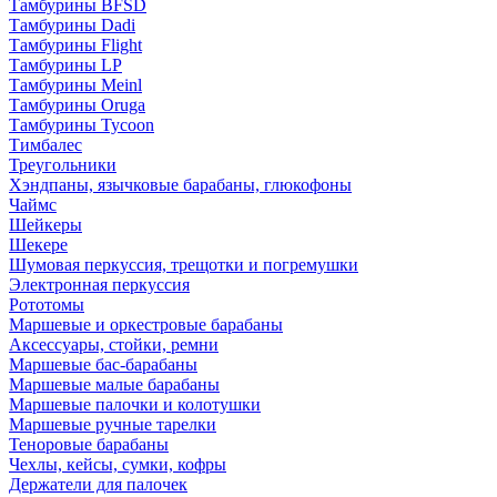
Тамбурины BFSD
Тамбурины Dadi
Тамбурины Flight
Тамбурины LP
Тамбурины Meinl
Тамбурины Oruga
Тамбурины Tycoon
Тимбалес
Треугольники
Хэндпаны, язычковые барабаны, глюкофоны
Чаймс
Шейкеры
Шекере
Шумовая перкуссия, трещотки и погремушки
Электронная перкуссия
Рототомы
Маршевые и оркестровые барабаны
Аксессуары, стойки, ремни
Маршевые бас-барабаны
Маршевые малые барабаны
Маршевые палочки и колотушки
Маршевые ручные тарелки
Теноровые барабаны
Чехлы, кейсы, сумки, кофры
Держатели для палочек