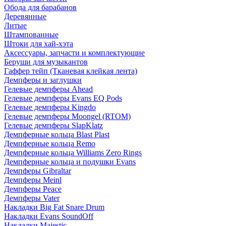
Обода для барабанов
Деревянные
Литые
Штампованные
Штоки для хай-хэта
Аксессуары, запчасти и комплектующие
Беруши для музыкантов
Гаффер тейп (Тканевая клейкая лента)
Демпферы и заглушки
Гелевые демпферы Ahead
Гелевые демпферы Evans EQ Pods
Гелевые демпферы Kingdo
Гелевые демпферы Moongel (RTOM)
Гелевые демпферы SlapKlatz
Демпферные кольца Blast Plast
Демпферные кольца Remo
Демпферные кольца Williams Zero Rings
Демпферные кольца и подушки Evans
Демпферы Gibraltar
Демпферы Meinl
Демпферы Peace
Демпферы Vater
Накладки Big Fat Snare Drum
Накладки Evans SoundOff
Накладки Majestic