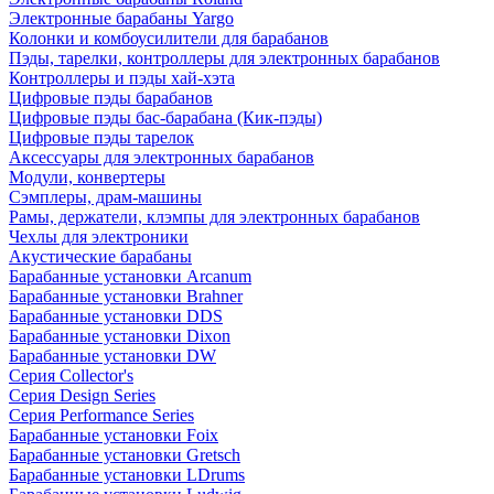
Электронные барабаны Yargo
Колонки и комбоусилители для барабанов
Пэды, тарелки, контроллеры для электронных барабанов
Контроллеры и пэды хай-хэта
Цифровые пэды барабанов
Цифровые пэды бас-барабана (Кик-пэды)
Цифровые пэды тарелок
Аксессуары для электронных барабанов
Модули, конвертеры
Сэмплеры, драм-машины
Рамы, держатели, клэмпы для электронных барабанов
Чехлы для электроники
Акустические барабаны
Барабанные установки Arcanum
Барабанные установки Brahner
Барабанные установки DDS
Барабанные установки Dixon
Барабанные установки DW
Серия Collector's
Серия Design Series
Серия Performance Series
Барабанные установки Foix
Барабанные установки Gretsch
Барабанные установки LDrums