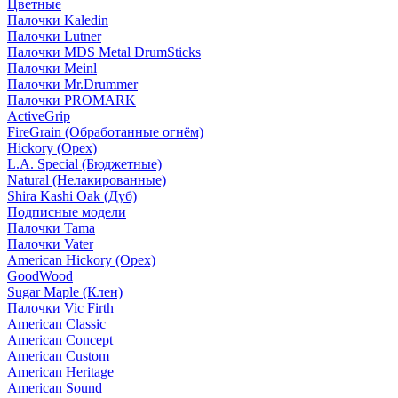
Цветные
Палочки Kaledin
Палочки Lutner
Палочки MDS Metal DrumSticks
Палочки Meinl
Палочки Mr.Drummer
Палочки PROMARK
ActiveGrip
FireGrain (Обработанные огнём)
Hickory (Орех)
L.A. Special (Бюджетные)
Natural (Нелакированные)
Shira Kashi Oak (Дуб)
Подписные модели
Палочки Tama
Палочки Vater
American Hickory (Орех)
GoodWood
Sugar Maple (Клен)
Палочки Vic Firth
American Classic
American Concept
American Custom
American Heritage
American Sound