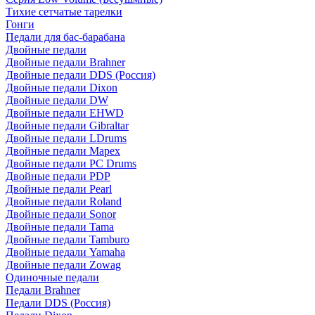
Тихие сетчатые тарелки
Гонги
Педали для бас-барабана
Двойные педали
Двойные педали Brahner
Двойные педали DDS (Россия)
Двойные педали Dixon
Двойные педали DW
Двойные педали EHWD
Двойные педали Gibraltar
Двойные педали LDrums
Двойные педали Mapex
Двойные педали PC Drums
Двойные педали PDP
Двойные педали Pearl
Двойные педали Roland
Двойные педали Sonor
Двойные педали Tama
Двойные педали Tamburo
Двойные педали Yamaha
Двойные педали Zowag
Одиночные педали
Педали Brahner
Педали DDS (Россия)