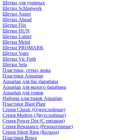
Щетки для ударных
Щетки Schlagwerk
Щетки Agner
Щетки Ahead
Щетки Flix
Щетки HUN
Щетки Lutner
Щетки Meinl
Щетки PROMARK
Щетки Vater
Щетки Vic Firth
Щетки Sela
Пластики, сетки, кожа
Пластики Aquarian
Aquarian для бас-барабана
Aquarian для малого барабана
Aquarian для томов
Наборы пластиков Aquarian
Пластики Blast Plast
Серия Classic (Однослойные)
Серия Modern (Двухслойные)
Серия Power Dot (С пятаком)
Серия Resonance (Резонаторные)
Серия Silent Ring (Кольца)
Пластики Bowo