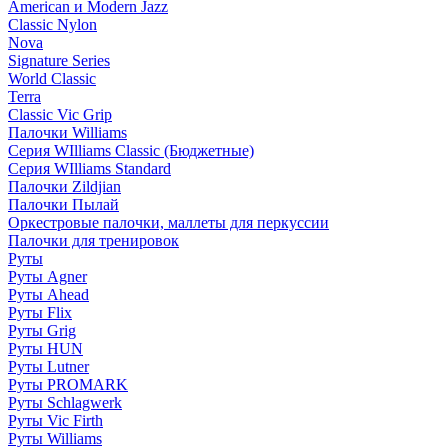
American и Modern Jazz
Classic Nylon
Nova
Signature Series
World Classic
Terra
Classic Vic Grip
Палочки Williams
Серия WIlliams Classic (Бюджетные)
Серия WIlliams Standard
Палочки Zildjian
Палочки Пылай
Оркестровые палочки, маллеты для перкуссии
Палочки для тренировок
Руты
Руты Agner
Руты Ahead
Руты Flix
Руты Grig
Руты HUN
Руты Lutner
Руты PROMARK
Руты Schlagwerk
Руты Vic Firth
Руты Williams