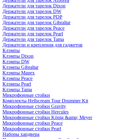
Держатели для тарелок Arborea
Держатели для тарелок Dixon
Держатели для тарелок DW
Держатели для тарелок PDP
Держатели для тарелок Gibraltar
Держатели для тарелок Peace
Держатели для тарелок Pearl
Держатели для тарелок Tama
Держатели и крепления для гаджетов
Клэмпы
Клэмпы Dixon
Клэмпы DW
Клэмпы Gibraltar
Клэмпы Mapex
Клэмпы Peace
Клэмпы Pearl
Клэмпы Tama
Микрофонные стойки
Комплекты Hellscream Tour Drummer Kit
Микрофонные стойки Gravity
Микрофонные стойки Hercules
Микрофонные стойки König &amp; Meyer
Микрофонные стойки Peace
Микрофонные стойки Pearl
Наборы хардвера