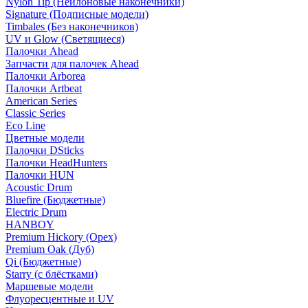
Nylon Tip (Нейлоновые наконечники)
Signature (Подписные модели)
Timbales (Без наконечников)
UV и Glow (Светящиеся)
Палочки Ahead
Запчасти для палочек Ahead
Палочки Arborea
Палочки Artbeat
American Series
Classic Series
Eco Line
Цветные модели
Палочки DSticks
Палочки HeadHunters
Палочки HUN
Acoustic Drum
Bluefire (Бюджетные)
Electric Drum
HANBOY
Premium Hickory (Орех)
Premium Oak (Дуб)
Qi (Бюджетные)
Starry (с блёстками)
Маршевые модели
Флуоресцентные и UV