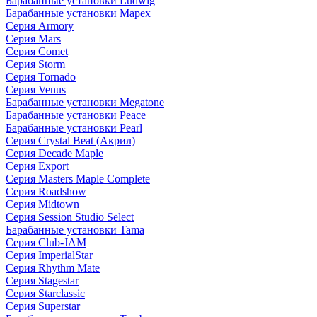
Барабанные установки Ludwig
Барабанные установки Mapex
Серия Armory
Серия Mars
Серия Comet
Серия Storm
Серия Tornado
Серия Venus
Барабанные установки Megatone
Барабанные установки Peace
Барабанные установки Pearl
Серия Crystal Beat (Акрил)
Серия Decade Maple
Серия Export
Серия Masters Maple Complete
Серия Roadshow
Серия Midtown
Серия Session Studio Select
Барабанные установки Tama
Серия Club-JAM
Серия ImperialStar
Серия Rhythm Mate
Серия Stagestar
Серия Starclassic
Серия Superstar