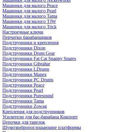
Машинки для малого Nickelworks
Машинки для малого Peace
Машинки для малого Pearl
Машинки для малого Tama
Машинки для малого TJW
Машинки для малого Trick
Настроечные ключи
Перчатки барабанщиков
Подструнники и крепления
Подструнники Dixon
Подструнники Drum Gear
Подструнники Fat Cat Snappy Snares
Подструнники Gibraltar
Подструнники LDrums
Подструнники Mapex
Подструнники PC Drums
Подструнники Peace
Подструнники Pearl
Подструнники Puresound
Подструнники Tama
Подструнники Zowag
Крепления для подструнников
Усилители для бас-барабана Кикпорт
Цепочки для тарелок
Шумо\вибропоглощающие платформы