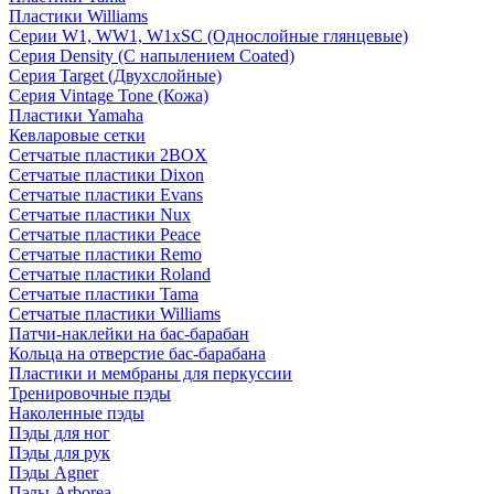
Пластики Williams
Серии W1, WW1, W1xSC (Однослойные глянцевые)
Серия Density (C напылением Coated)
Серия Target (Двухслойные)
Серия Vintage Tone (Кожа)
Пластики Yamaha
Кевларовые сетки
Сетчатые пластики 2BOX
Сетчатые пластики Dixon
Сетчатые пластики Evans
Сетчатые пластики Nux
Сетчатые пластики Peace
Сетчатые пластики Remo
Сетчатые пластики Roland
Сетчатые пластики Tama
Сетчатые пластики Williams
Патчи-наклейки на бас-барабан
Кольца на отверстие бас-барабана
Пластики и мембраны для перкуссии
Тренировочные пэды
Наколенные пэды
Пэды для ног
Пэды для рук
Пэды Agner
Пэды Arborea