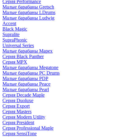
Серия Performance
Малые барабаны Gretsch
Малые барабаны LDrums
Малые барабаны Ludwig
Accent
Black Magic
Supralite
SupraPhonic
Universal Series
Малые барабаны Mapex
Серия Black Panther
Серия MPX
Малые барабаны Megatone
Малые барабаны PC Drums
Малые барабаны PDP
Малые барабаны Peace
Малые барабаны Pearl
Серия Decade Maple
Серия Duoluxe
Серия Export
Серия Masters
Серия Modern Utility
Серия President
Серия Professional Maple
Серия SensiTone