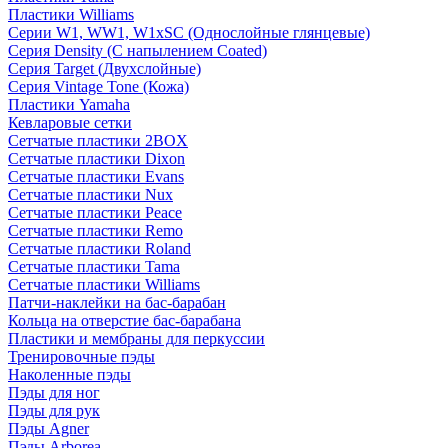
Пластики Williams
Серии W1, WW1, W1xSC (Однослойные глянцевые)
Серия Density (C напылением Coated)
Серия Target (Двухслойные)
Серия Vintage Tone (Кожа)
Пластики Yamaha
Кевларовые сетки
Сетчатые пластики 2BOX
Сетчатые пластики Dixon
Сетчатые пластики Evans
Сетчатые пластики Nux
Сетчатые пластики Peace
Сетчатые пластики Remo
Сетчатые пластики Roland
Сетчатые пластики Tama
Сетчатые пластики Williams
Патчи-наклейки на бас-барабан
Кольца на отверстие бас-барабана
Пластики и мембраны для перкуссии
Тренировочные пэды
Наколенные пэды
Пэды для ног
Пэды для рук
Пэды Agner
Пэды Arborea