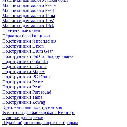
Машинки для малого Nickelworks
Машинки для малого Peace
Машинки для малого Pearl
Машинки для малого Tama
Машинки для малого TJW
Машинки для малого Trick
Настроечные ключи
Перчатки барабанщиков
Подструнники и крепления
Подструнники Dixon
Подструнники Drum Gear
Подструнники Fat Cat Snappy Snares
Подструнники Gibraltar
Подструнники LDrums
Подструнники Mapex
Подструнники PC Drums
Подструнники Peace
Подструнники Pearl
Подструнники Puresound
Подструнники Tama
Подструнники Zowag
Крепления для подструнников
Усилители для бас-барабана Кикпорт
Цепочки для тарелок
Шумо\вибропоглощающие платформы