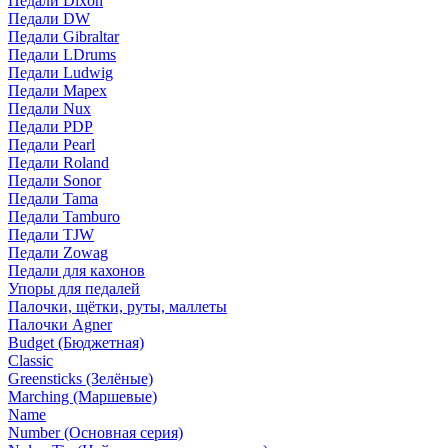
Педали Dixon
Педали DW
Педали Gibraltar
Педали LDrums
Педали Ludwig
Педали Mapex
Педали Nux
Педали PDP
Педали Pearl
Педали Roland
Педали Sonor
Педали Tama
Педали Tamburo
Педали TJW
Педали Zowag
Педали для кахонов
Упоры для педалей
Палочки, щётки, руты, маллеты
Палочки Agner
Budget (Бюджетная)
Classic
Greensticks (Зелёные)
Marching (Маршевые)
Name
Number (Основная серия)