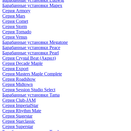
Барабанные установки Ludwig
Барабанные установки Mapex
Серия Armory
Серия Mars
Серия Comet
Серия Storm
Серия Tornado
Серия Venus
Барабанные установки Megatone
Барабанные установки Peace
Барабанные установки Pearl
Серия Crystal Beat (Акрил)
Серия Decade Maple
Серия Export
Серия Masters Maple Complete
Серия Roadshow
Серия Midtown
Серия Session Studio Select
Барабанные установки Tama
Серия Club-JAM
Серия ImperialStar
Серия Rhythm Mate
Серия Stagestar
Серия Starclassic
Серия Superstar