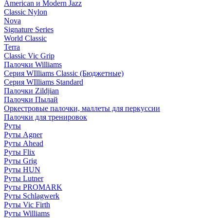
American и Modern Jazz
Classic Nylon
Nova
Signature Series
World Classic
Terra
Classic Vic Grip
Палочки Williams
Серия WIlliams Classic (Бюджетные)
Серия WIlliams Standard
Палочки Zildjian
Палочки Пылай
Оркестровые палочки, маллеты для перкуссии
Палочки для тренировок
Руты
Руты Agner
Руты Ahead
Руты Flix
Руты Grig
Руты HUN
Руты Lutner
Руты PROMARK
Руты Schlagwerk
Руты Vic Firth
Руты Williams