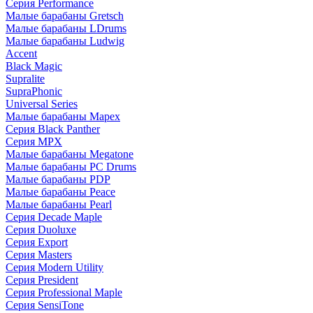
Серия Performance
Малые барабаны Gretsch
Малые барабаны LDrums
Малые барабаны Ludwig
Accent
Black Magic
Supralite
SupraPhonic
Universal Series
Малые барабаны Mapex
Серия Black Panther
Серия MPX
Малые барабаны Megatone
Малые барабаны PC Drums
Малые барабаны PDP
Малые барабаны Peace
Малые барабаны Pearl
Серия Decade Maple
Серия Duoluxe
Серия Export
Серия Masters
Серия Modern Utility
Серия President
Серия Professional Maple
Серия SensiTone