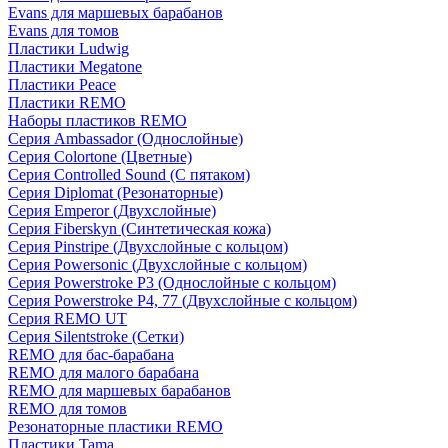
Evans для маршевых барабанов
Evans для томов
Пластики Ludwig
Пластики Megatone
Пластики Peace
Пластики REMO
Наборы пластиков REMO
Серия Ambassador (Однослойные)
Серия Colortone (Цветные)
Серия Controlled Sound (С пятаком)
Серия Diplomat (Резонаторные)
Серия Emperor (Двухслойные)
Серия Fiberskyn (Синтетическая кожа)
Серия Pinstripe (Двухслойные с кольцом)
Серия Powersonic (Двухслойные с кольцом)
Серия Powerstroke P3 (Однослойные с кольцом)
Серия Powerstroke P4, 77 (Двухслойные с кольцом)
Серия REMO UT
Серия Silentstroke (Сетки)
REMO для бас-барабана
REMO для малого барабана
REMO для маршевых барабанов
REMO для томов
Резонаторные пластики REMO
Пластики Tama