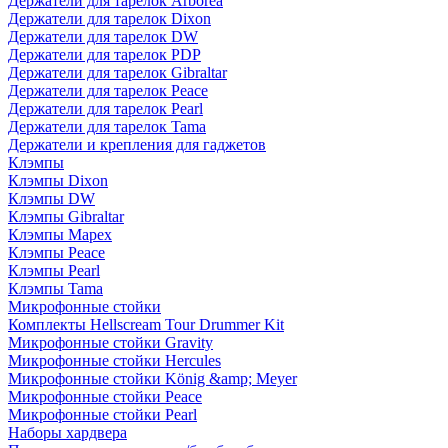
Держатели для тарелок Arborea
Держатели для тарелок Dixon
Держатели для тарелок DW
Держатели для тарелок PDP
Держатели для тарелок Gibraltar
Держатели для тарелок Peace
Держатели для тарелок Pearl
Держатели для тарелок Tama
Держатели и крепления для гаджетов
Клэмпы
Клэмпы Dixon
Клэмпы DW
Клэмпы Gibraltar
Клэмпы Mapex
Клэмпы Peace
Клэмпы Pearl
Клэмпы Tama
Микрофонные стойки
Комплекты Hellscream Tour Drummer Kit
Микрофонные стойки Gravity
Микрофонные стойки Hercules
Микрофонные стойки König &amp; Meyer
Микрофонные стойки Peace
Микрофонные стойки Pearl
Наборы хардвера