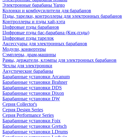
Электронные барабаны Yargo
Колонки и комбоусилители для барабанов
Пэды, тарелки, контроллеры для электронных барабанов
Контроллеры и пэды хай-хэта
Цифровые пэды барабанов
Цифровые пэды бас-барабана (Кик-пэды)
Цифровые пэды тарелок
Аксессуары для электронных барабанов
Модули, конвертеры
Сэмплеры, драм-машины
Рамы, держатели, клэмпы для электронных барабанов
Чехлы для электроники
Акустические барабаны
Барабанные установки Arcanum
Барабанные установки Brahner
Барабанные установки DDS
Барабанные установки Dixon
Барабанные установки DW
Серия Collector's
Серия Design Series
Серия Performance Series
Барабанные установки Foix
Барабанные установки Gretsch
Барабанные установки LDrums