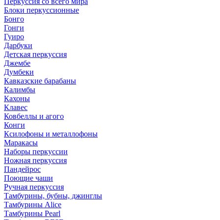
Перкуссия со всего мира
Блоки перкуссионные
Бонго
Гонги
Гуиро
Дарбуки
Детская перкуссия
Джембе
Думбеки
Кавказские барабаны
Калимбы
Кахоны
Клавес
Ковбеллы и агого
Конги
Ксилофоны и металлофоны
Маракасы
Наборы перкуссии
Ножная перкуссия
Пандейрос
Поющие чаши
Ручная перкуссия
Тамбурины, бубны, джинглы
Тамбурины Alice
Тамбурины Pearl