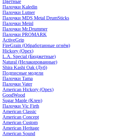
Цветные
Палочки Kaledin
Палочки Lutner
Палочки MDS Metal DrumSticks
Палочки Meinl
Палочки Mr.Drummer
Палочки PROMARK
ActiveGrip
FireGrain (Обработанные огнём)
Hickory (Орех)
L.A. Special (Бюджетные)
Natural (Нелакированные)
Shira Kashi Oak (Дуб)
Подписные модели
Палочки Tama
Палочки Vater
American Hickory (Орех)
GoodWood
Sugar Maple (Клен)
Палочки Vic Firth
American Classic
American Concept
American Custom
American Heritage
American Sound