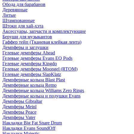
Обода для барабанов
Деревянные
Литые
Штампованные
Штоки для хай-хэта
Аксессуары, запчасти и комплектующие
Беруши для музыкантов
Гаффер тейп (Тканевая клейкая лента)
Демпферы и заглушки
Гелевые демпферы Ahead
Гелевые демпферы Evans EQ Pods
Гелевые демпферы Kingdo
Гелевые демпферы Moongel (RTOM)
Гелевые демпферы SlapKlatz
Демпферные кольца Blast Plast
Демпферные кольца Remo
Демпферные кольца Williams Zero Rings
Демпферные кольца и подушки Evans
Демпферы Gibraltar
Демпферы Meinl
Демпферы Peace
Демпферы Vater
Накладки Big Fat Snare Drum
Накладки Evans SoundOff
Накладки Majestic