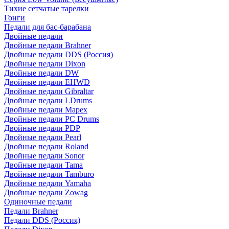
Тихие сетчатые тарелки
Гонги
Педали для бас-барабана
Двойные педали
Двойные педали Brahner
Двойные педали DDS (Россия)
Двойные педали Dixon
Двойные педали DW
Двойные педали EHWD
Двойные педали Gibraltar
Двойные педали LDrums
Двойные педали Mapex
Двойные педали PC Drums
Двойные педали PDP
Двойные педали Pearl
Двойные педали Roland
Двойные педали Sonor
Двойные педали Tama
Двойные педали Tamburo
Двойные педали Yamaha
Двойные педали Zowag
Одиночные педали
Педали Brahner
Педали DDS (Россия)