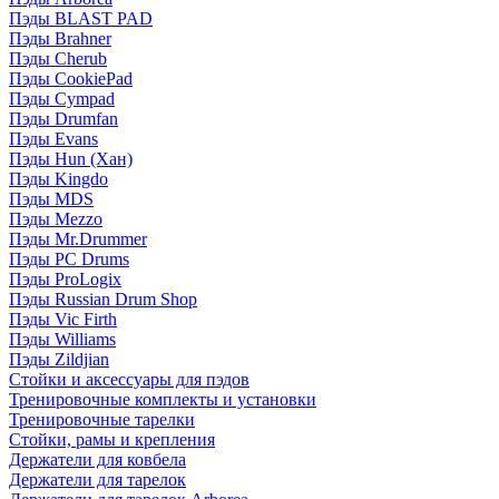
Пэды BLAST PAD
Пэды Brahner
Пэды Cherub
Пэды CookiePad
Пэды Cympad
Пэды Drumfan
Пэды Evans
Пэды Hun (Хан)
Пэды Kingdo
Пэды MDS
Пэды Mezzo
Пэды Mr.Drummer
Пэды PC Drums
Пэды ProLogix
Пэды Russian Drum Shop
Пэды Vic Firth
Пэды Williams
Пэды Zildjian
Стойки и аксессуары для пэдов
Тренировочные комплекты и установки
Тренировочные тарелки
Стойки, рамы и крепления
Держатели для ковбела
Держатели для тарелок