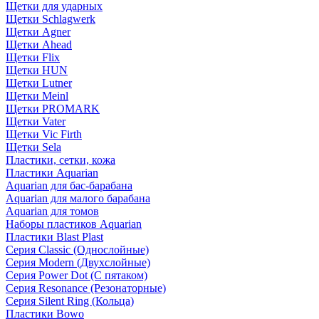
Щетки для ударных
Щетки Schlagwerk
Щетки Agner
Щетки Ahead
Щетки Flix
Щетки HUN
Щетки Lutner
Щетки Meinl
Щетки PROMARK
Щетки Vater
Щетки Vic Firth
Щетки Sela
Пластики, сетки, кожа
Пластики Aquarian
Aquarian для бас-барабана
Aquarian для малого барабана
Aquarian для томов
Наборы пластиков Aquarian
Пластики Blast Plast
Серия Classic (Однослойные)
Серия Modern (Двухслойные)
Серия Power Dot (С пятаком)
Серия Resonance (Резонаторные)
Серия Silent Ring (Кольца)
Пластики Bowo