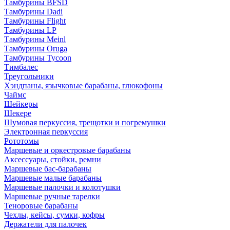
Тамбурины BFSD
Тамбурины Dadi
Тамбурины Flight
Тамбурины LP
Тамбурины Meinl
Тамбурины Oruga
Тамбурины Tycoon
Тимбалес
Треугольники
Хэндпаны, язычковые барабаны, глюкофоны
Чаймс
Шейкеры
Шекере
Шумовая перкуссия, трещотки и погремушки
Электронная перкуссия
Рототомы
Маршевые и оркестровые барабаны
Аксессуары, стойки, ремни
Маршевые бас-барабаны
Маршевые малые барабаны
Маршевые палочки и колотушки
Маршевые ручные тарелки
Теноровые барабаны
Чехлы, кейсы, сумки, кофры
Держатели для палочек