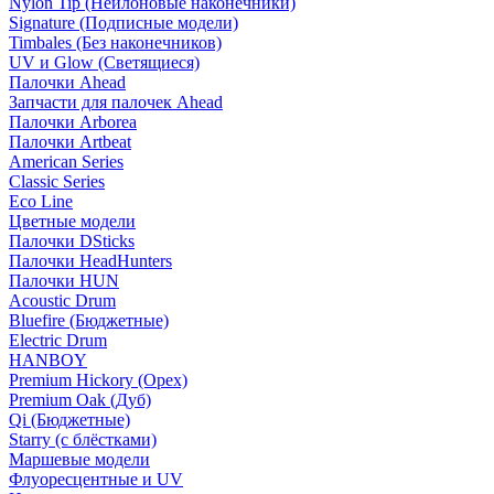
Nylon Tip (Нейлоновые наконечники)
Signature (Подписные модели)
Timbales (Без наконечников)
UV и Glow (Светящиеся)
Палочки Ahead
Запчасти для палочек Ahead
Палочки Arborea
Палочки Artbeat
American Series
Classic Series
Eco Line
Цветные модели
Палочки DSticks
Палочки HeadHunters
Палочки HUN
Acoustic Drum
Bluefire (Бюджетные)
Electric Drum
HANBOY
Premium Hickory (Орех)
Premium Oak (Дуб)
Qi (Бюджетные)
Starry (с блёстками)
Маршевые модели
Флуоресцентные и UV