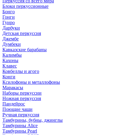
Перкуссия со всего мира
Блоки перкуссионные
Бонго
Гонги
Гуиро
Дарбуки
Детская перкуссия
Джембе
Думбеки
Кавказские барабаны
Калимбы
Кахоны
Клавес
Ковбеллы и агого
Конги
Ксилофоны и металлофоны
Маракасы
Наборы перкуссии
Ножная перкуссия
Пандейрос
Поющие чаши
Ручная перкуссия
Тамбурины, бубны, джинглы
Тамбурины Alice
Тамбурины Pearl