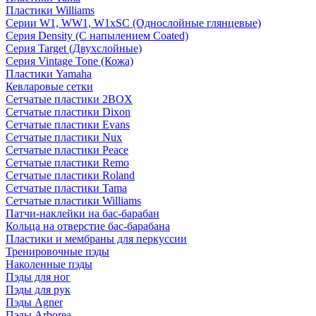
Пластики Williams
Серии W1, WW1, W1xSC (Однослойные глянцевые)
Серия Density (C напылением Coated)
Серия Target (Двухслойные)
Серия Vintage Tone (Кожа)
Пластики Yamaha
Кевларовые сетки
Сетчатые пластики 2BOX
Сетчатые пластики Dixon
Сетчатые пластики Evans
Сетчатые пластики Nux
Сетчатые пластики Peace
Сетчатые пластики Remo
Сетчатые пластики Roland
Сетчатые пластики Tama
Сетчатые пластики Williams
Патчи-наклейки на бас-барабан
Кольца на отверстие бас-барабана
Пластики и мембраны для перкуссии
Тренировочные пэды
Наколенные пэды
Пэды для ног
Пэды для рук
Пэды Agner
Пэды Arborea