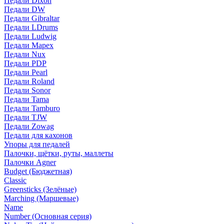
Педали Dixon
Педали DW
Педали Gibraltar
Педали LDrums
Педали Ludwig
Педали Mapex
Педали Nux
Педали PDP
Педали Pearl
Педали Roland
Педали Sonor
Педали Tama
Педали Tamburo
Педали TJW
Педали Zowag
Педали для кахонов
Упоры для педалей
Палочки, щётки, руты, маллеты
Палочки Agner
Budget (Бюджетная)
Classic
Greensticks (Зелёные)
Marching (Маршевые)
Name
Number (Основная серия)