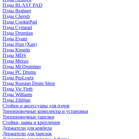
Пэды BLAST PAD
Пэды Brahner
Пэды Cherub
Пэды CookiePad
Пэды Cympad
Пэды Drumfan
Пэды Evans
Пэды Hun (Хан)
Пэды Kingdo
Пэды MDS
Пэды Mezzo
Пэды Mr.Drummer
Пэды PC Drums
Пэды ProLogix
Пэды Russian Drum Shop
Пэды Vic Firth
Пэды Williams
Пэды Zildjian
Стойки и аксессуары для пэдов
Тренировочные комплекты и установки
Тренировочные тарелки
Стойки, рамы и крепления
Держатели для ковбела
Держатели для тарелок