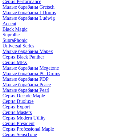
Серия Performance
Малые барабаны Gretsch
Малые барабаны LDrums
Малые барабаны Ludwig
Accent
Black Magic
Supralite
SupraPhonic
Universal Series
Малые барабаны Mapex
Серия Black Panther
Серия MPX
Малые барабаны Megatone
Малые барабаны PC Drums
Малые барабаны PDP
Малые барабаны Peace
Малые барабаны Pearl
Серия Decade Maple
Серия Duoluxe
Серия Export
Серия Masters
Серия Modern Utility
Серия President
Серия Professional Maple
Серия SensiTone