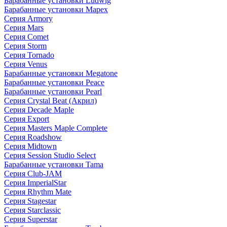
Барабанные установки Ludwig
Барабанные установки Mapex
Серия Armory
Серия Mars
Серия Comet
Серия Storm
Серия Tornado
Серия Venus
Барабанные установки Megatone
Барабанные установки Peace
Барабанные установки Pearl
Серия Crystal Beat (Акрил)
Серия Decade Maple
Серия Export
Серия Masters Maple Complete
Серия Roadshow
Серия Midtown
Серия Session Studio Select
Барабанные установки Tama
Серия Club-JAM
Серия ImperialStar
Серия Rhythm Mate
Серия Stagestar
Серия Starclassic
Серия Superstar