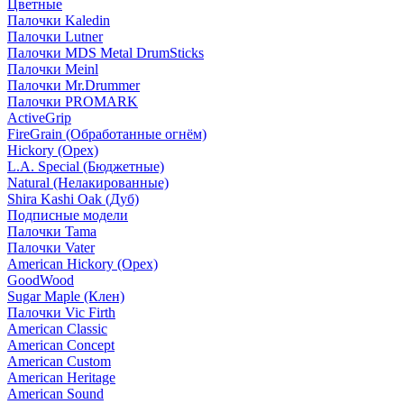
Цветные
Палочки Kaledin
Палочки Lutner
Палочки MDS Metal DrumSticks
Палочки Meinl
Палочки Mr.Drummer
Палочки PROMARK
ActiveGrip
FireGrain (Обработанные огнём)
Hickory (Орех)
L.A. Special (Бюджетные)
Natural (Нелакированные)
Shira Kashi Oak (Дуб)
Подписные модели
Палочки Tama
Палочки Vater
American Hickory (Орех)
GoodWood
Sugar Maple (Клен)
Палочки Vic Firth
American Classic
American Concept
American Custom
American Heritage
American Sound