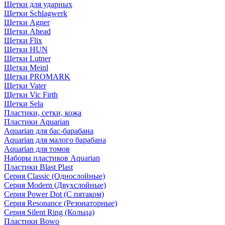
Щетки для ударных
Щетки Schlagwerk
Щетки Agner
Щетки Ahead
Щетки Flix
Щетки HUN
Щетки Lutner
Щетки Meinl
Щетки PROMARK
Щетки Vater
Щетки Vic Firth
Щетки Sela
Пластики, сетки, кожа
Пластики Aquarian
Aquarian для бас-барабана
Aquarian для малого барабана
Aquarian для томов
Наборы пластиков Aquarian
Пластики Blast Plast
Серия Classic (Однослойные)
Серия Modern (Двухслойные)
Серия Power Dot (С пятаком)
Серия Resonance (Резонаторные)
Серия Silent Ring (Кольца)
Пластики Bowo