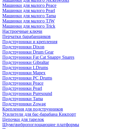
Машинки для малого Nickelworks
Машинки для малого Peace
Машинки для малого Pearl
Машинки для малого Tama
Машинки для малого TJW
Машинки для малого Trick
Настроечные ключи
Перчатки барабанщиков
Подструнники и крепления
Подструнники Dixon
Подструнники Drum Gear
Подструнники Fat Cat Snappy Snares
Подструнники Gibraltar
Подструнники LDrums
Подструнники Mapex
Подструнники PC Drums
Подструнники Peace
Подструнники Pearl
Подструнники Puresound
Подструнники Tama
Подструнники Zowag
Крепления для подструнников
Усилители для бас-барабана Кикпорт
Цепочки для тарелок
Шумо\вибропоглощающие платформы