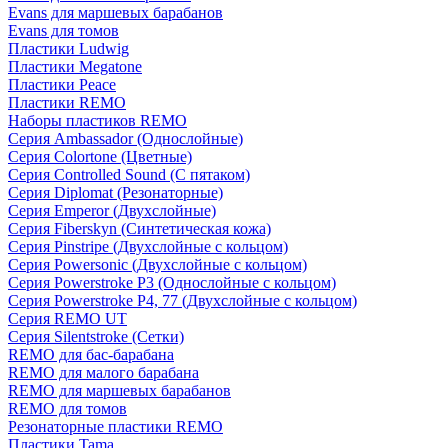
Evans для маршевых барабанов
Evans для томов
Пластики Ludwig
Пластики Megatone
Пластики Peace
Пластики REMO
Наборы пластиков REMO
Серия Ambassador (Однослойные)
Серия Colortone (Цветные)
Серия Controlled Sound (С пятаком)
Серия Diplomat (Резонаторные)
Серия Emperor (Двухслойные)
Серия Fiberskyn (Синтетическая кожа)
Серия Pinstripe (Двухслойные с кольцом)
Серия Powersonic (Двухслойные с кольцом)
Серия Powerstroke P3 (Однослойные с кольцом)
Серия Powerstroke P4, 77 (Двухслойные с кольцом)
Серия REMO UT
Серия Silentstroke (Сетки)
REMO для бас-барабана
REMO для малого барабана
REMO для маршевых барабанов
REMO для томов
Резонаторные пластики REMO
Пластики Tama