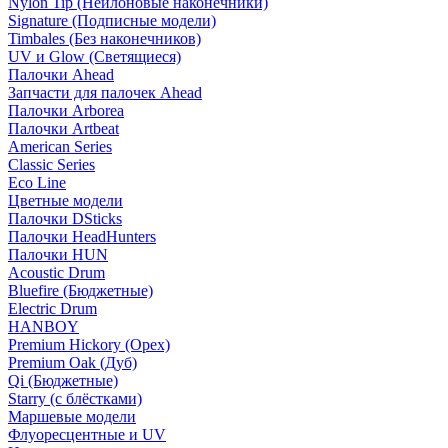
Nylon Tip (Нейлоновые наконечники)
Signature (Подписные модели)
Timbales (Без наконечников)
UV и Glow (Светящиеся)
Палочки Ahead
Запчасти для палочек Ahead
Палочки Arborea
Палочки Artbeat
American Series
Classic Series
Eco Line
Цветные модели
Палочки DSticks
Палочки HeadHunters
Палочки HUN
Acoustic Drum
Bluefire (Бюджетные)
Electric Drum
HANBOY
Premium Hickory (Орех)
Premium Oak (Дуб)
Qi (Бюджетные)
Starry (с блёстками)
Маршевые модели
Флуоресцентные и UV