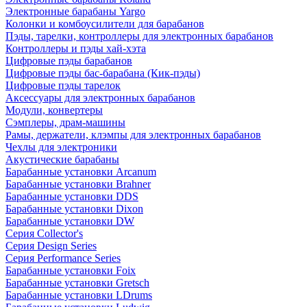
Электронные барабаны Yargo
Колонки и комбоусилители для барабанов
Пэды, тарелки, контроллеры для электронных барабанов
Контроллеры и пэды хай-хэта
Цифровые пэды барабанов
Цифровые пэды бас-барабана (Кик-пэды)
Цифровые пэды тарелок
Аксессуары для электронных барабанов
Модули, конвертеры
Сэмплеры, драм-машины
Рамы, держатели, клэмпы для электронных барабанов
Чехлы для электроники
Акустические барабаны
Барабанные установки Arcanum
Барабанные установки Brahner
Барабанные установки DDS
Барабанные установки Dixon
Барабанные установки DW
Серия Collector's
Серия Design Series
Серия Performance Series
Барабанные установки Foix
Барабанные установки Gretsch
Барабанные установки LDrums