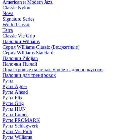
American и Modern Jazz
Classic Nylon
Nova
Signature Series
World Classic
Terra
Classic Vic Grip
Палочки Williams
Серия WIlliams Classic (Бюджетные)
Серия WIlliams Standard
Палочки Zildjian
Палочки Пылай
Оркестровые палочки, маллеты для перкуссии
Палочки для тренировок
Руты
Руты Agner
Руты Ahead
Руты Flix
Руты Grig
Руты HUN
Руты Lutner
Руты PROMARK
Руты Schlagwerk
Руты Vic Firth
Руты Williams