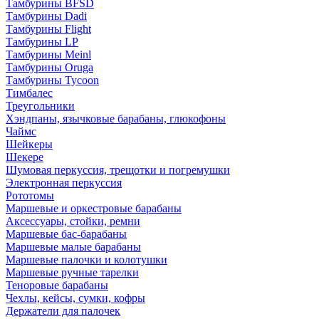
Тамбурины BFSD
Тамбурины Dadi
Тамбурины Flight
Тамбурины LP
Тамбурины Meinl
Тамбурины Oruga
Тамбурины Tycoon
Тимбалес
Треугольники
Хэндпаны, язычковые барабаны, глюкофоны
Чаймс
Шейкеры
Шекере
Шумовая перкуссия, трещотки и погремушки
Электронная перкуссия
Рототомы
Маршевые и оркестровые барабаны
Аксессуары, стойки, ремни
Маршевые бас-барабаны
Маршевые малые барабаны
Маршевые палочки и колотушки
Маршевые ручные тарелки
Теноровые барабаны
Чехлы, кейсы, сумки, кофры
Держатели для палочек