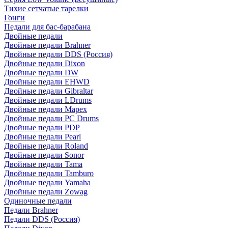
Тихие сетчатые тарелки
Гонги
Педали для бас-барабана
Двойные педали
Двойные педали Brahner
Двойные педали DDS (Россия)
Двойные педали Dixon
Двойные педали DW
Двойные педали EHWD
Двойные педали Gibraltar
Двойные педали LDrums
Двойные педали Mapex
Двойные педали PC Drums
Двойные педали PDP
Двойные педали Pearl
Двойные педали Roland
Двойные педали Sonor
Двойные педали Tama
Двойные педали Tamburo
Двойные педали Yamaha
Двойные педали Zowag
Одиночные педали
Педали Brahner
Педали DDS (Россия)