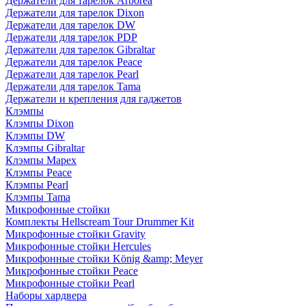
Держатели для тарелок Arborea
Держатели для тарелок Dixon
Держатели для тарелок DW
Держатели для тарелок PDP
Держатели для тарелок Gibraltar
Держатели для тарелок Peace
Держатели для тарелок Pearl
Держатели для тарелок Tama
Держатели и крепления для гаджетов
Клэмпы
Клэмпы Dixon
Клэмпы DW
Клэмпы Gibraltar
Клэмпы Mapex
Клэмпы Peace
Клэмпы Pearl
Клэмпы Tama
Микрофонные стойки
Комплекты Hellscream Tour Drummer Kit
Микрофонные стойки Gravity
Микрофонные стойки Hercules
Микрофонные стойки König &amp; Meyer
Микрофонные стойки Peace
Микрофонные стойки Pearl
Наборы хардвера