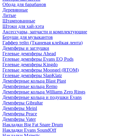
Обода для барабанов
Деревянные
Литые
Штампованные
Штоки для хай-хэта
Аксессуары, запчасти и комплектующие
Беруши для музыкантов
Гаффер тейп (Тканевая клейкая лента)
Демпферы и заглушки
Гелевые демпферы Ahead
Гелевые демпферы Evans EQ Pods
Гелевые демпферы Kingdo
Гелевые демпферы Moongel (RTOM)
Гелевые демпферы SlapKlatz
Демпферные кольца Blast Plast
Демпферные кольца Remo
Демпферные кольца Williams Zero Rings
Демпферные кольца и подушки Evans
Демпферы Gibraltar
Демпферы Meinl
Демпферы Peace
Демпферы Vater
Накладки Big Fat Snare Drum
Накладки Evans SoundOff
Накладки Majestic