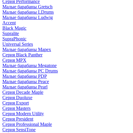
Серия Performance
Малые барабаны Gretsch
Малые барабаны LDrums
Малые барабаны Ludwig
Accent
Black Magic
Supralite
SupraPhonic
Universal Series
Малые барабаны Mapex
Серия Black Panther
Серия MPX
Малые барабаны Megatone
Малые барабаны PC Drums
Малые барабаны PDP
Малые барабаны Peace
Малые барабаны Pearl
Серия Decade Maple
Серия Duoluxe
Серия Export
Серия Masters
Серия Modern Utility
Серия President
Серия Professional Maple
Серия SensiTone