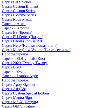
Серия BRX Series
Серия Custom Brilliant
Серия Custom Series
Серия Extreme Series
Серия Rock Master
Тарелки Aisen
Тарелки Arborea
Серия B8 (Бронза)
Серия FH Series (Латунь)
Серия Ghost (Бронза B20)
Серия Hero (Нержавеющая сталь)
Серия Mute (Low Volume Тихие сетчатые)
Наборы тарелок
Тарелки EDCymbals (Rus)
Серия 2020 (Twenty Twenty)
Серия EGO
Тарелки Evans
Тарелки Istanbul Agop
Наборы тарелок
Серия Agop Signature
Серия Art (B8)
Серия Custom Special Edition
Серия Mantra Signature
Серия MS-X (Латунь)
Серия OM Signature