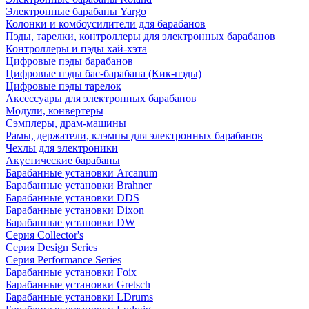
Электронные барабаны Yargo
Колонки и комбоусилители для барабанов
Пэды, тарелки, контроллеры для электронных барабанов
Контроллеры и пэды хай-хэта
Цифровые пэды барабанов
Цифровые пэды бас-барабана (Кик-пэды)
Цифровые пэды тарелок
Аксессуары для электронных барабанов
Модули, конвертеры
Сэмплеры, драм-машины
Рамы, держатели, клэмпы для электронных барабанов
Чехлы для электроники
Акустические барабаны
Барабанные установки Arcanum
Барабанные установки Brahner
Барабанные установки DDS
Барабанные установки Dixon
Барабанные установки DW
Серия Collector's
Серия Design Series
Серия Performance Series
Барабанные установки Foix
Барабанные установки Gretsch
Барабанные установки LDrums