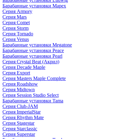
Барабанные установки Ludwig
Барабанные установки Mapex
Серия Armory
Серия Mars
Серия Comet
Серия Storm
Серия Tornado
Серия Venus
Барабанные установки Megatone
Барабанные установки Peace
Барабанные установки Pearl
Серия Crystal Beat (Акрил)
Серия Decade Maple
Серия Export
Серия Masters Maple Complete
Серия Roadshow
Серия Midtown
Серия Session Studio Select
Барабанные установки Tama
Серия Club-JAM
Серия ImperialStar
Серия Rhythm Mate
Серия Stagestar
Серия Starclassic
Серия Superstar