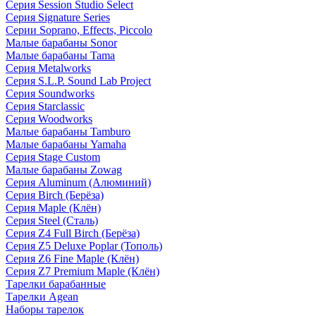
Серия Session Studio Select
Серия Signature Series
Серии Soprano, Effects, Piccolo
Малые барабаны Sonor
Малые барабаны Tama
Серия Metalworks
Серия S.L.P. Sound Lab Project
Серия Soundworks
Серия Starclassic
Серия Woodworks
Малые барабаны Tamburo
Малые барабаны Yamaha
Серия Stage Custom
Малые барабаны Zowag
Серия Aluminum (Алюминий)
Серия Birch (Берёза)
Серия Maple (Клён)
Серия Steel (Сталь)
Серия Z4 Full Birch (Берёза)
Серия Z5 Deluxe Poplar (Тополь)
Серия Z6 Fine Maple (Клён)
Серия Z7 Premium Maple (Клён)
Тарелки барабанные
Тарелки Agean
Наборы тарелок