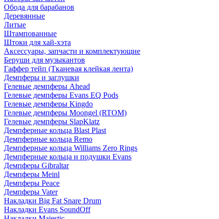
Обода для барабанов
Деревянные
Литые
Штампованные
Штоки для хай-хэта
Аксессуары, запчасти и комплектующие
Беруши для музыкантов
Гаффер тейп (Тканевая клейкая лента)
Демпферы и заглушки
Гелевые демпферы Ahead
Гелевые демпферы Evans EQ Pods
Гелевые демпферы Kingdo
Гелевые демпферы Moongel (RTOM)
Гелевые демпферы SlapKlatz
Демпферные кольца Blast Plast
Демпферные кольца Remo
Демпферные кольца Williams Zero Rings
Демпферные кольца и подушки Evans
Демпферы Gibraltar
Демпферы Meinl
Демпферы Peace
Демпферы Vater
Накладки Big Fat Snare Drum
Накладки Evans SoundOff
Накладки Majestic