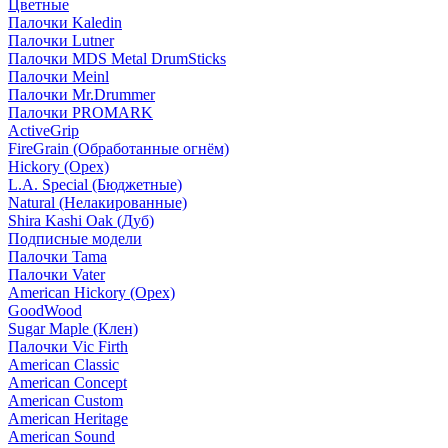
Цветные
Палочки Kaledin
Палочки Lutner
Палочки MDS Metal DrumSticks
Палочки Meinl
Палочки Mr.Drummer
Палочки PROMARK
ActiveGrip
FireGrain (Обработанные огнём)
Hickory (Орех)
L.A. Special (Бюджетные)
Natural (Нелакированные)
Shira Kashi Oak (Дуб)
Подписные модели
Палочки Tama
Палочки Vater
American Hickory (Орех)
GoodWood
Sugar Maple (Клен)
Палочки Vic Firth
American Classic
American Concept
American Custom
American Heritage
American Sound