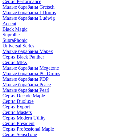
Серия Performance
Малые барабаны Gretsch
Малые барабаны LDrums
Малые барабаны Ludwig
Accent
Black Magic
Supralite
SupraPhonic
Universal Series
Малые барабаны Mapex
Серия Black Panther
Серия MPX
Малые барабаны Megatone
Малые барабаны PC Drums
Малые барабаны PDP
Малые барабаны Peace
Малые барабаны Pearl
Серия Decade Maple
Серия Duoluxe
Серия Export
Серия Masters
Серия Modern Utility
Серия President
Серия Professional Maple
Серия SensiTone