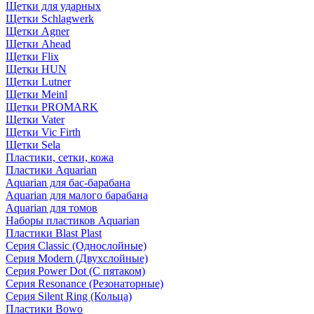
Щетки для ударных
Щетки Schlagwerk
Щетки Agner
Щетки Ahead
Щетки Flix
Щетки HUN
Щетки Lutner
Щетки Meinl
Щетки PROMARK
Щетки Vater
Щетки Vic Firth
Щетки Sela
Пластики, сетки, кожа
Пластики Aquarian
Aquarian для бас-барабана
Aquarian для малого барабана
Aquarian для томов
Наборы пластиков Aquarian
Пластики Blast Plast
Серия Classic (Однослойные)
Серия Modern (Двухслойные)
Серия Power Dot (С пятаком)
Серия Resonance (Резонаторные)
Серия Silent Ring (Кольца)
Пластики Bowo