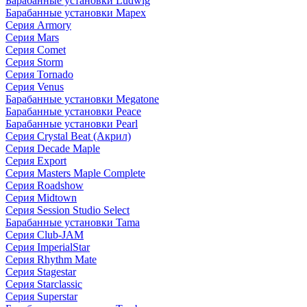
Барабанные установки Ludwig
Барабанные установки Mapex
Серия Armory
Серия Mars
Серия Comet
Серия Storm
Серия Tornado
Серия Venus
Барабанные установки Megatone
Барабанные установки Peace
Барабанные установки Pearl
Серия Crystal Beat (Акрил)
Серия Decade Maple
Серия Export
Серия Masters Maple Complete
Серия Roadshow
Серия Midtown
Серия Session Studio Select
Барабанные установки Tama
Серия Club-JAM
Серия ImperialStar
Серия Rhythm Mate
Серия Stagestar
Серия Starclassic
Серия Superstar