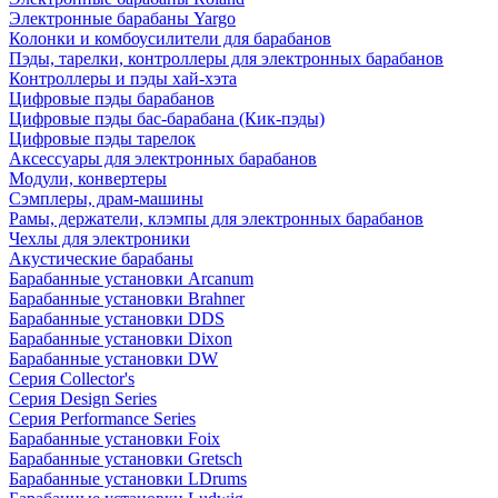
Электронные барабаны Yargo
Колонки и комбоусилители для барабанов
Пэды, тарелки, контроллеры для электронных барабанов
Контроллеры и пэды хай-хэта
Цифровые пэды барабанов
Цифровые пэды бас-барабана (Кик-пэды)
Цифровые пэды тарелок
Аксессуары для электронных барабанов
Модули, конвертеры
Сэмплеры, драм-машины
Рамы, держатели, клэмпы для электронных барабанов
Чехлы для электроники
Акустические барабаны
Барабанные установки Arcanum
Барабанные установки Brahner
Барабанные установки DDS
Барабанные установки Dixon
Барабанные установки DW
Серия Collector's
Серия Design Series
Серия Performance Series
Барабанные установки Foix
Барабанные установки Gretsch
Барабанные установки LDrums