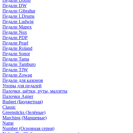
Педали Dixon
Педали DW
Педали Gibraltar
Педали LDrums
Педали Ludwig
Педали Mapex
Педали Nux
Педали PDP
Педали Pearl
Педали Roland
Педали Sonor
Педали Tama
Педали Tamburo
Педали TJW
Педали Zowag
Педали для кахонов
Упоры для педалей
Палочки, щётки, руты, маллеты
Палочки Agner
Budget (Бюджетная)
Classic
Greensticks (Зелёные)
Marching (Маршевые)
Name
Number (Основная серия)