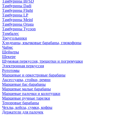
Тамбурины BFSD
Тамбурины Dadi
Тамбурины Flight
Тамбурины LP
Тамбурины Meinl
Тамбурины Oruga
Тамбурины Tycoon
Тимбалес
Треугольники
Хэндпаны, язычковые барабаны, глюкофоны
Чаймс
Шейкеры
Шекере
Шумовая перкуссия, трещотки и погремушки
Электронная перкуссия
Рототомы
Маршевые и оркестровые барабаны
Аксессуары, стойки, ремни
Маршевые бас-барабаны
Маршевые малые барабаны
Маршевые палочки и колотушки
Маршевые ручные тарелки
Теноровые барабаны
Чехлы, кейсы, сумки, кофры
Держатели для палочек