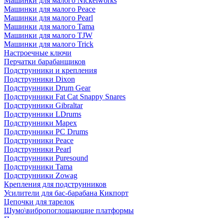
Машинки для малого Nickelworks
Машинки для малого Peace
Машинки для малого Pearl
Машинки для малого Tama
Машинки для малого TJW
Машинки для малого Trick
Настроечные ключи
Перчатки барабанщиков
Подструнники и крепления
Подструнники Dixon
Подструнники Drum Gear
Подструнники Fat Cat Snappy Snares
Подструнники Gibraltar
Подструнники LDrums
Подструнники Mapex
Подструнники PC Drums
Подструнники Peace
Подструнники Pearl
Подструнники Puresound
Подструнники Tama
Подструнники Zowag
Крепления для подструнников
Усилители для бас-барабана Кикпорт
Цепочки для тарелок
Шумо\вибропоглощающие платформы