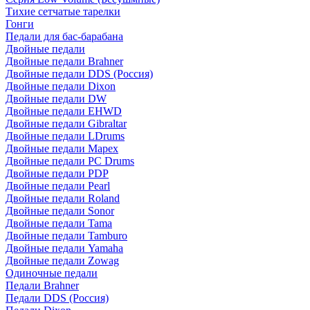
Тихие сетчатые тарелки
Гонги
Педали для бас-барабана
Двойные педали
Двойные педали Brahner
Двойные педали DDS (Россия)
Двойные педали Dixon
Двойные педали DW
Двойные педали EHWD
Двойные педали Gibraltar
Двойные педали LDrums
Двойные педали Mapex
Двойные педали PC Drums
Двойные педали PDP
Двойные педали Pearl
Двойные педали Roland
Двойные педали Sonor
Двойные педали Tama
Двойные педали Tamburo
Двойные педали Yamaha
Двойные педали Zowag
Одиночные педали
Педали Brahner
Педали DDS (Россия)