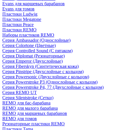
Evans для маршевых барабанов
Evans для томов
Пластики Ludwig
Пластики Megatone
Пластики Peace
Пластики REMO
Наборы пластиков REMO
Серия Ambassador (Однослойные)
Серия Colortone (Цветные)
Серия Controlled Sound (С пятаком)
Серия Diplomat (Резонаторные)
Серия Emperor (Двухслойные)
Серия Fiberskyn (Синтетическая кожа)
Серия Pinstripe (Двухслойные с кольцом)
Серия Powersonic (Двухслойные с кольцом)
Серия Powerstroke P3 (Однослойные с кольцом)
Серия Powerstroke P4, 77 (Двухслойные с кольцом)
Серия REMO UT
Серия Silentstroke (Сетки)
REMO для бас-барабана
REMO для малого барабана
REMO для маршевых барабанов
REMO для томов
Резонаторные пластики REMO
Пластики Tama