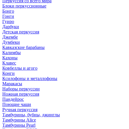
Перкуссия со всего мира
Блоки перкуссионные
Бонго
Гонги
Гуиро
Дарбуки
Детская перкуссия
Джембе
Думбеки
Кавказские барабаны
Калимбы
Кахоны
Клавес
Ковбеллы и агого
Конги
Ксилофоны и металлофоны
Маракасы
Наборы перкуссии
Ножная перкуссия
Пандейрос
Поющие чаши
Ручная перкуссия
Тамбурины, бубны, джинглы
Тамбурины Alice
Тамбурины Pearl