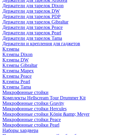
Держатели для тарелок Arborea
Держатели для тарелок Dixon
Держатели для тарелок DW
Держатели для тарелок PDP
Держатели для тарелок Gibraltar
Держатели для тарелок Peace
Держатели для тарелок Pearl
Держатели для тарелок Tama
Держатели и крепления для гаджетов
Клэмпы
Клэмпы Dixon
Клэмпы DW
Клэмпы Gibraltar
Клэмпы Mapex
Клэмпы Peace
Клэмпы Pearl
Клэмпы Tama
Микрофонные стойки
Комплекты Hellscream Tour Drummer Kit
Микрофонные стойки Gravity
Микрофонные стойки Hercules
Микрофонные стойки König &amp; Meyer
Микрофонные стойки Peace
Микрофонные стойки Pearl
Наборы хардвера