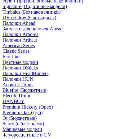
Nylon Tip (Нейлоновые наконечники)
Signature (Подписные модели)
Timbales (Без наконечников)
UV и Glow (Светящиеся)
Палочки Ahead
Запчасти для палочек Ahead
Палочки Arborea
Палочки Artbeat
American Series
Classic Series
Eco Line
Цветные модели
Палочки DSticks
Палочки HeadHunters
Палочки HUN
Acoustic Drum
Bluefire (Бюджетные)
Electric Drum
HANBOY
Premium Hickory (Орех)
Premium Oak (Дуб)
Qi (Бюджетные)
Starry (с блёстками)
Маршевые модели
Флуоресцентные и UV