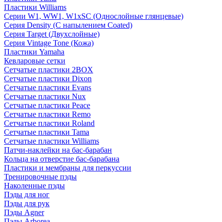
Пластики Williams
Серии W1, WW1, W1xSC (Однослойные глянцевые)
Серия Density (C напылением Coated)
Серия Target (Двухслойные)
Серия Vintage Tone (Кожа)
Пластики Yamaha
Кевларовые сетки
Сетчатые пластики 2BOX
Сетчатые пластики Dixon
Сетчатые пластики Evans
Сетчатые пластики Nux
Сетчатые пластики Peace
Сетчатые пластики Remo
Сетчатые пластики Roland
Сетчатые пластики Tama
Сетчатые пластики Williams
Патчи-наклейки на бас-барабан
Кольца на отверстие бас-барабана
Пластики и мембраны для перкуссии
Тренировочные пэды
Наколенные пэды
Пэды для ног
Пэды для рук
Пэды Agner
Пэды Arborea