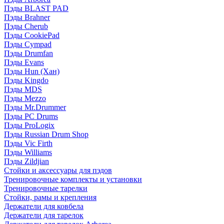
Пэды BLAST PAD
Пэды Brahner
Пэды Cherub
Пэды CookiePad
Пэды Cympad
Пэды Drumfan
Пэды Evans
Пэды Hun (Хан)
Пэды Kingdo
Пэды MDS
Пэды Mezzo
Пэды Mr.Drummer
Пэды PC Drums
Пэды ProLogix
Пэды Russian Drum Shop
Пэды Vic Firth
Пэды Williams
Пэды Zildjian
Стойки и аксессуары для пэдов
Тренировочные комплекты и установки
Тренировочные тарелки
Стойки, рамы и крепления
Держатели для ковбела
Держатели для тарелок