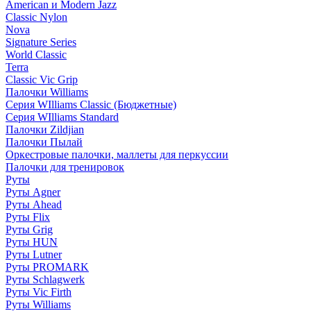
American и Modern Jazz
Classic Nylon
Nova
Signature Series
World Classic
Terra
Classic Vic Grip
Палочки Williams
Серия WIlliams Classic (Бюджетные)
Серия WIlliams Standard
Палочки Zildjian
Палочки Пылай
Оркестровые палочки, маллеты для перкуссии
Палочки для тренировок
Руты
Руты Agner
Руты Ahead
Руты Flix
Руты Grig
Руты HUN
Руты Lutner
Руты PROMARK
Руты Schlagwerk
Руты Vic Firth
Руты Williams