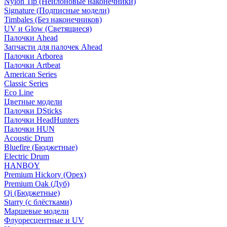
Nylon Tip (Нейлоновые наконечники)
Signature (Подписные модели)
Timbales (Без наконечников)
UV и Glow (Светящиеся)
Палочки Ahead
Запчасти для палочек Ahead
Палочки Arborea
Палочки Artbeat
American Series
Classic Series
Eco Line
Цветные модели
Палочки DSticks
Палочки HeadHunters
Палочки HUN
Acoustic Drum
Bluefire (Бюджетные)
Electric Drum
HANBOY
Premium Hickory (Орех)
Premium Oak (Дуб)
Qi (Бюджетные)
Starry (с блёстками)
Маршевые модели
Флуоресцентные и UV