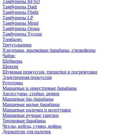
Тамбурины BFSD
Тамбурины Dadi
Тамбурины Flight
Тамбурины LP
Тамбурины Meinl
Тамбурины Oruga
Тамбурины Tycoon
Тимбалес
Треугольники
Хэндпаны, язычковые барабаны, глюкофоны
Чаймс
Шейкеры
Шекере
Шумовая перкуссия, трещотки и погремушки
Электронная перкуссия
Рототомы
Маршевые и оркестровые барабаны
Аксессуары, стойки, ремни
Маршевые бас-барабаны
Маршевые малые барабаны
Маршевые палочки и колотушки
Маршевые ручные тарелки
Теноровые барабаны
Чехлы, кейсы, сумки, кофры
Держатели для палочек