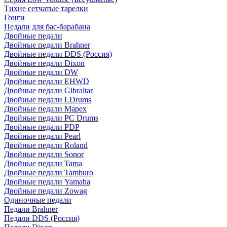
Тихие сетчатые тарелки
Гонги
Педали для бас-барабана
Двойные педали
Двойные педали Brahner
Двойные педали DDS (Россия)
Двойные педали Dixon
Двойные педали DW
Двойные педали EHWD
Двойные педали Gibraltar
Двойные педали LDrums
Двойные педали Mapex
Двойные педали PC Drums
Двойные педали PDP
Двойные педали Pearl
Двойные педали Roland
Двойные педали Sonor
Двойные педали Tama
Двойные педали Tamburo
Двойные педали Yamaha
Двойные педали Zowag
Одиночные педали
Педали Brahner
Педали DDS (Россия)