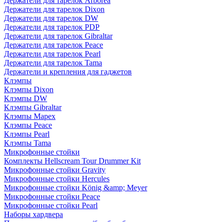
Держатели для тарелок Arborea
Держатели для тарелок Dixon
Держатели для тарелок DW
Держатели для тарелок PDP
Держатели для тарелок Gibraltar
Держатели для тарелок Peace
Держатели для тарелок Pearl
Держатели для тарелок Tama
Держатели и крепления для гаджетов
Клэмпы
Клэмпы Dixon
Клэмпы DW
Клэмпы Gibraltar
Клэмпы Mapex
Клэмпы Peace
Клэмпы Pearl
Клэмпы Tama
Микрофонные стойки
Комплекты Hellscream Tour Drummer Kit
Микрофонные стойки Gravity
Микрофонные стойки Hercules
Микрофонные стойки König &amp; Meyer
Микрофонные стойки Peace
Микрофонные стойки Pearl
Наборы хардвера