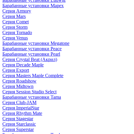
Барабанные установки Ludwig
Барабанные установки Mapex
Серия Armory
Серия Mars
Серия Comet
Серия Storm
Серия Tornado
Серия Venus
Барабанные установки Megatone
Барабанные установки Peace
Барабанные установки Pearl
Серия Crystal Beat (Акрил)
Серия Decade Maple
Серия Export
Серия Masters Maple Complete
Серия Roadshow
Серия Midtown
Серия Session Studio Select
Барабанные установки Tama
Серия Club-JAM
Серия ImperialStar
Серия Rhythm Mate
Серия Stagestar
Серия Starclassic
Серия Superstar