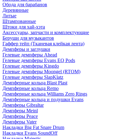
Обода для барабанов
Деревянные
Литые
Штампованные
Штоки для хай-хэта
Аксессуары, запчасти и комплектующие
Беруши для музыкантов
Гаффер тейп (Тканевая клейкая лента)
Демпферы и заглушки
Гелевые демпферы Ahead
Гелевые демпферы Evans EQ Pods
Гелевые демпферы Kingdo
Гелевые демпферы Moongel (RTOM)
Гелевые демпферы SlapKlatz
Демпферные кольца Blast Plast
Демпферные кольца Remo
Демпферные кольца Williams Zero Rings
Демпферные кольца и подушки Evans
Демпферы Gibraltar
Демпферы Meinl
Демпферы Peace
Демпферы Vater
Накладки Big Fat Snare Drum
Накладки Evans SoundOff
Накладки Majestic