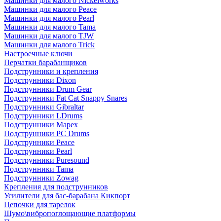
Машинки для малого Nickelworks
Машинки для малого Peace
Машинки для малого Pearl
Машинки для малого Tama
Машинки для малого TJW
Машинки для малого Trick
Настроечные ключи
Перчатки барабанщиков
Подструнники и крепления
Подструнники Dixon
Подструнники Drum Gear
Подструнники Fat Cat Snappy Snares
Подструнники Gibraltar
Подструнники LDrums
Подструнники Mapex
Подструнники PC Drums
Подструнники Peace
Подструнники Pearl
Подструнники Puresound
Подструнники Tama
Подструнники Zowag
Крепления для подструнников
Усилители для бас-барабана Кикпорт
Цепочки для тарелок
Шумо\вибропоглощающие платформы