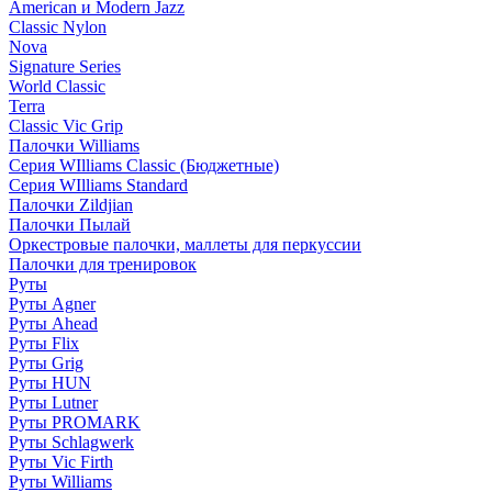
American и Modern Jazz
Classic Nylon
Nova
Signature Series
World Classic
Terra
Classic Vic Grip
Палочки Williams
Серия WIlliams Classic (Бюджетные)
Серия WIlliams Standard
Палочки Zildjian
Палочки Пылай
Оркестровые палочки, маллеты для перкуссии
Палочки для тренировок
Руты
Руты Agner
Руты Ahead
Руты Flix
Руты Grig
Руты HUN
Руты Lutner
Руты PROMARK
Руты Schlagwerk
Руты Vic Firth
Руты Williams