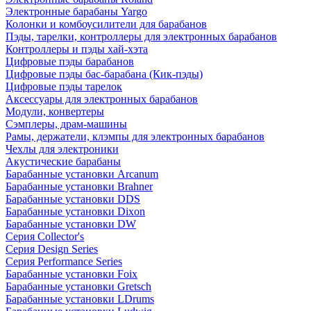
Электронные барабаны Yargo
Колонки и комбоусилители для барабанов
Пэды, тарелки, контроллеры для электронных барабанов
Контроллеры и пэды хай-хэта
Цифровые пэды барабанов
Цифровые пэды бас-барабана (Кик-пэды)
Цифровые пэды тарелок
Аксессуары для электронных барабанов
Модули, конвертеры
Сэмплеры, драм-машины
Рамы, держатели, клэмпы для электронных барабанов
Чехлы для электроники
Акустические барабаны
Барабанные установки Arcanum
Барабанные установки Brahner
Барабанные установки DDS
Барабанные установки Dixon
Барабанные установки DW
Серия Collector's
Серия Design Series
Серия Performance Series
Барабанные установки Foix
Барабанные установки Gretsch
Барабанные установки LDrums