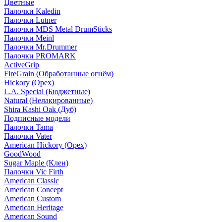
Цветные
Палочки Kaledin
Палочки Lutner
Палочки MDS Metal DrumSticks
Палочки Meinl
Палочки Mr.Drummer
Палочки PROMARK
ActiveGrip
FireGrain (Обработанные огнём)
Hickory (Орех)
L.A. Special (Бюджетные)
Natural (Нелакированные)
Shira Kashi Oak (Дуб)
Подписные модели
Палочки Tama
Палочки Vater
American Hickory (Орех)
GoodWood
Sugar Maple (Клен)
Палочки Vic Firth
American Classic
American Concept
American Custom
American Heritage
American Sound