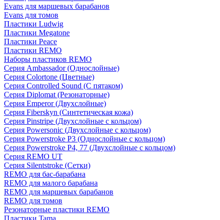
Evans для маршевых барабанов
Evans для томов
Пластики Ludwig
Пластики Megatone
Пластики Peace
Пластики REMO
Наборы пластиков REMO
Серия Ambassador (Однослойные)
Серия Colortone (Цветные)
Серия Controlled Sound (С пятаком)
Серия Diplomat (Резонаторные)
Серия Emperor (Двухслойные)
Серия Fiberskyn (Синтетическая кожа)
Серия Pinstripe (Двухслойные с кольцом)
Серия Powersonic (Двухслойные с кольцом)
Серия Powerstroke P3 (Однослойные с кольцом)
Серия Powerstroke P4, 77 (Двухслойные с кольцом)
Серия REMO UT
Серия Silentstroke (Сетки)
REMO для бас-барабана
REMO для малого барабана
REMO для маршевых барабанов
REMO для томов
Резонаторные пластики REMO
Пластики Tama