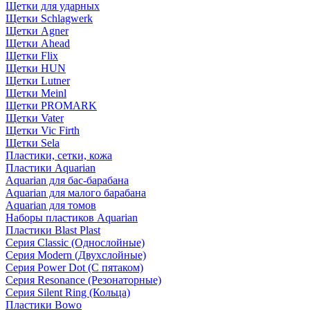
Щетки для ударных
Щетки Schlagwerk
Щетки Agner
Щетки Ahead
Щетки Flix
Щетки HUN
Щетки Lutner
Щетки Meinl
Щетки PROMARK
Щетки Vater
Щетки Vic Firth
Щетки Sela
Пластики, сетки, кожа
Пластики Aquarian
Aquarian для бас-барабана
Aquarian для малого барабана
Aquarian для томов
Наборы пластиков Aquarian
Пластики Blast Plast
Серия Classic (Однослойные)
Серия Modern (Двухслойные)
Серия Power Dot (С пятаком)
Серия Resonance (Резонаторные)
Серия Silent Ring (Кольца)
Пластики Bowo