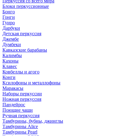
Перкуссия со всего мира
Блоки перкуссионные
Бонго
Гонги
Гуиро
Дарбуки
Детская перкуссия
Джембе
Думбеки
Кавказские барабаны
Калимбы
Кахоны
Клавес
Ковбеллы и агого
Конги
Ксилофоны и металлофоны
Маракасы
Наборы перкуссии
Ножная перкуссия
Пандейрос
Поющие чаши
Ручная перкуссия
Тамбурины, бубны, джинглы
Тамбурины Alice
Тамбурины Pearl