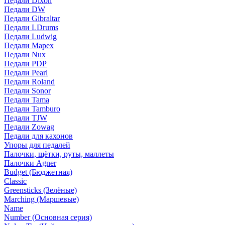
Педали Dixon
Педали DW
Педали Gibraltar
Педали LDrums
Педали Ludwig
Педали Mapex
Педали Nux
Педали PDP
Педали Pearl
Педали Roland
Педали Sonor
Педали Tama
Педали Tamburo
Педали TJW
Педали Zowag
Педали для кахонов
Упоры для педалей
Палочки, щётки, руты, маллеты
Палочки Agner
Budget (Бюджетная)
Classic
Greensticks (Зелёные)
Marching (Маршевые)
Name
Number (Основная серия)