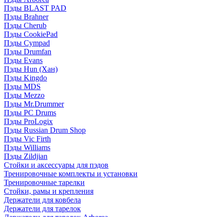
Пэды BLAST PAD
Пэды Brahner
Пэды Cherub
Пэды CookiePad
Пэды Cympad
Пэды Drumfan
Пэды Evans
Пэды Hun (Хан)
Пэды Kingdo
Пэды MDS
Пэды Mezzo
Пэды Mr.Drummer
Пэды PC Drums
Пэды ProLogix
Пэды Russian Drum Shop
Пэды Vic Firth
Пэды Williams
Пэды Zildjian
Стойки и аксессуары для пэдов
Тренировочные комплекты и установки
Тренировочные тарелки
Стойки, рамы и крепления
Держатели для ковбела
Держатели для тарелок