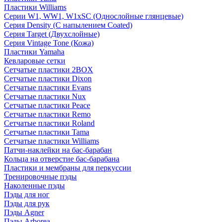
Пластики Williams
Серии W1, WW1, W1xSC (Однослойные глянцевые)
Серия Density (C напылением Coated)
Серия Target (Двухслойные)
Серия Vintage Tone (Кожа)
Пластики Yamaha
Кевларовые сетки
Сетчатые пластики 2BOX
Сетчатые пластики Dixon
Сетчатые пластики Evans
Сетчатые пластики Nux
Сетчатые пластики Peace
Сетчатые пластики Remo
Сетчатые пластики Roland
Сетчатые пластики Tama
Сетчатые пластики Williams
Патчи-наклейки на бас-барабан
Кольца на отверстие бас-барабана
Пластики и мембраны для перкуссии
Тренировочные пэды
Наколенные пэды
Пэды для ног
Пэды для рук
Пэды Agner
Пэды Arborea