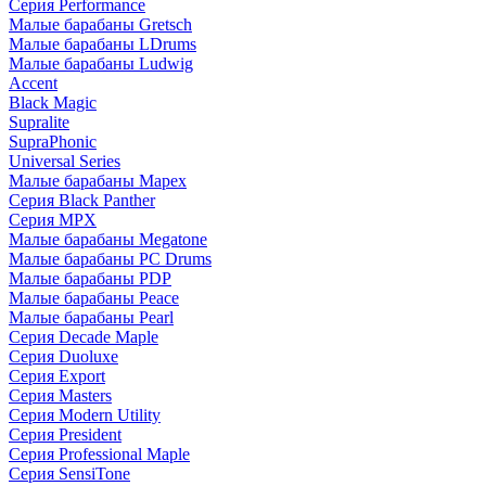
Серия Performance
Малые барабаны Gretsch
Малые барабаны LDrums
Малые барабаны Ludwig
Accent
Black Magic
Supralite
SupraPhonic
Universal Series
Малые барабаны Mapex
Серия Black Panther
Серия MPX
Малые барабаны Megatone
Малые барабаны PC Drums
Малые барабаны PDP
Малые барабаны Peace
Малые барабаны Pearl
Серия Decade Maple
Серия Duoluxe
Серия Export
Серия Masters
Серия Modern Utility
Серия President
Серия Professional Maple
Серия SensiTone