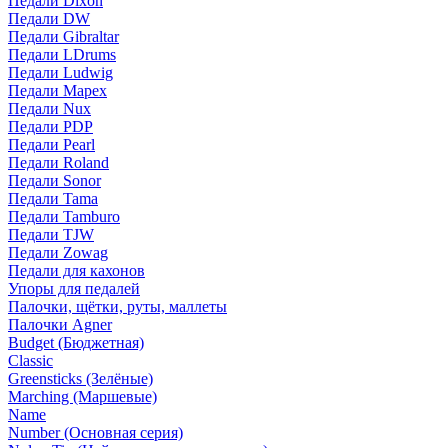
Педали Dixon
Педали DW
Педали Gibraltar
Педали LDrums
Педали Ludwig
Педали Mapex
Педали Nux
Педали PDP
Педали Pearl
Педали Roland
Педали Sonor
Педали Tama
Педали Tamburo
Педали TJW
Педали Zowag
Педали для кахонов
Упоры для педалей
Палочки, щётки, руты, маллеты
Палочки Agner
Budget (Бюджетная)
Classic
Greensticks (Зелёные)
Marching (Маршевые)
Name
Number (Основная серия)