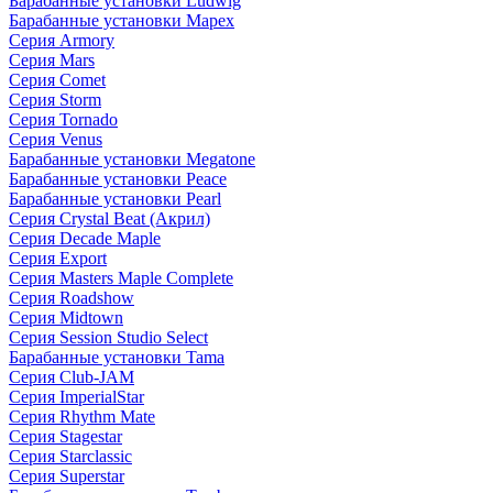
Барабанные установки Ludwig
Барабанные установки Mapex
Серия Armory
Серия Mars
Серия Comet
Серия Storm
Серия Tornado
Серия Venus
Барабанные установки Megatone
Барабанные установки Peace
Барабанные установки Pearl
Серия Crystal Beat (Акрил)
Серия Decade Maple
Серия Export
Серия Masters Maple Complete
Серия Roadshow
Серия Midtown
Серия Session Studio Select
Барабанные установки Tama
Серия Club-JAM
Серия ImperialStar
Серия Rhythm Mate
Серия Stagestar
Серия Starclassic
Серия Superstar