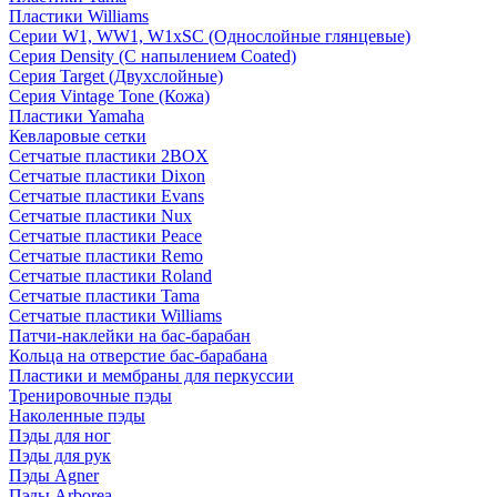
Пластики Williams
Серии W1, WW1, W1xSC (Однослойные глянцевые)
Серия Density (C напылением Coated)
Серия Target (Двухслойные)
Серия Vintage Tone (Кожа)
Пластики Yamaha
Кевларовые сетки
Сетчатые пластики 2BOX
Сетчатые пластики Dixon
Сетчатые пластики Evans
Сетчатые пластики Nux
Сетчатые пластики Peace
Сетчатые пластики Remo
Сетчатые пластики Roland
Сетчатые пластики Tama
Сетчатые пластики Williams
Патчи-наклейки на бас-барабан
Кольца на отверстие бас-барабана
Пластики и мембраны для перкуссии
Тренировочные пэды
Наколенные пэды
Пэды для ног
Пэды для рук
Пэды Agner
Пэды Arborea