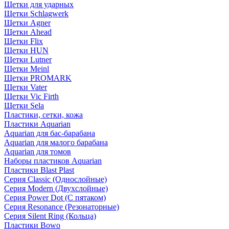
Щетки для ударных
Щетки Schlagwerk
Щетки Agner
Щетки Ahead
Щетки Flix
Щетки HUN
Щетки Lutner
Щетки Meinl
Щетки PROMARK
Щетки Vater
Щетки Vic Firth
Щетки Sela
Пластики, сетки, кожа
Пластики Aquarian
Aquarian для бас-барабана
Aquarian для малого барабана
Aquarian для томов
Наборы пластиков Aquarian
Пластики Blast Plast
Серия Classic (Однослойные)
Серия Modern (Двухслойные)
Серия Power Dot (С пятаком)
Серия Resonance (Резонаторные)
Серия Silent Ring (Кольца)
Пластики Bowo