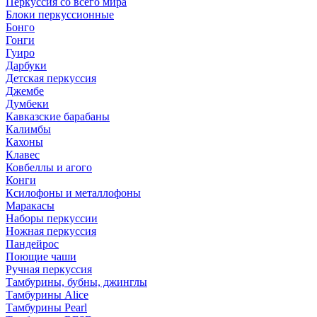
Перкуссия со всего мира
Блоки перкуссионные
Бонго
Гонги
Гуиро
Дарбуки
Детская перкуссия
Джембе
Думбеки
Кавказские барабаны
Калимбы
Кахоны
Клавес
Ковбеллы и агого
Конги
Ксилофоны и металлофоны
Маракасы
Наборы перкуссии
Ножная перкуссия
Пандейрос
Поющие чаши
Ручная перкуссия
Тамбурины, бубны, джинглы
Тамбурины Alice
Тамбурины Pearl