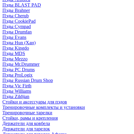
Пэды BLAST PAD
Пэды Brahner
Пэды Cherub
Пэды CookiePad
Пэды Cympad
Пэды Drumfan
Пэды Evans
Пэды Hun (Хан)
Пэды Kingdo
Пэды MDS
Пэды Mezzo
Пэды Mr.Drummer
Пэды PC Drums
Пэды ProLogix
Пэды Russian Drum Shop
Пэды Vic Firth
Пэды Williams
Пэды Zildjian
Стойки и аксессуары для пэдов
Тренировочные комплекты и установки
Тренировочные тарелки
Стойки, рамы и крепления
Держатели для ковбела
Держатели для тарелок