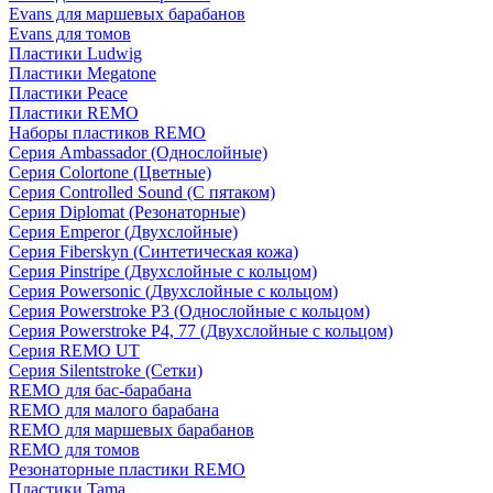
Evans для маршевых барабанов
Evans для томов
Пластики Ludwig
Пластики Megatone
Пластики Peace
Пластики REMO
Наборы пластиков REMO
Серия Ambassador (Однослойные)
Серия Colortone (Цветные)
Серия Controlled Sound (С пятаком)
Серия Diplomat (Резонаторные)
Серия Emperor (Двухслойные)
Серия Fiberskyn (Синтетическая кожа)
Серия Pinstripe (Двухслойные с кольцом)
Серия Powersonic (Двухслойные с кольцом)
Серия Powerstroke P3 (Однослойные с кольцом)
Серия Powerstroke P4, 77 (Двухслойные с кольцом)
Серия REMO UT
Серия Silentstroke (Сетки)
REMO для бас-барабана
REMO для малого барабана
REMO для маршевых барабанов
REMO для томов
Резонаторные пластики REMO
Пластики Tama