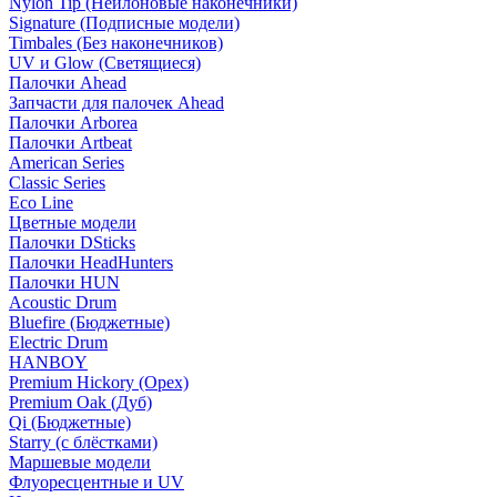
Nylon Tip (Нейлоновые наконечники)
Signature (Подписные модели)
Timbales (Без наконечников)
UV и Glow (Светящиеся)
Палочки Ahead
Запчасти для палочек Ahead
Палочки Arborea
Палочки Artbeat
American Series
Classic Series
Eco Line
Цветные модели
Палочки DSticks
Палочки HeadHunters
Палочки HUN
Acoustic Drum
Bluefire (Бюджетные)
Electric Drum
HANBOY
Premium Hickory (Орех)
Premium Oak (Дуб)
Qi (Бюджетные)
Starry (с блёстками)
Маршевые модели
Флуоресцентные и UV