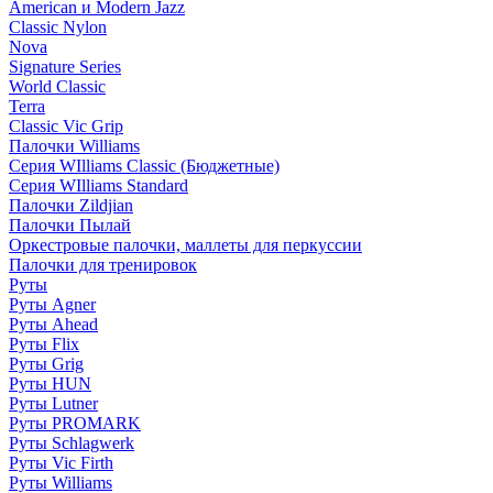
American и Modern Jazz
Classic Nylon
Nova
Signature Series
World Classic
Terra
Classic Vic Grip
Палочки Williams
Серия WIlliams Classic (Бюджетные)
Серия WIlliams Standard
Палочки Zildjian
Палочки Пылай
Оркестровые палочки, маллеты для перкуссии
Палочки для тренировок
Руты
Руты Agner
Руты Ahead
Руты Flix
Руты Grig
Руты HUN
Руты Lutner
Руты PROMARK
Руты Schlagwerk
Руты Vic Firth
Руты Williams