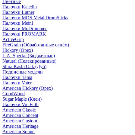
Цветные
Палочки Kaledin
Палочки Lutner
Палочки MDS Metal DrumSticks
Палочки Meinl
Палочки Mr.Drummer
Палочки PROMARK
ActiveGrip
FireGrain (Обработанные огнём)
Hickory (Орех)
L.A. Special (Бюджетные)
Natural (Нелакированные)
Shira Kashi Oak (Дуб)
Подписные модели
Палочки Tama
Палочки Vater
American Hickory (Орех)
GoodWood
Sugar Maple (Клен)
Палочки Vic Firth
American Classic
American Concept
American Custom
American Heritage
American Sound