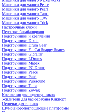
Машинки для малого Nickelworks
Машинки для малого Peace
Машинки для малого Pearl
Машинки для малого Tama
Машинки для малого TJW
Машинки для малого Trick
Настроечные ключи
Перчатки барабанщиков
Подструнники и крепления
Подструнники Dixon
Подструнники Drum Gear
Подструнники Fat Cat Snappy Snares
Подструнники Gibraltar
Подструнники LDrums
Подструнники Mapex
Подструнники PC Drums
Подструнники Peace
Подструнники Pearl
Подструнники Puresound
Подструнники Tama
Подструнники Zowag
Крепления для подструнников
Усилители для бас-барабана Кикпорт
Цепочки для тарелок
Шумо\вибропоглощающие платформы