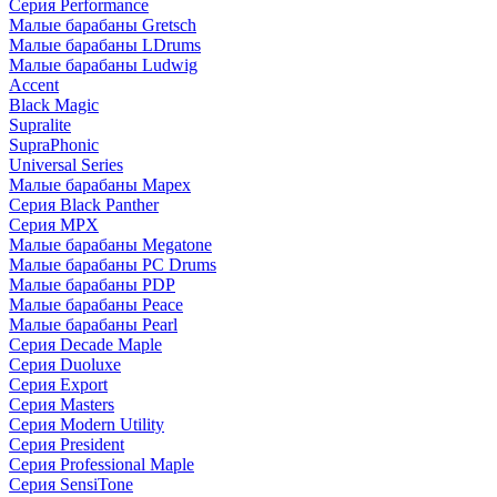
Серия Performance
Малые барабаны Gretsch
Малые барабаны LDrums
Малые барабаны Ludwig
Accent
Black Magic
Supralite
SupraPhonic
Universal Series
Малые барабаны Mapex
Серия Black Panther
Серия MPX
Малые барабаны Megatone
Малые барабаны PC Drums
Малые барабаны PDP
Малые барабаны Peace
Малые барабаны Pearl
Серия Decade Maple
Серия Duoluxe
Серия Export
Серия Masters
Серия Modern Utility
Серия President
Серия Professional Maple
Серия SensiTone