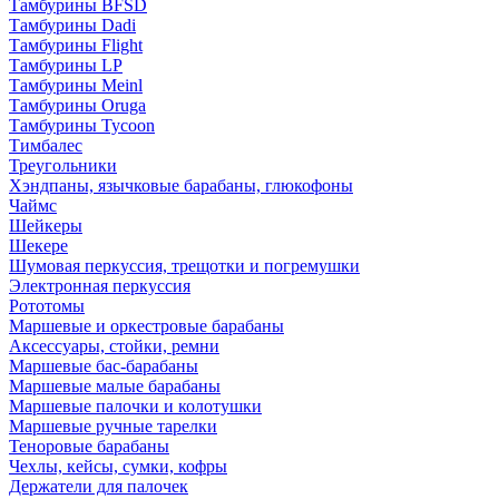
Тамбурины BFSD
Тамбурины Dadi
Тамбурины Flight
Тамбурины LP
Тамбурины Meinl
Тамбурины Oruga
Тамбурины Tycoon
Тимбалес
Треугольники
Хэндпаны, язычковые барабаны, глюкофоны
Чаймс
Шейкеры
Шекере
Шумовая перкуссия, трещотки и погремушки
Электронная перкуссия
Рототомы
Маршевые и оркестровые барабаны
Аксессуары, стойки, ремни
Маршевые бас-барабаны
Маршевые малые барабаны
Маршевые палочки и колотушки
Маршевые ручные тарелки
Теноровые барабаны
Чехлы, кейсы, сумки, кофры
Держатели для палочек