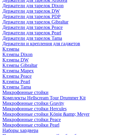
Держатели для тарелок Arborea
Держатели для тарелок Dixon
Держатели для тарелок DW
Держатели для тарелок PDP
Держатели для тарелок Gibraltar
Держатели для тарелок Peace
Держатели для тарелок Pearl
Держатели для тарелок Tama
Держатели и крепления для гаджетов
Клэмпы
Клэмпы Dixon
Клэмпы DW
Клэмпы Gibraltar
Клэмпы Mapex
Клэмпы Peace
Клэмпы Pearl
Клэмпы Tama
Микрофонные стойки
Комплекты Hellscream Tour Drummer Kit
Микрофонные стойки Gravity
Микрофонные стойки Hercules
Микрофонные стойки König &amp; Meyer
Микрофонные стойки Peace
Микрофонные стойки Pearl
Наборы хардвера