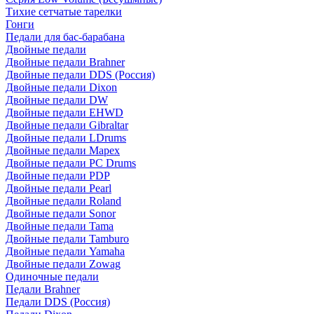
Тихие сетчатые тарелки
Гонги
Педали для бас-барабана
Двойные педали
Двойные педали Brahner
Двойные педали DDS (Россия)
Двойные педали Dixon
Двойные педали DW
Двойные педали EHWD
Двойные педали Gibraltar
Двойные педали LDrums
Двойные педали Mapex
Двойные педали PC Drums
Двойные педали PDP
Двойные педали Pearl
Двойные педали Roland
Двойные педали Sonor
Двойные педали Tama
Двойные педали Tamburo
Двойные педали Yamaha
Двойные педали Zowag
Одиночные педали
Педали Brahner
Педали DDS (Россия)