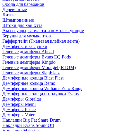
Обода для барабанов
Деревянные
Литые
Штампованные
Штоки для хай-хэта
Аксессуары, запчасти и комплектующие
Беруши для музыкантов
Гаффер тейп (Тканевая клейкая лента)
Демпферы и заглушки
Гелевые демпферы Ahead
Гелевые демпферы Evans EQ Pods
Гелевые демпферы Kingdo
Гелевые демпферы Moongel (RTOM)
Гелевые демпферы SlapKlatz
Демпферные кольца Blast Plast
Демпферные кольца Remo
Демпферные кольца Williams Zero Rings
Демпферные кольца и подушки Evans
Демпферы Gibraltar
Демпферы Meinl
Демпферы Peace
Демпферы Vater
Накладки Big Fat Snare Drum
Накладки Evans SoundOff
Накладки Majestic