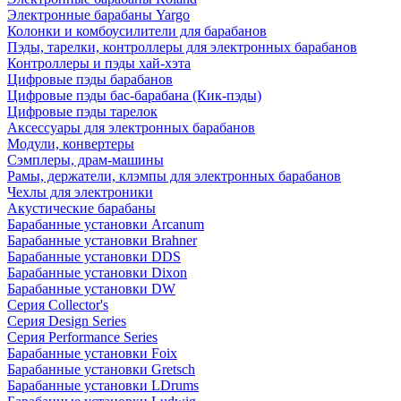
Электронные барабаны Yargo
Колонки и комбоусилители для барабанов
Пэды, тарелки, контроллеры для электронных барабанов
Контроллеры и пэды хай-хэта
Цифровые пэды барабанов
Цифровые пэды бас-барабана (Кик-пэды)
Цифровые пэды тарелок
Аксессуары для электронных барабанов
Модули, конвертеры
Сэмплеры, драм-машины
Рамы, держатели, клэмпы для электронных барабанов
Чехлы для электроники
Акустические барабаны
Барабанные установки Arcanum
Барабанные установки Brahner
Барабанные установки DDS
Барабанные установки Dixon
Барабанные установки DW
Серия Collector's
Серия Design Series
Серия Performance Series
Барабанные установки Foix
Барабанные установки Gretsch
Барабанные установки LDrums