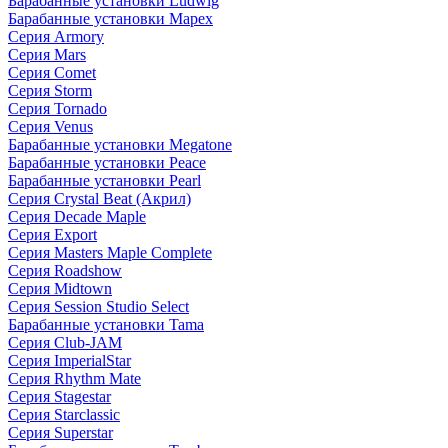
Барабанные установки Ludwig
Барабанные установки Mapex
Серия Armory
Серия Mars
Серия Comet
Серия Storm
Серия Tornado
Серия Venus
Барабанные установки Megatone
Барабанные установки Peace
Барабанные установки Pearl
Серия Crystal Beat (Акрил)
Серия Decade Maple
Серия Export
Серия Masters Maple Complete
Серия Roadshow
Серия Midtown
Серия Session Studio Select
Барабанные установки Tama
Серия Club-JAM
Серия ImperialStar
Серия Rhythm Mate
Серия Stagestar
Серия Starclassic
Серия Superstar