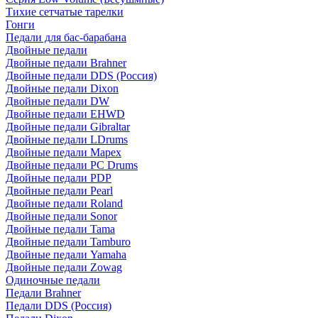
Тихие сетчатые тарелки
Гонги
Педали для бас-барабана
Двойные педали
Двойные педали Brahner
Двойные педали DDS (Россия)
Двойные педали Dixon
Двойные педали DW
Двойные педали EHWD
Двойные педали Gibraltar
Двойные педали LDrums
Двойные педали Mapex
Двойные педали PC Drums
Двойные педали PDP
Двойные педали Pearl
Двойные педали Roland
Двойные педали Sonor
Двойные педали Tama
Двойные педали Tamburo
Двойные педали Yamaha
Двойные педали Zowag
Одиночные педали
Педали Brahner
Педали DDS (Россия)