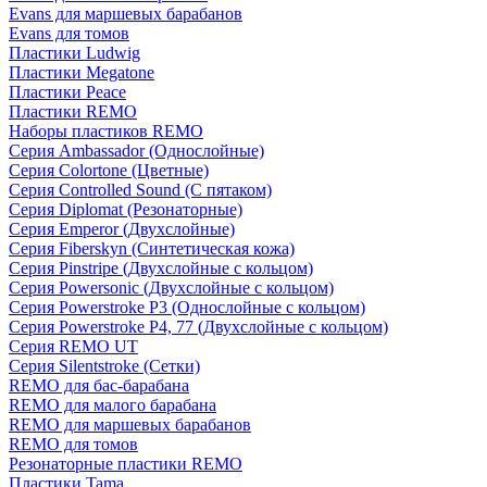
Evans для маршевых барабанов
Evans для томов
Пластики Ludwig
Пластики Megatone
Пластики Peace
Пластики REMO
Наборы пластиков REMO
Серия Ambassador (Однослойные)
Серия Colortone (Цветные)
Серия Controlled Sound (С пятаком)
Серия Diplomat (Резонаторные)
Серия Emperor (Двухслойные)
Серия Fiberskyn (Синтетическая кожа)
Серия Pinstripe (Двухслойные с кольцом)
Серия Powersonic (Двухслойные с кольцом)
Серия Powerstroke P3 (Однослойные с кольцом)
Серия Powerstroke P4, 77 (Двухслойные с кольцом)
Серия REMO UT
Серия Silentstroke (Сетки)
REMO для бас-барабана
REMO для малого барабана
REMO для маршевых барабанов
REMO для томов
Резонаторные пластики REMO
Пластики Tama