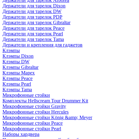
Держатели для тарелок Arborea
Держатели для тарелок Dixon
Держатели для тарелок DW
Держатели для тарелок PDP
Держатели для тарелок Gibraltar
Держатели для тарелок Peace
Держатели для тарелок Pearl
Держатели для тарелок Tama
Держатели и крепления для гаджетов
Клэмпы
Клэмпы Dixon
Клэмпы DW
Клэмпы Gibraltar
Клэмпы Mapex
Клэмпы Peace
Клэмпы Pearl
Клэмпы Tama
Микрофонные стойки
Комплекты Hellscream Tour Drummer Kit
Микрофонные стойки Gravity
Микрофонные стойки Hercules
Микрофонные стойки König &amp; Meyer
Микрофонные стойки Peace
Микрофонные стойки Pearl
Наборы хардвера