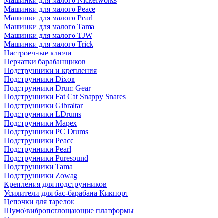
Машинки для малого Nickelworks
Машинки для малого Peace
Машинки для малого Pearl
Машинки для малого Tama
Машинки для малого TJW
Машинки для малого Trick
Настроечные ключи
Перчатки барабанщиков
Подструнники и крепления
Подструнники Dixon
Подструнники Drum Gear
Подструнники Fat Cat Snappy Snares
Подструнники Gibraltar
Подструнники LDrums
Подструнники Mapex
Подструнники PC Drums
Подструнники Peace
Подструнники Pearl
Подструнники Puresound
Подструнники Tama
Подструнники Zowag
Крепления для подструнников
Усилители для бас-барабана Кикпорт
Цепочки для тарелок
Шумо\вибропоглощающие платформы