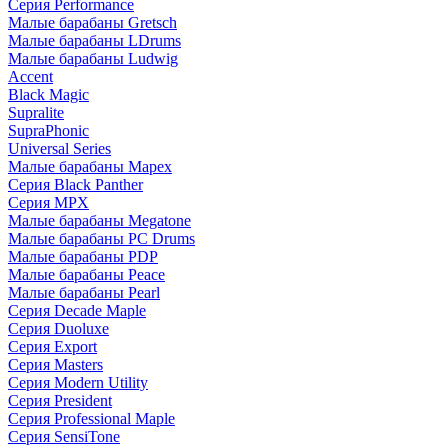
Серия Performance
Малые барабаны Gretsch
Малые барабаны LDrums
Малые барабаны Ludwig
Accent
Black Magic
Supralite
SupraPhonic
Universal Series
Малые барабаны Mapex
Серия Black Panther
Серия MPX
Малые барабаны Megatone
Малые барабаны PC Drums
Малые барабаны PDP
Малые барабаны Peace
Малые барабаны Pearl
Серия Decade Maple
Серия Duoluxe
Серия Export
Серия Masters
Серия Modern Utility
Серия President
Серия Professional Maple
Серия SensiTone