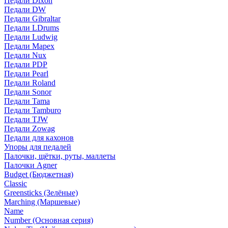
Педали Dixon
Педали DW
Педали Gibraltar
Педали LDrums
Педали Ludwig
Педали Mapex
Педали Nux
Педали PDP
Педали Pearl
Педали Roland
Педали Sonor
Педали Tama
Педали Tamburo
Педали TJW
Педали Zowag
Педали для кахонов
Упоры для педалей
Палочки, щётки, руты, маллеты
Палочки Agner
Budget (Бюджетная)
Classic
Greensticks (Зелёные)
Marching (Маршевые)
Name
Number (Основная серия)