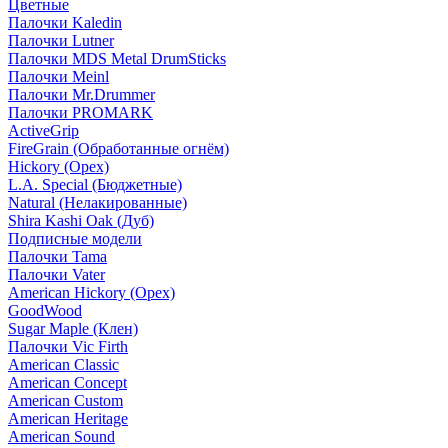
Цветные
Палочки Kaledin
Палочки Lutner
Палочки MDS Metal DrumSticks
Палочки Meinl
Палочки Mr.Drummer
Палочки PROMARK
ActiveGrip
FireGrain (Обработанные огнём)
Hickory (Орех)
L.A. Special (Бюджетные)
Natural (Нелакированные)
Shira Kashi Oak (Дуб)
Подписные модели
Палочки Tama
Палочки Vater
American Hickory (Орех)
GoodWood
Sugar Maple (Клен)
Палочки Vic Firth
American Classic
American Concept
American Custom
American Heritage
American Sound