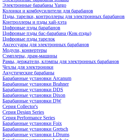
Электронные барабаны Yargo
Колонки и комбоусилители для барабанов
Пэды, тарелки, контроллеры для электронных барабанов
Контроллеры и пэды хай-хэта
Цифровые пэды барабанов
Цифровые пэды бас-барабана (Кик-пэды)
Цифровые пэды тарелок
Аксессуары для электронных барабанов
Модули, конвертеры
Сэмплеры, драм-машины
Рамы, держатели, клэмпы для электронных барабанов
Чехлы для электроники
Акустические барабаны
Барабанные установки Arcanum
Барабанные установки Brahner
Барабанные установки DDS
Барабанные установки Dixon
Барабанные установки DW
Серия Collector's
Серия Design Series
Серия Performance Series
Барабанные установки Foix
Барабанные установки Gretsch
Барабанные установки LDrums