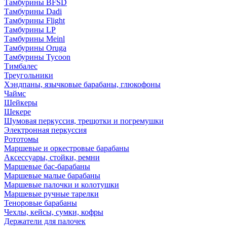
Тамбурины BFSD
Тамбурины Dadi
Тамбурины Flight
Тамбурины LP
Тамбурины Meinl
Тамбурины Oruga
Тамбурины Tycoon
Тимбалес
Треугольники
Хэндпаны, язычковые барабаны, глюкофоны
Чаймс
Шейкеры
Шекере
Шумовая перкуссия, трещотки и погремушки
Электронная перкуссия
Рототомы
Маршевые и оркестровые барабаны
Аксессуары, стойки, ремни
Маршевые бас-барабаны
Маршевые малые барабаны
Маршевые палочки и колотушки
Маршевые ручные тарелки
Теноровые барабаны
Чехлы, кейсы, сумки, кофры
Держатели для палочек