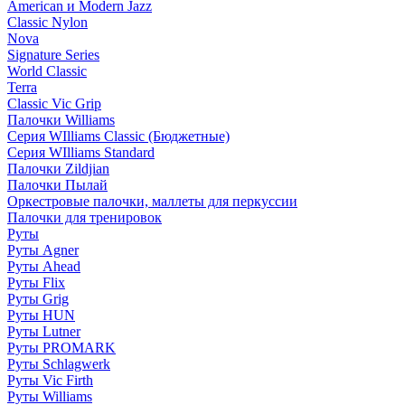
American и Modern Jazz
Classic Nylon
Nova
Signature Series
World Classic
Terra
Classic Vic Grip
Палочки Williams
Серия WIlliams Classic (Бюджетные)
Серия WIlliams Standard
Палочки Zildjian
Палочки Пылай
Оркестровые палочки, маллеты для перкуссии
Палочки для тренировок
Руты
Руты Agner
Руты Ahead
Руты Flix
Руты Grig
Руты HUN
Руты Lutner
Руты PROMARK
Руты Schlagwerk
Руты Vic Firth
Руты Williams