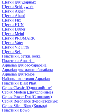
Щетки для ударных
Щетки Schlagwerk
Щетки Agner
Щетки Ahead
Щетки Flix
Щетки HUN
Щетки Lutner
Щетки Meinl
Щетки PROMARK
Щетки Vater
Щетки Vic Firth
Щетки Sela
Пластики, сетки, кожа
Пластики Aquarian
Aquarian для бас-барабана
Aquarian для малого барабана
Aquarian для томов
Наборы пластиков Aquarian
Пластики Blast Plast
Серия Classic (Однослойные)
Серия Modern (Двухслойные)
Серия Power Dot (С пятаком)
Серия Resonance (Резонаторные)
Серия Silent Ring (Кольца)
Пластики Bowo