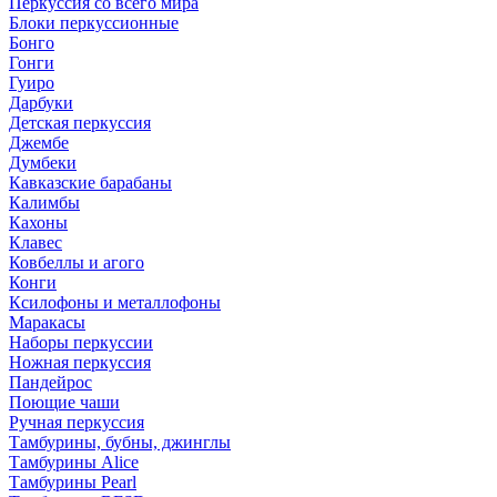
Перкуссия со всего мира
Блоки перкуссионные
Бонго
Гонги
Гуиро
Дарбуки
Детская перкуссия
Джембе
Думбеки
Кавказские барабаны
Калимбы
Кахоны
Клавес
Ковбеллы и агого
Конги
Ксилофоны и металлофоны
Маракасы
Наборы перкуссии
Ножная перкуссия
Пандейрос
Поющие чаши
Ручная перкуссия
Тамбурины, бубны, джинглы
Тамбурины Alice
Тамбурины Pearl