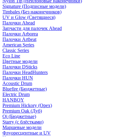
Nylon Tip (Нейлоновые наконечники)
Signature (Подписные модели)
Timbales (Без наконечников)
UV и Glow (Светящиеся)
Палочки Ahead
Запчасти для палочек Ahead
Палочки Arborea
Палочки Artbeat
American Series
Classic Series
Eco Line
Цветные модели
Палочки DSticks
Палочки HeadHunters
Палочки HUN
Acoustic Drum
Bluefire (Бюджетные)
Electric Drum
HANBOY
Premium Hickory (Орех)
Premium Oak (Дуб)
Qi (Бюджетные)
Starry (с блёстками)
Маршевые модели
Флуоресцентные и UV