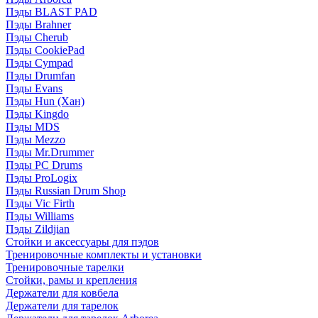
Пэды BLAST PAD
Пэды Brahner
Пэды Cherub
Пэды CookiePad
Пэды Cympad
Пэды Drumfan
Пэды Evans
Пэды Hun (Хан)
Пэды Kingdo
Пэды MDS
Пэды Mezzo
Пэды Mr.Drummer
Пэды PC Drums
Пэды ProLogix
Пэды Russian Drum Shop
Пэды Vic Firth
Пэды Williams
Пэды Zildjian
Стойки и аксессуары для пэдов
Тренировочные комплекты и установки
Тренировочные тарелки
Стойки, рамы и крепления
Держатели для ковбела
Держатели для тарелок