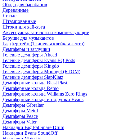
Обода для барабанов
Деревянные
Литые
Штампованные
Штоки для хай-хэта
Аксессуары, запчасти и комплектующие
Беруши для музыкантов
Гаффер тейп (Тканевая клейкая лента)
Демпферы и заглушки
Гелевые демпферы Ahead
Гелевые демпферы Evans EQ Pods
Гелевые демпферы Kingdo
Гелевые демпферы Moongel (RTOM)
Гелевые демпферы SlapKlatz
Демпферные кольца Blast Plast
Демпферные кольца Remo
Демпферные кольца Williams Zero Rings
Демпферные кольца и подушки Evans
Демпферы Gibraltar
Демпферы Meinl
Демпферы Peace
Демпферы Vater
Накладки Big Fat Snare Drum
Накладки Evans SoundOff
Накладки Majestic