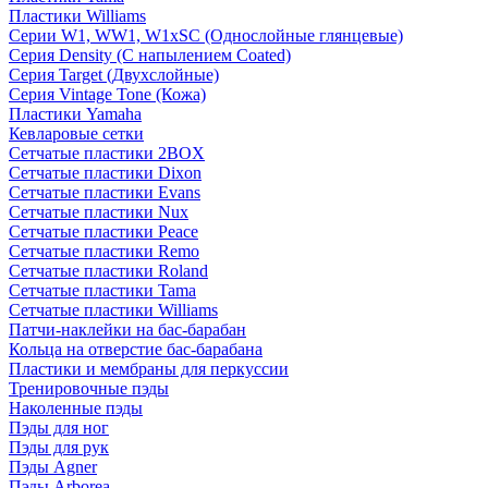
Пластики Williams
Серии W1, WW1, W1xSC (Однослойные глянцевые)
Серия Density (C напылением Coated)
Серия Target (Двухслойные)
Серия Vintage Tone (Кожа)
Пластики Yamaha
Кевларовые сетки
Сетчатые пластики 2BOX
Сетчатые пластики Dixon
Сетчатые пластики Evans
Сетчатые пластики Nux
Сетчатые пластики Peace
Сетчатые пластики Remo
Сетчатые пластики Roland
Сетчатые пластики Tama
Сетчатые пластики Williams
Патчи-наклейки на бас-барабан
Кольца на отверстие бас-барабана
Пластики и мембраны для перкуссии
Тренировочные пэды
Наколенные пэды
Пэды для ног
Пэды для рук
Пэды Agner
Пэды Arborea