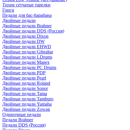
Тихие сетчатые тарелки
Гонги
Педали для бас-барабана
Двойные педали
Двойные педали Brahner
Двойные педали DDS (Россия)
Двойные педали Dixon
Двойные педали DW
Двойные педали EHWD
Двойные педали Gibraltar
Двойные педали LDrums
Двойные педали Mapex
Двойные педали PC Drums
Двойные педали PDP
Двойные педали Pearl
Двойные педали Roland
Двойные педали Sonor
Двойные педали Tama
Двойные педали Tamburo
Двойные педали Yamaha
Двойные педали Zowag
Одиночные педали
Педали Brahner
Педали DDS (Россия)