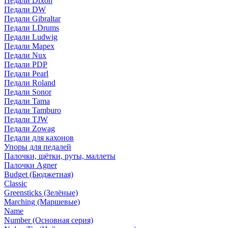
Педали Dixon
Педали DW
Педали Gibraltar
Педали LDrums
Педали Ludwig
Педали Mapex
Педали Nux
Педали PDP
Педали Pearl
Педали Roland
Педали Sonor
Педали Tama
Педали Tamburo
Педали TJW
Педали Zowag
Педали для кахонов
Упоры для педалей
Палочки, щётки, руты, маллеты
Палочки Agner
Budget (Бюджетная)
Classic
Greensticks (Зелёные)
Marching (Маршевые)
Name
Number (Основная серия)