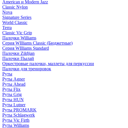
American и Modern Jazz
Classic Nylon
Nova
Signature Series
World Classic
Terra
Classic Vic Grip
Палочки Williams
Серия WIlliams Classic (Бюджетные)
Серия WIlliams Standard
Палочки Zildjian
Палочки Пылай
Оркестровые палочки, маллеты для перкуссии
Палочки для тренировок
Руты
Руты Agner
Руты Ahead
Руты Flix
Руты Grig
Руты HUN
Руты Lutner
Руты PROMARK
Руты Schlagwerk
Руты Vic Firth
Руты Williams