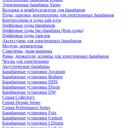
Электронные барабаны Yargo
Колонки и комбоусилители для барабанов
Пэды, тарелки, контроллеры для электронных барабанов
Контроллеры и пэды хай-хэта
Цифровые пэды барабанов
Цифровые пэды бас-барабана (Кик-пэды)
Цифровые пэды тарелок
Аксессуары для электронных барабанов
Модули, конвертеры
Сэмплеры, драм-машины
Рамы, держатели, клэмпы для электронных барабанов
Чехлы для электроники
Акустические барабаны
Барабанные установки Arcanum
Барабанные установки Brahner
Барабанные установки DDS
Барабанные установки Dixon
Барабанные установки DW
Серия Collector's
Серия Design Series
Серия Performance Series
Барабанные установки Foix
Барабанные установки Gretsch
Барабанные установки LDrums