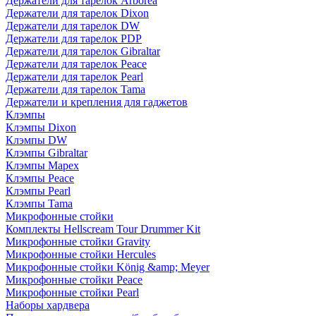
Держатели для тарелок Arborea
Держатели для тарелок Dixon
Держатели для тарелок DW
Держатели для тарелок PDP
Держатели для тарелок Gibraltar
Держатели для тарелок Peace
Держатели для тарелок Pearl
Держатели для тарелок Tama
Держатели и крепления для гаджетов
Клэмпы
Клэмпы Dixon
Клэмпы DW
Клэмпы Gibraltar
Клэмпы Mapex
Клэмпы Peace
Клэмпы Pearl
Клэмпы Tama
Микрофонные стойки
Комплекты Hellscream Tour Drummer Kit
Микрофонные стойки Gravity
Микрофонные стойки Hercules
Микрофонные стойки König &amp; Meyer
Микрофонные стойки Peace
Микрофонные стойки Pearl
Наборы хардвера