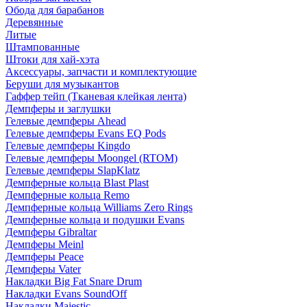
Обода для барабанов
Деревянные
Литые
Штампованные
Штоки для хай-хэта
Аксессуары, запчасти и комплектующие
Беруши для музыкантов
Гаффер тейп (Тканевая клейкая лента)
Демпферы и заглушки
Гелевые демпферы Ahead
Гелевые демпферы Evans EQ Pods
Гелевые демпферы Kingdo
Гелевые демпферы Moongel (RTOM)
Гелевые демпферы SlapKlatz
Демпферные кольца Blast Plast
Демпферные кольца Remo
Демпферные кольца Williams Zero Rings
Демпферные кольца и подушки Evans
Демпферы Gibraltar
Демпферы Meinl
Демпферы Peace
Демпферы Vater
Накладки Big Fat Snare Drum
Накладки Evans SoundOff
Накладки Majestic