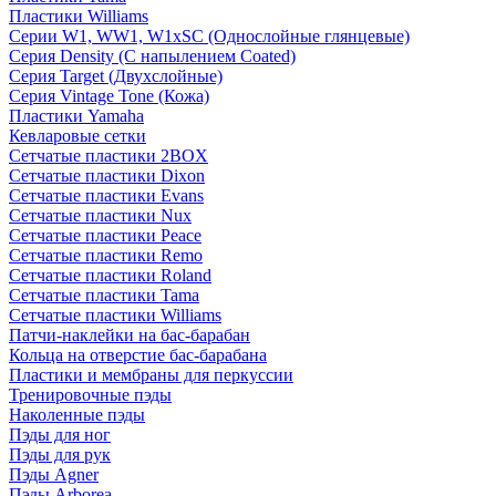
Пластики Williams
Серии W1, WW1, W1xSC (Однослойные глянцевые)
Серия Density (C напылением Coated)
Серия Target (Двухслойные)
Серия Vintage Tone (Кожа)
Пластики Yamaha
Кевларовые сетки
Сетчатые пластики 2BOX
Сетчатые пластики Dixon
Сетчатые пластики Evans
Сетчатые пластики Nux
Сетчатые пластики Peace
Сетчатые пластики Remo
Сетчатые пластики Roland
Сетчатые пластики Tama
Сетчатые пластики Williams
Патчи-наклейки на бас-барабан
Кольца на отверстие бас-барабана
Пластики и мембраны для перкуссии
Тренировочные пэды
Наколенные пэды
Пэды для ног
Пэды для рук
Пэды Agner
Пэды Arborea