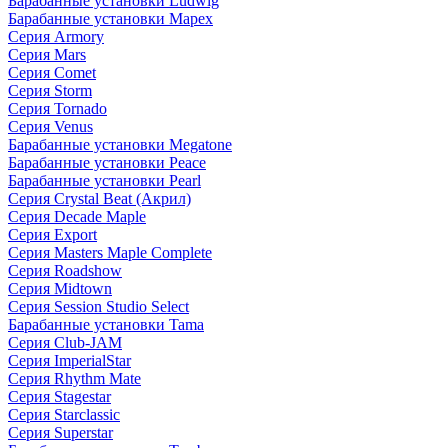
Барабанные установки Ludwig
Барабанные установки Mapex
Серия Armory
Серия Mars
Серия Comet
Серия Storm
Серия Tornado
Серия Venus
Барабанные установки Megatone
Барабанные установки Peace
Барабанные установки Pearl
Серия Crystal Beat (Акрил)
Серия Decade Maple
Серия Export
Серия Masters Maple Complete
Серия Roadshow
Серия Midtown
Серия Session Studio Select
Барабанные установки Tama
Серия Club-JAM
Серия ImperialStar
Серия Rhythm Mate
Серия Stagestar
Серия Starclassic
Серия Superstar