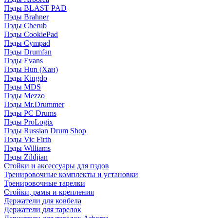
Пэды BLAST PAD
Пэды Brahner
Пэды Cherub
Пэды CookiePad
Пэды Cympad
Пэды Drumfan
Пэды Evans
Пэды Hun (Хан)
Пэды Kingdo
Пэды MDS
Пэды Mezzo
Пэды Mr.Drummer
Пэды PC Drums
Пэды ProLogix
Пэды Russian Drum Shop
Пэды Vic Firth
Пэды Williams
Пэды Zildjian
Стойки и аксессуары для пэдов
Тренировочные комплекты и установки
Тренировочные тарелки
Стойки, рамы и крепления
Держатели для ковбела
Держатели для тарелок