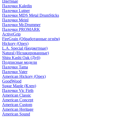
Цветные
Палочки Kaledin
Палочки Lutner
Палочки MDS Metal DrumSticks
Палочки Meinl
Палочки Mr.Drummer
Палочки PROMARK
ActiveGrip
FireGrain (Обработанные огнём)
Hickory (Орех)
L.A. Special (Бюджетные)
Natural (Нелакированные)
Shira Kashi Oak (Дуб)
Подписные модели
Палочки Tama
Палочки Vater
American Hickory (Орех)
GoodWood
Sugar Maple (Клен)
Палочки Vic Firth
American Classic
American Concept
American Custom
American Heritage
American Sound