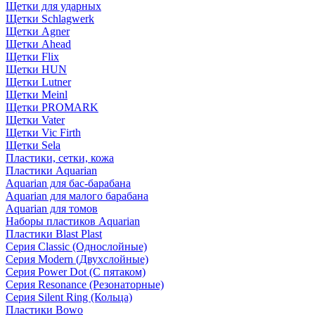
Щетки для ударных
Щетки Schlagwerk
Щетки Agner
Щетки Ahead
Щетки Flix
Щетки HUN
Щетки Lutner
Щетки Meinl
Щетки PROMARK
Щетки Vater
Щетки Vic Firth
Щетки Sela
Пластики, сетки, кожа
Пластики Aquarian
Aquarian для бас-барабана
Aquarian для малого барабана
Aquarian для томов
Наборы пластиков Aquarian
Пластики Blast Plast
Серия Classic (Однослойные)
Серия Modern (Двухслойные)
Серия Power Dot (С пятаком)
Серия Resonance (Резонаторные)
Серия Silent Ring (Кольца)
Пластики Bowo