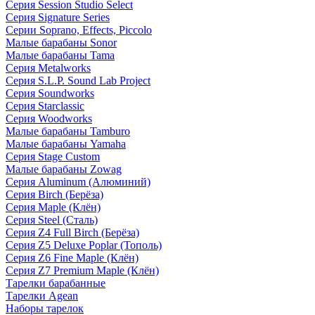
Серия Session Studio Select
Серия Signature Series
Серии Soprano, Effects, Piccolo
Малые барабаны Sonor
Малые барабаны Tama
Серия Metalworks
Серия S.L.P. Sound Lab Project
Серия Soundworks
Серия Starclassic
Серия Woodworks
Малые барабаны Tamburo
Малые барабаны Yamaha
Серия Stage Custom
Малые барабаны Zowag
Серия Aluminum (Алюминий)
Серия Birch (Берёза)
Серия Maple (Клён)
Серия Steel (Сталь)
Серия Z4 Full Birch (Берёза)
Серия Z5 Deluxe Poplar (Тополь)
Серия Z6 Fine Maple (Клён)
Серия Z7 Premium Maple (Клён)
Тарелки барабанные
Тарелки Agean
Наборы тарелок