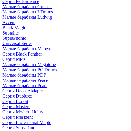
Серия Performance
Малые барабаны Gretsch
Малые барабаны LDrums
Малые барабаны Ludwig
Accent
Black Magic
Supralite
SupraPhonic
Universal Series
Малые барабаны Mapex
Серия Black Panther
Серия MPX
Малые барабаны Megatone
Малые барабаны PC Drums
Малые барабаны PDP
Малые барабаны Peace
Малые барабаны Pearl
Серия Decade Maple
Серия Duoluxe
Серия Export
Серия Masters
Серия Modern Utility
Серия President
Серия Professional Maple
Серия SensiTone