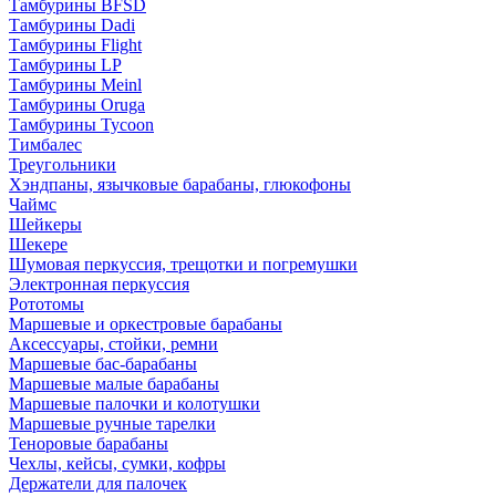
Тамбурины BFSD
Тамбурины Dadi
Тамбурины Flight
Тамбурины LP
Тамбурины Meinl
Тамбурины Oruga
Тамбурины Tycoon
Тимбалес
Треугольники
Хэндпаны, язычковые барабаны, глюкофоны
Чаймс
Шейкеры
Шекере
Шумовая перкуссия, трещотки и погремушки
Электронная перкуссия
Рототомы
Маршевые и оркестровые барабаны
Аксессуары, стойки, ремни
Маршевые бас-барабаны
Маршевые малые барабаны
Маршевые палочки и колотушки
Маршевые ручные тарелки
Теноровые барабаны
Чехлы, кейсы, сумки, кофры
Держатели для палочек