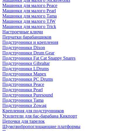
Машинки для малого Nickelworks
Машинки для малого Peace
Машинки для малого Pearl
Машинки для малого Tama
Машинки для малого TJW
Машинки для малого Trick
Настроечные ключи
Перчатки барабанщиков
Подструнники и крепления
Подструнники Dixon
Подструнники Drum Gear
Подструнники Fat Cat Snappy Snares
Подструнники Gibraltar
Подструнники LDrums
Подструнники Mapex
Подструнники PC Drums
Подструнники Peace
Подструнники Pearl
Подструнники Puresound
Подструнники Tama
Подструнники Zowag
Крепления для подструнников
Усилители для бас-барабана Кикпорт
Цепочки для тарелок
Шумо\вибропоглощающие платформы