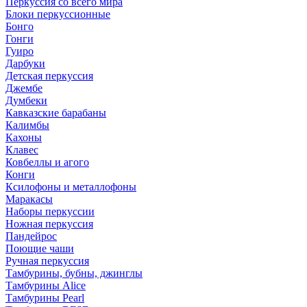
Перкуссия со всего мира
Блоки перкуссионные
Бонго
Гонги
Гуиро
Дарбуки
Детская перкуссия
Джембе
Думбеки
Кавказские барабаны
Калимбы
Кахоны
Клавес
Ковбеллы и агого
Конги
Ксилофоны и металлофоны
Маракасы
Наборы перкуссии
Ножная перкуссия
Пандейрос
Поющие чаши
Ручная перкуссия
Тамбурины, бубны, джинглы
Тамбурины Alice
Тамбурины Pearl