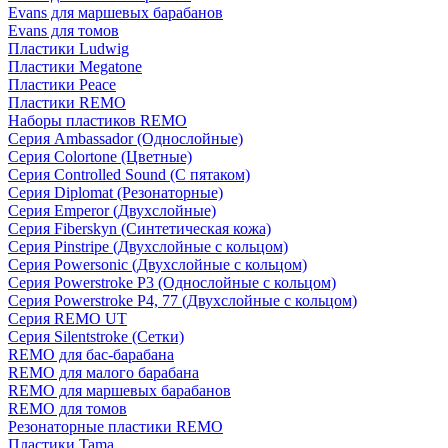
Evans для маршевых барабанов
Evans для томов
Пластики Ludwig
Пластики Megatone
Пластики Peace
Пластики REMO
Наборы пластиков REMO
Серия Ambassador (Однослойные)
Серия Colortone (Цветные)
Серия Controlled Sound (С пятаком)
Серия Diplomat (Резонаторные)
Серия Emperor (Двухслойные)
Серия Fiberskyn (Синтетическая кожа)
Серия Pinstripe (Двухслойные с кольцом)
Серия Powersonic (Двухслойные с кольцом)
Серия Powerstroke P3 (Однослойные с кольцом)
Серия Powerstroke P4, 77 (Двухслойные с кольцом)
Серия REMO UT
Серия Silentstroke (Сетки)
REMO для бас-барабана
REMO для малого барабана
REMO для маршевых барабанов
REMO для томов
Резонаторные пластики REMO
Пластики Tama