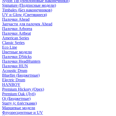
Nylon Tip (Нейлоновые наконечники)
Signature (Подписные модели)
Timbales (Без наконечников)
UV и Glow (Светящиеся)
Палочки Ahead
Запчасти для палочек Ahead
Палочки Arborea
Палочки Artbeat
American Series
Classic Series
Eco Line
Цветные модели
Палочки DSticks
Палочки HeadHunters
Палочки HUN
Acoustic Drum
Bluefire (Бюджетные)
Electric Drum
HANBOY
Premium Hickory (Орех)
Premium Oak (Дуб)
Qi (Бюджетные)
Starry (с блёстками)
Маршевые модели
Флуоресцентные и UV