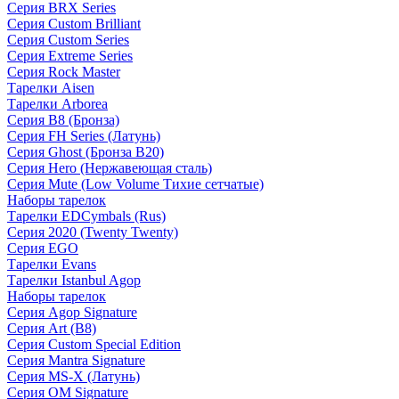
Серия BRX Series
Серия Custom Brilliant
Серия Custom Series
Серия Extreme Series
Серия Rock Master
Тарелки Aisen
Тарелки Arborea
Серия B8 (Бронза)
Серия FH Series (Латунь)
Серия Ghost (Бронза B20)
Серия Hero (Нержавеющая сталь)
Серия Mute (Low Volume Тихие сетчатые)
Наборы тарелок
Тарелки EDCymbals (Rus)
Серия 2020 (Twenty Twenty)
Серия EGO
Тарелки Evans
Тарелки Istanbul Agop
Наборы тарелок
Серия Agop Signature
Серия Art (B8)
Серия Custom Special Edition
Серия Mantra Signature
Серия MS-X (Латунь)
Серия OM Signature