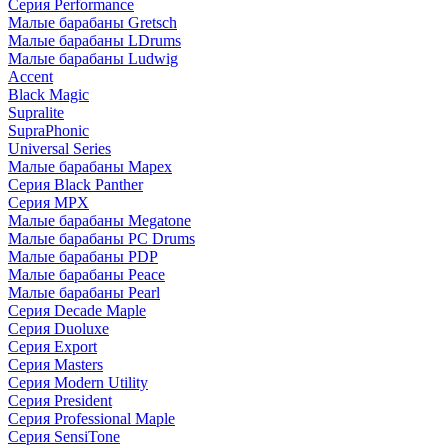
Серия Performance
Малые барабаны Gretsch
Малые барабаны LDrums
Малые барабаны Ludwig
Accent
Black Magic
Supralite
SupraPhonic
Universal Series
Малые барабаны Mapex
Серия Black Panther
Серия MPX
Малые барабаны Megatone
Малые барабаны PC Drums
Малые барабаны PDP
Малые барабаны Peace
Малые барабаны Pearl
Серия Decade Maple
Серия Duoluxe
Серия Export
Серия Masters
Серия Modern Utility
Серия President
Серия Professional Maple
Серия SensiTone