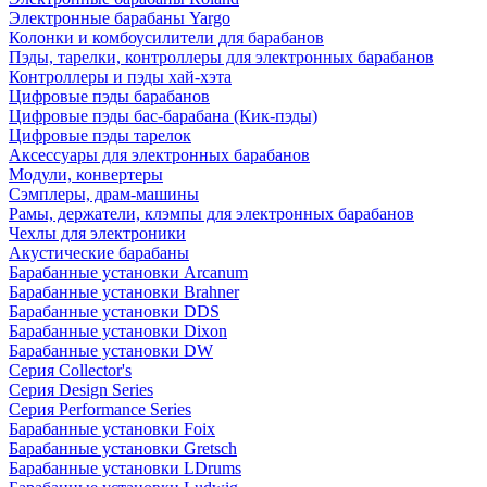
Электронные барабаны Yargo
Колонки и комбоусилители для барабанов
Пэды, тарелки, контроллеры для электронных барабанов
Контроллеры и пэды хай-хэта
Цифровые пэды барабанов
Цифровые пэды бас-барабана (Кик-пэды)
Цифровые пэды тарелок
Аксессуары для электронных барабанов
Модули, конвертеры
Сэмплеры, драм-машины
Рамы, держатели, клэмпы для электронных барабанов
Чехлы для электроники
Акустические барабаны
Барабанные установки Arcanum
Барабанные установки Brahner
Барабанные установки DDS
Барабанные установки Dixon
Барабанные установки DW
Серия Collector's
Серия Design Series
Серия Performance Series
Барабанные установки Foix
Барабанные установки Gretsch
Барабанные установки LDrums