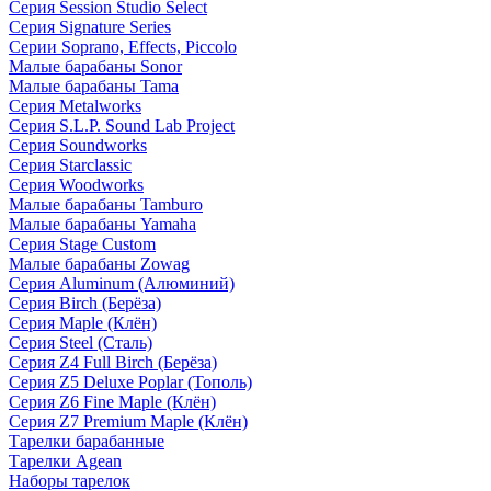
Серия Session Studio Select
Серия Signature Series
Серии Soprano, Effects, Piccolo
Малые барабаны Sonor
Малые барабаны Tama
Серия Metalworks
Серия S.L.P. Sound Lab Project
Серия Soundworks
Серия Starclassic
Серия Woodworks
Малые барабаны Tamburo
Малые барабаны Yamaha
Серия Stage Custom
Малые барабаны Zowag
Серия Aluminum (Алюминий)
Серия Birch (Берёза)
Серия Maple (Клён)
Серия Steel (Сталь)
Серия Z4 Full Birch (Берёза)
Серия Z5 Deluxe Poplar (Тополь)
Серия Z6 Fine Maple (Клён)
Серия Z7 Premium Maple (Клён)
Тарелки барабанные
Тарелки Agean
Наборы тарелок