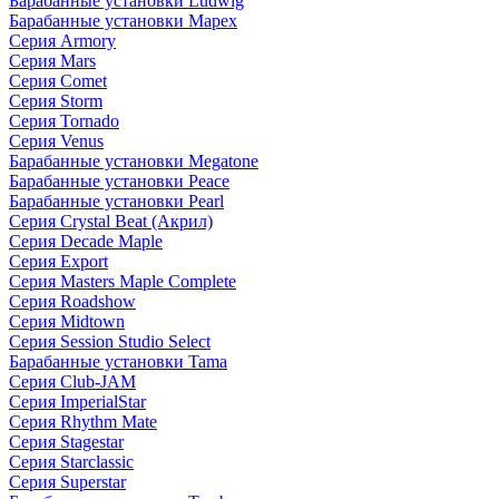
Барабанные установки Ludwig
Барабанные установки Mapex
Серия Armory
Серия Mars
Серия Comet
Серия Storm
Серия Tornado
Серия Venus
Барабанные установки Megatone
Барабанные установки Peace
Барабанные установки Pearl
Серия Crystal Beat (Акрил)
Серия Decade Maple
Серия Export
Серия Masters Maple Complete
Серия Roadshow
Серия Midtown
Серия Session Studio Select
Барабанные установки Tama
Серия Club-JAM
Серия ImperialStar
Серия Rhythm Mate
Серия Stagestar
Серия Starclassic
Серия Superstar