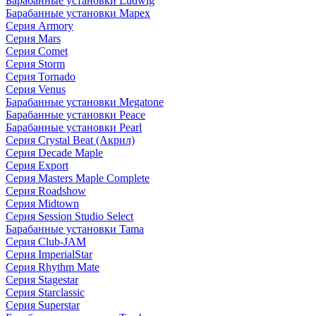
Барабанные установки Ludwig
Барабанные установки Mapex
Серия Armory
Серия Mars
Серия Comet
Серия Storm
Серия Tornado
Серия Venus
Барабанные установки Megatone
Барабанные установки Peace
Барабанные установки Pearl
Серия Crystal Beat (Акрил)
Серия Decade Maple
Серия Export
Серия Masters Maple Complete
Серия Roadshow
Серия Midtown
Серия Session Studio Select
Барабанные установки Tama
Серия Club-JAM
Серия ImperialStar
Серия Rhythm Mate
Серия Stagestar
Серия Starclassic
Серия Superstar