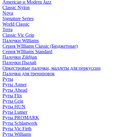
American и Modern Jazz
Classic Nylon
Nova
Signature Series
World Classic
Terra
Classic Vic Grip
Палочки Williams
Серия WIlliams Classic (Бюджетные)
Серия WIlliams Standard
Палочки Zildjian
Палочки Пылай
Оркестровые палочки, маллеты для перкуссии
Палочки для тренировок
Руты
Руты Agner
Руты Ahead
Руты Flix
Руты Grig
Руты HUN
Руты Lutner
Руты PROMARK
Руты Schlagwerk
Руты Vic Firth
Руты Williams