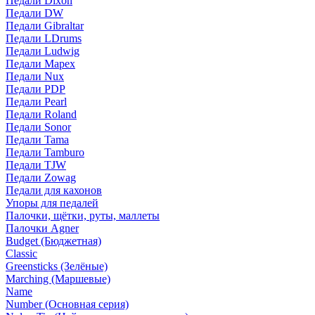
Педали Dixon
Педали DW
Педали Gibraltar
Педали LDrums
Педали Ludwig
Педали Mapex
Педали Nux
Педали PDP
Педали Pearl
Педали Roland
Педали Sonor
Педали Tama
Педали Tamburo
Педали TJW
Педали Zowag
Педали для кахонов
Упоры для педалей
Палочки, щётки, руты, маллеты
Палочки Agner
Budget (Бюджетная)
Classic
Greensticks (Зелёные)
Marching (Маршевые)
Name
Number (Основная серия)