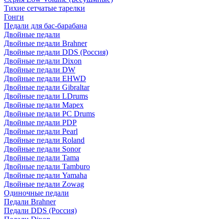
Тихие сетчатые тарелки
Гонги
Педали для бас-барабана
Двойные педали
Двойные педали Brahner
Двойные педали DDS (Россия)
Двойные педали Dixon
Двойные педали DW
Двойные педали EHWD
Двойные педали Gibraltar
Двойные педали LDrums
Двойные педали Mapex
Двойные педали PC Drums
Двойные педали PDP
Двойные педали Pearl
Двойные педали Roland
Двойные педали Sonor
Двойные педали Tama
Двойные педали Tamburo
Двойные педали Yamaha
Двойные педали Zowag
Одиночные педали
Педали Brahner
Педали DDS (Россия)