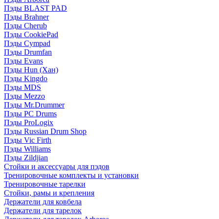
Пэды BLAST PAD
Пэды Brahner
Пэды Cherub
Пэды CookiePad
Пэды Cympad
Пэды Drumfan
Пэды Evans
Пэды Hun (Хан)
Пэды Kingdo
Пэды MDS
Пэды Mezzo
Пэды Mr.Drummer
Пэды PC Drums
Пэды ProLogix
Пэды Russian Drum Shop
Пэды Vic Firth
Пэды Williams
Пэды Zildjian
Стойки и аксессуары для пэдов
Тренировочные комплекты и установки
Тренировочные тарелки
Стойки, рамы и крепления
Держатели для ковбела
Держатели для тарелок