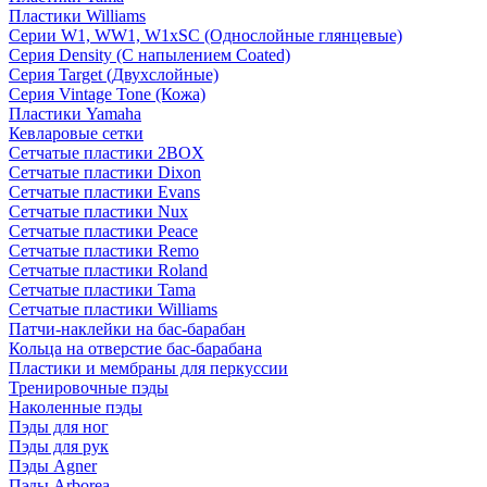
Пластики Williams
Серии W1, WW1, W1xSC (Однослойные глянцевые)
Серия Density (C напылением Coated)
Серия Target (Двухслойные)
Серия Vintage Tone (Кожа)
Пластики Yamaha
Кевларовые сетки
Сетчатые пластики 2BOX
Сетчатые пластики Dixon
Сетчатые пластики Evans
Сетчатые пластики Nux
Сетчатые пластики Peace
Сетчатые пластики Remo
Сетчатые пластики Roland
Сетчатые пластики Tama
Сетчатые пластики Williams
Патчи-наклейки на бас-барабан
Кольца на отверстие бас-барабана
Пластики и мембраны для перкуссии
Тренировочные пэды
Наколенные пэды
Пэды для ног
Пэды для рук
Пэды Agner
Пэды Arborea