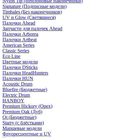
Nylon Tip (Нейлоновые наконечники)
Signature (Подписные модели)
Timbales (Без наконечников)
UV и Glow (Светящиеся)
Палочки Ahead
Запчасти для палочек Ahead
Палочки Arborea
Палочки Artbeat
American Series
Classic Series
Eco Line
Цветные модели
Палочки DSticks
Палочки HeadHunters
Палочки HUN
Acoustic Drum
Bluefire (Бюджетные)
Electric Drum
HANBOY
Premium Hickory (Орех)
Premium Oak (Дуб)
Qi (Бюджетные)
Starry (с блёстками)
Маршевые модели
Флуоресцентные и UV