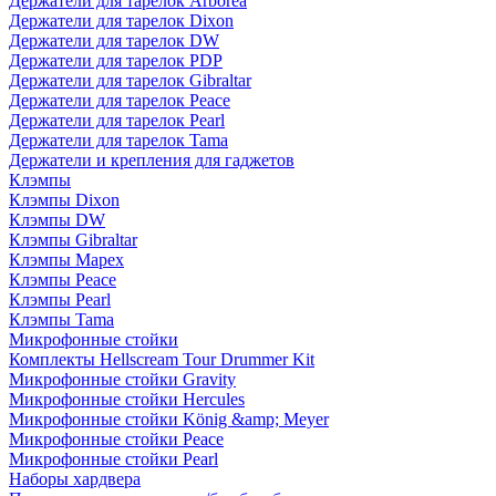
Держатели для тарелок Arborea
Держатели для тарелок Dixon
Держатели для тарелок DW
Держатели для тарелок PDP
Держатели для тарелок Gibraltar
Держатели для тарелок Peace
Держатели для тарелок Pearl
Держатели для тарелок Tama
Держатели и крепления для гаджетов
Клэмпы
Клэмпы Dixon
Клэмпы DW
Клэмпы Gibraltar
Клэмпы Mapex
Клэмпы Peace
Клэмпы Pearl
Клэмпы Tama
Микрофонные стойки
Комплекты Hellscream Tour Drummer Kit
Микрофонные стойки Gravity
Микрофонные стойки Hercules
Микрофонные стойки König &amp; Meyer
Микрофонные стойки Peace
Микрофонные стойки Pearl
Наборы хардвера