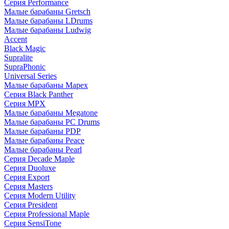
Серия Performance
Малые барабаны Gretsch
Малые барабаны LDrums
Малые барабаны Ludwig
Accent
Black Magic
Supralite
SupraPhonic
Universal Series
Малые барабаны Mapex
Серия Black Panther
Серия MPX
Малые барабаны Megatone
Малые барабаны PC Drums
Малые барабаны PDP
Малые барабаны Peace
Малые барабаны Pearl
Серия Decade Maple
Серия Duoluxe
Серия Export
Серия Masters
Серия Modern Utility
Серия President
Серия Professional Maple
Серия SensiTone