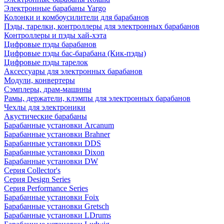
Электронные барабаны Yargo
Колонки и комбоусилители для барабанов
Пэды, тарелки, контроллеры для электронных барабанов
Контроллеры и пэды хай-хэта
Цифровые пэды барабанов
Цифровые пэды бас-барабана (Кик-пэды)
Цифровые пэды тарелок
Аксессуары для электронных барабанов
Модули, конвертеры
Сэмплеры, драм-машины
Рамы, держатели, клэмпы для электронных барабанов
Чехлы для электроники
Акустические барабаны
Барабанные установки Arcanum
Барабанные установки Brahner
Барабанные установки DDS
Барабанные установки Dixon
Барабанные установки DW
Серия Collector's
Серия Design Series
Серия Performance Series
Барабанные установки Foix
Барабанные установки Gretsch
Барабанные установки LDrums