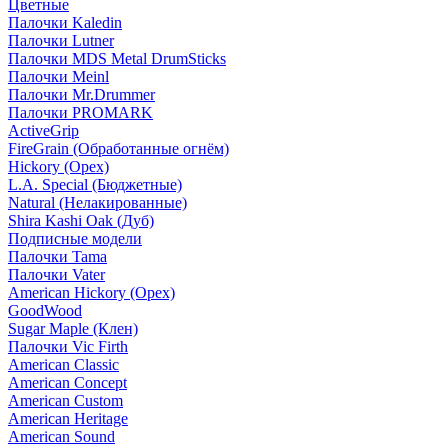
Цветные
Палочки Kaledin
Палочки Lutner
Палочки MDS Metal DrumSticks
Палочки Meinl
Палочки Mr.Drummer
Палочки PROMARK
ActiveGrip
FireGrain (Обработанные огнём)
Hickory (Орех)
L.A. Special (Бюджетные)
Natural (Нелакированные)
Shira Kashi Oak (Дуб)
Подписные модели
Палочки Tama
Палочки Vater
American Hickory (Орех)
GoodWood
Sugar Maple (Клен)
Палочки Vic Firth
American Classic
American Concept
American Custom
American Heritage
American Sound