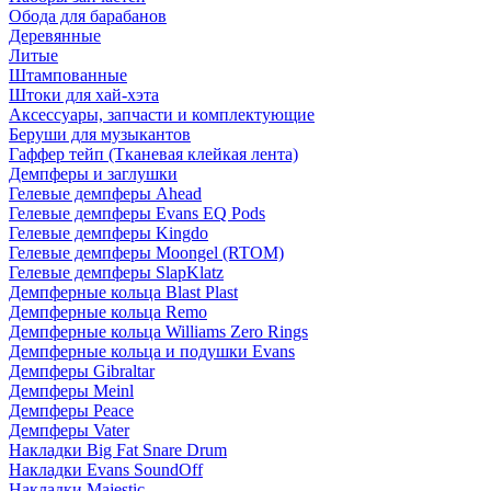
Обода для барабанов
Деревянные
Литые
Штампованные
Штоки для хай-хэта
Аксессуары, запчасти и комплектующие
Беруши для музыкантов
Гаффер тейп (Тканевая клейкая лента)
Демпферы и заглушки
Гелевые демпферы Ahead
Гелевые демпферы Evans EQ Pods
Гелевые демпферы Kingdo
Гелевые демпферы Moongel (RTOM)
Гелевые демпферы SlapKlatz
Демпферные кольца Blast Plast
Демпферные кольца Remo
Демпферные кольца Williams Zero Rings
Демпферные кольца и подушки Evans
Демпферы Gibraltar
Демпферы Meinl
Демпферы Peace
Демпферы Vater
Накладки Big Fat Snare Drum
Накладки Evans SoundOff
Накладки Majestic