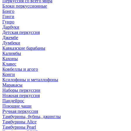
Перкуссия со всего мира
Блоки перкуссионные
Бонго
Гонги
Гуиро
Дарбуки
Детская перкуссия
Джембе
Думбеки
Кавказские барабаны
Калимбы
Кахоны
Клавес
Ковбеллы и агого
Конги
Ксилофоны и металлофоны
Маракасы
Наборы перкуссии
Ножная перкуссия
Пандейрос
Поющие чаши
Ручная перкуссия
Тамбурины, бубны, джинглы
Тамбурины Alice
Тамбурины Pearl