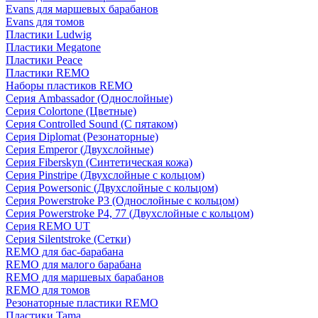
Evans для маршевых барабанов
Evans для томов
Пластики Ludwig
Пластики Megatone
Пластики Peace
Пластики REMO
Наборы пластиков REMO
Серия Ambassador (Однослойные)
Серия Colortone (Цветные)
Серия Controlled Sound (С пятаком)
Серия Diplomat (Резонаторные)
Серия Emperor (Двухслойные)
Серия Fiberskyn (Синтетическая кожа)
Серия Pinstripe (Двухслойные с кольцом)
Серия Powersonic (Двухслойные с кольцом)
Серия Powerstroke P3 (Однослойные с кольцом)
Серия Powerstroke P4, 77 (Двухслойные с кольцом)
Серия REMO UT
Серия Silentstroke (Сетки)
REMO для бас-барабана
REMO для малого барабана
REMO для маршевых барабанов
REMO для томов
Резонаторные пластики REMO
Пластики Tama