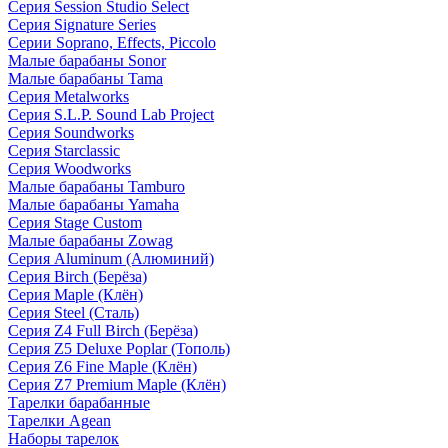
Серия Session Studio Select
Серия Signature Series
Серии Soprano, Effects, Piccolo
Малые барабаны Sonor
Малые барабаны Tama
Серия Metalworks
Серия S.L.P. Sound Lab Project
Серия Soundworks
Серия Starclassic
Серия Woodworks
Малые барабаны Tamburo
Малые барабаны Yamaha
Серия Stage Custom
Малые барабаны Zowag
Серия Aluminum (Алюминий)
Серия Birch (Берёза)
Серия Maple (Клён)
Серия Steel (Сталь)
Серия Z4 Full Birch (Берёза)
Серия Z5 Deluxe Poplar (Тополь)
Серия Z6 Fine Maple (Клён)
Серия Z7 Premium Maple (Клён)
Тарелки барабанные
Тарелки Agean
Наборы тарелок