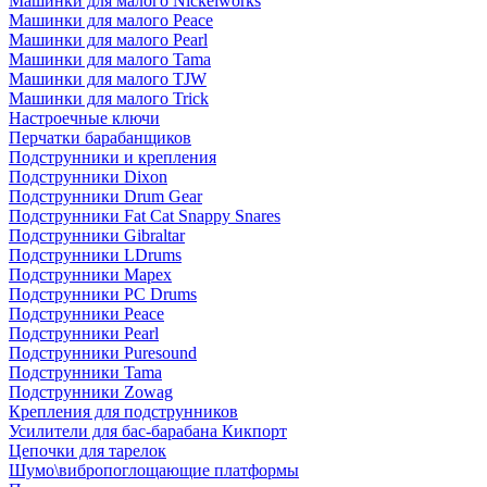
Машинки для малого Nickelworks
Машинки для малого Peace
Машинки для малого Pearl
Машинки для малого Tama
Машинки для малого TJW
Машинки для малого Trick
Настроечные ключи
Перчатки барабанщиков
Подструнники и крепления
Подструнники Dixon
Подструнники Drum Gear
Подструнники Fat Cat Snappy Snares
Подструнники Gibraltar
Подструнники LDrums
Подструнники Mapex
Подструнники PC Drums
Подструнники Peace
Подструнники Pearl
Подструнники Puresound
Подструнники Tama
Подструнники Zowag
Крепления для подструнников
Усилители для бас-барабана Кикпорт
Цепочки для тарелок
Шумо\вибропоглощающие платформы