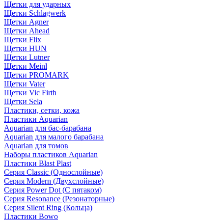
Щетки для ударных
Щетки Schlagwerk
Щетки Agner
Щетки Ahead
Щетки Flix
Щетки HUN
Щетки Lutner
Щетки Meinl
Щетки PROMARK
Щетки Vater
Щетки Vic Firth
Щетки Sela
Пластики, сетки, кожа
Пластики Aquarian
Aquarian для бас-барабана
Aquarian для малого барабана
Aquarian для томов
Наборы пластиков Aquarian
Пластики Blast Plast
Серия Classic (Однослойные)
Серия Modern (Двухслойные)
Серия Power Dot (С пятаком)
Серия Resonance (Резонаторные)
Серия Silent Ring (Кольца)
Пластики Bowo