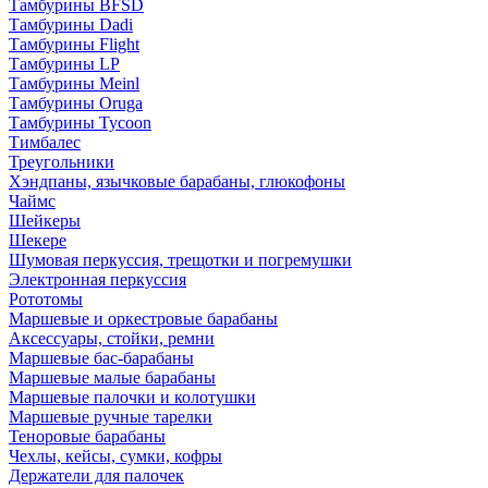
Тамбурины BFSD
Тамбурины Dadi
Тамбурины Flight
Тамбурины LP
Тамбурины Meinl
Тамбурины Oruga
Тамбурины Tycoon
Тимбалес
Треугольники
Хэндпаны, язычковые барабаны, глюкофоны
Чаймс
Шейкеры
Шекере
Шумовая перкуссия, трещотки и погремушки
Электронная перкуссия
Рототомы
Маршевые и оркестровые барабаны
Аксессуары, стойки, ремни
Маршевые бас-барабаны
Маршевые малые барабаны
Маршевые палочки и колотушки
Маршевые ручные тарелки
Теноровые барабаны
Чехлы, кейсы, сумки, кофры
Держатели для палочек