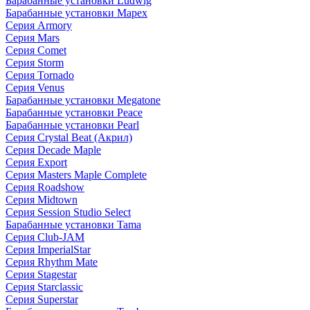
Барабанные установки Ludwig
Барабанные установки Mapex
Серия Armory
Серия Mars
Серия Comet
Серия Storm
Серия Tornado
Серия Venus
Барабанные установки Megatone
Барабанные установки Peace
Барабанные установки Pearl
Серия Crystal Beat (Акрил)
Серия Decade Maple
Серия Export
Серия Masters Maple Complete
Серия Roadshow
Серия Midtown
Серия Session Studio Select
Барабанные установки Tama
Серия Club-JAM
Серия ImperialStar
Серия Rhythm Mate
Серия Stagestar
Серия Starclassic
Серия Superstar