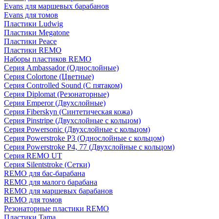
Evans для маршевых барабанов
Evans для томов
Пластики Ludwig
Пластики Megatone
Пластики Peace
Пластики REMO
Наборы пластиков REMO
Серия Ambassador (Однослойные)
Серия Colortone (Цветные)
Серия Controlled Sound (С пятаком)
Серия Diplomat (Резонаторные)
Серия Emperor (Двухслойные)
Серия Fiberskyn (Синтетическая кожа)
Серия Pinstripe (Двухслойные с кольцом)
Серия Powersonic (Двухслойные с кольцом)
Серия Powerstroke P3 (Однослойные с кольцом)
Серия Powerstroke P4, 77 (Двухслойные с кольцом)
Серия REMO UT
Серия Silentstroke (Сетки)
REMO для бас-барабана
REMO для малого барабана
REMO для маршевых барабанов
REMO для томов
Резонаторные пластики REMO
Пластики Tama