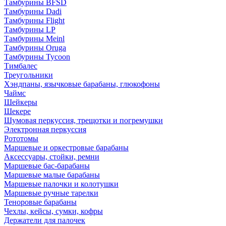
Тамбурины BFSD
Тамбурины Dadi
Тамбурины Flight
Тамбурины LP
Тамбурины Meinl
Тамбурины Oruga
Тамбурины Tycoon
Тимбалес
Треугольники
Хэндпаны, язычковые барабаны, глюкофоны
Чаймс
Шейкеры
Шекере
Шумовая перкуссия, трещотки и погремушки
Электронная перкуссия
Рототомы
Маршевые и оркестровые барабаны
Аксессуары, стойки, ремни
Маршевые бас-барабаны
Маршевые малые барабаны
Маршевые палочки и колотушки
Маршевые ручные тарелки
Теноровые барабаны
Чехлы, кейсы, сумки, кофры
Держатели для палочек