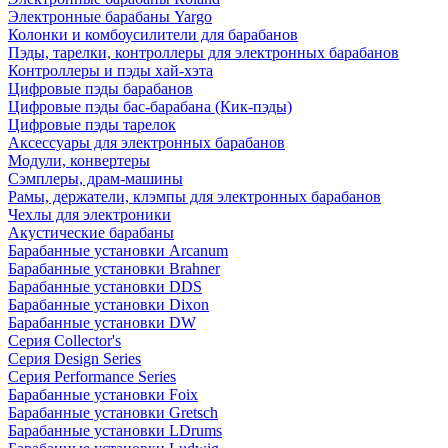
Электронные барабаны Yargo
Колонки и комбоусилители для барабанов
Пэды, тарелки, контроллеры для электронных барабанов
Контроллеры и пэды хай-хэта
Цифровые пэды барабанов
Цифровые пэды бас-барабана (Кик-пэды)
Цифровые пэды тарелок
Аксессуары для электронных барабанов
Модули, конвертеры
Сэмплеры, драм-машины
Рамы, держатели, клэмпы для электронных барабанов
Чехлы для электроники
Акустические барабаны
Барабанные установки Arcanum
Барабанные установки Brahner
Барабанные установки DDS
Барабанные установки Dixon
Барабанные установки DW
Серия Collector's
Серия Design Series
Серия Performance Series
Барабанные установки Foix
Барабанные установки Gretsch
Барабанные установки LDrums