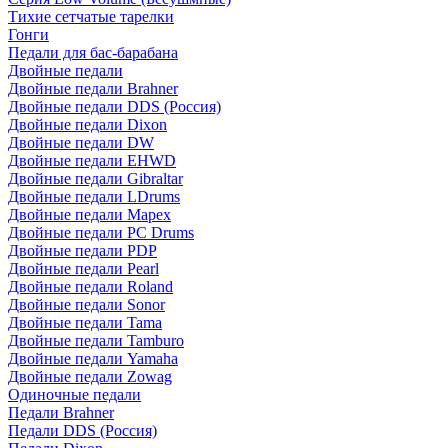
Тихие сетчатые тарелки
Гонги
Педали для бас-барабана
Двойные педали
Двойные педали Brahner
Двойные педали DDS (Россия)
Двойные педали Dixon
Двойные педали DW
Двойные педали EHWD
Двойные педали Gibraltar
Двойные педали LDrums
Двойные педали Mapex
Двойные педали PC Drums
Двойные педали PDP
Двойные педали Pearl
Двойные педали Roland
Двойные педали Sonor
Двойные педали Tama
Двойные педали Tamburo
Двойные педали Yamaha
Двойные педали Zowag
Одиночные педали
Педали Brahner
Педали DDS (Россия)