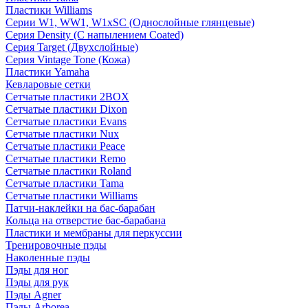
Пластики Williams
Серии W1, WW1, W1xSC (Однослойные глянцевые)
Серия Density (C напылением Coated)
Серия Target (Двухслойные)
Серия Vintage Tone (Кожа)
Пластики Yamaha
Кевларовые сетки
Сетчатые пластики 2BOX
Сетчатые пластики Dixon
Сетчатые пластики Evans
Сетчатые пластики Nux
Сетчатые пластики Peace
Сетчатые пластики Remo
Сетчатые пластики Roland
Сетчатые пластики Tama
Сетчатые пластики Williams
Патчи-наклейки на бас-барабан
Кольца на отверстие бас-барабана
Пластики и мембраны для перкуссии
Тренировочные пэды
Наколенные пэды
Пэды для ног
Пэды для рук
Пэды Agner
Пэды Arborea