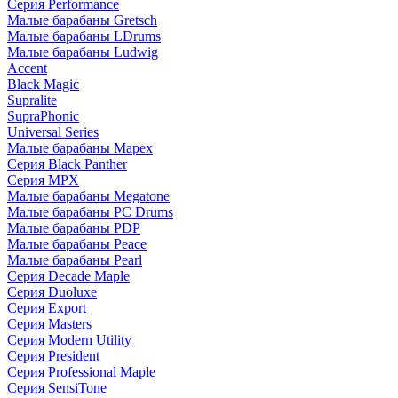
Серия Performance
Малые барабаны Gretsch
Малые барабаны LDrums
Малые барабаны Ludwig
Accent
Black Magic
Supralite
SupraPhonic
Universal Series
Малые барабаны Mapex
Серия Black Panther
Серия MPX
Малые барабаны Megatone
Малые барабаны PC Drums
Малые барабаны PDP
Малые барабаны Peace
Малые барабаны Pearl
Серия Decade Maple
Серия Duoluxe
Серия Export
Серия Masters
Серия Modern Utility
Серия President
Серия Professional Maple
Серия SensiTone