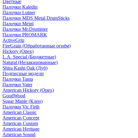
Цветные
Палочки Kaledin
Палочки Lutner
Палочки MDS Metal DrumSticks
Палочки Meinl
Палочки Mr.Drummer
Палочки PROMARK
ActiveGrip
FireGrain (Обработанные огнём)
Hickory (Орех)
L.A. Special (Бюджетные)
Natural (Нелакированные)
Shira Kashi Oak (Дуб)
Подписные модели
Палочки Tama
Палочки Vater
American Hickory (Орех)
GoodWood
Sugar Maple (Клен)
Палочки Vic Firth
American Classic
American Concept
American Custom
American Heritage
American Sound