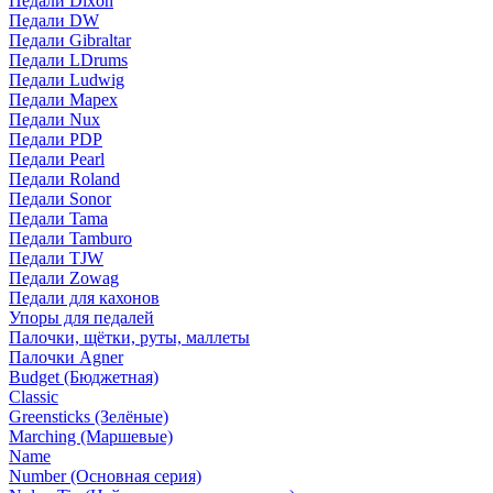
Педали Dixon
Педали DW
Педали Gibraltar
Педали LDrums
Педали Ludwig
Педали Mapex
Педали Nux
Педали PDP
Педали Pearl
Педали Roland
Педали Sonor
Педали Tama
Педали Tamburo
Педали TJW
Педали Zowag
Педали для кахонов
Упоры для педалей
Палочки, щётки, руты, маллеты
Палочки Agner
Budget (Бюджетная)
Classic
Greensticks (Зелёные)
Marching (Маршевые)
Name
Number (Основная серия)