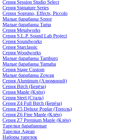
Серия Session Studio Select
Серия Signature Series
Серии Soprano, Effects, Piccolo
Малые барабаны Sonor
Малые барабаны Tama
Серия Metalworks
Серия S.L.P. Sound Lab Project
Серия Soundworks
Серия Starclassic
Серия Woodworks
Малые барабаны Tamburo
Малые барабаны Yamaha
Серия Stage Custom
Малые барабаны Zowag
Серия Aluminum (Алюминий)
Серия Birch (Берёза)
Серия Maple (Клён)
Серия Steel (Сталь)
Серия Z4 Full Birch (Берёза)
Серия Z5 Deluxe Poplar (Тополь)
Серия Z6 Fine Maple (Клён)
Серия Z7 Premium Maple (Клён)
Тарелки барабанные
Тарелки Agean
Наборы тарелок