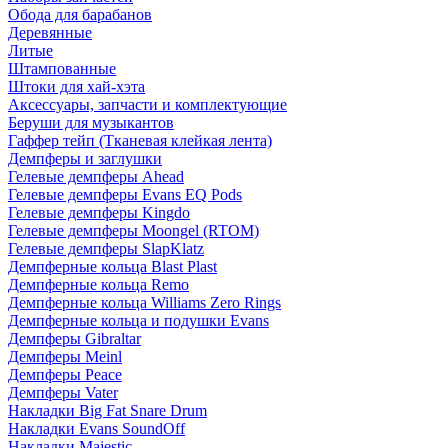
Обода для барабанов
Деревянные
Литые
Штампованные
Штоки для хай-хэта
Аксессуары, запчасти и комплектующие
Беруши для музыкантов
Гаффер тейп (Тканевая клейкая лента)
Демпферы и заглушки
Гелевые демпферы Ahead
Гелевые демпферы Evans EQ Pods
Гелевые демпферы Kingdo
Гелевые демпферы Moongel (RTOM)
Гелевые демпферы SlapKlatz
Демпферные кольца Blast Plast
Демпферные кольца Remo
Демпферные кольца Williams Zero Rings
Демпферные кольца и подушки Evans
Демпферы Gibraltar
Демпферы Meinl
Демпферы Peace
Демпферы Vater
Накладки Big Fat Snare Drum
Накладки Evans SoundOff
Накладки Majestic