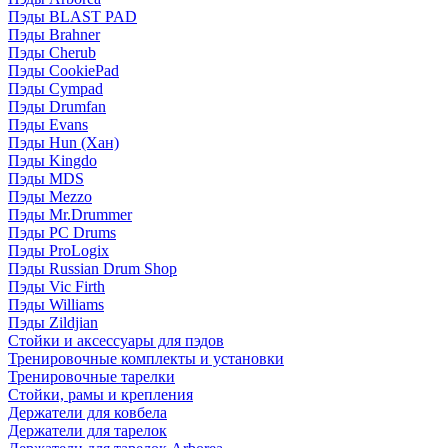
Пэды BLAST PAD
Пэды Brahner
Пэды Cherub
Пэды CookiePad
Пэды Cympad
Пэды Drumfan
Пэды Evans
Пэды Hun (Хан)
Пэды Kingdo
Пэды MDS
Пэды Mezzo
Пэды Mr.Drummer
Пэды PC Drums
Пэды ProLogix
Пэды Russian Drum Shop
Пэды Vic Firth
Пэды Williams
Пэды Zildjian
Стойки и аксессуары для пэдов
Тренировочные комплекты и установки
Тренировочные тарелки
Стойки, рамы и крепления
Держатели для ковбела
Держатели для тарелок