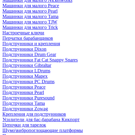
Машинки для малого Nickelworks
Машинки для малого Peace
Машинки для малого Pearl
Машинки для малого Tama
Машинки для малого TJW
Машинки для малого Trick
Настроечные ключи
Перчатки барабанщиков
Подструнники и крепления
Подструнники Dixon
Подструнники Drum Gear
Подструнники Fat Cat Snappy Snares
Подструнники Gibraltar
Подструнники LDrums
Подструнники Mapex
Подструнники PC Drums
Подструнники Peace
Подструнники Pearl
Подструнники Puresound
Подструнники Tama
Подструнники Zowag
Крепления для подструнников
Усилители для бас-барабана Кикпорт
Цепочки для тарелок
Шумо\вибропоглощающие платформы