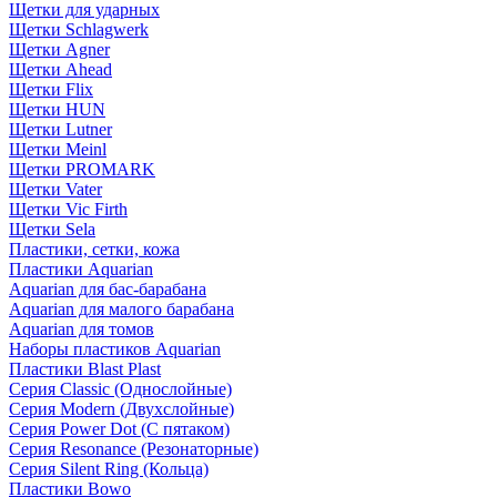
Щетки для ударных
Щетки Schlagwerk
Щетки Agner
Щетки Ahead
Щетки Flix
Щетки HUN
Щетки Lutner
Щетки Meinl
Щетки PROMARK
Щетки Vater
Щетки Vic Firth
Щетки Sela
Пластики, сетки, кожа
Пластики Aquarian
Aquarian для бас-барабана
Aquarian для малого барабана
Aquarian для томов
Наборы пластиков Aquarian
Пластики Blast Plast
Серия Classic (Однослойные)
Серия Modern (Двухслойные)
Серия Power Dot (С пятаком)
Серия Resonance (Резонаторные)
Серия Silent Ring (Кольца)
Пластики Bowo