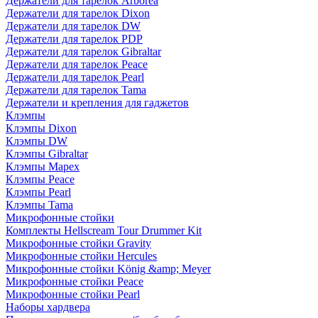
Держатели для тарелок Arborea
Держатели для тарелок Dixon
Держатели для тарелок DW
Держатели для тарелок PDP
Держатели для тарелок Gibraltar
Держатели для тарелок Peace
Держатели для тарелок Pearl
Держатели для тарелок Tama
Держатели и крепления для гаджетов
Клэмпы
Клэмпы Dixon
Клэмпы DW
Клэмпы Gibraltar
Клэмпы Mapex
Клэмпы Peace
Клэмпы Pearl
Клэмпы Tama
Микрофонные стойки
Комплекты Hellscream Tour Drummer Kit
Микрофонные стойки Gravity
Микрофонные стойки Hercules
Микрофонные стойки König &amp; Meyer
Микрофонные стойки Peace
Микрофонные стойки Pearl
Наборы хардвера