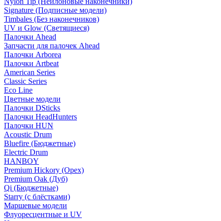
Nylon Tip (Нейлоновые наконечники)
Signature (Подписные модели)
Timbales (Без наконечников)
UV и Glow (Светящиеся)
Палочки Ahead
Запчасти для палочек Ahead
Палочки Arborea
Палочки Artbeat
American Series
Classic Series
Eco Line
Цветные модели
Палочки DSticks
Палочки HeadHunters
Палочки HUN
Acoustic Drum
Bluefire (Бюджетные)
Electric Drum
HANBOY
Premium Hickory (Орех)
Premium Oak (Дуб)
Qi (Бюджетные)
Starry (с блёстками)
Маршевые модели
Флуоресцентные и UV