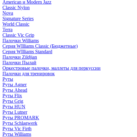
American и Modern Jazz
Classic Nylon
Nova
Signature Series
World Classic
Terra
Classic Vic Grip
Палочки Williams
Серия WIlliams Classic (Бюджетные)
Серия WIlliams Standard
Палочки Zildjian
Палочки Пылай
Оркестровые палочки, маллеты для перкуссии
Палочки для тренировок
Руты
Руты Agner
Руты Ahead
Руты Flix
Руты Grig
Руты HUN
Руты Lutner
Руты PROMARK
Руты Schlagwerk
Руты Vic Firth
Руты Williams