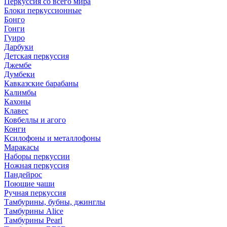
Перкуссия со всего мира
Блоки перкуссионные
Бонго
Гонги
Гуиро
Дарбуки
Детская перкуссия
Джембе
Думбеки
Кавказские барабаны
Калимбы
Кахоны
Клавес
Ковбеллы и агого
Конги
Ксилофоны и металлофоны
Маракасы
Наборы перкуссии
Ножная перкуссия
Пандейрос
Поющие чаши
Ручная перкуссия
Тамбурины, бубны, джинглы
Тамбурины Alice
Тамбурины Pearl