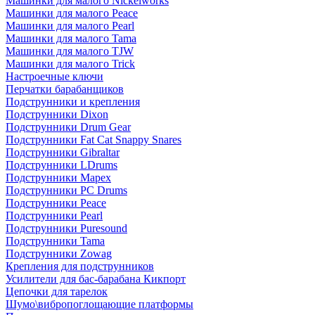
Машинки для малого Nickelworks
Машинки для малого Peace
Машинки для малого Pearl
Машинки для малого Tama
Машинки для малого TJW
Машинки для малого Trick
Настроечные ключи
Перчатки барабанщиков
Подструнники и крепления
Подструнники Dixon
Подструнники Drum Gear
Подструнники Fat Cat Snappy Snares
Подструнники Gibraltar
Подструнники LDrums
Подструнники Mapex
Подструнники PC Drums
Подструнники Peace
Подструнники Pearl
Подструнники Puresound
Подструнники Tama
Подструнники Zowag
Крепления для подструнников
Усилители для бас-барабана Кикпорт
Цепочки для тарелок
Шумо\вибропоглощающие платформы