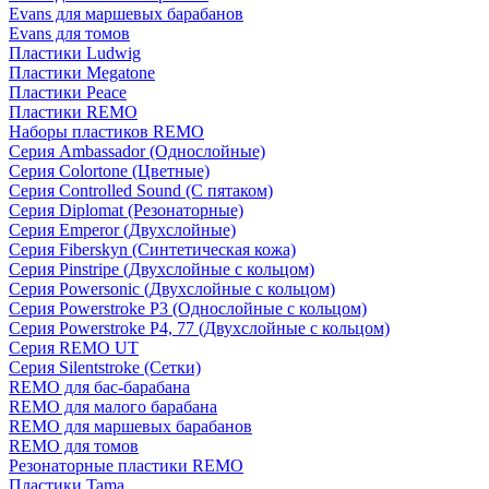
Evans для маршевых барабанов
Evans для томов
Пластики Ludwig
Пластики Megatone
Пластики Peace
Пластики REMO
Наборы пластиков REMO
Серия Ambassador (Однослойные)
Серия Colortone (Цветные)
Серия Controlled Sound (С пятаком)
Серия Diplomat (Резонаторные)
Серия Emperor (Двухслойные)
Серия Fiberskyn (Синтетическая кожа)
Серия Pinstripe (Двухслойные с кольцом)
Серия Powersonic (Двухслойные с кольцом)
Серия Powerstroke P3 (Однослойные с кольцом)
Серия Powerstroke P4, 77 (Двухслойные с кольцом)
Серия REMO UT
Серия Silentstroke (Сетки)
REMO для бас-барабана
REMO для малого барабана
REMO для маршевых барабанов
REMO для томов
Резонаторные пластики REMO
Пластики Tama