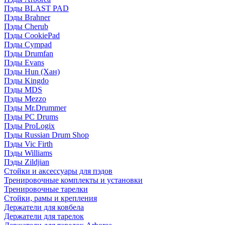
Пэды BLAST PAD
Пэды Brahner
Пэды Cherub
Пэды CookiePad
Пэды Cympad
Пэды Drumfan
Пэды Evans
Пэды Hun (Хан)
Пэды Kingdo
Пэды MDS
Пэды Mezzo
Пэды Mr.Drummer
Пэды PC Drums
Пэды ProLogix
Пэды Russian Drum Shop
Пэды Vic Firth
Пэды Williams
Пэды Zildjian
Стойки и аксессуары для пэдов
Тренировочные комплекты и установки
Тренировочные тарелки
Стойки, рамы и крепления
Держатели для ковбела
Держатели для тарелок