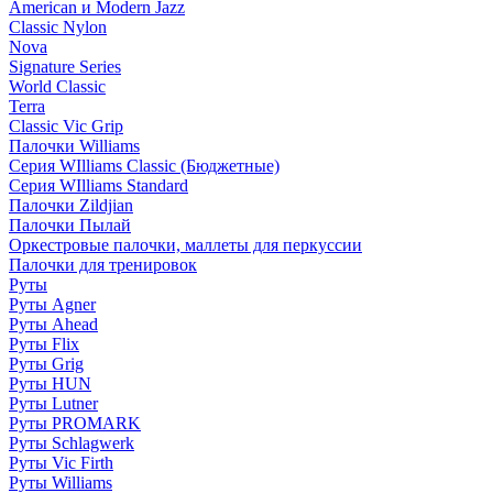
American и Modern Jazz
Classic Nylon
Nova
Signature Series
World Classic
Terra
Classic Vic Grip
Палочки Williams
Серия WIlliams Classic (Бюджетные)
Серия WIlliams Standard
Палочки Zildjian
Палочки Пылай
Оркестровые палочки, маллеты для перкуссии
Палочки для тренировок
Руты
Руты Agner
Руты Ahead
Руты Flix
Руты Grig
Руты HUN
Руты Lutner
Руты PROMARK
Руты Schlagwerk
Руты Vic Firth
Руты Williams