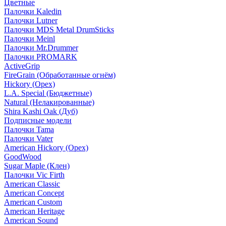
Цветные
Палочки Kaledin
Палочки Lutner
Палочки MDS Metal DrumSticks
Палочки Meinl
Палочки Mr.Drummer
Палочки PROMARK
ActiveGrip
FireGrain (Обработанные огнём)
Hickory (Орех)
L.A. Special (Бюджетные)
Natural (Нелакированные)
Shira Kashi Oak (Дуб)
Подписные модели
Палочки Tama
Палочки Vater
American Hickory (Орех)
GoodWood
Sugar Maple (Клен)
Палочки Vic Firth
American Classic
American Concept
American Custom
American Heritage
American Sound