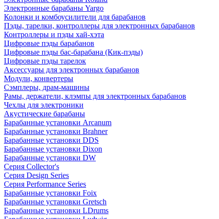
Электронные барабаны Yargo
Колонки и комбоусилители для барабанов
Пэды, тарелки, контроллеры для электронных барабанов
Контроллеры и пэды хай-хэта
Цифровые пэды барабанов
Цифровые пэды бас-барабана (Кик-пэды)
Цифровые пэды тарелок
Аксессуары для электронных барабанов
Модули, конвертеры
Сэмплеры, драм-машины
Рамы, держатели, клэмпы для электронных барабанов
Чехлы для электроники
Акустические барабаны
Барабанные установки Arcanum
Барабанные установки Brahner
Барабанные установки DDS
Барабанные установки Dixon
Барабанные установки DW
Серия Collector's
Серия Design Series
Серия Performance Series
Барабанные установки Foix
Барабанные установки Gretsch
Барабанные установки LDrums