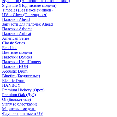
Nylon Tip (Нейлоновые наконечники)
Signature (Подписные модели)
Timbales (Без наконечников)
UV и Glow (Светящиеся)
Палочки Ahead
Запчасти для палочек Ahead
Палочки Arborea
Палочки Artbeat
American Series
Classic Series
Eco Line
Цветные модели
Палочки DSticks
Палочки HeadHunters
Палочки HUN
Acoustic Drum
Bluefire (Бюджетные)
Electric Drum
HANBOY
Premium Hickory (Орех)
Premium Oak (Дуб)
Qi (Бюджетные)
Starry (с блёстками)
Маршевые модели
Флуоресцентные и UV