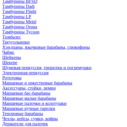
Тамбурины BFSD
Тамбурины Dadi
Тамбурины Flight
Тамбурины LP
Тамбурины Meinl
Тамбурины Oruga
Тамбурины Tycoon
Тимбалес
Треугольники
Хэндпаны, язычковые барабаны, глюкофоны
Чаймс
Шейкеры
Шекере
Шумовая перкуссия, трещотки и погремушки
Электронная перкуссия
Рототомы
Маршевые и оркестровые барабаны
Аксессуары, стойки, ремни
Маршевые бас-барабаны
Маршевые малые барабаны
Маршевые палочки и колотушки
Маршевые ручные тарелки
Теноровые барабаны
Чехлы, кейсы, сумки, кофры
Держатели для палочек