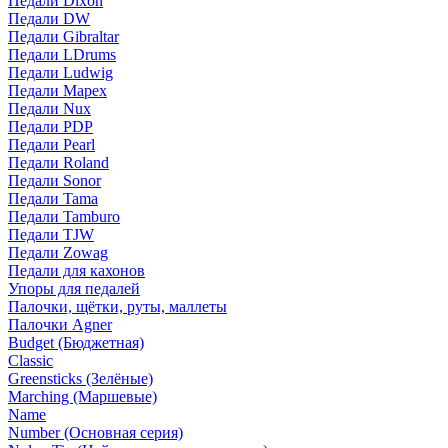
Педали Dixon
Педали DW
Педали Gibraltar
Педали LDrums
Педали Ludwig
Педали Mapex
Педали Nux
Педали PDP
Педали Pearl
Педали Roland
Педали Sonor
Педали Tama
Педали Tamburo
Педали TJW
Педали Zowag
Педали для кахонов
Упоры для педалей
Палочки, щётки, руты, маллеты
Палочки Agner
Budget (Бюджетная)
Classic
Greensticks (Зелёные)
Marching (Маршевые)
Name
Number (Основная серия)