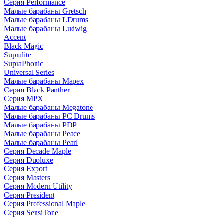
Серия Performance
Малые барабаны Gretsch
Малые барабаны LDrums
Малые барабаны Ludwig
Accent
Black Magic
Supralite
SupraPhonic
Universal Series
Малые барабаны Mapex
Серия Black Panther
Серия MPX
Малые барабаны Megatone
Малые барабаны PC Drums
Малые барабаны PDP
Малые барабаны Peace
Малые барабаны Pearl
Серия Decade Maple
Серия Duoluxe
Серия Export
Серия Masters
Серия Modern Utility
Серия President
Серия Professional Maple
Серия SensiTone