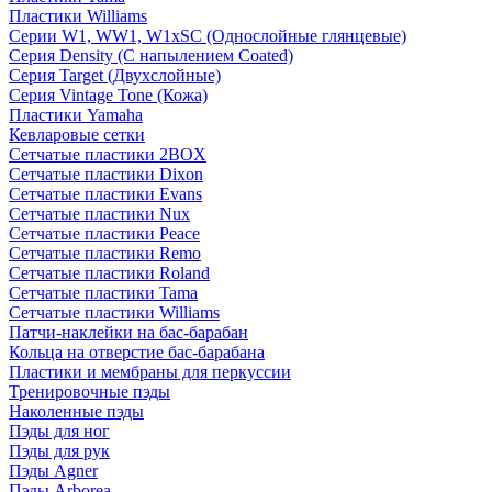
Пластики Williams
Серии W1, WW1, W1xSC (Однослойные глянцевые)
Серия Density (C напылением Coated)
Серия Target (Двухслойные)
Серия Vintage Tone (Кожа)
Пластики Yamaha
Кевларовые сетки
Сетчатые пластики 2BOX
Сетчатые пластики Dixon
Сетчатые пластики Evans
Сетчатые пластики Nux
Сетчатые пластики Peace
Сетчатые пластики Remo
Сетчатые пластики Roland
Сетчатые пластики Tama
Сетчатые пластики Williams
Патчи-наклейки на бас-барабан
Кольца на отверстие бас-барабана
Пластики и мембраны для перкуссии
Тренировочные пэды
Наколенные пэды
Пэды для ног
Пэды для рук
Пэды Agner
Пэды Arborea