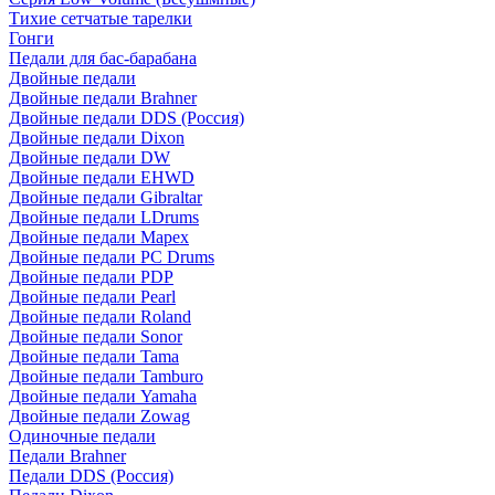
Тихие сетчатые тарелки
Гонги
Педали для бас-барабана
Двойные педали
Двойные педали Brahner
Двойные педали DDS (Россия)
Двойные педали Dixon
Двойные педали DW
Двойные педали EHWD
Двойные педали Gibraltar
Двойные педали LDrums
Двойные педали Mapex
Двойные педали PC Drums
Двойные педали PDP
Двойные педали Pearl
Двойные педали Roland
Двойные педали Sonor
Двойные педали Tama
Двойные педали Tamburo
Двойные педали Yamaha
Двойные педали Zowag
Одиночные педали
Педали Brahner
Педали DDS (Россия)