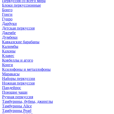
Перкуссия со всего мира
Блоки перкуссионные
Бонго
Гонги
Гуиро
Дарбуки
Детская перкуссия
Джембе
Думбеки
Кавказские барабаны
Калимбы
Кахоны
Клавес
Ковбеллы и агого
Конги
Ксилофоны и металлофоны
Маракасы
Наборы перкуссии
Ножная перкуссия
Пандейрос
Поющие чаши
Ручная перкуссия
Тамбурины, бубны, джинглы
Тамбурины Alice
Тамбурины Pearl