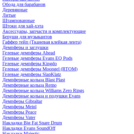
Обода для барабанов
Деревянные
Литые
Штампованные
Штоки для хай-хэта
Аксессуары, запчасти и комплектующие
Беруши для музыкантов
Гаффер тейп (Тканевая клейкая лента)
Демпферы и заглушки
Гелевые демпферы Ahead
Гелевые демпферы Evans EQ Pods
Гелевые демпферы Kingdo
Гелевые демпферы Moongel (RTOM)
Гелевые демпферы SlapKlatz
Демпферные кольца Blast Plast
Демпферные кольца Remo
Демпферные кольца Williams Zero Rings
Демпферные кольца и подушки Evans
Демпферы Gibraltar
Демпферы Meinl
Демпферы Peace
Демпферы Vater
Накладки Big Fat Snare Drum
Накладки Evans SoundOff
Накладки Majestic