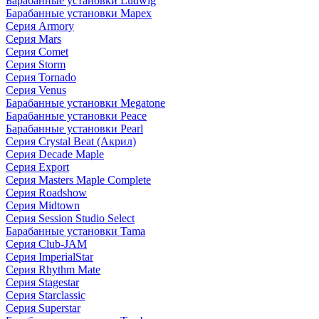
Барабанные установки Ludwig
Барабанные установки Mapex
Серия Armory
Серия Mars
Серия Comet
Серия Storm
Серия Tornado
Серия Venus
Барабанные установки Megatone
Барабанные установки Peace
Барабанные установки Pearl
Серия Crystal Beat (Акрил)
Серия Decade Maple
Серия Export
Серия Masters Maple Complete
Серия Roadshow
Серия Midtown
Серия Session Studio Select
Барабанные установки Tama
Серия Club-JAM
Серия ImperialStar
Серия Rhythm Mate
Серия Stagestar
Серия Starclassic
Серия Superstar