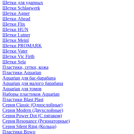
Щетки для ударных
Щетки Schlagwerk
Щетки Agner
Щетки Ahead
Щетки Flix
Щетки HUN
Щетки Lutner
Щетки Meinl
Щетки PROMARK
Щетки Vater
Щетки Vic Firth
Щетки Sela
Пластики, сетки, кожа
Пластики Aquarian
Aquarian для бас-барабана
Aquarian для малого барабана
Aquarian для томов
Наборы пластиков Aquarian
Пластики Blast Plast
Серия Classic (Однослойные)
Серия Modern (Двухслойные)
Серия Power Dot (С пятаком)
Серия Resonance (Резонаторные)
Серия Silent Ring (Кольца)
Пластики Bowo