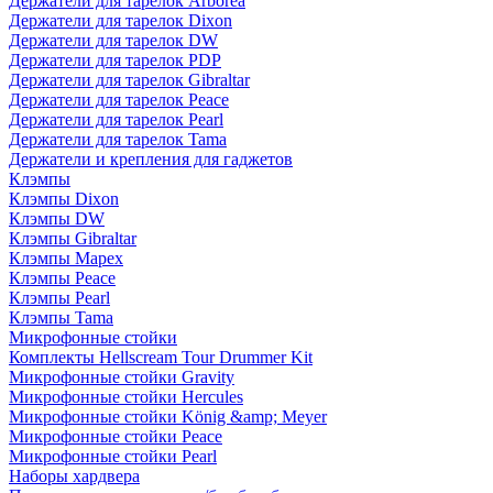
Держатели для тарелок Arborea
Держатели для тарелок Dixon
Держатели для тарелок DW
Держатели для тарелок PDP
Держатели для тарелок Gibraltar
Держатели для тарелок Peace
Держатели для тарелок Pearl
Держатели для тарелок Tama
Держатели и крепления для гаджетов
Клэмпы
Клэмпы Dixon
Клэмпы DW
Клэмпы Gibraltar
Клэмпы Mapex
Клэмпы Peace
Клэмпы Pearl
Клэмпы Tama
Микрофонные стойки
Комплекты Hellscream Tour Drummer Kit
Микрофонные стойки Gravity
Микрофонные стойки Hercules
Микрофонные стойки König &amp; Meyer
Микрофонные стойки Peace
Микрофонные стойки Pearl
Наборы хардвера