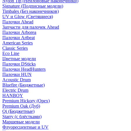
Nylon Tip (Нейлоновые наконечники)
Signature (Подписные модели)
Timbales (Без наконечников)
UV и Glow (Светящиеся)
Палочки Ahead
Запчасти для палочек Ahead
Палочки Arborea
Палочки Artbeat
American Series
Classic Series
Eco Line
Цветные модели
Палочки DSticks
Палочки HeadHunters
Палочки HUN
Acoustic Drum
Bluefire (Бюджетные)
Electric Drum
HANBOY
Premium Hickory (Орех)
Premium Oak (Дуб)
Qi (Бюджетные)
Starry (с блёстками)
Маршевые модели
Флуоресцентные и UV