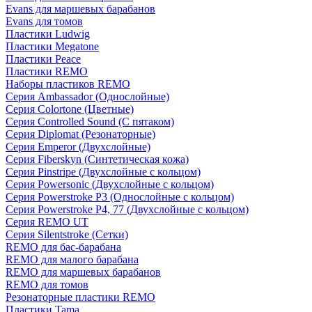
Evans для маршевых барабанов
Evans для томов
Пластики Ludwig
Пластики Megatone
Пластики Peace
Пластики REMO
Наборы пластиков REMO
Серия Ambassador (Однослойные)
Серия Colortone (Цветные)
Серия Controlled Sound (С пятаком)
Серия Diplomat (Резонаторные)
Серия Emperor (Двухслойные)
Серия Fiberskyn (Синтетическая кожа)
Серия Pinstripe (Двухслойные с кольцом)
Серия Powersonic (Двухслойные с кольцом)
Серия Powerstroke P3 (Однослойные с кольцом)
Серия Powerstroke P4, 77 (Двухслойные с кольцом)
Серия REMO UT
Серия Silentstroke (Сетки)
REMO для бас-барабана
REMO для малого барабана
REMO для маршевых барабанов
REMO для томов
Резонаторные пластики REMO
Пластики Tama