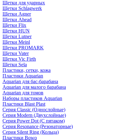
Щетки для ударных
Щетки Schlagwerk
Щетки Agner
Щетки Ahead
Щетки Flix
Щетки HUN
Щетки Lutner
Щетки Meinl
Щетки PROMARK
Щетки Vater
Щетки Vic Firth
Щетки Sela
Пластики, сетки, кожа
Пластики Aquarian
Aquarian для бас-барабана
Aquarian для малого барабана
Aquarian для томов
Наборы пластиков Aquarian
Пластики Blast Plast
Серия Classic (Однослойные)
Серия Modern (Двухслойные)
Серия Power Dot (С пятаком)
Серия Resonance (Резонаторные)
Серия Silent Ring (Кольца)
Пластики Bowo