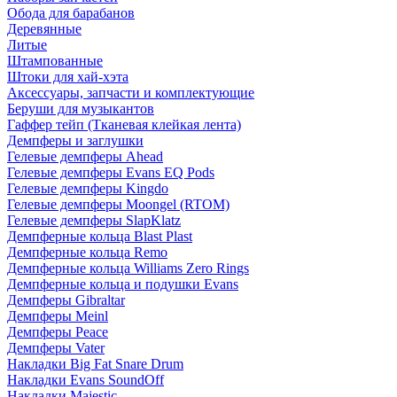
Обода для барабанов
Деревянные
Литые
Штампованные
Штоки для хай-хэта
Аксессуары, запчасти и комплектующие
Беруши для музыкантов
Гаффер тейп (Тканевая клейкая лента)
Демпферы и заглушки
Гелевые демпферы Ahead
Гелевые демпферы Evans EQ Pods
Гелевые демпферы Kingdo
Гелевые демпферы Moongel (RTOM)
Гелевые демпферы SlapKlatz
Демпферные кольца Blast Plast
Демпферные кольца Remo
Демпферные кольца Williams Zero Rings
Демпферные кольца и подушки Evans
Демпферы Gibraltar
Демпферы Meinl
Демпферы Peace
Демпферы Vater
Накладки Big Fat Snare Drum
Накладки Evans SoundOff
Накладки Majestic