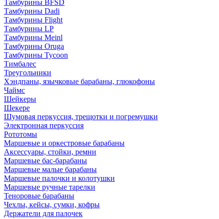
Тамбурины BFSD
Тамбурины Dadi
Тамбурины Flight
Тамбурины LP
Тамбурины Meinl
Тамбурины Oruga
Тамбурины Tycoon
Тимбалес
Треугольники
Хэндпаны, язычковые барабаны, глюкофоны
Чаймс
Шейкеры
Шекере
Шумовая перкуссия, трещотки и погремушки
Электронная перкуссия
Рототомы
Маршевые и оркестровые барабаны
Аксессуары, стойки, ремни
Маршевые бас-барабаны
Маршевые малые барабаны
Маршевые палочки и колотушки
Маршевые ручные тарелки
Теноровые барабаны
Чехлы, кейсы, сумки, кофры
Держатели для палочек