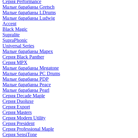
Серия Performance
Малые барабаны Gretsch
Малые барабаны LDrums
Малые барабаны Ludwig
Accent
Black Magic
Supralite
SupraPhonic
Universal Series
Малые барабаны Mapex
Серия Black Panther
Серия MPX
Малые барабаны Megatone
Малые барабаны PC Drums
Малые барабаны PDP
Малые барабаны Peace
Малые барабаны Pearl
Серия Decade Maple
Серия Duoluxe
Серия Export
Серия Masters
Серия Modern Utility
Серия President
Серия Professional Maple
Серия SensiTone