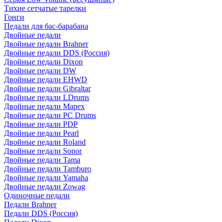
Тихие сетчатые тарелки
Гонги
Педали для бас-барабана
Двойные педали
Двойные педали Brahner
Двойные педали DDS (Россия)
Двойные педали Dixon
Двойные педали DW
Двойные педали EHWD
Двойные педали Gibraltar
Двойные педали LDrums
Двойные педали Mapex
Двойные педали PC Drums
Двойные педали PDP
Двойные педали Pearl
Двойные педали Roland
Двойные педали Sonor
Двойные педали Tama
Двойные педали Tamburo
Двойные педали Yamaha
Двойные педали Zowag
Одиночные педали
Педали Brahner
Педали DDS (Россия)