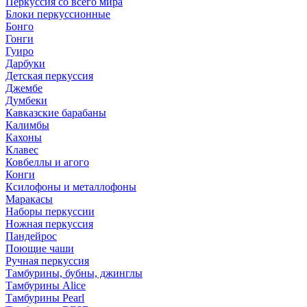
Перкуссия со всего мира
Блоки перкуссионные
Бонго
Гонги
Гуиро
Дарбуки
Детская перкуссия
Джембе
Думбеки
Кавказские барабаны
Калимбы
Кахоны
Клавес
Ковбеллы и агого
Конги
Ксилофоны и металлофоны
Маракасы
Наборы перкуссии
Ножная перкуссия
Пандейрос
Поющие чаши
Ручная перкуссия
Тамбурины, бубны, джинглы
Тамбурины Alice
Тамбурины Pearl