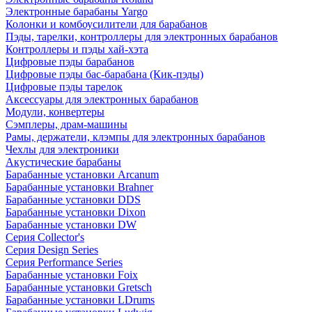
Электронные барабаны Yargo
Колонки и комбоусилители для барабанов
Пэды, тарелки, контроллеры для электронных барабанов
Контроллеры и пэды хай-хэта
Цифровые пэды барабанов
Цифровые пэды бас-барабана (Кик-пэды)
Цифровые пэды тарелок
Аксессуары для электронных барабанов
Модули, конвертеры
Сэмплеры, драм-машины
Рамы, держатели, клэмпы для электронных барабанов
Чехлы для электроники
Акустические барабаны
Барабанные установки Arcanum
Барабанные установки Brahner
Барабанные установки DDS
Барабанные установки Dixon
Барабанные установки DW
Серия Collector's
Серия Design Series
Серия Performance Series
Барабанные установки Foix
Барабанные установки Gretsch
Барабанные установки LDrums