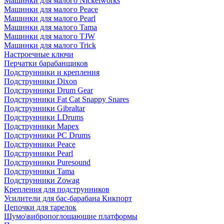
Машинки для малого Nickelworks
Машинки для малого Peace
Машинки для малого Pearl
Машинки для малого Tama
Машинки для малого TJW
Машинки для малого Trick
Настроечные ключи
Перчатки барабанщиков
Подструнники и крепления
Подструнники Dixon
Подструнники Drum Gear
Подструнники Fat Cat Snappy Snares
Подструнники Gibraltar
Подструнники LDrums
Подструнники Mapex
Подструнники PC Drums
Подструнники Peace
Подструнники Pearl
Подструнники Puresound
Подструнники Tama
Подструнники Zowag
Крепления для подструнников
Усилители для бас-барабана Кикпорт
Цепочки для тарелок
Шумо\вибропоглощающие платформы