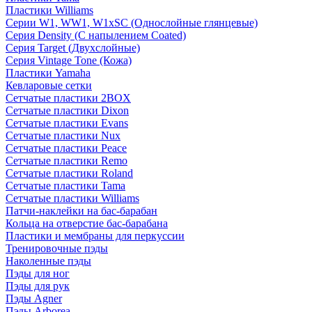
Пластики Williams
Серии W1, WW1, W1xSC (Однослойные глянцевые)
Серия Density (C напылением Coated)
Серия Target (Двухслойные)
Серия Vintage Tone (Кожа)
Пластики Yamaha
Кевларовые сетки
Сетчатые пластики 2BOX
Сетчатые пластики Dixon
Сетчатые пластики Evans
Сетчатые пластики Nux
Сетчатые пластики Peace
Сетчатые пластики Remo
Сетчатые пластики Roland
Сетчатые пластики Tama
Сетчатые пластики Williams
Патчи-наклейки на бас-барабан
Кольца на отверстие бас-барабана
Пластики и мембраны для перкуссии
Тренировочные пэды
Наколенные пэды
Пэды для ног
Пэды для рук
Пэды Agner
Пэды Arborea