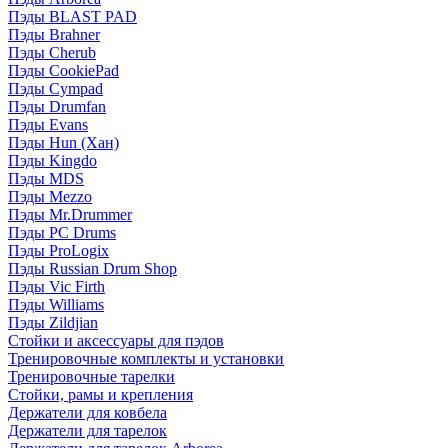
Пэды BLAST PAD
Пэды Brahner
Пэды Cherub
Пэды CookiePad
Пэды Cympad
Пэды Drumfan
Пэды Evans
Пэды Hun (Хан)
Пэды Kingdo
Пэды MDS
Пэды Mezzo
Пэды Mr.Drummer
Пэды PC Drums
Пэды ProLogix
Пэды Russian Drum Shop
Пэды Vic Firth
Пэды Williams
Пэды Zildjian
Стойки и аксессуары для пэдов
Тренировочные комплекты и установки
Тренировочные тарелки
Стойки, рамы и крепления
Держатели для ковбела
Держатели для тарелок