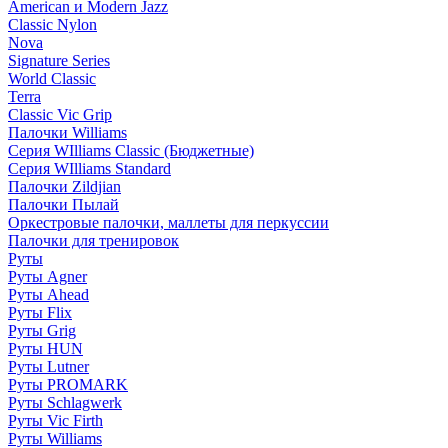
American и Modern Jazz
Classic Nylon
Nova
Signature Series
World Classic
Terra
Classic Vic Grip
Палочки Williams
Серия WIlliams Classic (Бюджетные)
Серия WIlliams Standard
Палочки Zildjian
Палочки Пылай
Оркестровые палочки, маллеты для перкуссии
Палочки для тренировок
Руты
Руты Agner
Руты Ahead
Руты Flix
Руты Grig
Руты HUN
Руты Lutner
Руты PROMARK
Руты Schlagwerk
Руты Vic Firth
Руты Williams