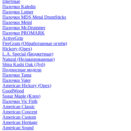
Цветные
Палочки Kaledin
Палочки Lutner
Палочки MDS Metal DrumSticks
Палочки Meinl
Палочки Mr.Drummer
Палочки PROMARK
ActiveGrip
FireGrain (Обработанные огнём)
Hickory (Орех)
L.A. Special (Бюджетные)
Natural (Нелакированные)
Shira Kashi Oak (Дуб)
Подписные модели
Палочки Tama
Палочки Vater
American Hickory (Орех)
GoodWood
Sugar Maple (Клен)
Палочки Vic Firth
American Classic
American Concept
American Custom
American Heritage
American Sound