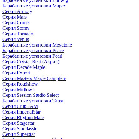
Барабанные установки Ludwig
Барабанные установки Mapex
Серия Armory
Серия Mars
Серия Comet
Серия Storm
Серия Tornado
Серия Venus
Барабанные установки Megatone
Барабанные установки Peace
Барабанные установки Pearl
Серия Crystal Beat (Акрил)
Серия Decade Maple
Серия Export
Серия Masters Maple Complete
Серия Roadshow
Серия Midtown
Серия Session Studio Select
Барабанные установки Tama
Серия Club-JAM
Серия ImperialStar
Серия Rhythm Mate
Серия Stagestar
Серия Starclassic
Серия Superstar