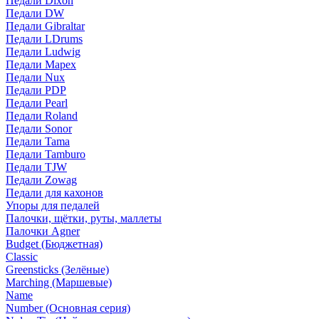
Педали Dixon
Педали DW
Педали Gibraltar
Педали LDrums
Педали Ludwig
Педали Mapex
Педали Nux
Педали PDP
Педали Pearl
Педали Roland
Педали Sonor
Педали Tama
Педали Tamburo
Педали TJW
Педали Zowag
Педали для кахонов
Упоры для педалей
Палочки, щётки, руты, маллеты
Палочки Agner
Budget (Бюджетная)
Classic
Greensticks (Зелёные)
Marching (Маршевые)
Name
Number (Основная серия)