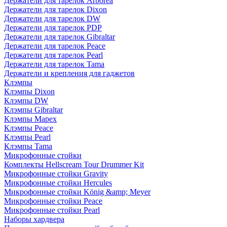
Держатели для тарелок Arborea
Держатели для тарелок Dixon
Держатели для тарелок DW
Держатели для тарелок PDP
Держатели для тарелок Gibraltar
Держатели для тарелок Peace
Держатели для тарелок Pearl
Держатели для тарелок Tama
Держатели и крепления для гаджетов
Клэмпы
Клэмпы Dixon
Клэмпы DW
Клэмпы Gibraltar
Клэмпы Mapex
Клэмпы Peace
Клэмпы Pearl
Клэмпы Tama
Микрофонные стойки
Комплекты Hellscream Tour Drummer Kit
Микрофонные стойки Gravity
Микрофонные стойки Hercules
Микрофонные стойки König &amp; Meyer
Микрофонные стойки Peace
Микрофонные стойки Pearl
Наборы хардвера