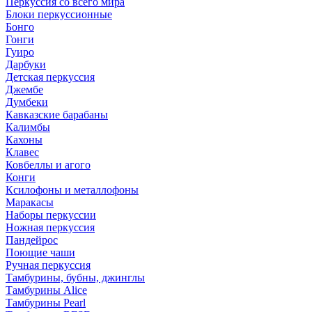
Перкуссия со всего мира
Блоки перкуссионные
Бонго
Гонги
Гуиро
Дарбуки
Детская перкуссия
Джембе
Думбеки
Кавказские барабаны
Калимбы
Кахоны
Клавес
Ковбеллы и агого
Конги
Ксилофоны и металлофоны
Маракасы
Наборы перкуссии
Ножная перкуссия
Пандейрос
Поющие чаши
Ручная перкуссия
Тамбурины, бубны, джинглы
Тамбурины Alice
Тамбурины Pearl