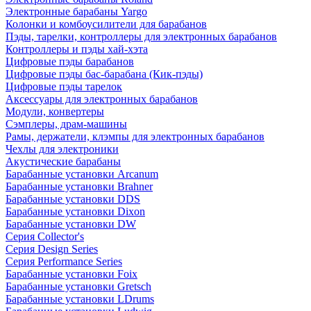
Электронные барабаны Yargo
Колонки и комбоусилители для барабанов
Пэды, тарелки, контроллеры для электронных барабанов
Контроллеры и пэды хай-хэта
Цифровые пэды барабанов
Цифровые пэды бас-барабана (Кик-пэды)
Цифровые пэды тарелок
Аксессуары для электронных барабанов
Модули, конвертеры
Сэмплеры, драм-машины
Рамы, держатели, клэмпы для электронных барабанов
Чехлы для электроники
Акустические барабаны
Барабанные установки Arcanum
Барабанные установки Brahner
Барабанные установки DDS
Барабанные установки Dixon
Барабанные установки DW
Серия Collector's
Серия Design Series
Серия Performance Series
Барабанные установки Foix
Барабанные установки Gretsch
Барабанные установки LDrums