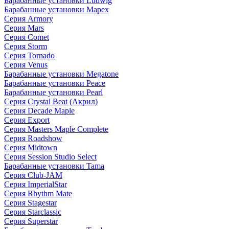
Барабанные установки Ludwig
Барабанные установки Mapex
Серия Armory
Серия Mars
Серия Comet
Серия Storm
Серия Tornado
Серия Venus
Барабанные установки Megatone
Барабанные установки Peace
Барабанные установки Pearl
Серия Crystal Beat (Акрил)
Серия Decade Maple
Серия Export
Серия Masters Maple Complete
Серия Roadshow
Серия Midtown
Серия Session Studio Select
Барабанные установки Tama
Серия Club-JAM
Серия ImperialStar
Серия Rhythm Mate
Серия Stagestar
Серия Starclassic
Серия Superstar