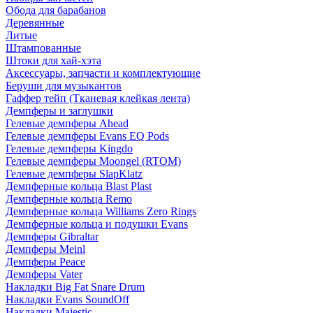
Обода для барабанов
Деревянные
Литые
Штампованные
Штоки для хай-хэта
Аксессуары, запчасти и комплектующие
Беруши для музыкантов
Гаффер тейп (Тканевая клейкая лента)
Демпферы и заглушки
Гелевые демпферы Ahead
Гелевые демпферы Evans EQ Pods
Гелевые демпферы Kingdo
Гелевые демпферы Moongel (RTOM)
Гелевые демпферы SlapKlatz
Демпферные кольца Blast Plast
Демпферные кольца Remo
Демпферные кольца Williams Zero Rings
Демпферные кольца и подушки Evans
Демпферы Gibraltar
Демпферы Meinl
Демпферы Peace
Демпферы Vater
Накладки Big Fat Snare Drum
Накладки Evans SoundOff
Накладки Majestic