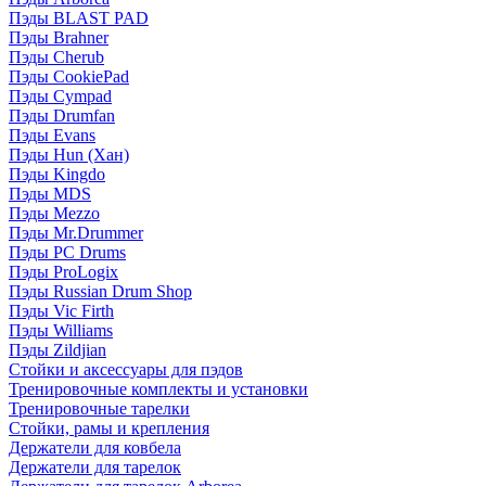
Пэды BLAST PAD
Пэды Brahner
Пэды Cherub
Пэды CookiePad
Пэды Cympad
Пэды Drumfan
Пэды Evans
Пэды Hun (Хан)
Пэды Kingdo
Пэды MDS
Пэды Mezzo
Пэды Mr.Drummer
Пэды PC Drums
Пэды ProLogix
Пэды Russian Drum Shop
Пэды Vic Firth
Пэды Williams
Пэды Zildjian
Стойки и аксессуары для пэдов
Тренировочные комплекты и установки
Тренировочные тарелки
Стойки, рамы и крепления
Держатели для ковбела
Держатели для тарелок