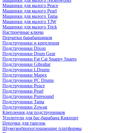
Машинки для малого Nickelworks
Машинки для малого Peace
Машинки для малого Pearl
Машинки для малого Tama
Машинки для малого TJW
Машинки для малого Trick
Настроечные ключи
Перчатки барабанщиков
Подструнники и крепления
Подструнники Dixon
Подструнники Drum Gear
Подструнники Fat Cat Snappy Snares
Подструнники Gibraltar
Подструнники LDrums
Подструнники Mapex
Подструнники PC Drums
Подструнники Peace
Подструнники Pearl
Подструнники Puresound
Подструнники Tama
Подструнники Zowag
Крепления для подструнников
Усилители для бас-барабана Кикпорт
Цепочки для тарелок
Шумо\вибропоглощающие платформы