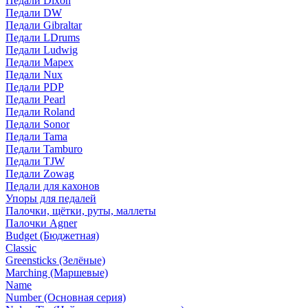
Педали Dixon
Педали DW
Педали Gibraltar
Педали LDrums
Педали Ludwig
Педали Mapex
Педали Nux
Педали PDP
Педали Pearl
Педали Roland
Педали Sonor
Педали Tama
Педали Tamburo
Педали TJW
Педали Zowag
Педали для кахонов
Упоры для педалей
Палочки, щётки, руты, маллеты
Палочки Agner
Budget (Бюджетная)
Classic
Greensticks (Зелёные)
Marching (Маршевые)
Name
Number (Основная серия)