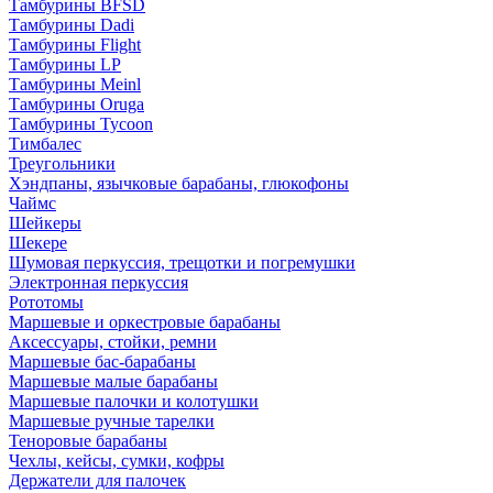
Тамбурины BFSD
Тамбурины Dadi
Тамбурины Flight
Тамбурины LP
Тамбурины Meinl
Тамбурины Oruga
Тамбурины Tycoon
Тимбалес
Треугольники
Хэндпаны, язычковые барабаны, глюкофоны
Чаймс
Шейкеры
Шекере
Шумовая перкуссия, трещотки и погремушки
Электронная перкуссия
Рототомы
Маршевые и оркестровые барабаны
Аксессуары, стойки, ремни
Маршевые бас-барабаны
Маршевые малые барабаны
Маршевые палочки и колотушки
Маршевые ручные тарелки
Теноровые барабаны
Чехлы, кейсы, сумки, кофры
Держатели для палочек