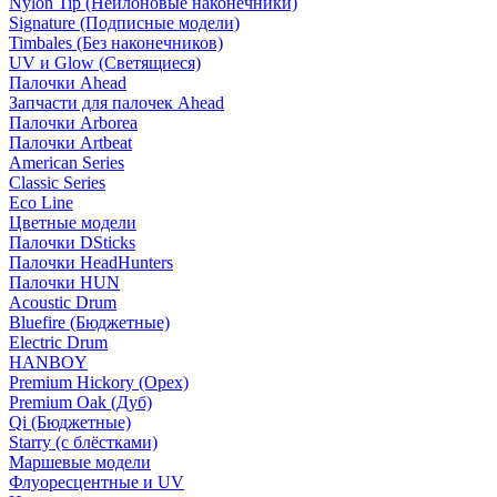
Nylon Tip (Нейлоновые наконечники)
Signature (Подписные модели)
Timbales (Без наконечников)
UV и Glow (Светящиеся)
Палочки Ahead
Запчасти для палочек Ahead
Палочки Arborea
Палочки Artbeat
American Series
Classic Series
Eco Line
Цветные модели
Палочки DSticks
Палочки HeadHunters
Палочки HUN
Acoustic Drum
Bluefire (Бюджетные)
Electric Drum
HANBOY
Premium Hickory (Орех)
Premium Oak (Дуб)
Qi (Бюджетные)
Starry (с блёстками)
Маршевые модели
Флуоресцентные и UV