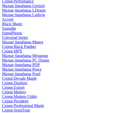
Серия Performance
Малые барабаны Gretsch
Малые барабаны LDrums
Малые барабаны Ludwig
Accent
Black Magic
Supralite
SupraPhonic
Universal Series
Малые барабаны Mapex
Серия Black Panther
Серия MPX
Малые барабаны Megatone
Малые барабаны PC Drums
Малые барабаны PDP
Малые барабаны Peace
Малые барабаны Pearl
Серия Decade Maple
Серия Duoluxe
Серия Export
Серия Masters
Серия Modern Utility
Серия President
Серия Professional Maple
Серия SensiTone