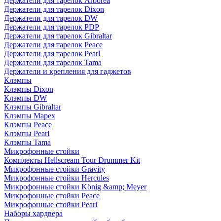
Держатели для тарелок Arborea
Держатели для тарелок Dixon
Держатели для тарелок DW
Держатели для тарелок PDP
Держатели для тарелок Gibraltar
Держатели для тарелок Peace
Держатели для тарелок Pearl
Держатели для тарелок Tama
Держатели и крепления для гаджетов
Клэмпы
Клэмпы Dixon
Клэмпы DW
Клэмпы Gibraltar
Клэмпы Mapex
Клэмпы Peace
Клэмпы Pearl
Клэмпы Tama
Микрофонные стойки
Комплекты Hellscream Tour Drummer Kit
Микрофонные стойки Gravity
Микрофонные стойки Hercules
Микрофонные стойки König &amp; Meyer
Микрофонные стойки Peace
Микрофонные стойки Pearl
Наборы хардвера