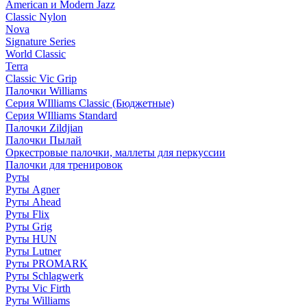
American и Modern Jazz
Classic Nylon
Nova
Signature Series
World Classic
Terra
Classic Vic Grip
Палочки Williams
Серия WIlliams Classic (Бюджетные)
Серия WIlliams Standard
Палочки Zildjian
Палочки Пылай
Оркестровые палочки, маллеты для перкуссии
Палочки для тренировок
Руты
Руты Agner
Руты Ahead
Руты Flix
Руты Grig
Руты HUN
Руты Lutner
Руты PROMARK
Руты Schlagwerk
Руты Vic Firth
Руты Williams