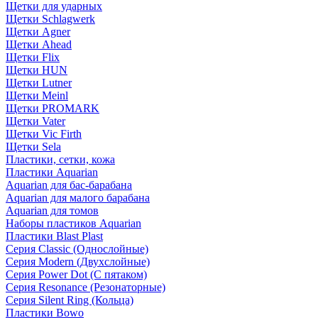
Щетки для ударных
Щетки Schlagwerk
Щетки Agner
Щетки Ahead
Щетки Flix
Щетки HUN
Щетки Lutner
Щетки Meinl
Щетки PROMARK
Щетки Vater
Щетки Vic Firth
Щетки Sela
Пластики, сетки, кожа
Пластики Aquarian
Aquarian для бас-барабана
Aquarian для малого барабана
Aquarian для томов
Наборы пластиков Aquarian
Пластики Blast Plast
Серия Classic (Однослойные)
Серия Modern (Двухслойные)
Серия Power Dot (С пятаком)
Серия Resonance (Резонаторные)
Серия Silent Ring (Кольца)
Пластики Bowo