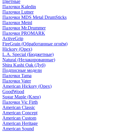
Цветные
Палочки Kaledin
Палочки Lutner
Палочки MDS Metal DrumSticks
Палочки Meinl
Палочки Mr.Drummer
Палочки PROMARK
ActiveGrip
FireGrain (Обработанные огнём)
Hickory (Орех)
L.A. Special (Бюджетные)
Natural (Нелакированные)
Shira Kashi Oak (Дуб)
Подписные модели
Палочки Tama
Палочки Vater
American Hickory (Орех)
GoodWood
Sugar Maple (Клен)
Палочки Vic Firth
American Classic
American Concept
American Custom
American Heritage
American Sound