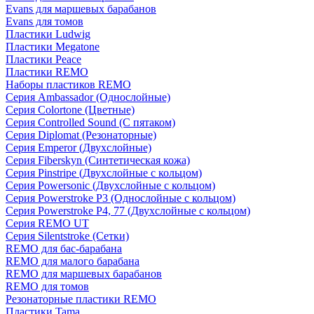
Evans для маршевых барабанов
Evans для томов
Пластики Ludwig
Пластики Megatone
Пластики Peace
Пластики REMO
Наборы пластиков REMO
Серия Ambassador (Однослойные)
Серия Colortone (Цветные)
Серия Controlled Sound (С пятаком)
Серия Diplomat (Резонаторные)
Серия Emperor (Двухслойные)
Серия Fiberskyn (Синтетическая кожа)
Серия Pinstripe (Двухслойные с кольцом)
Серия Powersonic (Двухслойные с кольцом)
Серия Powerstroke P3 (Однослойные с кольцом)
Серия Powerstroke P4, 77 (Двухслойные с кольцом)
Серия REMO UT
Серия Silentstroke (Сетки)
REMO для бас-барабана
REMO для малого барабана
REMO для маршевых барабанов
REMO для томов
Резонаторные пластики REMO
Пластики Tama