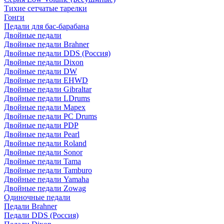
Тихие сетчатые тарелки
Гонги
Педали для бас-барабана
Двойные педали
Двойные педали Brahner
Двойные педали DDS (Россия)
Двойные педали Dixon
Двойные педали DW
Двойные педали EHWD
Двойные педали Gibraltar
Двойные педали LDrums
Двойные педали Mapex
Двойные педали PC Drums
Двойные педали PDP
Двойные педали Pearl
Двойные педали Roland
Двойные педали Sonor
Двойные педали Tama
Двойные педали Tamburo
Двойные педали Yamaha
Двойные педали Zowag
Одиночные педали
Педали Brahner
Педали DDS (Россия)