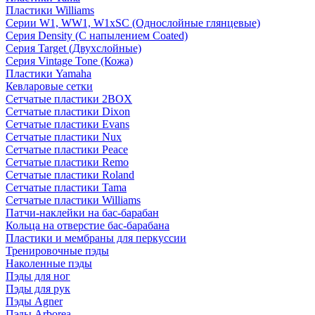
Пластики Williams
Серии W1, WW1, W1xSC (Однослойные глянцевые)
Серия Density (C напылением Coated)
Серия Target (Двухслойные)
Серия Vintage Tone (Кожа)
Пластики Yamaha
Кевларовые сетки
Сетчатые пластики 2BOX
Сетчатые пластики Dixon
Сетчатые пластики Evans
Сетчатые пластики Nux
Сетчатые пластики Peace
Сетчатые пластики Remo
Сетчатые пластики Roland
Сетчатые пластики Tama
Сетчатые пластики Williams
Патчи-наклейки на бас-барабан
Кольца на отверстие бас-барабана
Пластики и мембраны для перкуссии
Тренировочные пэды
Наколенные пэды
Пэды для ног
Пэды для рук
Пэды Agner
Пэды Arborea