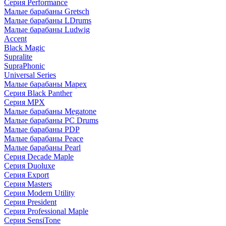
Серия Performance
Малые барабаны Gretsch
Малые барабаны LDrums
Малые барабаны Ludwig
Accent
Black Magic
Supralite
SupraPhonic
Universal Series
Малые барабаны Mapex
Серия Black Panther
Серия MPX
Малые барабаны Megatone
Малые барабаны PC Drums
Малые барабаны PDP
Малые барабаны Peace
Малые барабаны Pearl
Серия Decade Maple
Серия Duoluxe
Серия Export
Серия Masters
Серия Modern Utility
Серия President
Серия Professional Maple
Серия SensiTone