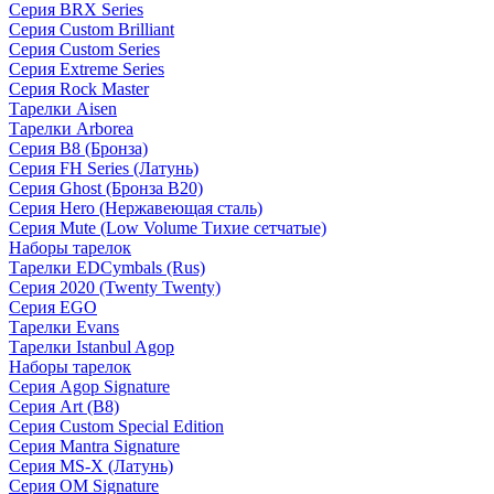
Серия BRX Series
Серия Custom Brilliant
Серия Custom Series
Серия Extreme Series
Серия Rock Master
Тарелки Aisen
Тарелки Arborea
Серия B8 (Бронза)
Серия FH Series (Латунь)
Серия Ghost (Бронза B20)
Серия Hero (Нержавеющая сталь)
Серия Mute (Low Volume Тихие сетчатые)
Наборы тарелок
Тарелки EDCymbals (Rus)
Серия 2020 (Twenty Twenty)
Серия EGO
Тарелки Evans
Тарелки Istanbul Agop
Наборы тарелок
Серия Agop Signature
Серия Art (B8)
Серия Custom Special Edition
Серия Mantra Signature
Серия MS-X (Латунь)
Серия OM Signature