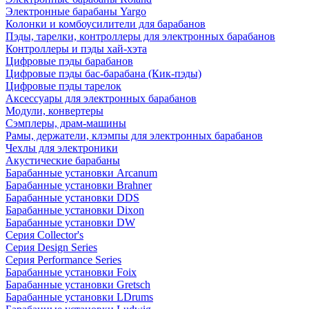
Электронные барабаны Yargo
Колонки и комбоусилители для барабанов
Пэды, тарелки, контроллеры для электронных барабанов
Контроллеры и пэды хай-хэта
Цифровые пэды барабанов
Цифровые пэды бас-барабана (Кик-пэды)
Цифровые пэды тарелок
Аксессуары для электронных барабанов
Модули, конвертеры
Сэмплеры, драм-машины
Рамы, держатели, клэмпы для электронных барабанов
Чехлы для электроники
Акустические барабаны
Барабанные установки Arcanum
Барабанные установки Brahner
Барабанные установки DDS
Барабанные установки Dixon
Барабанные установки DW
Серия Collector's
Серия Design Series
Серия Performance Series
Барабанные установки Foix
Барабанные установки Gretsch
Барабанные установки LDrums