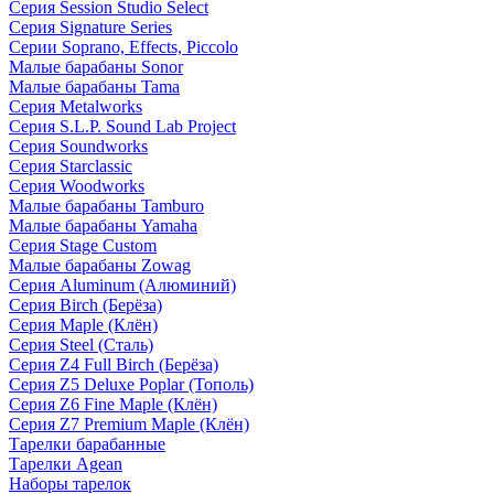
Серия Session Studio Select
Серия Signature Series
Серии Soprano, Effects, Piccolo
Малые барабаны Sonor
Малые барабаны Tama
Серия Metalworks
Серия S.L.P. Sound Lab Project
Серия Soundworks
Серия Starclassic
Серия Woodworks
Малые барабаны Tamburo
Малые барабаны Yamaha
Серия Stage Custom
Малые барабаны Zowag
Серия Aluminum (Алюминий)
Серия Birch (Берёза)
Серия Maple (Клён)
Серия Steel (Сталь)
Серия Z4 Full Birch (Берёза)
Серия Z5 Deluxe Poplar (Тополь)
Серия Z6 Fine Maple (Клён)
Серия Z7 Premium Maple (Клён)
Тарелки барабанные
Тарелки Agean
Наборы тарелок