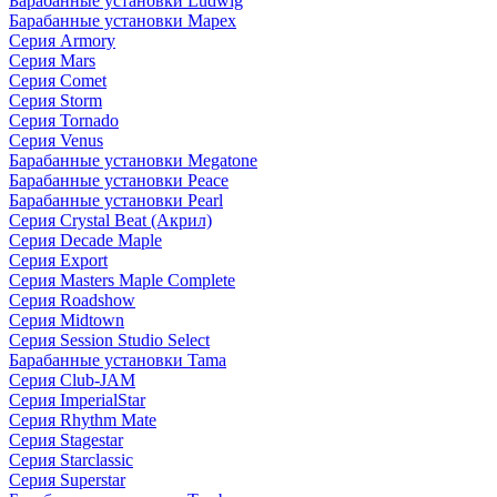
Барабанные установки Ludwig
Барабанные установки Mapex
Серия Armory
Серия Mars
Серия Comet
Серия Storm
Серия Tornado
Серия Venus
Барабанные установки Megatone
Барабанные установки Peace
Барабанные установки Pearl
Серия Crystal Beat (Акрил)
Серия Decade Maple
Серия Export
Серия Masters Maple Complete
Серия Roadshow
Серия Midtown
Серия Session Studio Select
Барабанные установки Tama
Серия Club-JAM
Серия ImperialStar
Серия Rhythm Mate
Серия Stagestar
Серия Starclassic
Серия Superstar