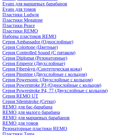
Evans для маршевых барабанов
Evans для томов
Пластики Ludwig
Пластики Megatone
Пластики Peace
Пластики REMO
Наборы пластиков REMO
Серия Ambassador (Однослойные)
Серия Colortone (Цветные)
Серия Controlled Sound (С пятаком)
Серия Diplomat (Резонаторные)
Серия Emperor (Двухслойные)
Серия Fiberskyn (Синтетическая кожа)
Серия Pinstripe (Двухслойные с кольцом)
Серия Powersonic (Двухслойные с кольцом)
Серия Powerstroke P3 (Однослойные с кольцом)
Серия Powerstroke P4, 77 (Двухслойные с кольцом)
Серия REMO UT
Серия Silentstroke (Сетки)
REMO для бас-барабана
REMO для малого барабана
REMO для маршевых барабанов
REMO для томов
Резонаторные пластики REMO
Пластики Tama