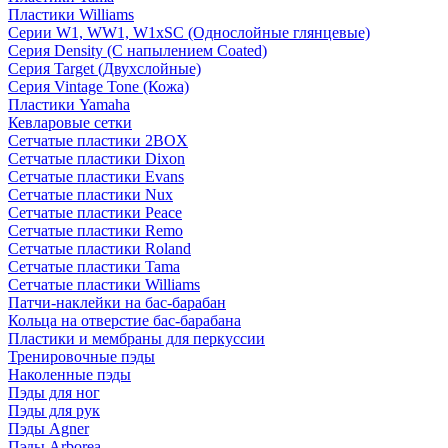
Пластики Williams
Серии W1, WW1, W1xSC (Однослойные глянцевые)
Серия Density (C напылением Coated)
Серия Target (Двухслойные)
Серия Vintage Tone (Кожа)
Пластики Yamaha
Кевларовые сетки
Сетчатые пластики 2BOX
Сетчатые пластики Dixon
Сетчатые пластики Evans
Сетчатые пластики Nux
Сетчатые пластики Peace
Сетчатые пластики Remo
Сетчатые пластики Roland
Сетчатые пластики Tama
Сетчатые пластики Williams
Патчи-наклейки на бас-барабан
Кольца на отверстие бас-барабана
Пластики и мембраны для перкуссии
Тренировочные пэды
Наколенные пэды
Пэды для ног
Пэды для рук
Пэды Agner
Пэды Arborea