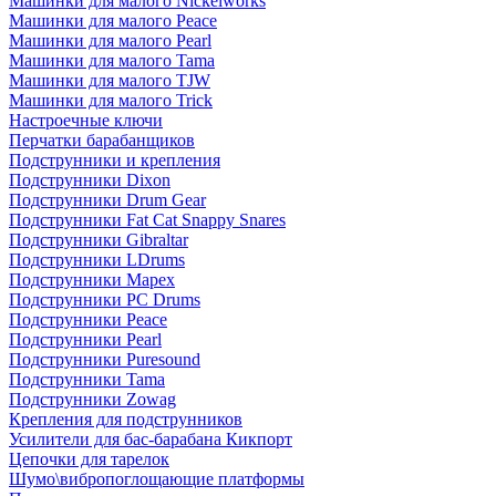
Машинки для малого Nickelworks
Машинки для малого Peace
Машинки для малого Pearl
Машинки для малого Tama
Машинки для малого TJW
Машинки для малого Trick
Настроечные ключи
Перчатки барабанщиков
Подструнники и крепления
Подструнники Dixon
Подструнники Drum Gear
Подструнники Fat Cat Snappy Snares
Подструнники Gibraltar
Подструнники LDrums
Подструнники Mapex
Подструнники PC Drums
Подструнники Peace
Подструнники Pearl
Подструнники Puresound
Подструнники Tama
Подструнники Zowag
Крепления для подструнников
Усилители для бас-барабана Кикпорт
Цепочки для тарелок
Шумо\вибропоглощающие платформы