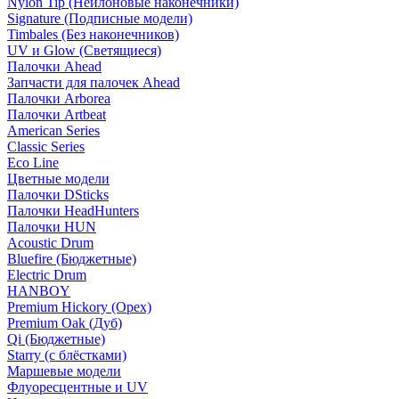
Nylon Tip (Нейлоновые наконечники)
Signature (Подписные модели)
Timbales (Без наконечников)
UV и Glow (Светящиеся)
Палочки Ahead
Запчасти для палочек Ahead
Палочки Arborea
Палочки Artbeat
American Series
Classic Series
Eco Line
Цветные модели
Палочки DSticks
Палочки HeadHunters
Палочки HUN
Acoustic Drum
Bluefire (Бюджетные)
Electric Drum
HANBOY
Premium Hickory (Орех)
Premium Oak (Дуб)
Qi (Бюджетные)
Starry (с блёстками)
Маршевые модели
Флуоресцентные и UV