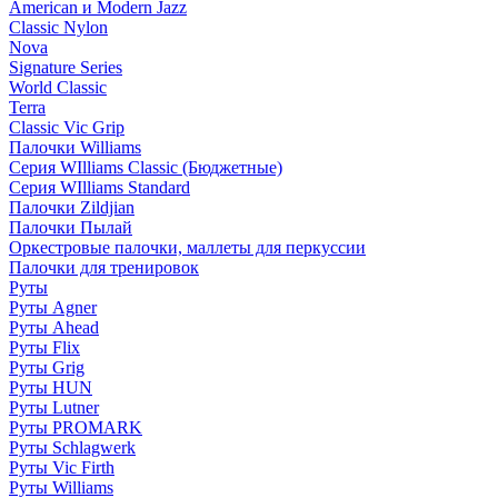
American и Modern Jazz
Classic Nylon
Nova
Signature Series
World Classic
Terra
Classic Vic Grip
Палочки Williams
Серия WIlliams Classic (Бюджетные)
Серия WIlliams Standard
Палочки Zildjian
Палочки Пылай
Оркестровые палочки, маллеты для перкуссии
Палочки для тренировок
Руты
Руты Agner
Руты Ahead
Руты Flix
Руты Grig
Руты HUN
Руты Lutner
Руты PROMARK
Руты Schlagwerk
Руты Vic Firth
Руты Williams