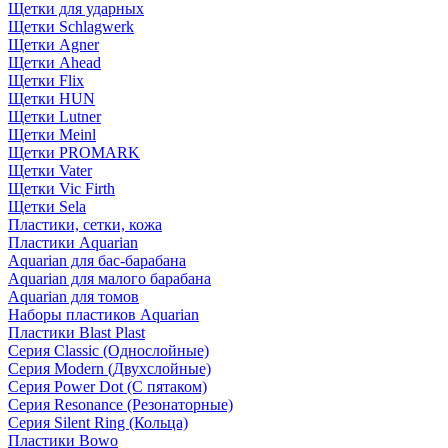
Щетки для ударных
Щетки Schlagwerk
Щетки Agner
Щетки Ahead
Щетки Flix
Щетки HUN
Щетки Lutner
Щетки Meinl
Щетки PROMARK
Щетки Vater
Щетки Vic Firth
Щетки Sela
Пластики, сетки, кожа
Пластики Aquarian
Aquarian для бас-барабана
Aquarian для малого барабана
Aquarian для томов
Наборы пластиков Aquarian
Пластики Blast Plast
Серия Classic (Однослойные)
Серия Modern (Двухслойные)
Серия Power Dot (С пятаком)
Серия Resonance (Резонаторные)
Серия Silent Ring (Кольца)
Пластики Bowo