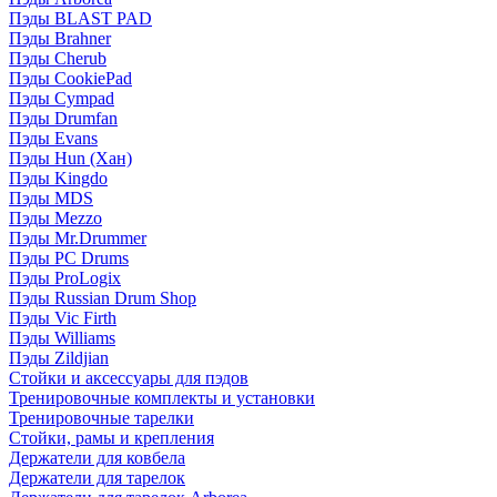
Пэды BLAST PAD
Пэды Brahner
Пэды Cherub
Пэды CookiePad
Пэды Cympad
Пэды Drumfan
Пэды Evans
Пэды Hun (Хан)
Пэды Kingdo
Пэды MDS
Пэды Mezzo
Пэды Mr.Drummer
Пэды PC Drums
Пэды ProLogix
Пэды Russian Drum Shop
Пэды Vic Firth
Пэды Williams
Пэды Zildjian
Стойки и аксессуары для пэдов
Тренировочные комплекты и установки
Тренировочные тарелки
Стойки, рамы и крепления
Держатели для ковбела
Держатели для тарелок