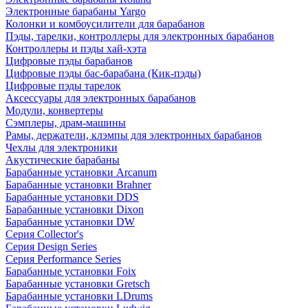
Электронные барабаны Yargo
Колонки и комбоусилители для барабанов
Пэды, тарелки, контроллеры для электронных барабанов
Контроллеры и пэды хай-хэта
Цифровые пэды барабанов
Цифровые пэды бас-барабана (Кик-пэды)
Цифровые пэды тарелок
Аксессуары для электронных барабанов
Модули, конвертеры
Сэмплеры, драм-машины
Рамы, держатели, клэмпы для электронных барабанов
Чехлы для электроники
Акустические барабаны
Барабанные установки Arcanum
Барабанные установки Brahner
Барабанные установки DDS
Барабанные установки Dixon
Барабанные установки DW
Серия Collector's
Серия Design Series
Серия Performance Series
Барабанные установки Foix
Барабанные установки Gretsch
Барабанные установки LDrums