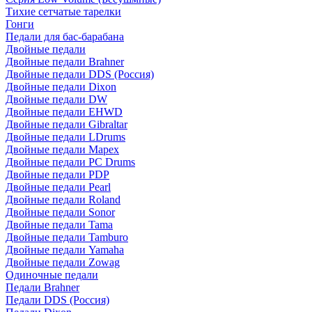
Тихие сетчатые тарелки
Гонги
Педали для бас-барабана
Двойные педали
Двойные педали Brahner
Двойные педали DDS (Россия)
Двойные педали Dixon
Двойные педали DW
Двойные педали EHWD
Двойные педали Gibraltar
Двойные педали LDrums
Двойные педали Mapex
Двойные педали PC Drums
Двойные педали PDP
Двойные педали Pearl
Двойные педали Roland
Двойные педали Sonor
Двойные педали Tama
Двойные педали Tamburo
Двойные педали Yamaha
Двойные педали Zowag
Одиночные педали
Педали Brahner
Педали DDS (Россия)