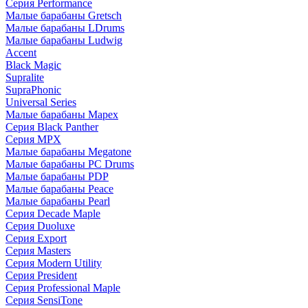
Серия Performance
Малые барабаны Gretsch
Малые барабаны LDrums
Малые барабаны Ludwig
Accent
Black Magic
Supralite
SupraPhonic
Universal Series
Малые барабаны Mapex
Серия Black Panther
Серия MPX
Малые барабаны Megatone
Малые барабаны PC Drums
Малые барабаны PDP
Малые барабаны Peace
Малые барабаны Pearl
Серия Decade Maple
Серия Duoluxe
Серия Export
Серия Masters
Серия Modern Utility
Серия President
Серия Professional Maple
Серия SensiTone