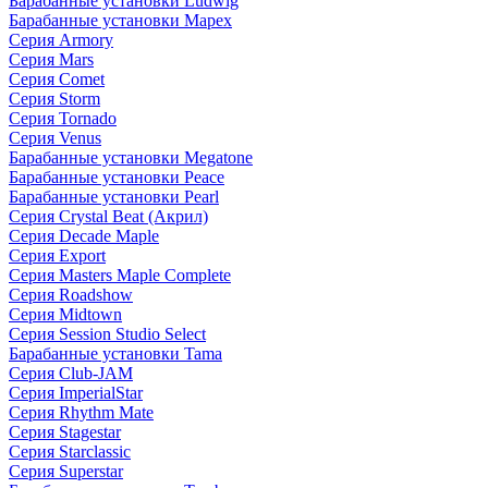
Барабанные установки Ludwig
Барабанные установки Mapex
Серия Armory
Серия Mars
Серия Comet
Серия Storm
Серия Tornado
Серия Venus
Барабанные установки Megatone
Барабанные установки Peace
Барабанные установки Pearl
Серия Crystal Beat (Акрил)
Серия Decade Maple
Серия Export
Серия Masters Maple Complete
Серия Roadshow
Серия Midtown
Серия Session Studio Select
Барабанные установки Tama
Серия Club-JAM
Серия ImperialStar
Серия Rhythm Mate
Серия Stagestar
Серия Starclassic
Серия Superstar