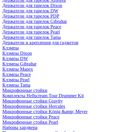
Держатели для тарелок Arborea
Держатели для тарелок Dixon
Держатели для тарелок DW
Держатели для тарелок PDP
Держатели для тарелок Gibraltar
Держатели для тарелок Peace
Держатели для тарелок Pearl
Держатели для тарелок Tama
Держатели и крепления для гаджетов
Клэмпы
Клэмпы Dixon
Клэмпы DW
Клэмпы Gibraltar
Клэмпы Mapex
Клэмпы Peace
Клэмпы Pearl
Клэмпы Tama
Микрофонные стойки
Комплекты Hellscream Tour Drummer Kit
Микрофонные стойки Gravity
Микрофонные стойки Hercules
Микрофонные стойки König &amp; Meyer
Микрофонные стойки Peace
Микрофонные стойки Pearl
Наборы хардвера