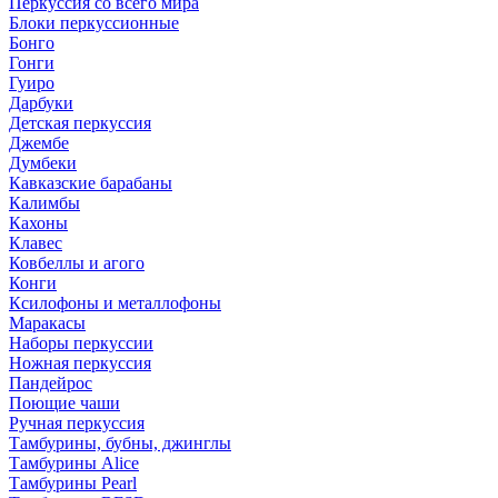
Перкуссия со всего мира
Блоки перкуссионные
Бонго
Гонги
Гуиро
Дарбуки
Детская перкуссия
Джембе
Думбеки
Кавказские барабаны
Калимбы
Кахоны
Клавес
Ковбеллы и агого
Конги
Ксилофоны и металлофоны
Маракасы
Наборы перкуссии
Ножная перкуссия
Пандейрос
Поющие чаши
Ручная перкуссия
Тамбурины, бубны, джинглы
Тамбурины Alice
Тамбурины Pearl