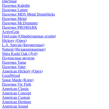
Цветные
Палочки Kaledin
Палочки Lutner
Палочки MDS Metal DrumSticks
Палочки Meinl
Палочки Mr.Drummer
Палочки PROMARK
ActiveGrip
FireGrain (Обработанные огнём)
Hickory (Орех)
L.A. Special (Бюджетные)
Natural (Нелакированные)
Shira Kashi Oak (Дуб)
Подписные модели
Палочки Tama
Палочки Vater
American Hickory (Орех)
GoodWood
Sugar Maple (Клен)
Палочки Vic Firth
American Classic
American Concept
American Custom
American Heritage
American Sound