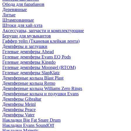
Обода для барабанов
Деревянные
Литые
Штампованные
Штоки для хай-хэта
Аксессуары, запчасти и комплектующие
Беруши для музыкантов
Гаффер тейп (Тканевая клейкая лента)
Демпферы и заглушки
Гелевые демпферы Ahead
Гелевые демпферы Evans EQ Pods
Гелевые демпферы Kingdo
Гелевые демпферы Moongel (RTOM)
Гелевые демпферы SlapKlatz
Демпферные кольца Blast Plast
Демпферные кольца Remo
Демпферные кольца Williams Zero Rings
Демпферные кольца и подушки Evans
Демпферы Gibraltar
Демпферы Meinl
Демпферы Peace
Демпферы Vater
Накладки Big Fat Snare Drum
Накладки Evans SoundOff
Накладки Majestic