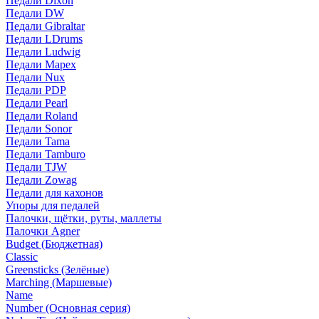
Педали Dixon
Педали DW
Педали Gibraltar
Педали LDrums
Педали Ludwig
Педали Mapex
Педали Nux
Педали PDP
Педали Pearl
Педали Roland
Педали Sonor
Педали Tama
Педали Tamburo
Педали TJW
Педали Zowag
Педали для кахонов
Упоры для педалей
Палочки, щётки, руты, маллеты
Палочки Agner
Budget (Бюджетная)
Classic
Greensticks (Зелёные)
Marching (Маршевые)
Name
Number (Основная серия)