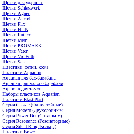
Щетки для ударных
Щетки Schlagwerk
Щетки Agner
Щетки Ahead
Щетки Flix
Щетки HUN
Щетки Lutner
Щетки Meinl
Щетки PROMARK
Щетки Vater
Щетки Vic Firth
Щетки Sela
Пластики, сетки, кожа
Пластики Aquarian
Aquarian для бас-барабана
Aquarian для малого барабана
Aquarian для томов
Наборы пластиков Aquarian
Пластики Blast Plast
Серия Classic (Однослойные)
Серия Modern (Двухслойные)
Серия Power Dot (С пятаком)
Серия Resonance (Резонаторные)
Серия Silent Ring (Кольца)
Пластики Bowo