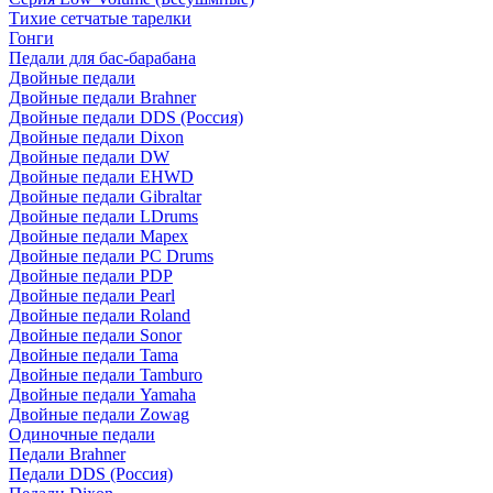
Тихие сетчатые тарелки
Гонги
Педали для бас-барабана
Двойные педали
Двойные педали Brahner
Двойные педали DDS (Россия)
Двойные педали Dixon
Двойные педали DW
Двойные педали EHWD
Двойные педали Gibraltar
Двойные педали LDrums
Двойные педали Mapex
Двойные педали PC Drums
Двойные педали PDP
Двойные педали Pearl
Двойные педали Roland
Двойные педали Sonor
Двойные педали Tama
Двойные педали Tamburo
Двойные педали Yamaha
Двойные педали Zowag
Одиночные педали
Педали Brahner
Педали DDS (Россия)