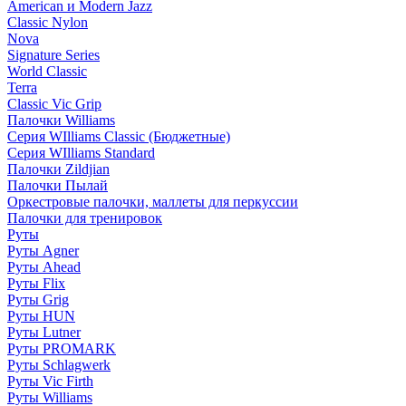
American и Modern Jazz
Classic Nylon
Nova
Signature Series
World Classic
Terra
Classic Vic Grip
Палочки Williams
Серия WIlliams Classic (Бюджетные)
Серия WIlliams Standard
Палочки Zildjian
Палочки Пылай
Оркестровые палочки, маллеты для перкуссии
Палочки для тренировок
Руты
Руты Agner
Руты Ahead
Руты Flix
Руты Grig
Руты HUN
Руты Lutner
Руты PROMARK
Руты Schlagwerk
Руты Vic Firth
Руты Williams