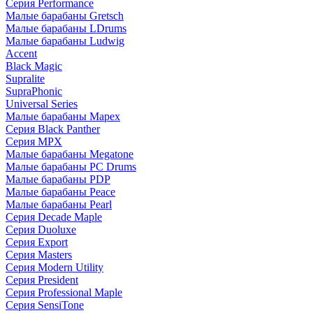
Серия Performance
Малые барабаны Gretsch
Малые барабаны LDrums
Малые барабаны Ludwig
Accent
Black Magic
Supralite
SupraPhonic
Universal Series
Малые барабаны Mapex
Серия Black Panther
Серия MPX
Малые барабаны Megatone
Малые барабаны PC Drums
Малые барабаны PDP
Малые барабаны Peace
Малые барабаны Pearl
Серия Decade Maple
Серия Duoluxe
Серия Export
Серия Masters
Серия Modern Utility
Серия President
Серия Professional Maple
Серия SensiTone