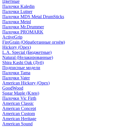
Цветные
Палочки Kaledin
Палочки Lutner
Палочки MDS Metal DrumSticks
Палочки Meinl
Палочки Mr.Drummer
Палочки PROMARK
ActiveGrip
FireGrain (Обработанные огнём)
Hickory (Орех)
L.A. Special (Бюджетные)
Natural (Нелакированные)
Shira Kashi Oak (Дуб)
Подписные модели
Палочки Tama
Палочки Vater
American Hickory (Орех)
GoodWood
Sugar Maple (Клен)
Палочки Vic Firth
American Classic
American Concept
American Custom
American Heritage
American Sound