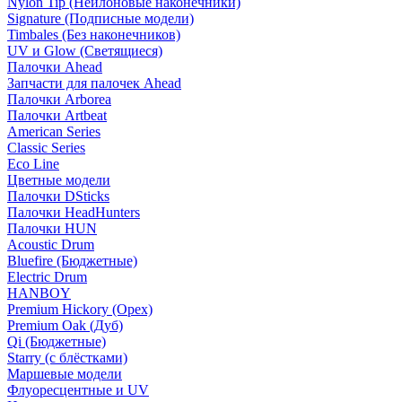
Nylon Tip (Нейлоновые наконечники)
Signature (Подписные модели)
Timbales (Без наконечников)
UV и Glow (Светящиеся)
Палочки Ahead
Запчасти для палочек Ahead
Палочки Arborea
Палочки Artbeat
American Series
Classic Series
Eco Line
Цветные модели
Палочки DSticks
Палочки HeadHunters
Палочки HUN
Acoustic Drum
Bluefire (Бюджетные)
Electric Drum
HANBOY
Premium Hickory (Орех)
Premium Oak (Дуб)
Qi (Бюджетные)
Starry (с блёстками)
Маршевые модели
Флуоресцентные и UV