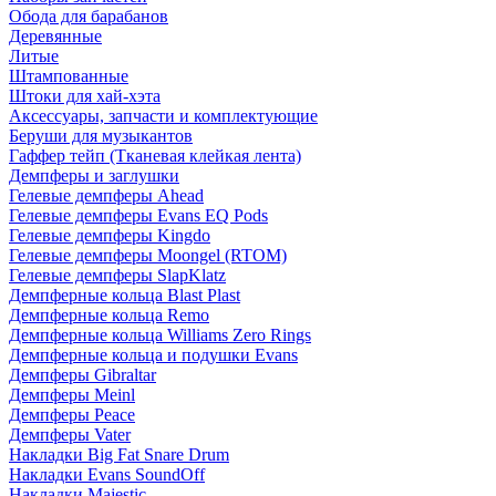
Обода для барабанов
Деревянные
Литые
Штампованные
Штоки для хай-хэта
Аксессуары, запчасти и комплектующие
Беруши для музыкантов
Гаффер тейп (Тканевая клейкая лента)
Демпферы и заглушки
Гелевые демпферы Ahead
Гелевые демпферы Evans EQ Pods
Гелевые демпферы Kingdo
Гелевые демпферы Moongel (RTOM)
Гелевые демпферы SlapKlatz
Демпферные кольца Blast Plast
Демпферные кольца Remo
Демпферные кольца Williams Zero Rings
Демпферные кольца и подушки Evans
Демпферы Gibraltar
Демпферы Meinl
Демпферы Peace
Демпферы Vater
Накладки Big Fat Snare Drum
Накладки Evans SoundOff
Накладки Majestic