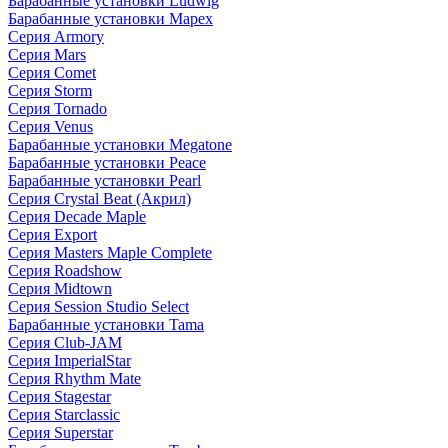
Барабанные установки Ludwig
Барабанные установки Mapex
Серия Armory
Серия Mars
Серия Comet
Серия Storm
Серия Tornado
Серия Venus
Барабанные установки Megatone
Барабанные установки Peace
Барабанные установки Pearl
Серия Crystal Beat (Акрил)
Серия Decade Maple
Серия Export
Серия Masters Maple Complete
Серия Roadshow
Серия Midtown
Серия Session Studio Select
Барабанные установки Tama
Серия Club-JAM
Серия ImperialStar
Серия Rhythm Mate
Серия Stagestar
Серия Starclassic
Серия Superstar