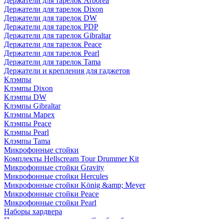
Держатели для тарелок Arborea
Держатели для тарелок Dixon
Держатели для тарелок DW
Держатели для тарелок PDP
Держатели для тарелок Gibraltar
Держатели для тарелок Peace
Держатели для тарелок Pearl
Держатели для тарелок Tama
Держатели и крепления для гаджетов
Клэмпы
Клэмпы Dixon
Клэмпы DW
Клэмпы Gibraltar
Клэмпы Mapex
Клэмпы Peace
Клэмпы Pearl
Клэмпы Tama
Микрофонные стойки
Комплекты Hellscream Tour Drummer Kit
Микрофонные стойки Gravity
Микрофонные стойки Hercules
Микрофонные стойки König &amp; Meyer
Микрофонные стойки Peace
Микрофонные стойки Pearl
Наборы хардвера