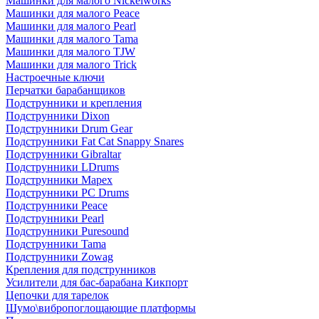
Машинки для малого Nickelworks
Машинки для малого Peace
Машинки для малого Pearl
Машинки для малого Tama
Машинки для малого TJW
Машинки для малого Trick
Настроечные ключи
Перчатки барабанщиков
Подструнники и крепления
Подструнники Dixon
Подструнники Drum Gear
Подструнники Fat Cat Snappy Snares
Подструнники Gibraltar
Подструнники LDrums
Подструнники Mapex
Подструнники PC Drums
Подструнники Peace
Подструнники Pearl
Подструнники Puresound
Подструнники Tama
Подструнники Zowag
Крепления для подструнников
Усилители для бас-барабана Кикпорт
Цепочки для тарелок
Шумо\вибропоглощающие платформы