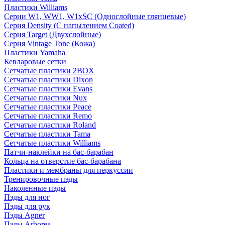
Пластики Williams
Серии W1, WW1, W1xSC (Однослойные глянцевые)
Серия Density (C напылением Coated)
Серия Target (Двухслойные)
Серия Vintage Tone (Кожа)
Пластики Yamaha
Кевларовые сетки
Сетчатые пластики 2BOX
Сетчатые пластики Dixon
Сетчатые пластики Evans
Сетчатые пластики Nux
Сетчатые пластики Peace
Сетчатые пластики Remo
Сетчатые пластики Roland
Сетчатые пластики Tama
Сетчатые пластики Williams
Патчи-наклейки на бас-барабан
Кольца на отверстие бас-барабана
Пластики и мембраны для перкуссии
Тренировочные пэды
Наколенные пэды
Пэды для ног
Пэды для рук
Пэды Agner
Пэды Arborea