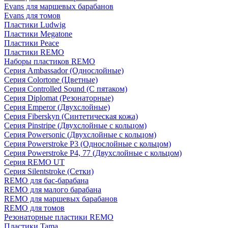
Evans для маршевых барабанов
Evans для томов
Пластики Ludwig
Пластики Megatone
Пластики Peace
Пластики REMO
Наборы пластиков REMO
Серия Ambassador (Однослойные)
Серия Colortone (Цветные)
Серия Controlled Sound (С пятаком)
Серия Diplomat (Резонаторные)
Серия Emperor (Двухслойные)
Серия Fiberskyn (Синтетическая кожа)
Серия Pinstripe (Двухслойные с кольцом)
Серия Powersonic (Двухслойные с кольцом)
Серия Powerstroke P3 (Однослойные с кольцом)
Серия Powerstroke P4, 77 (Двухслойные с кольцом)
Серия REMO UT
Серия Silentstroke (Сетки)
REMO для бас-барабана
REMO для малого барабана
REMO для маршевых барабанов
REMO для томов
Резонаторные пластики REMO
Пластики Tama