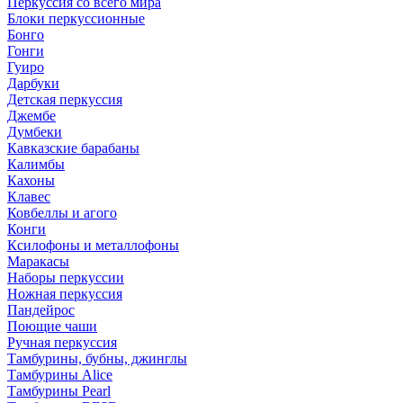
Перкуссия со всего мира
Блоки перкуссионные
Бонго
Гонги
Гуиро
Дарбуки
Детская перкуссия
Джембе
Думбеки
Кавказские барабаны
Калимбы
Кахоны
Клавес
Ковбеллы и агого
Конги
Ксилофоны и металлофоны
Маракасы
Наборы перкуссии
Ножная перкуссия
Пандейрос
Поющие чаши
Ручная перкуссия
Тамбурины, бубны, джинглы
Тамбурины Alice
Тамбурины Pearl