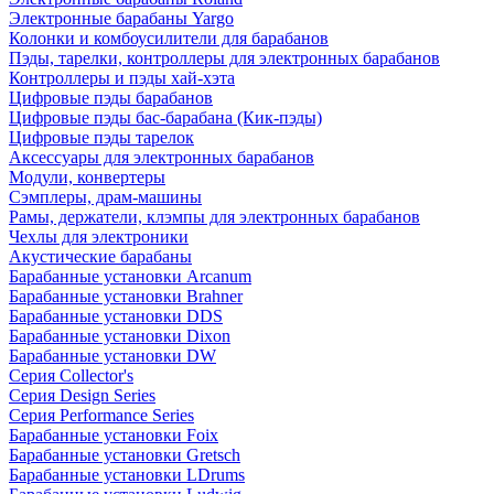
Электронные барабаны Yargo
Колонки и комбоусилители для барабанов
Пэды, тарелки, контроллеры для электронных барабанов
Контроллеры и пэды хай-хэта
Цифровые пэды барабанов
Цифровые пэды бас-барабана (Кик-пэды)
Цифровые пэды тарелок
Аксессуары для электронных барабанов
Модули, конвертеры
Сэмплеры, драм-машины
Рамы, держатели, клэмпы для электронных барабанов
Чехлы для электроники
Акустические барабаны
Барабанные установки Arcanum
Барабанные установки Brahner
Барабанные установки DDS
Барабанные установки Dixon
Барабанные установки DW
Серия Collector's
Серия Design Series
Серия Performance Series
Барабанные установки Foix
Барабанные установки Gretsch
Барабанные установки LDrums