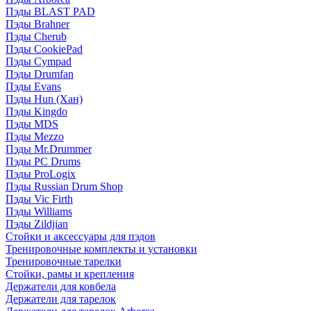
Пэды BLAST PAD
Пэды Brahner
Пэды Cherub
Пэды CookiePad
Пэды Cympad
Пэды Drumfan
Пэды Evans
Пэды Hun (Хан)
Пэды Kingdo
Пэды MDS
Пэды Mezzo
Пэды Mr.Drummer
Пэды PC Drums
Пэды ProLogix
Пэды Russian Drum Shop
Пэды Vic Firth
Пэды Williams
Пэды Zildjian
Стойки и аксессуары для пэдов
Тренировочные комплекты и установки
Тренировочные тарелки
Стойки, рамы и крепления
Держатели для ковбела
Держатели для тарелок