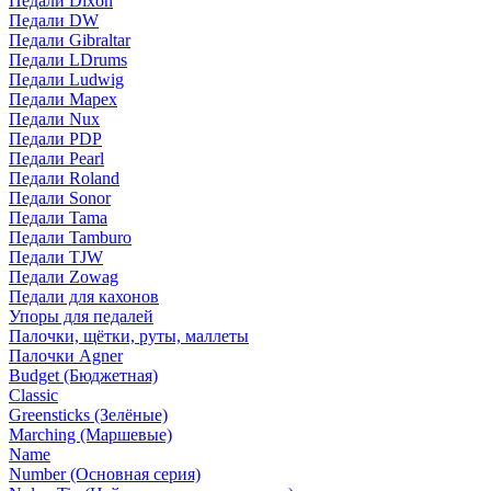
Педали Dixon
Педали DW
Педали Gibraltar
Педали LDrums
Педали Ludwig
Педали Mapex
Педали Nux
Педали PDP
Педали Pearl
Педали Roland
Педали Sonor
Педали Tama
Педали Tamburo
Педали TJW
Педали Zowag
Педали для кахонов
Упоры для педалей
Палочки, щётки, руты, маллеты
Палочки Agner
Budget (Бюджетная)
Classic
Greensticks (Зелёные)
Marching (Маршевые)
Name
Number (Основная серия)