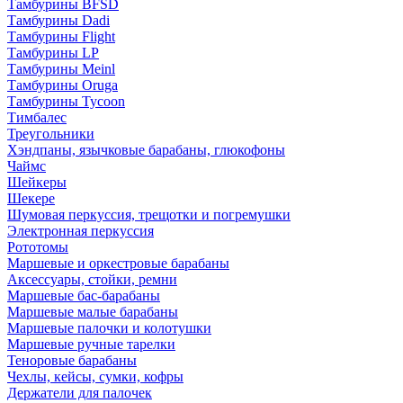
Тамбурины BFSD
Тамбурины Dadi
Тамбурины Flight
Тамбурины LP
Тамбурины Meinl
Тамбурины Oruga
Тамбурины Tycoon
Тимбалес
Треугольники
Хэндпаны, язычковые барабаны, глюкофоны
Чаймс
Шейкеры
Шекере
Шумовая перкуссия, трещотки и погремушки
Электронная перкуссия
Рототомы
Маршевые и оркестровые барабаны
Аксессуары, стойки, ремни
Маршевые бас-барабаны
Маршевые малые барабаны
Маршевые палочки и колотушки
Маршевые ручные тарелки
Теноровые барабаны
Чехлы, кейсы, сумки, кофры
Держатели для палочек