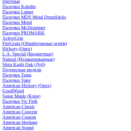
Цветные
Палочки Kaledin
Палочки Lutner
Палочки MDS Metal DrumSticks
Палочки Meinl
Палочки Mr.Drummer
Палочки PROMARK
ActiveGrip
FireGrain (Обработанные огнём)
Hickory (Орех)
L.A. Special (Бюджетные)
Natural (Нелакированные)
Shira Kashi Oak (Дуб)
Подписные модели
Палочки Tama
Палочки Vater
American Hickory (Орех)
GoodWood
Sugar Maple (Клен)
Палочки Vic Firth
American Classic
American Concept
American Custom
American Heritage
American Sound