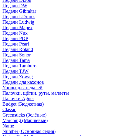
Педали Dixon
Педали DW
Педали Gibraltar
Педали LDrums
Педали Ludwig
Педали Mapex
Педали Nux
Педали PDP
Педали Pearl
Педали Roland
Педали Sonor
Педали Tama
Педали Tamburo
Педали TJW
Педали Zowag
Педали для кахонов
Упоры для педалей
Палочки, щётки, руты, маллеты
Палочки Agner
Budget (Бюджетная)
Classic
Greensticks (Зелёные)
Marching (Маршевые)
Name
Number (Основная серия)