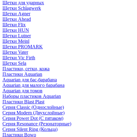
Щетки для ударных
Щетки Schlagwerk
Щетки Agner
Щетки Ahead
Щетки Flix
Щетки HUN
Щетки Lutner
Щетки Meinl
Щетки PROMARK
Щетки Vater
Щетки Vic Firth
Щетки Sela
Пластики, сетки, кожа
Пластики Aquarian
Aquarian для бас-барабана
Aquarian для малого барабана
Aquarian для томов
Наборы пластиков Aquarian
Пластики Blast Plast
Серия Classic (Однослойные)
Серия Modern (Двухслойные)
Серия Power Dot (С пятаком)
Серия Resonance (Резонаторные)
Серия Silent Ring (Кольца)
Пластики Bowo