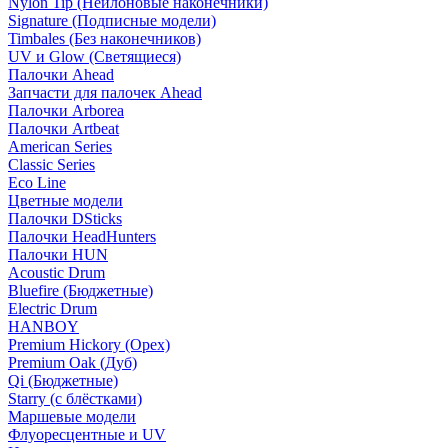
Nylon Tip (Нейлоновые наконечники)
Signature (Подписные модели)
Timbales (Без наконечников)
UV и Glow (Светящиеся)
Палочки Ahead
Запчасти для палочек Ahead
Палочки Arborea
Палочки Artbeat
American Series
Classic Series
Eco Line
Цветные модели
Палочки DSticks
Палочки HeadHunters
Палочки HUN
Acoustic Drum
Bluefire (Бюджетные)
Electric Drum
HANBOY
Premium Hickory (Орех)
Premium Oak (Дуб)
Qi (Бюджетные)
Starry (с блёстками)
Маршевые модели
Флуоресцентные и UV