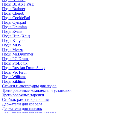
Пэды BLAST PAD
Пэды Brahner
Пэды Cherub
Пэды CookiePad
Пэды Cympad
Пэды Drumfan
Пэды Evans
Пэды Hun (Хан)
Пэды Kingdo
Пэды MDS
Пэды Mezzo
Пэды Mr.Drummer
Пэды PC Drums
Пэды ProLogix
Пэды Russian Drum Shop
Пэды Vic Firth
Пэды Williams
Пэды Zildjian
Стойки и аксессуары для пэдов
Тренировочные комплекты и установки
Тренировочные тарелки
Стойки, рамы и крепления
Держатели для ковбела
Держатели для тарелок