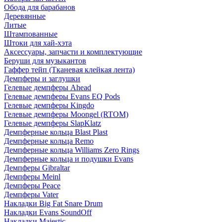
Обода для барабанов
Деревянные
Литые
Штампованные
Штоки для хай-хэта
Аксессуары, запчасти и комплектующие
Беруши для музыкантов
Гаффер тейп (Тканевая клейкая лента)
Демпферы и заглушки
Гелевые демпферы Ahead
Гелевые демпферы Evans EQ Pods
Гелевые демпферы Kingdo
Гелевые демпферы Moongel (RTOM)
Гелевые демпферы SlapKlatz
Демпферные кольца Blast Plast
Демпферные кольца Remo
Демпферные кольца Williams Zero Rings
Демпферные кольца и подушки Evans
Демпферы Gibraltar
Демпферы Meinl
Демпферы Peace
Демпферы Vater
Накладки Big Fat Snare Drum
Накладки Evans SoundOff
Накладки Majestic