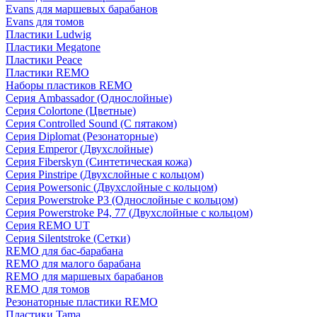
Evans для маршевых барабанов
Evans для томов
Пластики Ludwig
Пластики Megatone
Пластики Peace
Пластики REMO
Наборы пластиков REMO
Серия Ambassador (Однослойные)
Серия Colortone (Цветные)
Серия Controlled Sound (С пятаком)
Серия Diplomat (Резонаторные)
Серия Emperor (Двухслойные)
Серия Fiberskyn (Синтетическая кожа)
Серия Pinstripe (Двухслойные с кольцом)
Серия Powersonic (Двухслойные с кольцом)
Серия Powerstroke P3 (Однослойные с кольцом)
Серия Powerstroke P4, 77 (Двухслойные с кольцом)
Серия REMO UT
Серия Silentstroke (Сетки)
REMO для бас-барабана
REMO для малого барабана
REMO для маршевых барабанов
REMO для томов
Резонаторные пластики REMO
Пластики Tama