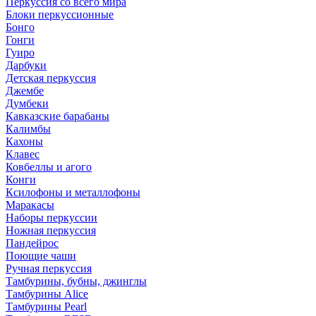
Перкуссия со всего мира
Блоки перкуссионные
Бонго
Гонги
Гуиро
Дарбуки
Детская перкуссия
Джембе
Думбеки
Кавказские барабаны
Калимбы
Кахоны
Клавес
Ковбеллы и агого
Конги
Ксилофоны и металлофоны
Маракасы
Наборы перкуссии
Ножная перкуссия
Пандейрос
Поющие чаши
Ручная перкуссия
Тамбурины, бубны, джинглы
Тамбурины Alice
Тамбурины Pearl