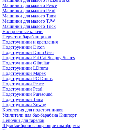
Машинки для малого Nickelworks
Машинки для малого Peace
Машинки для малого Pearl
Машинки для малого Tama
Машинки для малого TJW
Машинки для малого Trick
Настроечные ключи
Перчатки барабанщиков
Подструнники и крепления
Подструнники Dixon
Подструнники Drum Gear
Подструнники Fat Cat Snappy Snares
Подструнники Gibraltar
Подструнники LDrums
Подструнники Mapex
Подструнники PC Drums
Подструнники Peace
Подструнники Pearl
Подструнники Puresound
Подструнники Tama
Подструнники Zowag
Крепления для подструнников
Усилители для бас-барабана Кикпорт
Цепочки для тарелок
Шумо\вибропоглощающие платформы