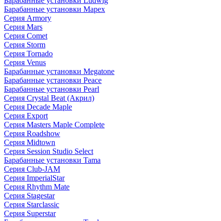
Барабанные установки Ludwig
Барабанные установки Mapex
Серия Armory
Серия Mars
Серия Comet
Серия Storm
Серия Tornado
Серия Venus
Барабанные установки Megatone
Барабанные установки Peace
Барабанные установки Pearl
Серия Crystal Beat (Акрил)
Серия Decade Maple
Серия Export
Серия Masters Maple Complete
Серия Roadshow
Серия Midtown
Серия Session Studio Select
Барабанные установки Tama
Серия Club-JAM
Серия ImperialStar
Серия Rhythm Mate
Серия Stagestar
Серия Starclassic
Серия Superstar