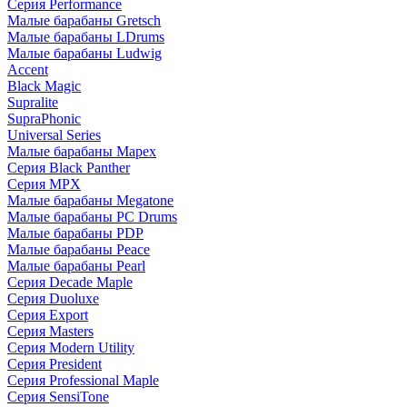
Серия Performance
Малые барабаны Gretsch
Малые барабаны LDrums
Малые барабаны Ludwig
Accent
Black Magic
Supralite
SupraPhonic
Universal Series
Малые барабаны Mapex
Серия Black Panther
Серия MPX
Малые барабаны Megatone
Малые барабаны PC Drums
Малые барабаны PDP
Малые барабаны Peace
Малые барабаны Pearl
Серия Decade Maple
Серия Duoluxe
Серия Export
Серия Masters
Серия Modern Utility
Серия President
Серия Professional Maple
Серия SensiTone