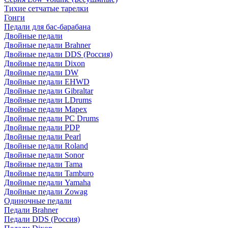
Тихие сетчатые тарелки
Гонги
Педали для бас-барабана
Двойные педали
Двойные педали Brahner
Двойные педали DDS (Россия)
Двойные педали Dixon
Двойные педали DW
Двойные педали EHWD
Двойные педали Gibraltar
Двойные педали LDrums
Двойные педали Mapex
Двойные педали PC Drums
Двойные педали PDP
Двойные педали Pearl
Двойные педали Roland
Двойные педали Sonor
Двойные педали Tama
Двойные педали Tamburo
Двойные педали Yamaha
Двойные педали Zowag
Одиночные педали
Педали Brahner
Педали DDS (Россия)