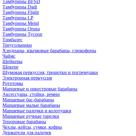
Тамбурины BFSD
Тамбурины Dadi
Тамбурины Flight
Тамбурины LP
Тамбурины Meinl
Тамбурины Oruga
Тамбурины Tycoon
Тимбалес
Треугольники
Хэндпаны, язычковые барабаны, глюкофоны
Чаймс
Шейкеры
Шекере
Шумовая перкуссия, трещотки и погремушки
Электронная перкуссия
Рототомы
Маршевые и оркестровые барабаны
Аксессуары, стойки, ремни
Маршевые бас-барабаны
Маршевые малые барабаны
Маршевые палочки и колотушки
Маршевые ручные тарелки
Теноровые барабаны
Чехлы, кейсы, сумки, кофры
Держатели для палочек