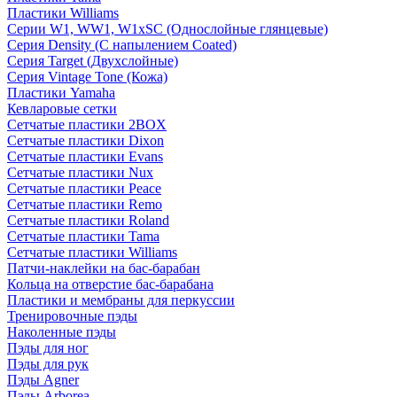
Пластики Williams
Серии W1, WW1, W1xSC (Однослойные глянцевые)
Серия Density (C напылением Coated)
Серия Target (Двухслойные)
Серия Vintage Tone (Кожа)
Пластики Yamaha
Кевларовые сетки
Сетчатые пластики 2BOX
Сетчатые пластики Dixon
Сетчатые пластики Evans
Сетчатые пластики Nux
Сетчатые пластики Peace
Сетчатые пластики Remo
Сетчатые пластики Roland
Сетчатые пластики Tama
Сетчатые пластики Williams
Патчи-наклейки на бас-барабан
Кольца на отверстие бас-барабана
Пластики и мембраны для перкуссии
Тренировочные пэды
Наколенные пэды
Пэды для ног
Пэды для рук
Пэды Agner
Пэды Arborea