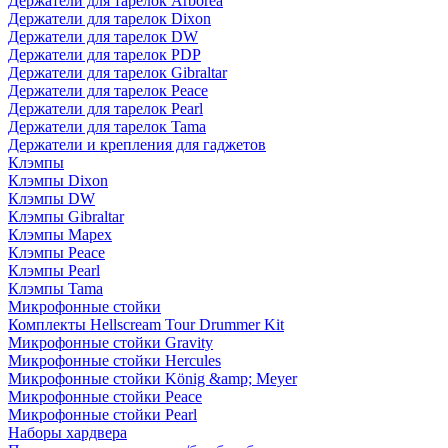
Держатели для тарелок Arborea
Держатели для тарелок Dixon
Держатели для тарелок DW
Держатели для тарелок PDP
Держатели для тарелок Gibraltar
Держатели для тарелок Peace
Держатели для тарелок Pearl
Держатели для тарелок Tama
Держатели и крепления для гаджетов
Клэмпы
Клэмпы Dixon
Клэмпы DW
Клэмпы Gibraltar
Клэмпы Mapex
Клэмпы Peace
Клэмпы Pearl
Клэмпы Tama
Микрофонные стойки
Комплекты Hellscream Tour Drummer Kit
Микрофонные стойки Gravity
Микрофонные стойки Hercules
Микрофонные стойки König &amp; Meyer
Микрофонные стойки Peace
Микрофонные стойки Pearl
Наборы хардвера