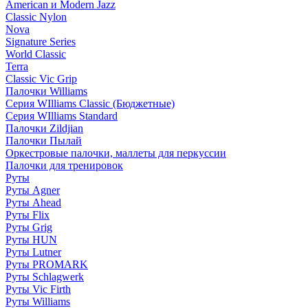
American и Modern Jazz
Classic Nylon
Nova
Signature Series
World Classic
Terra
Classic Vic Grip
Палочки Williams
Серия WIlliams Classic (Бюджетные)
Серия WIlliams Standard
Палочки Zildjian
Палочки Пылай
Оркестровые палочки, маллеты для перкуссии
Палочки для тренировок
Руты
Руты Agner
Руты Ahead
Руты Flix
Руты Grig
Руты HUN
Руты Lutner
Руты PROMARK
Руты Schlagwerk
Руты Vic Firth
Руты Williams