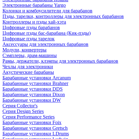
Электронные барабаны Yargo
Колонки и комбоусилители для барабанов
Пэды, тарелки, контроллеры для электронных барабанов
Контроллеры и пэды хай-хэта
Цифровые пэды барабанов
Цифровые пэды бас-барабана (Кик-пэды)
Цифровые пэды тарелок
Аксессуары для электронных барабанов
Модули, конвертеры
Сэмплеры, драм-машины
Рамы, держатели, клэмпы для электронных барабанов
Чехлы для электроники
Акустические барабаны
Барабанные установки Arcanum
Барабанные установки Brahner
Барабанные установки DDS
Барабанные установки Dixon
Барабанные установки DW
Серия Collector's
Серия Design Series
Серия Performance Series
Барабанные установки Foix
Барабанные установки Gretsch
Барабанные установки LDrums