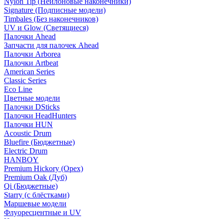
Nylon Tip (Нейлоновые наконечники)
Signature (Подписные модели)
Timbales (Без наконечников)
UV и Glow (Светящиеся)
Палочки Ahead
Запчасти для палочек Ahead
Палочки Arborea
Палочки Artbeat
American Series
Classic Series
Eco Line
Цветные модели
Палочки DSticks
Палочки HeadHunters
Палочки HUN
Acoustic Drum
Bluefire (Бюджетные)
Electric Drum
HANBOY
Premium Hickory (Орех)
Premium Oak (Дуб)
Qi (Бюджетные)
Starry (с блёстками)
Маршевые модели
Флуоресцентные и UV