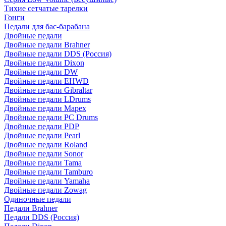
Тихие сетчатые тарелки
Гонги
Педали для бас-барабана
Двойные педали
Двойные педали Brahner
Двойные педали DDS (Россия)
Двойные педали Dixon
Двойные педали DW
Двойные педали EHWD
Двойные педали Gibraltar
Двойные педали LDrums
Двойные педали Mapex
Двойные педали PC Drums
Двойные педали PDP
Двойные педали Pearl
Двойные педали Roland
Двойные педали Sonor
Двойные педали Tama
Двойные педали Tamburo
Двойные педали Yamaha
Двойные педали Zowag
Одиночные педали
Педали Brahner
Педали DDS (Россия)