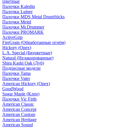
Цветные
Палочки Kaledin
Палочки Lutner
Палочки MDS Metal DrumSticks
Палочки Meinl
Палочки Mr.Drummer
Палочки PROMARK
ActiveGrip
FireGrain (Обработанные огнём)
Hickory (Орех)
L.A. Special (Бюджетные)
Natural (Нелакированные)
Shira Kashi Oak (Дуб)
Подписные модели
Палочки Tama
Палочки Vater
American Hickory (Орех)
GoodWood
Sugar Maple (Клен)
Палочки Vic Firth
American Classic
American Concept
American Custom
American Heritage
American Sound