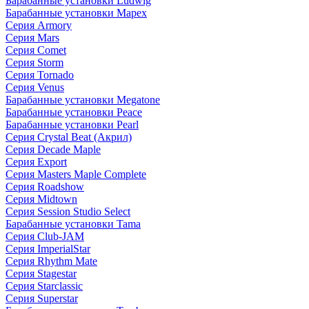
Барабанные установки Ludwig
Барабанные установки Mapex
Серия Armory
Серия Mars
Серия Comet
Серия Storm
Серия Tornado
Серия Venus
Барабанные установки Megatone
Барабанные установки Peace
Барабанные установки Pearl
Серия Crystal Beat (Акрил)
Серия Decade Maple
Серия Export
Серия Masters Maple Complete
Серия Roadshow
Серия Midtown
Серия Session Studio Select
Барабанные установки Tama
Серия Club-JAM
Серия ImperialStar
Серия Rhythm Mate
Серия Stagestar
Серия Starclassic
Серия Superstar