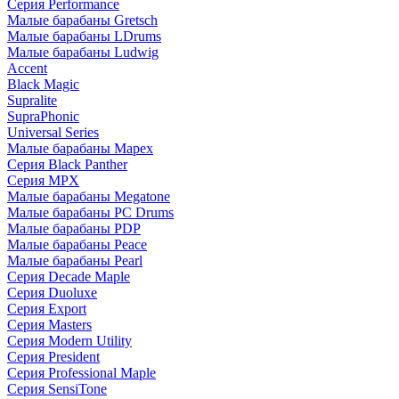
Серия Performance
Малые барабаны Gretsch
Малые барабаны LDrums
Малые барабаны Ludwig
Accent
Black Magic
Supralite
SupraPhonic
Universal Series
Малые барабаны Mapex
Серия Black Panther
Серия MPX
Малые барабаны Megatone
Малые барабаны PC Drums
Малые барабаны PDP
Малые барабаны Peace
Малые барабаны Pearl
Серия Decade Maple
Серия Duoluxe
Серия Export
Серия Masters
Серия Modern Utility
Серия President
Серия Professional Maple
Серия SensiTone