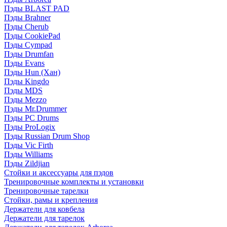
Пэды BLAST PAD
Пэды Brahner
Пэды Cherub
Пэды CookiePad
Пэды Cympad
Пэды Drumfan
Пэды Evans
Пэды Hun (Хан)
Пэды Kingdo
Пэды MDS
Пэды Mezzo
Пэды Mr.Drummer
Пэды PC Drums
Пэды ProLogix
Пэды Russian Drum Shop
Пэды Vic Firth
Пэды Williams
Пэды Zildjian
Стойки и аксессуары для пэдов
Тренировочные комплекты и установки
Тренировочные тарелки
Стойки, рамы и крепления
Держатели для ковбела
Держатели для тарелок