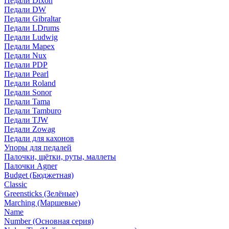
Педали Dixon
Педали DW
Педали Gibraltar
Педали LDrums
Педали Ludwig
Педали Mapex
Педали Nux
Педали PDP
Педали Pearl
Педали Roland
Педали Sonor
Педали Tama
Педали Tamburo
Педали TJW
Педали Zowag
Педали для кахонов
Упоры для педалей
Палочки, щётки, руты, маллеты
Палочки Agner
Budget (Бюджетная)
Classic
Greensticks (Зелёные)
Marching (Маршевые)
Name
Number (Основная серия)