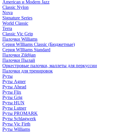
American и Modern Jazz
Classic Nylon
Nova
Signature Series
World Classic
Terra
Classic Vic Grip
Палочки Williams
Серия WIlliams Classic (Бюджетные)
Серия WIlliams Standard
Палочки Zildjian
Палочки Пылай
Оркестровые палочки, маллеты для перкуссии
Палочки для тренировок
Руты
Руты Agner
Руты Ahead
Руты Flix
Руты Grig
Руты HUN
Руты Lutner
Руты PROMARK
Руты Schlagwerk
Руты Vic Firth
Руты Williams