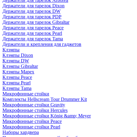
Держатели для тарелок Arborea
Держатели для тарелок Dixon
Держатели для тарелок DW
Держатели для тарелок PDP
Держатели для тарелок Gibraltar
Держатели для тарелок Peace
Держатели для тарелок Pearl
Держатели для тарелок Tama
Держатели и крепления для гаджетов
Клэмпы
Клэмпы Dixon
Клэмпы DW
Клэмпы Gibraltar
Клэмпы Mapex
Клэмпы Peace
Клэмпы Pearl
Клэмпы Tama
Микрофонные стойки
Комплекты Hellscream Tour Drummer Kit
Микрофонные стойки Gravity
Микрофонные стойки Hercules
Микрофонные стойки König &amp; Meyer
Микрофонные стойки Peace
Микрофонные стойки Pearl
Наборы хардвера