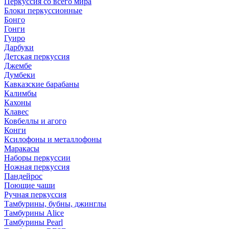
Перкуссия со всего мира
Блоки перкуссионные
Бонго
Гонги
Гуиро
Дарбуки
Детская перкуссия
Джембе
Думбеки
Кавказские барабаны
Калимбы
Кахоны
Клавес
Ковбеллы и агого
Конги
Ксилофоны и металлофоны
Маракасы
Наборы перкуссии
Ножная перкуссия
Пандейрос
Поющие чаши
Ручная перкуссия
Тамбурины, бубны, джинглы
Тамбурины Alice
Тамбурины Pearl