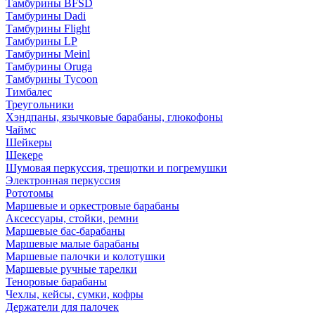
Тамбурины BFSD
Тамбурины Dadi
Тамбурины Flight
Тамбурины LP
Тамбурины Meinl
Тамбурины Oruga
Тамбурины Tycoon
Тимбалес
Треугольники
Хэндпаны, язычковые барабаны, глюкофоны
Чаймс
Шейкеры
Шекере
Шумовая перкуссия, трещотки и погремушки
Электронная перкуссия
Рототомы
Маршевые и оркестровые барабаны
Аксессуары, стойки, ремни
Маршевые бас-барабаны
Маршевые малые барабаны
Маршевые палочки и колотушки
Маршевые ручные тарелки
Теноровые барабаны
Чехлы, кейсы, сумки, кофры
Держатели для палочек