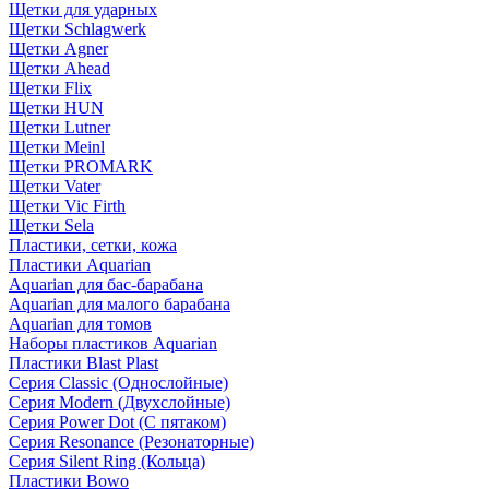
Щетки для ударных
Щетки Schlagwerk
Щетки Agner
Щетки Ahead
Щетки Flix
Щетки HUN
Щетки Lutner
Щетки Meinl
Щетки PROMARK
Щетки Vater
Щетки Vic Firth
Щетки Sela
Пластики, сетки, кожа
Пластики Aquarian
Aquarian для бас-барабана
Aquarian для малого барабана
Aquarian для томов
Наборы пластиков Aquarian
Пластики Blast Plast
Серия Classic (Однослойные)
Серия Modern (Двухслойные)
Серия Power Dot (С пятаком)
Серия Resonance (Резонаторные)
Серия Silent Ring (Кольца)
Пластики Bowo