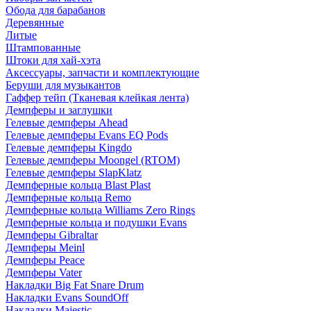
Обода для барабанов
Деревянные
Литые
Штампованные
Штоки для хай-хэта
Аксессуары, запчасти и комплектующие
Беруши для музыкантов
Гаффер тейп (Тканевая клейкая лента)
Демпферы и заглушки
Гелевые демпферы Ahead
Гелевые демпферы Evans EQ Pods
Гелевые демпферы Kingdo
Гелевые демпферы Moongel (RTOM)
Гелевые демпферы SlapKlatz
Демпферные кольца Blast Plast
Демпферные кольца Remo
Демпферные кольца Williams Zero Rings
Демпферные кольца и подушки Evans
Демпферы Gibraltar
Демпферы Meinl
Демпферы Peace
Демпферы Vater
Накладки Big Fat Snare Drum
Накладки Evans SoundOff
Накладки Majestic