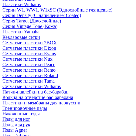
Пластики Williams
Серии W1, WW1, W1xSC (Однослойные глянцевые)
Серия Density (C напылением Coated)
Серия Target (Двухслойные)
Серия Vintage Tone (Кожа)
Пластики Yamaha
Кевларовые сетки
Сетчатые пластики 2BOX
Сетчатые пластики Dixon
Сетчатые пластики Evans
Сетчатые пластики Nux
Сетчатые пластики Peace
Сетчатые пластики Remo
Сетчатые пластики Roland
Сетчатые пластики Tama
Сетчатые пластики Williams
Патчи-наклейки на бас-барабан
Кольца на отверстие бас-барабана
Пластики и мембраны для перкуссии
Тренировочные пэды
Наколенные пэды
Пэды для ног
Пэды для рук
Пэды Agner
Пэды Arborea