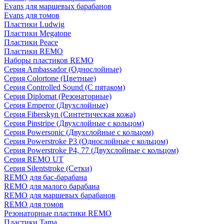
Evans для маршевых барабанов
Evans для томов
Пластики Ludwig
Пластики Megatone
Пластики Peace
Пластики REMO
Наборы пластиков REMO
Серия Ambassador (Однослойные)
Серия Colortone (Цветные)
Серия Controlled Sound (С пятаком)
Серия Diplomat (Резонаторные)
Серия Emperor (Двухслойные)
Серия Fiberskyn (Синтетическая кожа)
Серия Pinstripe (Двухслойные с кольцом)
Серия Powersonic (Двухслойные с кольцом)
Серия Powerstroke P3 (Однослойные с кольцом)
Серия Powerstroke P4, 77 (Двухслойные с кольцом)
Серия REMO UT
Серия Silentstroke (Сетки)
REMO для бас-барабана
REMO для малого барабана
REMO для маршевых барабанов
REMO для томов
Резонаторные пластики REMO
Пластики Tama