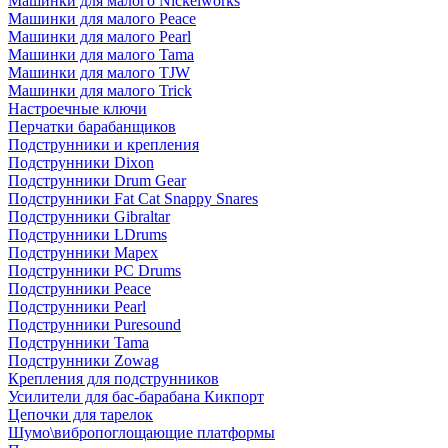
Машинки для малого Nickelworks
Машинки для малого Peace
Машинки для малого Pearl
Машинки для малого Tama
Машинки для малого TJW
Машинки для малого Trick
Настроечные ключи
Перчатки барабанщиков
Подструнники и крепления
Подструнники Dixon
Подструнники Drum Gear
Подструнники Fat Cat Snappy Snares
Подструнники Gibraltar
Подструнники LDrums
Подструнники Mapex
Подструнники PC Drums
Подструнники Peace
Подструнники Pearl
Подструнники Puresound
Подструнники Tama
Подструнники Zowag
Крепления для подструнников
Усилители для бас-барабана Кикпорт
Цепочки для тарелок
Шумо\вибропоглощающие платформы