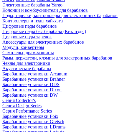
Электронные барабаны Yargo
Колонки и комбоусилители для барабанов
Пэды, тарелки, контроллеры для электронных барабанов
Контроллеры и пэды хай-хэта
Цифровые пэды барабанов
Цифровые пэды бас-барабана (Кик-пэды)
Цифровые пэды тарелок
Аксессуары для электронных барабанов
Модули, конвертеры
Сэмплеры, драм-машины
Рамы, держатели, клэмпы для электронных барабанов
Чехлы для электроники
Акустические барабаны
Барабанные установки Arcanum
Барабанные установки Brahner
Барабанные установки DDS
Барабанные установки Dixon
Барабанные установки DW
Серия Collector's
Серия Design Series
Серия Performance Series
Барабанные установки Foix
Барабанные установки Gretsch
Барабанные установки LDrums