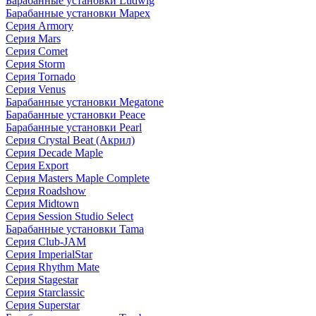
Барабанные установки Ludwig
Барабанные установки Mapex
Серия Armory
Серия Mars
Серия Comet
Серия Storm
Серия Tornado
Серия Venus
Барабанные установки Megatone
Барабанные установки Peace
Барабанные установки Pearl
Серия Crystal Beat (Акрил)
Серия Decade Maple
Серия Export
Серия Masters Maple Complete
Серия Roadshow
Серия Midtown
Серия Session Studio Select
Барабанные установки Tama
Серия Club-JAM
Серия ImperialStar
Серия Rhythm Mate
Серия Stagestar
Серия Starclassic
Серия Superstar