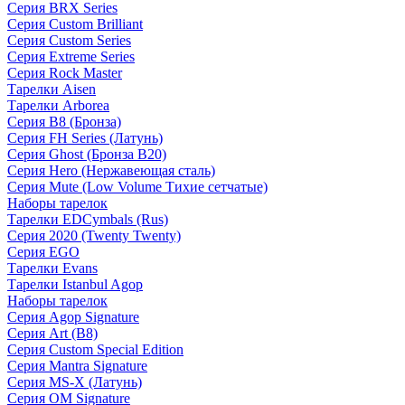
Серия BRX Series
Серия Custom Brilliant
Серия Custom Series
Серия Extreme Series
Серия Rock Master
Тарелки Aisen
Тарелки Arborea
Серия B8 (Бронза)
Серия FH Series (Латунь)
Серия Ghost (Бронза B20)
Серия Hero (Нержавеющая сталь)
Серия Mute (Low Volume Тихие сетчатые)
Наборы тарелок
Тарелки EDCymbals (Rus)
Серия 2020 (Twenty Twenty)
Серия EGO
Тарелки Evans
Тарелки Istanbul Agop
Наборы тарелок
Серия Agop Signature
Серия Art (B8)
Серия Custom Special Edition
Серия Mantra Signature
Серия MS-X (Латунь)
Серия OM Signature