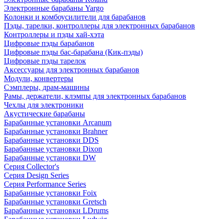
Электронные барабаны Yargo
Колонки и комбоусилители для барабанов
Пэды, тарелки, контроллеры для электронных барабанов
Контроллеры и пэды хай-хэта
Цифровые пэды барабанов
Цифровые пэды бас-барабана (Кик-пэды)
Цифровые пэды тарелок
Аксессуары для электронных барабанов
Модули, конвертеры
Сэмплеры, драм-машины
Рамы, держатели, клэмпы для электронных барабанов
Чехлы для электроники
Акустические барабаны
Барабанные установки Arcanum
Барабанные установки Brahner
Барабанные установки DDS
Барабанные установки Dixon
Барабанные установки DW
Серия Collector's
Серия Design Series
Серия Performance Series
Барабанные установки Foix
Барабанные установки Gretsch
Барабанные установки LDrums