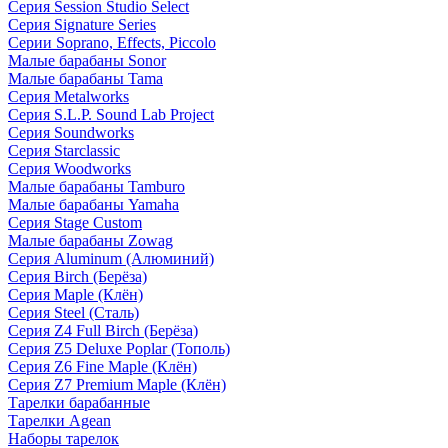
Серия Session Studio Select
Серия Signature Series
Серии Soprano, Effects, Piccolo
Малые барабаны Sonor
Малые барабаны Tama
Серия Metalworks
Серия S.L.P. Sound Lab Project
Серия Soundworks
Серия Starclassic
Серия Woodworks
Малые барабаны Tamburo
Малые барабаны Yamaha
Серия Stage Custom
Малые барабаны Zowag
Серия Aluminum (Алюминий)
Серия Birch (Берёза)
Серия Maple (Клён)
Серия Steel (Сталь)
Серия Z4 Full Birch (Берёза)
Серия Z5 Deluxe Poplar (Тополь)
Серия Z6 Fine Maple (Клён)
Серия Z7 Premium Maple (Клён)
Тарелки барабанные
Тарелки Agean
Наборы тарелок