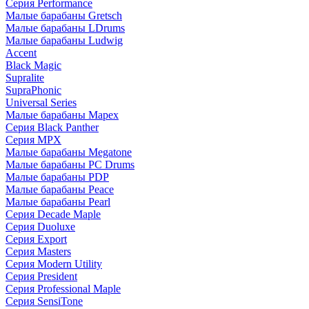
Серия Performance
Малые барабаны Gretsch
Малые барабаны LDrums
Малые барабаны Ludwig
Accent
Black Magic
Supralite
SupraPhonic
Universal Series
Малые барабаны Mapex
Серия Black Panther
Серия MPX
Малые барабаны Megatone
Малые барабаны PC Drums
Малые барабаны PDP
Малые барабаны Peace
Малые барабаны Pearl
Серия Decade Maple
Серия Duoluxe
Серия Export
Серия Masters
Серия Modern Utility
Серия President
Серия Professional Maple
Серия SensiTone