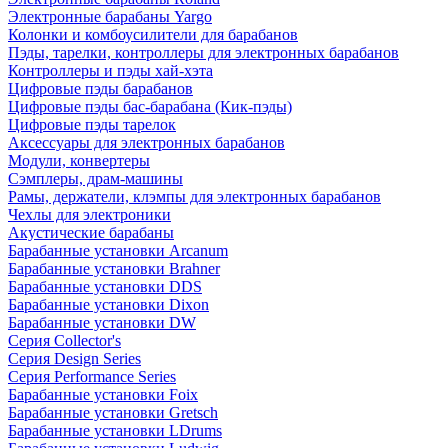
Электронные барабаны Yargo
Колонки и комбоусилители для барабанов
Пэды, тарелки, контроллеры для электронных барабанов
Контроллеры и пэды хай-хэта
Цифровые пэды барабанов
Цифровые пэды бас-барабана (Кик-пэды)
Цифровые пэды тарелок
Аксессуары для электронных барабанов
Модули, конвертеры
Сэмплеры, драм-машины
Рамы, держатели, клэмпы для электронных барабанов
Чехлы для электроники
Акустические барабаны
Барабанные установки Arcanum
Барабанные установки Brahner
Барабанные установки DDS
Барабанные установки Dixon
Барабанные установки DW
Серия Collector's
Серия Design Series
Серия Performance Series
Барабанные установки Foix
Барабанные установки Gretsch
Барабанные установки LDrums