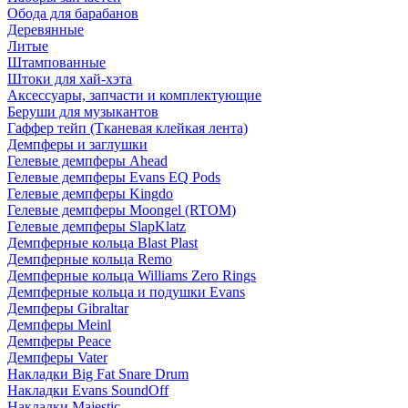
Обода для барабанов
Деревянные
Литые
Штампованные
Штоки для хай-хэта
Аксессуары, запчасти и комплектующие
Беруши для музыкантов
Гаффер тейп (Тканевая клейкая лента)
Демпферы и заглушки
Гелевые демпферы Ahead
Гелевые демпферы Evans EQ Pods
Гелевые демпферы Kingdo
Гелевые демпферы Moongel (RTOM)
Гелевые демпферы SlapKlatz
Демпферные кольца Blast Plast
Демпферные кольца Remo
Демпферные кольца Williams Zero Rings
Демпферные кольца и подушки Evans
Демпферы Gibraltar
Демпферы Meinl
Демпферы Peace
Демпферы Vater
Накладки Big Fat Snare Drum
Накладки Evans SoundOff
Накладки Majestic