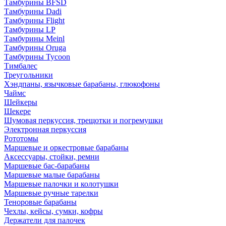
Тамбурины BFSD
Тамбурины Dadi
Тамбурины Flight
Тамбурины LP
Тамбурины Meinl
Тамбурины Oruga
Тамбурины Tycoon
Тимбалес
Треугольники
Хэндпаны, язычковые барабаны, глюкофоны
Чаймс
Шейкеры
Шекере
Шумовая перкуссия, трещотки и погремушки
Электронная перкуссия
Рототомы
Маршевые и оркестровые барабаны
Аксессуары, стойки, ремни
Маршевые бас-барабаны
Маршевые малые барабаны
Маршевые палочки и колотушки
Маршевые ручные тарелки
Теноровые барабаны
Чехлы, кейсы, сумки, кофры
Держатели для палочек