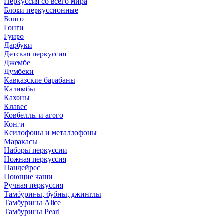
Перкуссия со всего мира
Блоки перкуссионные
Бонго
Гонги
Гуиро
Дарбуки
Детская перкуссия
Джембе
Думбеки
Кавказские барабаны
Калимбы
Кахоны
Клавес
Ковбеллы и агого
Конги
Ксилофоны и металлофоны
Маракасы
Наборы перкуссии
Ножная перкуссия
Пандейрос
Поющие чаши
Ручная перкуссия
Тамбурины, бубны, джинглы
Тамбурины Alice
Тамбурины Pearl