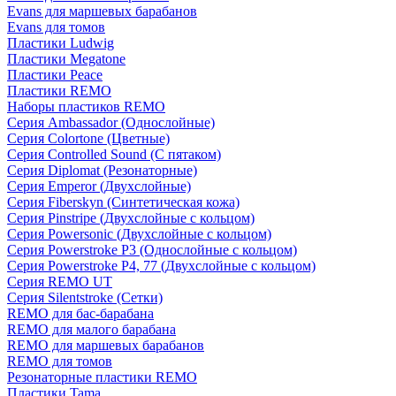
Evans для маршевых барабанов
Evans для томов
Пластики Ludwig
Пластики Megatone
Пластики Peace
Пластики REMO
Наборы пластиков REMO
Серия Ambassador (Однослойные)
Серия Colortone (Цветные)
Серия Controlled Sound (С пятаком)
Серия Diplomat (Резонаторные)
Серия Emperor (Двухслойные)
Серия Fiberskyn (Синтетическая кожа)
Серия Pinstripe (Двухслойные с кольцом)
Серия Powersonic (Двухслойные с кольцом)
Серия Powerstroke P3 (Однослойные с кольцом)
Серия Powerstroke P4, 77 (Двухслойные с кольцом)
Серия REMO UT
Серия Silentstroke (Сетки)
REMO для бас-барабана
REMO для малого барабана
REMO для маршевых барабанов
REMO для томов
Резонаторные пластики REMO
Пластики Tama