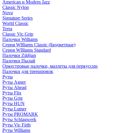
American и Modern Jazz
Classic Nylon
Nova
Signature Series
World Classic
Terra
Classic Vic Grip
Палочки Williams
Серия WIlliams Classic (Бюджетные)
Серия WIlliams Standard
Палочки Zildjian
Палочки Пылай
Оркестровые палочки, маллеты для перкуссии
Палочки для тренировок
Руты
Руты Agner
Руты Ahead
Руты Flix
Руты Grig
Руты HUN
Руты Lutner
Руты PROMARK
Руты Schlagwerk
Руты Vic Firth
Руты Williams