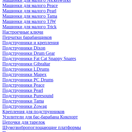
Машинки для малого Nickelworks
Машинки для малого Peace
Машинки для малого Pearl
Машинки для малого Tama
Машинки для малого TJW
Машинки для малого Trick
Настроечные ключи
Перчатки барабанщиков
Подструнники и крепления
Подструнники Dixon
Подструнники Drum Gear
Подструнники Fat Cat Snappy Snares
Подструнники Gibraltar
Подструнники LDrums
Подструнники Mapex
Подструнники PC Drums
Подструнники Peace
Подструнники Pearl
Подструнники Puresound
Подструнники Tama
Подструнники Zowag
Крепления для подструнников
Усилители для бас-барабана Кикпорт
Цепочки для тарелок
Шумо\вибропоглощающие платформы