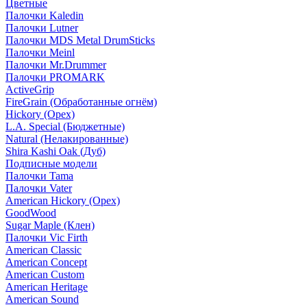
Цветные
Палочки Kaledin
Палочки Lutner
Палочки MDS Metal DrumSticks
Палочки Meinl
Палочки Mr.Drummer
Палочки PROMARK
ActiveGrip
FireGrain (Обработанные огнём)
Hickory (Орех)
L.A. Special (Бюджетные)
Natural (Нелакированные)
Shira Kashi Oak (Дуб)
Подписные модели
Палочки Tama
Палочки Vater
American Hickory (Орех)
GoodWood
Sugar Maple (Клен)
Палочки Vic Firth
American Classic
American Concept
American Custom
American Heritage
American Sound