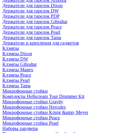
Держатели для тарелок Arborea
Держатели для тарелок Dixon
Держатели для тарелок DW
Держатели для тарелок PDP
Держатели для тарелок Gibraltar
Держатели для тарелок Peace
Держатели для тарелок Pearl
Держатели для тарелок Tama
Держатели и крепления для гаджетов
Клэмпы
Клэмпы Dixon
Клэмпы DW
Клэмпы Gibraltar
Клэмпы Mapex
Клэмпы Peace
Клэмпы Pearl
Клэмпы Tama
Микрофонные стойки
Комплекты Hellscream Tour Drummer Kit
Микрофонные стойки Gravity
Микрофонные стойки Hercules
Микрофонные стойки König &amp; Meyer
Микрофонные стойки Peace
Микрофонные стойки Pearl
Наборы хардвера