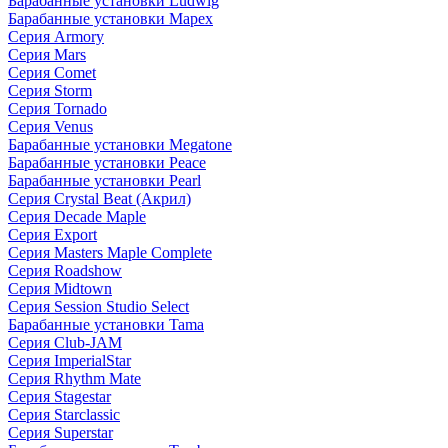
Барабанные установки Ludwig
Барабанные установки Mapex
Серия Armory
Серия Mars
Серия Comet
Серия Storm
Серия Tornado
Серия Venus
Барабанные установки Megatone
Барабанные установки Peace
Барабанные установки Pearl
Серия Crystal Beat (Акрил)
Серия Decade Maple
Серия Export
Серия Masters Maple Complete
Серия Roadshow
Серия Midtown
Серия Session Studio Select
Барабанные установки Tama
Серия Club-JAM
Серия ImperialStar
Серия Rhythm Mate
Серия Stagestar
Серия Starclassic
Серия Superstar