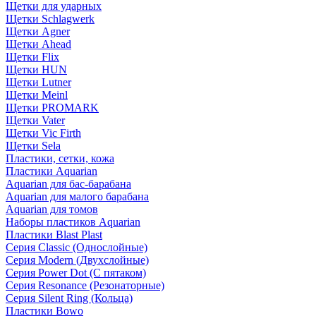
Щетки для ударных
Щетки Schlagwerk
Щетки Agner
Щетки Ahead
Щетки Flix
Щетки HUN
Щетки Lutner
Щетки Meinl
Щетки PROMARK
Щетки Vater
Щетки Vic Firth
Щетки Sela
Пластики, сетки, кожа
Пластики Aquarian
Aquarian для бас-барабана
Aquarian для малого барабана
Aquarian для томов
Наборы пластиков Aquarian
Пластики Blast Plast
Серия Classic (Однослойные)
Серия Modern (Двухслойные)
Серия Power Dot (С пятаком)
Серия Resonance (Резонаторные)
Серия Silent Ring (Кольца)
Пластики Bowo