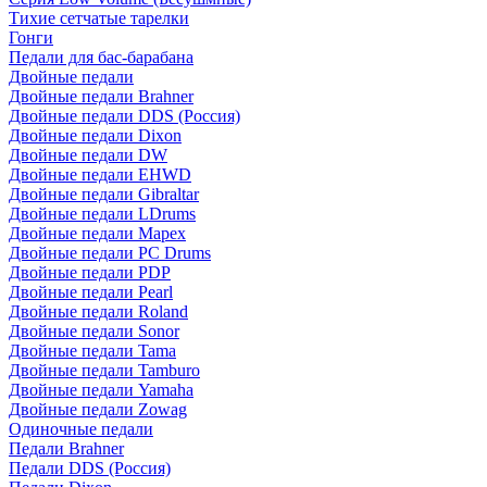
Тихие сетчатые тарелки
Гонги
Педали для бас-барабана
Двойные педали
Двойные педали Brahner
Двойные педали DDS (Россия)
Двойные педали Dixon
Двойные педали DW
Двойные педали EHWD
Двойные педали Gibraltar
Двойные педали LDrums
Двойные педали Mapex
Двойные педали PC Drums
Двойные педали PDP
Двойные педали Pearl
Двойные педали Roland
Двойные педали Sonor
Двойные педали Tama
Двойные педали Tamburo
Двойные педали Yamaha
Двойные педали Zowag
Одиночные педали
Педали Brahner
Педали DDS (Россия)