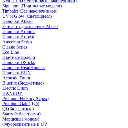
Nylon Tip (Нейлоновые наконечники)
Signature (Подписные модели)
Timbales (Без наконечников)
UV и Glow (Светящиеся)
Палочки Ahead
Запчасти для палочек Ahead
Палочки Arborea
Палочки Artbeat
American Series
Classic Series
Eco Line
Цветные модели
Палочки DSticks
Палочки HeadHunters
Палочки HUN
Acoustic Drum
Bluefire (Бюджетные)
Electric Drum
HANBOY
Premium Hickory (Орех)
Premium Oak (Дуб)
Qi (Бюджетные)
Starry (с блёстками)
Маршевые модели
Флуоресцентные и UV