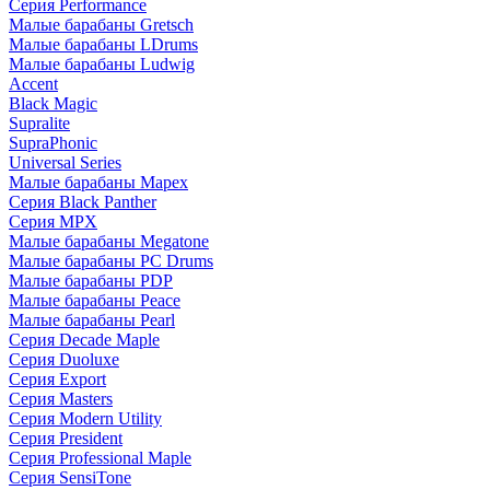
Серия Performance
Малые барабаны Gretsch
Малые барабаны LDrums
Малые барабаны Ludwig
Accent
Black Magic
Supralite
SupraPhonic
Universal Series
Малые барабаны Mapex
Серия Black Panther
Серия MPX
Малые барабаны Megatone
Малые барабаны PC Drums
Малые барабаны PDP
Малые барабаны Peace
Малые барабаны Pearl
Серия Decade Maple
Серия Duoluxe
Серия Export
Серия Masters
Серия Modern Utility
Серия President
Серия Professional Maple
Серия SensiTone