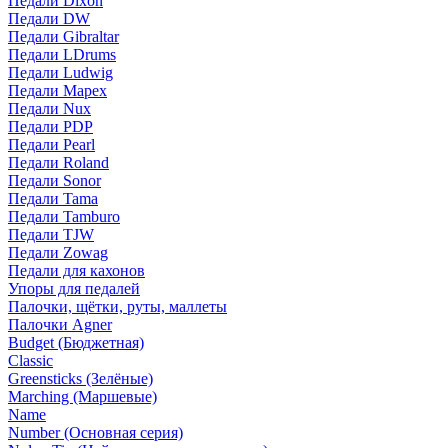
Педали Dixon
Педали DW
Педали Gibraltar
Педали LDrums
Педали Ludwig
Педали Mapex
Педали Nux
Педали PDP
Педали Pearl
Педали Roland
Педали Sonor
Педали Tama
Педали Tamburo
Педали TJW
Педали Zowag
Педали для кахонов
Упоры для педалей
Палочки, щётки, руты, маллеты
Палочки Agner
Budget (Бюджетная)
Classic
Greensticks (Зелёные)
Marching (Маршевые)
Name
Number (Основная серия)