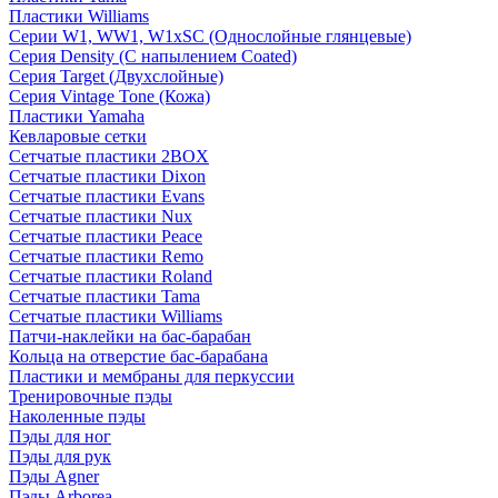
Пластики Williams
Серии W1, WW1, W1xSC (Однослойные глянцевые)
Серия Density (C напылением Coated)
Серия Target (Двухслойные)
Серия Vintage Tone (Кожа)
Пластики Yamaha
Кевларовые сетки
Сетчатые пластики 2BOX
Сетчатые пластики Dixon
Сетчатые пластики Evans
Сетчатые пластики Nux
Сетчатые пластики Peace
Сетчатые пластики Remo
Сетчатые пластики Roland
Сетчатые пластики Tama
Сетчатые пластики Williams
Патчи-наклейки на бас-барабан
Кольца на отверстие бас-барабана
Пластики и мембраны для перкуссии
Тренировочные пэды
Наколенные пэды
Пэды для ног
Пэды для рук
Пэды Agner
Пэды Arborea