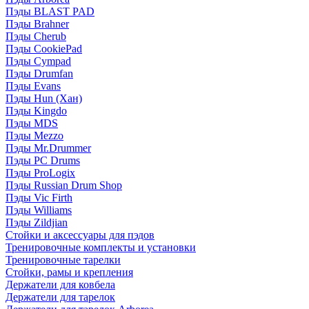
Пэды BLAST PAD
Пэды Brahner
Пэды Cherub
Пэды CookiePad
Пэды Cympad
Пэды Drumfan
Пэды Evans
Пэды Hun (Хан)
Пэды Kingdo
Пэды MDS
Пэды Mezzo
Пэды Mr.Drummer
Пэды PC Drums
Пэды ProLogix
Пэды Russian Drum Shop
Пэды Vic Firth
Пэды Williams
Пэды Zildjian
Стойки и аксессуары для пэдов
Тренировочные комплекты и установки
Тренировочные тарелки
Стойки, рамы и крепления
Держатели для ковбела
Держатели для тарелок