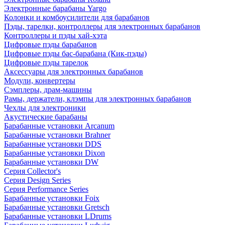
Электронные барабаны Yargo
Колонки и комбоусилители для барабанов
Пэды, тарелки, контроллеры для электронных барабанов
Контроллеры и пэды хай-хэта
Цифровые пэды барабанов
Цифровые пэды бас-барабана (Кик-пэды)
Цифровые пэды тарелок
Аксессуары для электронных барабанов
Модули, конвертеры
Сэмплеры, драм-машины
Рамы, держатели, клэмпы для электронных барабанов
Чехлы для электроники
Акустические барабаны
Барабанные установки Arcanum
Барабанные установки Brahner
Барабанные установки DDS
Барабанные установки Dixon
Барабанные установки DW
Серия Collector's
Серия Design Series
Серия Performance Series
Барабанные установки Foix
Барабанные установки Gretsch
Барабанные установки LDrums