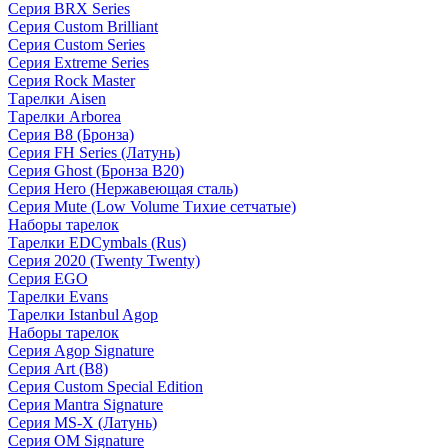
Серия BRX Series
Серия Custom Brilliant
Серия Custom Series
Серия Extreme Series
Серия Rock Master
Тарелки Aisen
Тарелки Arborea
Серия B8 (Бронза)
Серия FH Series (Латунь)
Серия Ghost (Бронза B20)
Серия Hero (Нержавеющая сталь)
Серия Mute (Low Volume Тихие сетчатые)
Наборы тарелок
Тарелки EDCymbals (Rus)
Серия 2020 (Twenty Twenty)
Серия EGO
Тарелки Evans
Тарелки Istanbul Agop
Наборы тарелок
Серия Agop Signature
Серия Art (B8)
Серия Custom Special Edition
Серия Mantra Signature
Серия MS-X (Латунь)
Серия OM Signature