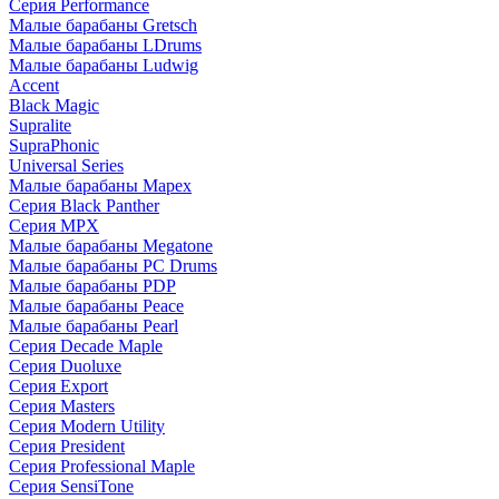
Серия Performance
Малые барабаны Gretsch
Малые барабаны LDrums
Малые барабаны Ludwig
Accent
Black Magic
Supralite
SupraPhonic
Universal Series
Малые барабаны Mapex
Серия Black Panther
Серия MPX
Малые барабаны Megatone
Малые барабаны PC Drums
Малые барабаны PDP
Малые барабаны Peace
Малые барабаны Pearl
Серия Decade Maple
Серия Duoluxe
Серия Export
Серия Masters
Серия Modern Utility
Серия President
Серия Professional Maple
Серия SensiTone