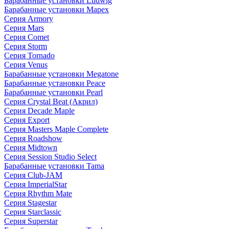
Барабанные установки Ludwig
Барабанные установки Mapex
Серия Armory
Серия Mars
Серия Comet
Серия Storm
Серия Tornado
Серия Venus
Барабанные установки Megatone
Барабанные установки Peace
Барабанные установки Pearl
Серия Crystal Beat (Акрил)
Серия Decade Maple
Серия Export
Серия Masters Maple Complete
Серия Roadshow
Серия Midtown
Серия Session Studio Select
Барабанные установки Tama
Серия Club-JAM
Серия ImperialStar
Серия Rhythm Mate
Серия Stagestar
Серия Starclassic
Серия Superstar