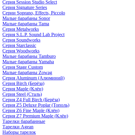
Серия Session Studio Select
Серия Signature Series
Серии Soprano, Effects, Piccolo
Малые барабаны Sonor
Малые барабаны Tama
Серия Metalworks
Серия S.L.P. Sound Lab Project
Серия Soundworks
Серия Starclassic
Серия Woodworks
Малые барабаны Tamburo
Малые барабаны Yamaha
Серия Stage Custom
Малые барабаны Zowag
Серия Aluminum (Алюминий)
Серия Birch (Берёза)
Серия Maple (Клён)
Серия Steel (Сталь)
Серия Z4 Full Birch (Берёза)
Серия Z5 Deluxe Poplar (Тополь)
Серия Z6 Fine Maple (Клён)
Серия Z7 Premium Maple (Клён)
Тарелки барабанные
Тарелки Agean
Наборы тарелок