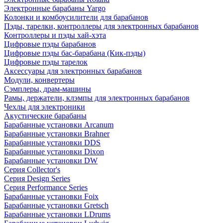
Электронные барабаны Yargo
Колонки и комбоусилители для барабанов
Пэды, тарелки, контроллеры для электронных барабанов
Контроллеры и пэды хай-хэта
Цифровые пэды барабанов
Цифровые пэды бас-барабана (Кик-пэды)
Цифровые пэды тарелок
Аксессуары для электронных барабанов
Модули, конвертеры
Сэмплеры, драм-машины
Рамы, держатели, клэмпы для электронных барабанов
Чехлы для электроники
Акустические барабаны
Барабанные установки Arcanum
Барабанные установки Brahner
Барабанные установки DDS
Барабанные установки Dixon
Барабанные установки DW
Серия Collector's
Серия Design Series
Серия Performance Series
Барабанные установки Foix
Барабанные установки Gretsch
Барабанные установки LDrums