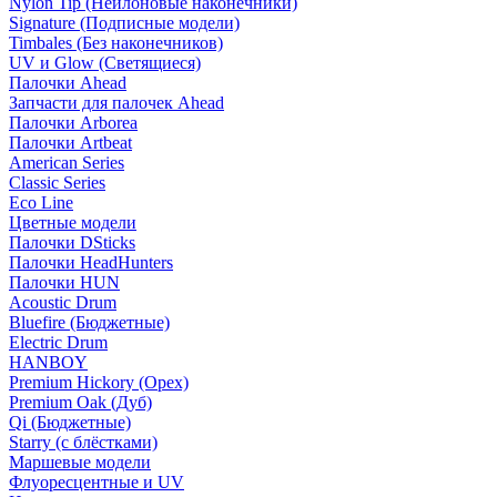
Nylon Tip (Нейлоновые наконечники)
Signature (Подписные модели)
Timbales (Без наконечников)
UV и Glow (Светящиеся)
Палочки Ahead
Запчасти для палочек Ahead
Палочки Arborea
Палочки Artbeat
American Series
Classic Series
Eco Line
Цветные модели
Палочки DSticks
Палочки HeadHunters
Палочки HUN
Acoustic Drum
Bluefire (Бюджетные)
Electric Drum
HANBOY
Premium Hickory (Орех)
Premium Oak (Дуб)
Qi (Бюджетные)
Starry (с блёстками)
Маршевые модели
Флуоресцентные и UV