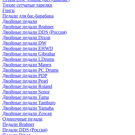
Тихие сетчатые тарелки
Гонги
Педали для бас-барабана
Двойные педали
Двойные педали Brahner
Двойные педали DDS (Россия)
Двойные педали Dixon
Двойные педали DW
Двойные педали EHWD
Двойные педали Gibraltar
Двойные педали LDrums
Двойные педали Mapex
Двойные педали PC Drums
Двойные педали PDP
Двойные педали Pearl
Двойные педали Roland
Двойные педали Sonor
Двойные педали Tama
Двойные педали Tamburo
Двойные педали Yamaha
Двойные педали Zowag
Одиночные педали
Педали Brahner
Педали DDS (Россия)