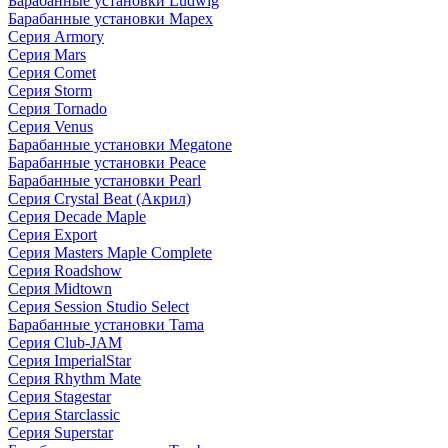
Барабанные установки Ludwig
Барабанные установки Mapex
Серия Armory
Серия Mars
Серия Comet
Серия Storm
Серия Tornado
Серия Venus
Барабанные установки Megatone
Барабанные установки Peace
Барабанные установки Pearl
Серия Crystal Beat (Акрил)
Серия Decade Maple
Серия Export
Серия Masters Maple Complete
Серия Roadshow
Серия Midtown
Серия Session Studio Select
Барабанные установки Tama
Серия Club-JAM
Серия ImperialStar
Серия Rhythm Mate
Серия Stagestar
Серия Starclassic
Серия Superstar