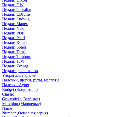
Педали Dixon
Педали DW
Педали Gibraltar
Педали LDrums
Педали Ludwig
Педали Mapex
Педали Nux
Педали PDP
Педали Pearl
Педали Roland
Педали Sonor
Педали Tama
Педали Tamburo
Педали TJW
Педали Zowag
Педали для кахонов
Упоры для педалей
Палочки, щётки, руты, маллеты
Палочки Agner
Budget (Бюджетная)
Classic
Greensticks (Зелёные)
Marching (Маршевые)
Name
Number (Основная серия)