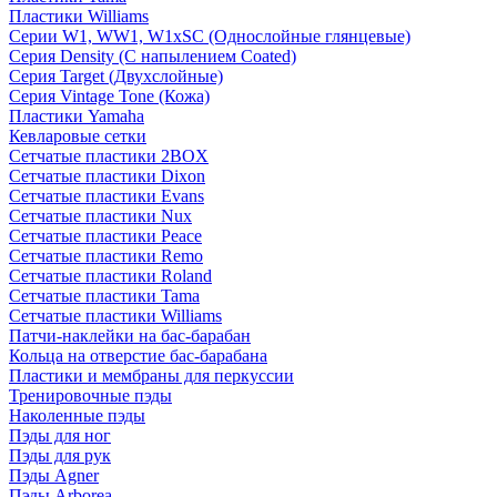
Пластики Williams
Серии W1, WW1, W1xSC (Однослойные глянцевые)
Серия Density (C напылением Coated)
Серия Target (Двухслойные)
Серия Vintage Tone (Кожа)
Пластики Yamaha
Кевларовые сетки
Сетчатые пластики 2BOX
Сетчатые пластики Dixon
Сетчатые пластики Evans
Сетчатые пластики Nux
Сетчатые пластики Peace
Сетчатые пластики Remo
Сетчатые пластики Roland
Сетчатые пластики Tama
Сетчатые пластики Williams
Патчи-наклейки на бас-барабан
Кольца на отверстие бас-барабана
Пластики и мембраны для перкуссии
Тренировочные пэды
Наколенные пэды
Пэды для ног
Пэды для рук
Пэды Agner
Пэды Arborea