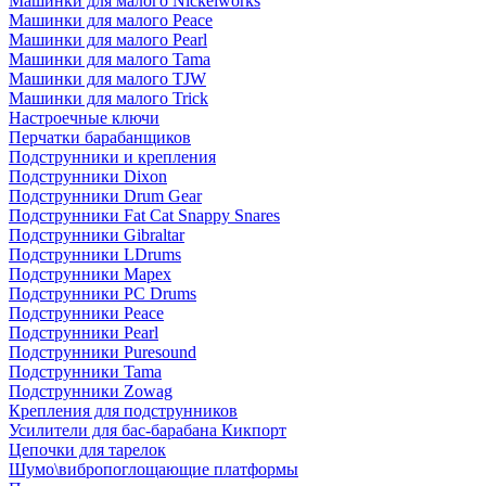
Машинки для малого Nickelworks
Машинки для малого Peace
Машинки для малого Pearl
Машинки для малого Tama
Машинки для малого TJW
Машинки для малого Trick
Настроечные ключи
Перчатки барабанщиков
Подструнники и крепления
Подструнники Dixon
Подструнники Drum Gear
Подструнники Fat Cat Snappy Snares
Подструнники Gibraltar
Подструнники LDrums
Подструнники Mapex
Подструнники PC Drums
Подструнники Peace
Подструнники Pearl
Подструнники Puresound
Подструнники Tama
Подструнники Zowag
Крепления для подструнников
Усилители для бас-барабана Кикпорт
Цепочки для тарелок
Шумо\вибропоглощающие платформы