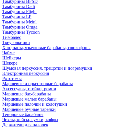
Тамбурины BFSD
Тамбурины Dadi
Тамбурины Flight
Тамбурины LP
Тамбурины Meinl
Тамбурины Oruga
Тамбурины Tycoon
Тимбалес
Треугольники
Хэндпаны, язычковые барабаны, глюкофоны
Чаймс
Шейкеры
Шекере
Шумовая перкуссия, трещотки и погремушки
Электронная перкуссия
Рототомы
Маршевые и оркестровые барабаны
Аксессуары, стойки, ремни
Маршевые бас-барабаны
Маршевые малые барабаны
Маршевые палочки и колотушки
Маршевые ручные тарелки
Теноровые барабаны
Чехлы, кейсы, сумки, кофры
Держатели для палочек