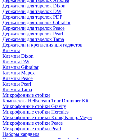
Держатели для тарелок Arborea
Держатели для тарелок Dixon
Держатели для тарелок DW
Держатели для тарелок PDP
Держатели для тарелок Gibraltar
Держатели для тарелок Peace
Держатели для тарелок Pearl
Держатели для тарелок Tama
Держатели и крепления для гаджетов
Клэмпы
Клэмпы Dixon
Клэмпы DW
Клэмпы Gibraltar
Клэмпы Mapex
Клэмпы Peace
Клэмпы Pearl
Клэмпы Tama
Микрофонные стойки
Комплекты Hellscream Tour Drummer Kit
Микрофонные стойки Gravity
Микрофонные стойки Hercules
Микрофонные стойки König &amp; Meyer
Микрофонные стойки Peace
Микрофонные стойки Pearl
Наборы хардвера