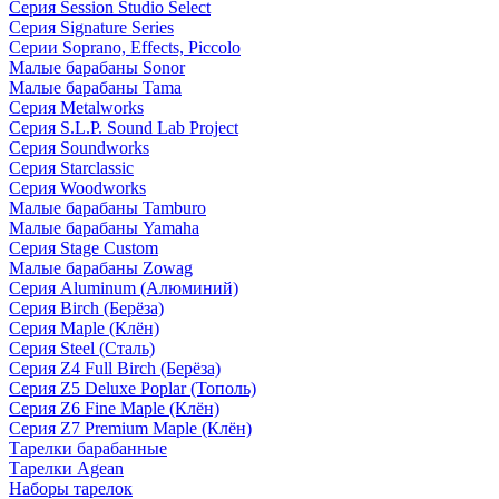
Серия Session Studio Select
Серия Signature Series
Серии Soprano, Effects, Piccolo
Малые барабаны Sonor
Малые барабаны Tama
Серия Metalworks
Серия S.L.P. Sound Lab Project
Серия Soundworks
Серия Starclassic
Серия Woodworks
Малые барабаны Tamburo
Малые барабаны Yamaha
Серия Stage Custom
Малые барабаны Zowag
Серия Aluminum (Алюминий)
Серия Birch (Берёза)
Серия Maple (Клён)
Серия Steel (Сталь)
Серия Z4 Full Birch (Берёза)
Серия Z5 Deluxe Poplar (Тополь)
Серия Z6 Fine Maple (Клён)
Серия Z7 Premium Maple (Клён)
Тарелки барабанные
Тарелки Agean
Наборы тарелок