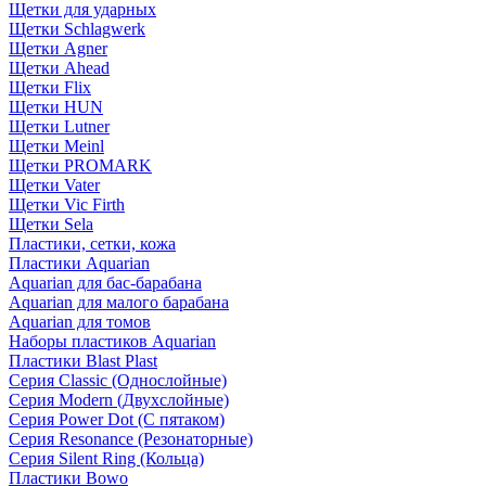
Щетки для ударных
Щетки Schlagwerk
Щетки Agner
Щетки Ahead
Щетки Flix
Щетки HUN
Щетки Lutner
Щетки Meinl
Щетки PROMARK
Щетки Vater
Щетки Vic Firth
Щетки Sela
Пластики, сетки, кожа
Пластики Aquarian
Aquarian для бас-барабана
Aquarian для малого барабана
Aquarian для томов
Наборы пластиков Aquarian
Пластики Blast Plast
Серия Classic (Однослойные)
Серия Modern (Двухслойные)
Серия Power Dot (С пятаком)
Серия Resonance (Резонаторные)
Серия Silent Ring (Кольца)
Пластики Bowo