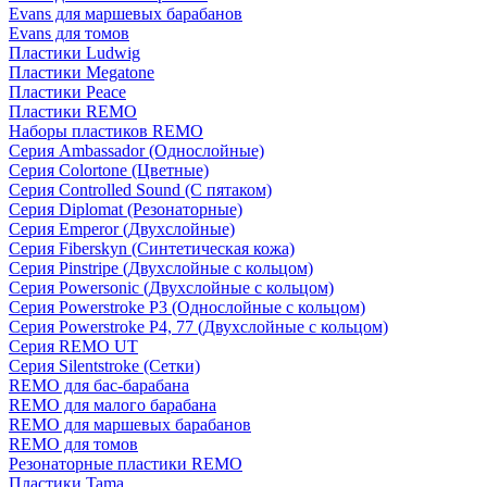
Evans для маршевых барабанов
Evans для томов
Пластики Ludwig
Пластики Megatone
Пластики Peace
Пластики REMO
Наборы пластиков REMO
Серия Ambassador (Однослойные)
Серия Colortone (Цветные)
Серия Controlled Sound (С пятаком)
Серия Diplomat (Резонаторные)
Серия Emperor (Двухслойные)
Серия Fiberskyn (Синтетическая кожа)
Серия Pinstripe (Двухслойные с кольцом)
Серия Powersonic (Двухслойные с кольцом)
Серия Powerstroke P3 (Однослойные с кольцом)
Серия Powerstroke P4, 77 (Двухслойные с кольцом)
Серия REMO UT
Серия Silentstroke (Сетки)
REMO для бас-барабана
REMO для малого барабана
REMO для маршевых барабанов
REMO для томов
Резонаторные пластики REMO
Пластики Tama