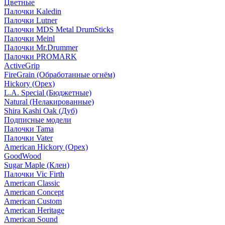
Цветные
Палочки Kaledin
Палочки Lutner
Палочки MDS Metal DrumSticks
Палочки Meinl
Палочки Mr.Drummer
Палочки PROMARK
ActiveGrip
FireGrain (Обработанные огнём)
Hickory (Орех)
L.A. Special (Бюджетные)
Natural (Нелакированные)
Shira Kashi Oak (Дуб)
Подписные модели
Палочки Tama
Палочки Vater
American Hickory (Орех)
GoodWood
Sugar Maple (Клен)
Палочки Vic Firth
American Classic
American Concept
American Custom
American Heritage
American Sound