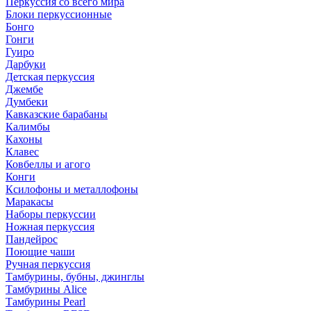
Перкуссия со всего мира
Блоки перкуссионные
Бонго
Гонги
Гуиро
Дарбуки
Детская перкуссия
Джембе
Думбеки
Кавказские барабаны
Калимбы
Кахоны
Клавес
Ковбеллы и агого
Конги
Ксилофоны и металлофоны
Маракасы
Наборы перкуссии
Ножная перкуссия
Пандейрос
Поющие чаши
Ручная перкуссия
Тамбурины, бубны, джинглы
Тамбурины Alice
Тамбурины Pearl