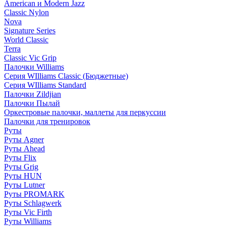
American и Modern Jazz
Classic Nylon
Nova
Signature Series
World Classic
Terra
Classic Vic Grip
Палочки Williams
Серия WIlliams Classic (Бюджетные)
Серия WIlliams Standard
Палочки Zildjian
Палочки Пылай
Оркестровые палочки, маллеты для перкуссии
Палочки для тренировок
Руты
Руты Agner
Руты Ahead
Руты Flix
Руты Grig
Руты HUN
Руты Lutner
Руты PROMARK
Руты Schlagwerk
Руты Vic Firth
Руты Williams