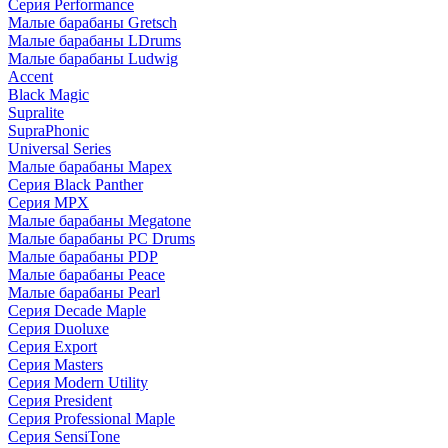
Серия Performance
Малые барабаны Gretsch
Малые барабаны LDrums
Малые барабаны Ludwig
Accent
Black Magic
Supralite
SupraPhonic
Universal Series
Малые барабаны Mapex
Серия Black Panther
Серия MPX
Малые барабаны Megatone
Малые барабаны PC Drums
Малые барабаны PDP
Малые барабаны Peace
Малые барабаны Pearl
Серия Decade Maple
Серия Duoluxe
Серия Export
Серия Masters
Серия Modern Utility
Серия President
Серия Professional Maple
Серия SensiTone