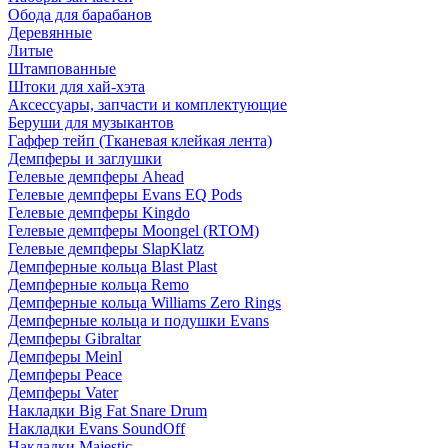
Обода для барабанов
Деревянные
Литые
Штампованные
Штоки для хай-хэта
Аксессуары, запчасти и комплектующие
Беруши для музыкантов
Гаффер тейп (Тканевая клейкая лента)
Демпферы и заглушки
Гелевые демпферы Ahead
Гелевые демпферы Evans EQ Pods
Гелевые демпферы Kingdo
Гелевые демпферы Moongel (RTOM)
Гелевые демпферы SlapKlatz
Демпферные кольца Blast Plast
Демпферные кольца Remo
Демпферные кольца Williams Zero Rings
Демпферные кольца и подушки Evans
Демпферы Gibraltar
Демпферы Meinl
Демпферы Peace
Демпферы Vater
Накладки Big Fat Snare Drum
Накладки Evans SoundOff
Накладки Majestic