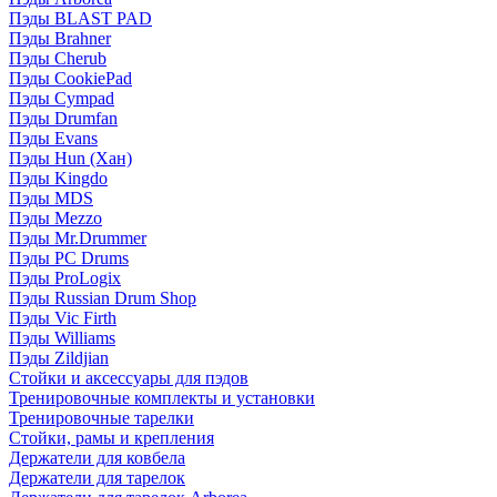
Пэды BLAST PAD
Пэды Brahner
Пэды Cherub
Пэды CookiePad
Пэды Cympad
Пэды Drumfan
Пэды Evans
Пэды Hun (Хан)
Пэды Kingdo
Пэды MDS
Пэды Mezzo
Пэды Mr.Drummer
Пэды PC Drums
Пэды ProLogix
Пэды Russian Drum Shop
Пэды Vic Firth
Пэды Williams
Пэды Zildjian
Стойки и аксессуары для пэдов
Тренировочные комплекты и установки
Тренировочные тарелки
Стойки, рамы и крепления
Держатели для ковбела
Держатели для тарелок