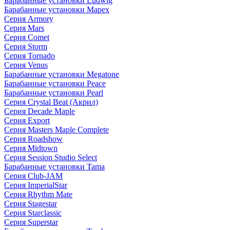
Барабанные установки Ludwig
Барабанные установки Mapex
Серия Armory
Серия Mars
Серия Comet
Серия Storm
Серия Tornado
Серия Venus
Барабанные установки Megatone
Барабанные установки Peace
Барабанные установки Pearl
Серия Crystal Beat (Акрил)
Серия Decade Maple
Серия Export
Серия Masters Maple Complete
Серия Roadshow
Серия Midtown
Серия Session Studio Select
Барабанные установки Tama
Серия Club-JAM
Серия ImperialStar
Серия Rhythm Mate
Серия Stagestar
Серия Starclassic
Серия Superstar