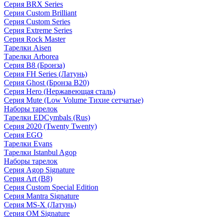
Серия BRX Series
Серия Custom Brilliant
Серия Custom Series
Серия Extreme Series
Серия Rock Master
Тарелки Aisen
Тарелки Arborea
Серия B8 (Бронза)
Серия FH Series (Латунь)
Серия Ghost (Бронза B20)
Серия Hero (Нержавеющая сталь)
Серия Mute (Low Volume Тихие сетчатые)
Наборы тарелок
Тарелки EDCymbals (Rus)
Серия 2020 (Twenty Twenty)
Серия EGO
Тарелки Evans
Тарелки Istanbul Agop
Наборы тарелок
Серия Agop Signature
Серия Art (B8)
Серия Custom Special Edition
Серия Mantra Signature
Серия MS-X (Латунь)
Серия OM Signature