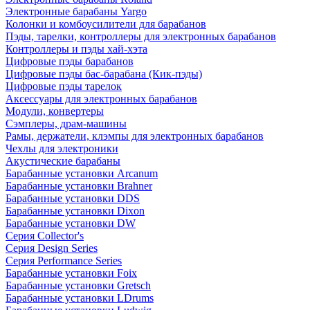
Электронные барабаны Yargo
Колонки и комбоусилители для барабанов
Пэды, тарелки, контроллеры для электронных барабанов
Контроллеры и пэды хай-хэта
Цифровые пэды барабанов
Цифровые пэды бас-барабана (Кик-пэды)
Цифровые пэды тарелок
Аксессуары для электронных барабанов
Модули, конвертеры
Сэмплеры, драм-машины
Рамы, держатели, клэмпы для электронных барабанов
Чехлы для электроники
Акустические барабаны
Барабанные установки Arcanum
Барабанные установки Brahner
Барабанные установки DDS
Барабанные установки Dixon
Барабанные установки DW
Серия Collector's
Серия Design Series
Серия Performance Series
Барабанные установки Foix
Барабанные установки Gretsch
Барабанные установки LDrums