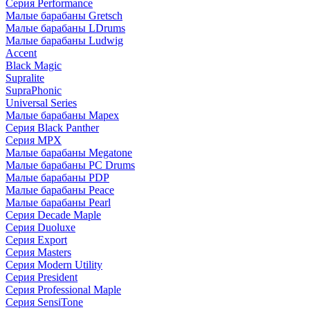
Серия Performance
Малые барабаны Gretsch
Малые барабаны LDrums
Малые барабаны Ludwig
Accent
Black Magic
Supralite
SupraPhonic
Universal Series
Малые барабаны Mapex
Серия Black Panther
Серия MPX
Малые барабаны Megatone
Малые барабаны PC Drums
Малые барабаны PDP
Малые барабаны Peace
Малые барабаны Pearl
Серия Decade Maple
Серия Duoluxe
Серия Export
Серия Masters
Серия Modern Utility
Серия President
Серия Professional Maple
Серия SensiTone