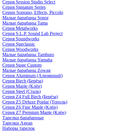
Серия Session Studio Select
Серия Signature Series
Серии Soprano, Effects, Piccolo
Малые барабаны Sonor
Малые барабаны Tama
Серия Metalworks
Серия S.L.P. Sound Lab Project
Серия Soundworks
Серия Starclassic
Серия Woodworks
Малые барабаны Tamburo
Малые барабаны Yamaha
Серия Stage Custom
Малые барабаны Zowag
Серия Aluminum (Алюминий)
Серия Birch (Берёза)
Серия Maple (Клён)
Серия Steel (Сталь)
Серия Z4 Full Birch (Берёза)
Серия Z5 Deluxe Poplar (Тополь)
Серия Z6 Fine Maple (Клён)
Серия Z7 Premium Maple (Клён)
Тарелки барабанные
Тарелки Agean
Наборы тарелок