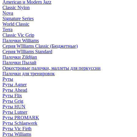
American и Modern Jazz
Classic Nylon
Nova
Signature Series
World Classic
Terra
Classic Vic Grip
Палочки Williams
Серия WIlliams Classic (Бюджетные)
Серия WIlliams Standard
Палочки Zildjian
Палочки Пылай
Оркестровые палочки, маллеты для перкуссии
Палочки для тренировок
Руты
Руты Agner
Руты Ahead
Руты Flix
Руты Grig
Руты HUN
Руты Lutner
Руты PROMARK
Руты Schlagwerk
Руты Vic Firth
Руты Williams