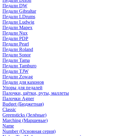
Педали Dixon
Педали DW
Педали Gibraltar
Педали LDrums
Педали Ludwig
Педали Mapex
Педали Nux
Педали PDP
Педали Pearl
Педали Roland
Педали Sonor
Педали Tama
Педали Tamburo
Педали TJW
Педали Zowag
Педали для кахонов
Упоры для педалей
Палочки, щётки, руты, маллеты
Палочки Agner
Budget (Бюджетная)
Classic
Greensticks (Зелёные)
Marching (Маршевые)
Name
Number (Основная серия)