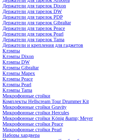
Держатели для тарелок Arborea
Держатели для тарелок Dixon
Держатели для тарелок DW
Держатели для тарелок PDP
Держатели для тарелок Gibraltar
Держатели для тарелок Peace
Держатели для тарелок Pearl
Держатели для тарелок Tama
Держатели и крепления для гаджетов
Клэмпы
Клэмпы Dixon
Клэмпы DW
Клэмпы Gibraltar
Клэмпы Mapex
Клэмпы Peace
Клэмпы Pearl
Клэмпы Tama
Микрофонные стойки
Комплекты Hellscream Tour Drummer Kit
Микрофонные стойки Gravity
Микрофонные стойки Hercules
Микрофонные стойки König &amp; Meyer
Микрофонные стойки Peace
Микрофонные стойки Pearl
Наборы хардвера