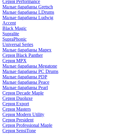
Серия Performance
Малые барабаны Gretsch
Малые барабаны LDrums
Малые барабаны Ludwig
Accent
Black Magic
Supralite
SupraPhonic
Universal Series
Малые барабаны Mapex
Серия Black Panther
Серия MPX
Малые барабаны Megatone
Малые барабаны PC Drums
Малые барабаны PDP
Малые барабаны Peace
Малые барабаны Pearl
Серия Decade Maple
Серия Duoluxe
Серия Export
Серия Masters
Серия Modern Utility
Серия President
Серия Professional Maple
Серия SensiTone