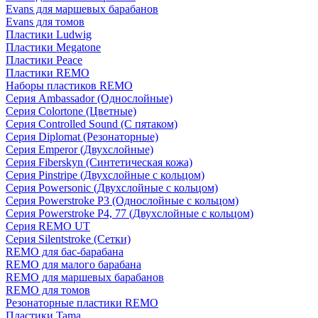
Evans для маршевых барабанов
Evans для томов
Пластики Ludwig
Пластики Megatone
Пластики Peace
Пластики REMO
Наборы пластиков REMO
Серия Ambassador (Однослойные)
Серия Colortone (Цветные)
Серия Controlled Sound (С пятаком)
Серия Diplomat (Резонаторные)
Серия Emperor (Двухслойные)
Серия Fiberskyn (Синтетическая кожа)
Серия Pinstripe (Двухслойные с кольцом)
Серия Powersonic (Двухслойные с кольцом)
Серия Powerstroke P3 (Однослойные с кольцом)
Серия Powerstroke P4, 77 (Двухслойные с кольцом)
Серия REMO UT
Серия Silentstroke (Сетки)
REMO для бас-барабана
REMO для малого барабана
REMO для маршевых барабанов
REMO для томов
Резонаторные пластики REMO
Пластики Tama