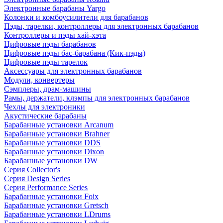
Электронные барабаны Yargo
Колонки и комбоусилители для барабанов
Пэды, тарелки, контроллеры для электронных барабанов
Контроллеры и пэды хай-хэта
Цифровые пэды барабанов
Цифровые пэды бас-барабана (Кик-пэды)
Цифровые пэды тарелок
Аксессуары для электронных барабанов
Модули, конвертеры
Сэмплеры, драм-машины
Рамы, держатели, клэмпы для электронных барабанов
Чехлы для электроники
Акустические барабаны
Барабанные установки Arcanum
Барабанные установки Brahner
Барабанные установки DDS
Барабанные установки Dixon
Барабанные установки DW
Серия Collector's
Серия Design Series
Серия Performance Series
Барабанные установки Foix
Барабанные установки Gretsch
Барабанные установки LDrums