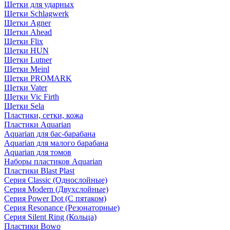
Щетки для ударных
Щетки Schlagwerk
Щетки Agner
Щетки Ahead
Щетки Flix
Щетки HUN
Щетки Lutner
Щетки Meinl
Щетки PROMARK
Щетки Vater
Щетки Vic Firth
Щетки Sela
Пластики, сетки, кожа
Пластики Aquarian
Aquarian для бас-барабана
Aquarian для малого барабана
Aquarian для томов
Наборы пластиков Aquarian
Пластики Blast Plast
Серия Classic (Однослойные)
Серия Modern (Двухслойные)
Серия Power Dot (С пятаком)
Серия Resonance (Резонаторные)
Серия Silent Ring (Кольца)
Пластики Bowo