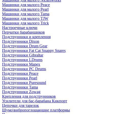
Машинки для малого Nickelworks
Машинки для малого Peace
Машинки для малого Pearl
Машинки для малого Tama
Машинки для малого TJW
Машинки для малого Trick
Настроечные ключи
Перчатки барабанщиков
Подструнники и крепления
Подструнники Dixon
Подструнники Drum Gear
Подструнники Fat Cat Snappy Snares
Подструнники Gibraltar
Подструнники LDrums
Подструнники Mapex
Подструнники PC Drums
Подструнники Peace
Подструнники Pearl
Подструнники Puresound
Подструнники Tama
Подструнники Zowag
Крепления для подструнников
Усилители для бас-барабана Кикпорт
Цепочки для тарелок
Шумо\вибропоглощающие платформы