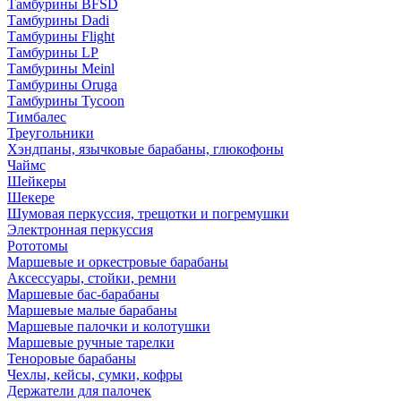
Тамбурины BFSD
Тамбурины Dadi
Тамбурины Flight
Тамбурины LP
Тамбурины Meinl
Тамбурины Oruga
Тамбурины Tycoon
Тимбалес
Треугольники
Хэндпаны, язычковые барабаны, глюкофоны
Чаймс
Шейкеры
Шекере
Шумовая перкуссия, трещотки и погремушки
Электронная перкуссия
Рототомы
Маршевые и оркестровые барабаны
Аксессуары, стойки, ремни
Маршевые бас-барабаны
Маршевые малые барабаны
Маршевые палочки и колотушки
Маршевые ручные тарелки
Теноровые барабаны
Чехлы, кейсы, сумки, кофры
Держатели для палочек