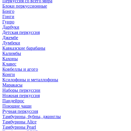
Перкуссия со всего мира
Блоки перкуссионные
Бонго
Гонги
Гуиро
Дарбуки
Детская перкуссия
Джембе
Думбеки
Кавказские барабаны
Калимбы
Кахоны
Клавес
Ковбеллы и агого
Конги
Ксилофоны и металлофоны
Маракасы
Наборы перкуссии
Ножная перкуссия
Пандейрос
Поющие чаши
Ручная перкуссия
Тамбурины, бубны, джинглы
Тамбурины Alice
Тамбурины Pearl