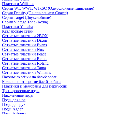
Пластики Williams
Серии W1, WW1, W1xSC (Однослойные глянцевые)
Серия Density (C напылением Coated)
Серия Target (Двухслойные)
Серия Vintage Tone (Кожа)
Пластики Yamaha
Кевларовые сетки
Сетчатые пластики 2BOX
Сетчатые пластики Dixon
Сетчатые пластики Evans
Сетчатые пластики Nux
Сетчатые пластики Peace
Сетчатые пластики Remo
Сетчатые пластики Roland
Сетчатые пластики Tama
Сетчатые пластики Williams
Патчи-наклейки на бас-барабан
Кольца на отверстие бас-барабана
Пластики и мембраны для перкуссии
Тренировочные пэды
Наколенные пэды
Пэды для ног
Пэды для рук
Пэды Agner
Пэды Arborea