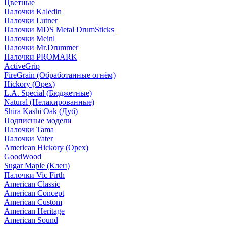
Цветные
Палочки Kaledin
Палочки Lutner
Палочки MDS Metal DrumSticks
Палочки Meinl
Палочки Mr.Drummer
Палочки PROMARK
ActiveGrip
FireGrain (Обработанные огнём)
Hickory (Орех)
L.A. Special (Бюджетные)
Natural (Нелакированные)
Shira Kashi Oak (Дуб)
Подписные модели
Палочки Tama
Палочки Vater
American Hickory (Орех)
GoodWood
Sugar Maple (Клен)
Палочки Vic Firth
American Classic
American Concept
American Custom
American Heritage
American Sound