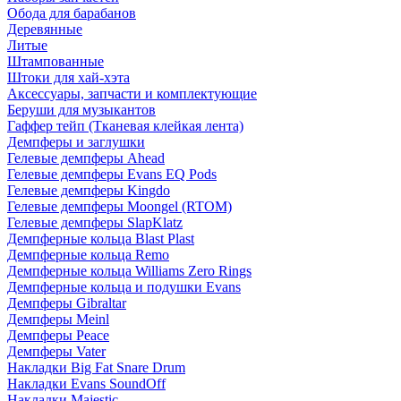
Обода для барабанов
Деревянные
Литые
Штампованные
Штоки для хай-хэта
Аксессуары, запчасти и комплектующие
Беруши для музыкантов
Гаффер тейп (Тканевая клейкая лента)
Демпферы и заглушки
Гелевые демпферы Ahead
Гелевые демпферы Evans EQ Pods
Гелевые демпферы Kingdo
Гелевые демпферы Moongel (RTOM)
Гелевые демпферы SlapKlatz
Демпферные кольца Blast Plast
Демпферные кольца Remo
Демпферные кольца Williams Zero Rings
Демпферные кольца и подушки Evans
Демпферы Gibraltar
Демпферы Meinl
Демпферы Peace
Демпферы Vater
Накладки Big Fat Snare Drum
Накладки Evans SoundOff
Накладки Majestic