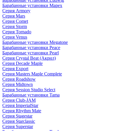
Барабанные установки Ludwig
Барабанные установки Mapex
Серия Armory
Серия Mars
Серия Comet
Серия Storm
Серия Tornado
Серия Venus
Барабанные установки Megatone
Барабанные установки Peace
Барабанные установки Pearl
Серия Crystal Beat (Акрил)
Серия Decade Maple
Серия Export
Серия Masters Maple Complete
Серия Roadshow
Серия Midtown
Серия Session Studio Select
Барабанные установки Tama
Серия Club-JAM
Серия ImperialStar
Серия Rhythm Mate
Серия Stagestar
Серия Starclassic
Серия Superstar