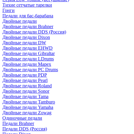
Тихие сетчатые тарелки
Гонги
Педали для бас-барабана
Двойные педали
Двойные педали Brahner
Двойные педали DDS (Россия)
Двойные педали Dixon
Двойные педали DW
Двойные педали EHWD
Двойные педали Gibraltar
Двойные педали LDrums
Двойные педали Mapex
Двойные педали PC Drums
Двойные педали PDP
Двойные педали Pearl
Двойные педали Roland
Двойные педали Sonor
Двойные педали Tama
Двойные педали Tamburo
Двойные педали Yamaha
Двойные педали Zowag
Одиночные педали
Педали Brahner
Педали DDS (Россия)