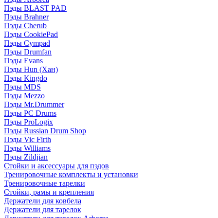
Пэды BLAST PAD
Пэды Brahner
Пэды Cherub
Пэды CookiePad
Пэды Cympad
Пэды Drumfan
Пэды Evans
Пэды Hun (Хан)
Пэды Kingdo
Пэды MDS
Пэды Mezzo
Пэды Mr.Drummer
Пэды PC Drums
Пэды ProLogix
Пэды Russian Drum Shop
Пэды Vic Firth
Пэды Williams
Пэды Zildjian
Стойки и аксессуары для пэдов
Тренировочные комплекты и установки
Тренировочные тарелки
Стойки, рамы и крепления
Держатели для ковбела
Держатели для тарелок