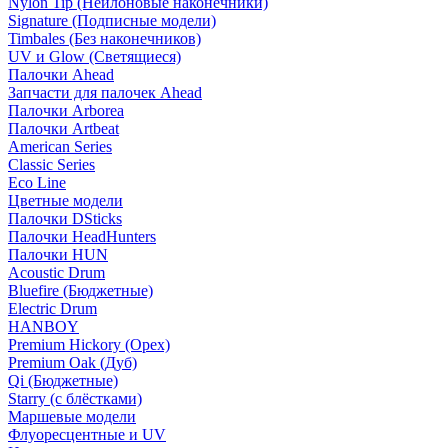
Nylon Tip (Нейлоновые наконечники)
Signature (Подписные модели)
Timbales (Без наконечников)
UV и Glow (Светящиеся)
Палочки Ahead
Запчасти для палочек Ahead
Палочки Arborea
Палочки Artbeat
American Series
Classic Series
Eco Line
Цветные модели
Палочки DSticks
Палочки HeadHunters
Палочки HUN
Acoustic Drum
Bluefire (Бюджетные)
Electric Drum
HANBOY
Premium Hickory (Орех)
Premium Oak (Дуб)
Qi (Бюджетные)
Starry (с блёстками)
Маршевые модели
Флуоресцентные и UV