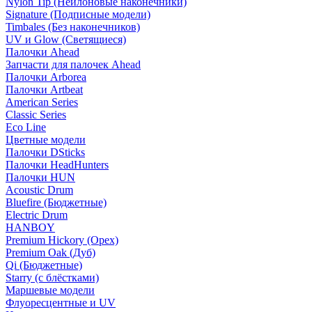
Nylon Tip (Нейлоновые наконечники)
Signature (Подписные модели)
Timbales (Без наконечников)
UV и Glow (Светящиеся)
Палочки Ahead
Запчасти для палочек Ahead
Палочки Arborea
Палочки Artbeat
American Series
Classic Series
Eco Line
Цветные модели
Палочки DSticks
Палочки HeadHunters
Палочки HUN
Acoustic Drum
Bluefire (Бюджетные)
Electric Drum
HANBOY
Premium Hickory (Орех)
Premium Oak (Дуб)
Qi (Бюджетные)
Starry (с блёстками)
Маршевые модели
Флуоресцентные и UV