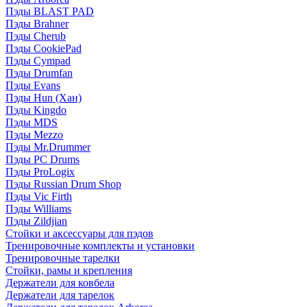
Пэды BLAST PAD
Пэды Brahner
Пэды Cherub
Пэды CookiePad
Пэды Cympad
Пэды Drumfan
Пэды Evans
Пэды Hun (Хан)
Пэды Kingdo
Пэды MDS
Пэды Mezzo
Пэды Mr.Drummer
Пэды PC Drums
Пэды ProLogix
Пэды Russian Drum Shop
Пэды Vic Firth
Пэды Williams
Пэды Zildjian
Стойки и аксессуары для пэдов
Тренировочные комплекты и установки
Тренировочные тарелки
Стойки, рамы и крепления
Держатели для ковбела
Держатели для тарелок