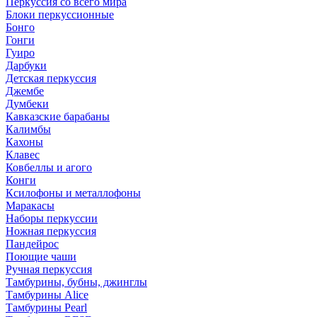
Перкуссия со всего мира
Блоки перкуссионные
Бонго
Гонги
Гуиро
Дарбуки
Детская перкуссия
Джембе
Думбеки
Кавказские барабаны
Калимбы
Кахоны
Клавес
Ковбеллы и агого
Конги
Ксилофоны и металлофоны
Маракасы
Наборы перкуссии
Ножная перкуссия
Пандейрос
Поющие чаши
Ручная перкуссия
Тамбурины, бубны, джинглы
Тамбурины Alice
Тамбурины Pearl