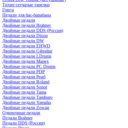
Тихие сетчатые тарелки
Гонги
Педали для бас-барабана
Двойные педали
Двойные педали Brahner
Двойные педали DDS (Россия)
Двойные педали Dixon
Двойные педали DW
Двойные педали EHWD
Двойные педали Gibraltar
Двойные педали LDrums
Двойные педали Mapex
Двойные педали PC Drums
Двойные педали PDP
Двойные педали Pearl
Двойные педали Roland
Двойные педали Sonor
Двойные педали Tama
Двойные педали Tamburo
Двойные педали Yamaha
Двойные педали Zowag
Одиночные педали
Педали Brahner
Педали DDS (Россия)