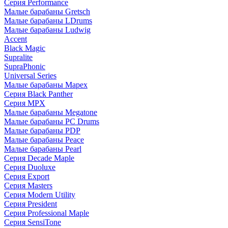
Серия Performance
Малые барабаны Gretsch
Малые барабаны LDrums
Малые барабаны Ludwig
Accent
Black Magic
Supralite
SupraPhonic
Universal Series
Малые барабаны Mapex
Серия Black Panther
Серия MPX
Малые барабаны Megatone
Малые барабаны PC Drums
Малые барабаны PDP
Малые барабаны Peace
Малые барабаны Pearl
Серия Decade Maple
Серия Duoluxe
Серия Export
Серия Masters
Серия Modern Utility
Серия President
Серия Professional Maple
Серия SensiTone