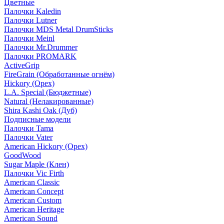
Цветные
Палочки Kaledin
Палочки Lutner
Палочки MDS Metal DrumSticks
Палочки Meinl
Палочки Mr.Drummer
Палочки PROMARK
ActiveGrip
FireGrain (Обработанные огнём)
Hickory (Орех)
L.A. Special (Бюджетные)
Natural (Нелакированные)
Shira Kashi Oak (Дуб)
Подписные модели
Палочки Tama
Палочки Vater
American Hickory (Орех)
GoodWood
Sugar Maple (Клен)
Палочки Vic Firth
American Classic
American Concept
American Custom
American Heritage
American Sound