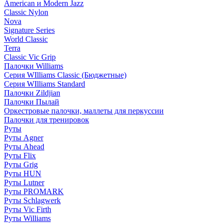
American и Modern Jazz
Classic Nylon
Nova
Signature Series
World Classic
Terra
Classic Vic Grip
Палочки Williams
Серия WIlliams Classic (Бюджетные)
Серия WIlliams Standard
Палочки Zildjian
Палочки Пылай
Оркестровые палочки, маллеты для перкуссии
Палочки для тренировок
Руты
Руты Agner
Руты Ahead
Руты Flix
Руты Grig
Руты HUN
Руты Lutner
Руты PROMARK
Руты Schlagwerk
Руты Vic Firth
Руты Williams