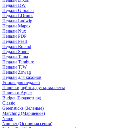
Педали Dixon
Педали DW
Педали Gibraltar
Педали LDrums
Педали Ludwig
Педали Mapex
Педали Nux
Педали PDP
Педали Pearl
Педали Roland
Педали Sonor
Педали Tama
Педали Tamburo
Педали TJW
Педали Zowag
Педали для кахонов
Упоры для педалей
Палочки, щётки, руты, маллеты
Палочки Agner
Budget (Бюджетная)
Classic
Greensticks (Зелёные)
Marching (Маршевые)
Name
Number (Основная серия)