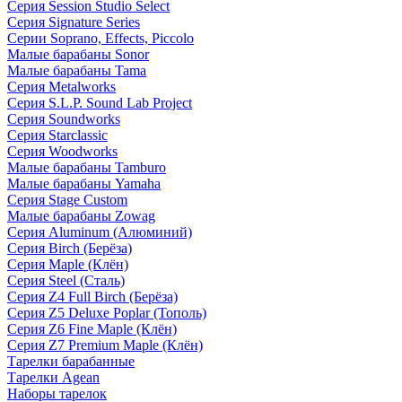
Серия Session Studio Select
Серия Signature Series
Серии Soprano, Effects, Piccolo
Малые барабаны Sonor
Малые барабаны Tama
Серия Metalworks
Серия S.L.P. Sound Lab Project
Серия Soundworks
Серия Starclassic
Серия Woodworks
Малые барабаны Tamburo
Малые барабаны Yamaha
Серия Stage Custom
Малые барабаны Zowag
Серия Aluminum (Алюминий)
Серия Birch (Берёза)
Серия Maple (Клён)
Серия Steel (Сталь)
Серия Z4 Full Birch (Берёза)
Серия Z5 Deluxe Poplar (Тополь)
Серия Z6 Fine Maple (Клён)
Серия Z7 Premium Maple (Клён)
Тарелки барабанные
Тарелки Agean
Наборы тарелок