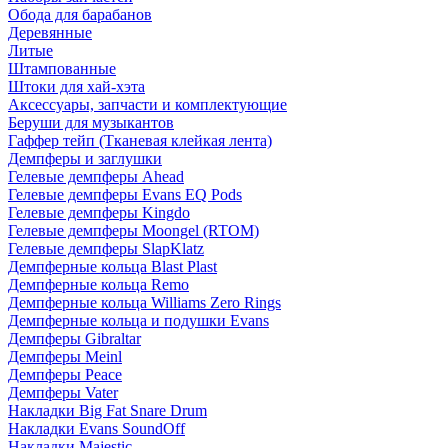
Обода для барабанов
Деревянные
Литые
Штампованные
Штоки для хай-хэта
Аксессуары, запчасти и комплектующие
Беруши для музыкантов
Гаффер тейп (Тканевая клейкая лента)
Демпферы и заглушки
Гелевые демпферы Ahead
Гелевые демпферы Evans EQ Pods
Гелевые демпферы Kingdo
Гелевые демпферы Moongel (RTOM)
Гелевые демпферы SlapKlatz
Демпферные кольца Blast Plast
Демпферные кольца Remo
Демпферные кольца Williams Zero Rings
Демпферные кольца и подушки Evans
Демпферы Gibraltar
Демпферы Meinl
Демпферы Peace
Демпферы Vater
Накладки Big Fat Snare Drum
Накладки Evans SoundOff
Накладки Majestic