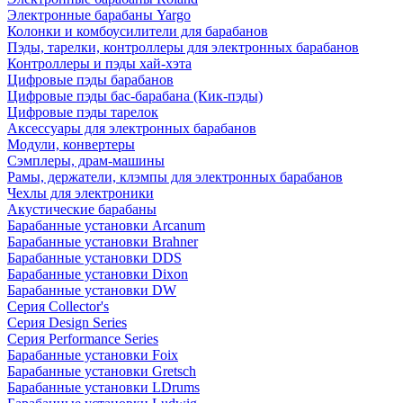
Электронные барабаны Yargo
Колонки и комбоусилители для барабанов
Пэды, тарелки, контроллеры для электронных барабанов
Контроллеры и пэды хай-хэта
Цифровые пэды барабанов
Цифровые пэды бас-барабана (Кик-пэды)
Цифровые пэды тарелок
Аксессуары для электронных барабанов
Модули, конвертеры
Сэмплеры, драм-машины
Рамы, держатели, клэмпы для электронных барабанов
Чехлы для электроники
Акустические барабаны
Барабанные установки Arcanum
Барабанные установки Brahner
Барабанные установки DDS
Барабанные установки Dixon
Барабанные установки DW
Серия Collector's
Серия Design Series
Серия Performance Series
Барабанные установки Foix
Барабанные установки Gretsch
Барабанные установки LDrums