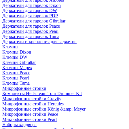
Держатели для тарелок Arborea
Держатели для тарелок Dixon
Держатели для тарелок DW
Держатели для тарелок PDP
Держатели для тарелок Gibraltar
Держатели для тарелок Peace
Держатели для тарелок Pearl
Держатели для тарелок Tama
Держатели и крепления для гаджетов
Клэмпы
Клэмпы Dixon
Клэмпы DW
Клэмпы Gibraltar
Клэмпы Mapex
Клэмпы Peace
Клэмпы Pearl
Клэмпы Tama
Микрофонные стойки
Комплекты Hellscream Tour Drummer Kit
Микрофонные стойки Gravity
Микрофонные стойки Hercules
Микрофонные стойки König &amp; Meyer
Микрофонные стойки Peace
Микрофонные стойки Pearl
Наборы хардвера