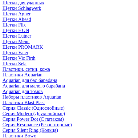
Щетки для ударных
Щетки Schlagwerk
Щетки Agner
Щетки Ahead
Щетки Flix
Щетки HUN
Щетки Lutner
Щетки Meinl
Щетки PROMARK
Щетки Vater
Щетки Vic Firth
Щетки Sela
Пластики, сетки, кожа
Пластики Aquarian
Aquarian для бас-барабана
Aquarian для малого барабана
Aquarian для томов
Наборы пластиков Aquarian
Пластики Blast Plast
Серия Classic (Однослойные)
Серия Modern (Двухслойные)
Серия Power Dot (С пятаком)
Серия Resonance (Резонаторные)
Серия Silent Ring (Кольца)
Пластики Bowo