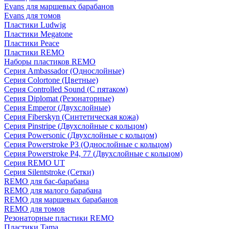
Evans для маршевых барабанов
Evans для томов
Пластики Ludwig
Пластики Megatone
Пластики Peace
Пластики REMO
Наборы пластиков REMO
Серия Ambassador (Однослойные)
Серия Colortone (Цветные)
Серия Controlled Sound (С пятаком)
Серия Diplomat (Резонаторные)
Серия Emperor (Двухслойные)
Серия Fiberskyn (Синтетическая кожа)
Серия Pinstripe (Двухслойные с кольцом)
Серия Powersonic (Двухслойные с кольцом)
Серия Powerstroke P3 (Однослойные с кольцом)
Серия Powerstroke P4, 77 (Двухслойные с кольцом)
Серия REMO UT
Серия Silentstroke (Сетки)
REMO для бас-барабана
REMO для малого барабана
REMO для маршевых барабанов
REMO для томов
Резонаторные пластики REMO
Пластики Tama