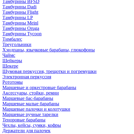
Тамбурины BFSD
Тамбурины Dadi
Тамбурины Flight
Тамбурины LP
Тамбурины Meinl
Тамбурины Oruga
Тамбурины Tycoon
Тимбалес
Треугольники
Хэндпаны, язычковые барабаны, глюкофоны
Чаймс
Шейкеры
Шекере
Шумовая перкуссия, трещотки и погремушки
Электронная перкуссия
Рототомы
Маршевые и оркестровые барабаны
Аксессуары, стойки, ремни
Маршевые бас-барабаны
Маршевые малые барабаны
Маршевые палочки и колотушки
Маршевые ручные тарелки
Теноровые барабаны
Чехлы, кейсы, сумки, кофры
Держатели для палочек