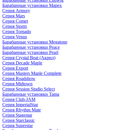
Барабанные установки Ludwig
Барабанные установки Mapex
Серия Armory
Серия Mars
Серия Comet
Серия Storm
Серия Tornado
Серия Venus
Барабанные установки Megatone
Барабанные установки Peace
Барабанные установки Pearl
Серия Crystal Beat (Акрил)
Серия Decade Maple
Серия Export
Серия Masters Maple Complete
Серия Roadshow
Серия Midtown
Серия Session Studio Select
Барабанные установки Tama
Серия Club-JAM
Серия ImperialStar
Серия Rhythm Mate
Серия Stagestar
Серия Starclassic
Серия Superstar