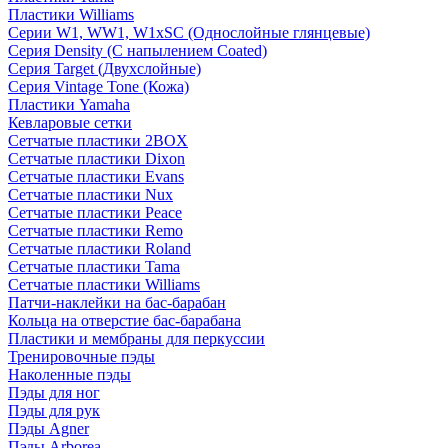
Пластики Williams
Серии W1, WW1, W1xSC (Однослойные глянцевые)
Серия Density (C напылением Coated)
Серия Target (Двухслойные)
Серия Vintage Tone (Кожа)
Пластики Yamaha
Кевларовые сетки
Сетчатые пластики 2BOX
Сетчатые пластики Dixon
Сетчатые пластики Evans
Сетчатые пластики Nux
Сетчатые пластики Peace
Сетчатые пластики Remo
Сетчатые пластики Roland
Сетчатые пластики Tama
Сетчатые пластики Williams
Патчи-наклейки на бас-барабан
Кольца на отверстие бас-барабана
Пластики и мембраны для перкуссии
Тренировочные пэды
Наколенные пэды
Пэды для ног
Пэды для рук
Пэды Agner
Пэды Arborea