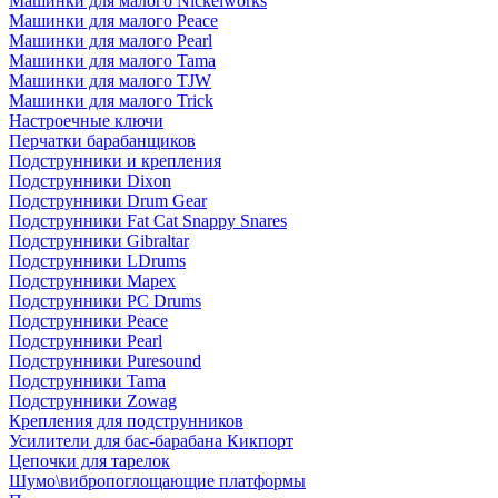
Машинки для малого Nickelworks
Машинки для малого Peace
Машинки для малого Pearl
Машинки для малого Tama
Машинки для малого TJW
Машинки для малого Trick
Настроечные ключи
Перчатки барабанщиков
Подструнники и крепления
Подструнники Dixon
Подструнники Drum Gear
Подструнники Fat Cat Snappy Snares
Подструнники Gibraltar
Подструнники LDrums
Подструнники Mapex
Подструнники PC Drums
Подструнники Peace
Подструнники Pearl
Подструнники Puresound
Подструнники Tama
Подструнники Zowag
Крепления для подструнников
Усилители для бас-барабана Кикпорт
Цепочки для тарелок
Шумо\вибропоглощающие платформы