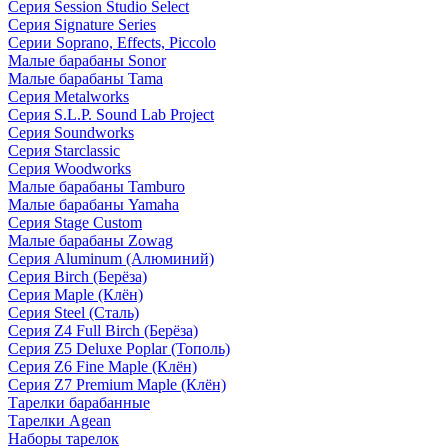
Серия Session Studio Select
Серия Signature Series
Серии Soprano, Effects, Piccolo
Малые барабаны Sonor
Малые барабаны Tama
Серия Metalworks
Серия S.L.P. Sound Lab Project
Серия Soundworks
Серия Starclassic
Серия Woodworks
Малые барабаны Tamburo
Малые барабаны Yamaha
Серия Stage Custom
Малые барабаны Zowag
Серия Aluminum (Алюминий)
Серия Birch (Берёза)
Серия Maple (Клён)
Серия Steel (Сталь)
Серия Z4 Full Birch (Берёза)
Серия Z5 Deluxe Poplar (Тополь)
Серия Z6 Fine Maple (Клён)
Серия Z7 Premium Maple (Клён)
Тарелки барабанные
Тарелки Agean
Наборы тарелок