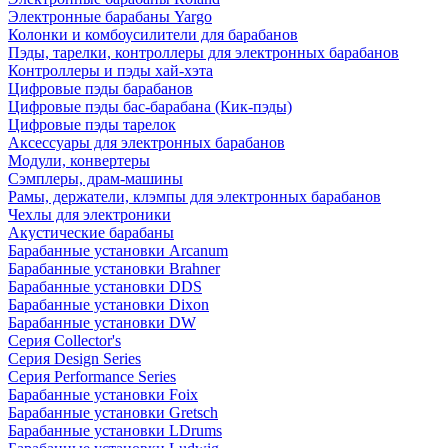
Электронные барабаны Yargo
Колонки и комбоусилители для барабанов
Пэды, тарелки, контроллеры для электронных барабанов
Контроллеры и пэды хай-хэта
Цифровые пэды барабанов
Цифровые пэды бас-барабана (Кик-пэды)
Цифровые пэды тарелок
Аксессуары для электронных барабанов
Модули, конвертеры
Сэмплеры, драм-машины
Рамы, держатели, клэмпы для электронных барабанов
Чехлы для электроники
Акустические барабаны
Барабанные установки Arcanum
Барабанные установки Brahner
Барабанные установки DDS
Барабанные установки Dixon
Барабанные установки DW
Серия Collector's
Серия Design Series
Серия Performance Series
Барабанные установки Foix
Барабанные установки Gretsch
Барабанные установки LDrums