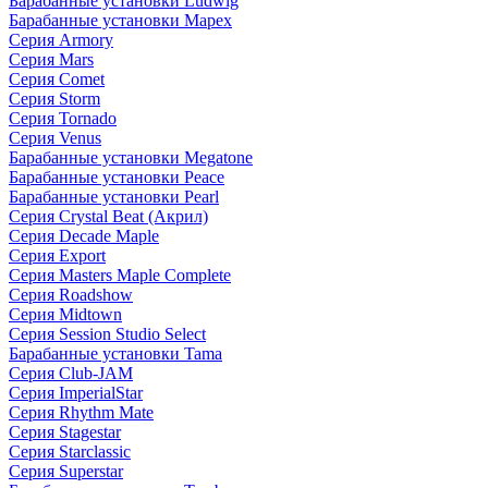
Барабанные установки Ludwig
Барабанные установки Mapex
Серия Armory
Серия Mars
Серия Comet
Серия Storm
Серия Tornado
Серия Venus
Барабанные установки Megatone
Барабанные установки Peace
Барабанные установки Pearl
Серия Crystal Beat (Акрил)
Серия Decade Maple
Серия Export
Серия Masters Maple Complete
Серия Roadshow
Серия Midtown
Серия Session Studio Select
Барабанные установки Tama
Серия Club-JAM
Серия ImperialStar
Серия Rhythm Mate
Серия Stagestar
Серия Starclassic
Серия Superstar