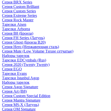
Серия BRX Series
Серия Custom Brilliant
Серия Custom Series
Серия Extreme Series
Серия Rock Master
Тарелки Aisen
Тарелки Arborea
Серия B8 (Бронза)
Серия FH Series (Латунь)
Серия Ghost (Бронза B20)
Серия Hero (Нержавеющая сталь)
Серия Mute (Low Volume Тихие сетчатые)
Наборы тарелок
Тарелки EDCymbals (Rus)
Серия 2020 (Twenty Twenty)
Серия EGO
Тарелки Evans
Тарелки Istanbul Agop
Наборы тарелок
Серия Agop Signature
Серия Art (B8)
Серия Custom Special Edition
Серия Mantra Signature
Серия MS-X (Латунь)
Серия OM Signature