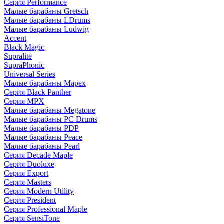
Серия Performance
Малые барабаны Gretsch
Малые барабаны LDrums
Малые барабаны Ludwig
Accent
Black Magic
Supralite
SupraPhonic
Universal Series
Малые барабаны Mapex
Серия Black Panther
Серия MPX
Малые барабаны Megatone
Малые барабаны PC Drums
Малые барабаны PDP
Малые барабаны Peace
Малые барабаны Pearl
Серия Decade Maple
Серия Duoluxe
Серия Export
Серия Masters
Серия Modern Utility
Серия President
Серия Professional Maple
Серия SensiTone