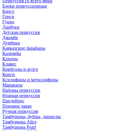
Перкуссия со всего мира
Блоки перкуссионные
Бонго
Гонги
Гуиро
Дарбуки
Детская перкуссия
Джембе
Думбеки
Кавказские барабаны
Калимбы
Кахоны
Клавес
Ковбеллы и агого
Конги
Ксилофоны и металлофоны
Маракасы
Наборы перкуссии
Ножная перкуссия
Пандейрос
Поющие чаши
Ручная перкуссия
Тамбурины, бубны, джинглы
Тамбурины Alice
Тамбурины Pearl