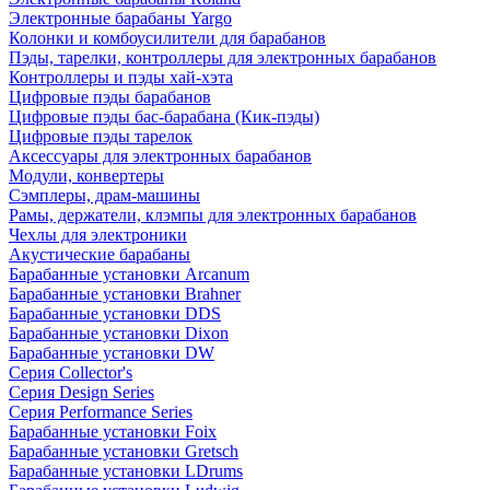
Электронные барабаны Yargo
Колонки и комбоусилители для барабанов
Пэды, тарелки, контроллеры для электронных барабанов
Контроллеры и пэды хай-хэта
Цифровые пэды барабанов
Цифровые пэды бас-барабана (Кик-пэды)
Цифровые пэды тарелок
Аксессуары для электронных барабанов
Модули, конвертеры
Сэмплеры, драм-машины
Рамы, держатели, клэмпы для электронных барабанов
Чехлы для электроники
Акустические барабаны
Барабанные установки Arcanum
Барабанные установки Brahner
Барабанные установки DDS
Барабанные установки Dixon
Барабанные установки DW
Серия Collector's
Серия Design Series
Серия Performance Series
Барабанные установки Foix
Барабанные установки Gretsch
Барабанные установки LDrums