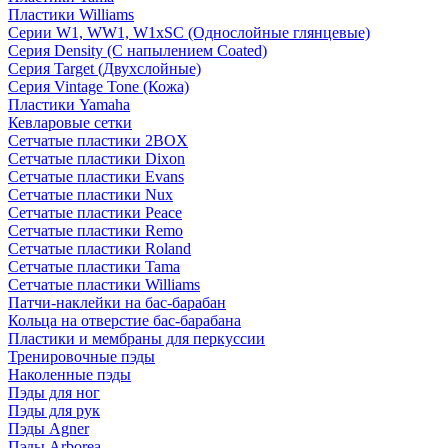
Пластики Williams
Серии W1, WW1, W1xSC (Однослойные глянцевые)
Серия Density (C напылением Coated)
Серия Target (Двухслойные)
Серия Vintage Tone (Кожа)
Пластики Yamaha
Кевларовые сетки
Сетчатые пластики 2BOX
Сетчатые пластики Dixon
Сетчатые пластики Evans
Сетчатые пластики Nux
Сетчатые пластики Peace
Сетчатые пластики Remo
Сетчатые пластики Roland
Сетчатые пластики Tama
Сетчатые пластики Williams
Патчи-наклейки на бас-барабан
Кольца на отверстие бас-барабана
Пластики и мембраны для перкуссии
Тренировочные пэды
Наколенные пэды
Пэды для ног
Пэды для рук
Пэды Agner
Пэды Arborea