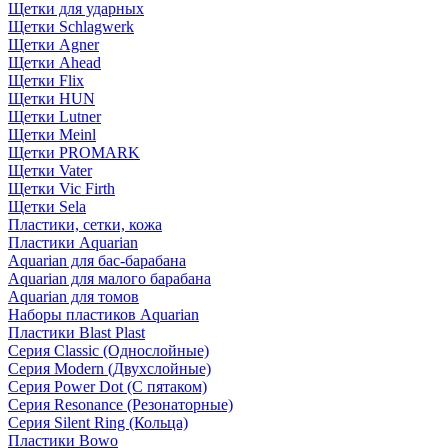
Щетки для ударных
Щетки Schlagwerk
Щетки Agner
Щетки Ahead
Щетки Flix
Щетки HUN
Щетки Lutner
Щетки Meinl
Щетки PROMARK
Щетки Vater
Щетки Vic Firth
Щетки Sela
Пластики, сетки, кожа
Пластики Aquarian
Aquarian для бас-барабана
Aquarian для малого барабана
Aquarian для томов
Наборы пластиков Aquarian
Пластики Blast Plast
Серия Classic (Однослойные)
Серия Modern (Двухслойные)
Серия Power Dot (С пятаком)
Серия Resonance (Резонаторные)
Серия Silent Ring (Кольца)
Пластики Bowo