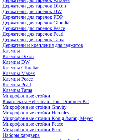
Держатели для тарелок Arborea
Держатели для тарелок Dixon
Держатели для тарелок DW
Держатели для тарелок PDP
Держатели для тарелок Gibraltar
Держатели для тарелок Peace
Держатели для тарелок Pearl
Держатели для тарелок Tama
Держатели и крепления для гаджетов
Клэмпы
Клэмпы Dixon
Клэмпы DW
Клэмпы Gibraltar
Клэмпы Mapex
Клэмпы Peace
Клэмпы Pearl
Клэмпы Tama
Микрофонные стойки
Комплекты Hellscream Tour Drummer Kit
Микрофонные стойки Gravity
Микрофонные стойки Hercules
Микрофонные стойки König &amp; Meyer
Микрофонные стойки Peace
Микрофонные стойки Pearl
Наборы хардвера