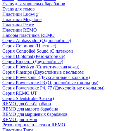
Evans для маршевых барабанов
Evans для томов
Пластики Ludwig
Пластики Megatone
Пластики Peace
Пластики REMO
Наборы пластиков REMO
Серия Ambassador (Однослойные)
Серия Colortone (Цветные)
Серия Controlled Sound (С пятаком)
Серия Diplomat (Резонаторные)
Серия Emperor (Двухслойные)
Серия Fiberskyn (Синтетическая кожа)
Серия Pinstripe (Двухслойные с кольцом)
Серия Powersonic (Двухслойные с кольцом)
Серия Powerstroke P3 (Однослойные с кольцом)
Серия Powerstroke P4, 77 (Двухслойные с кольцом)
Серия REMO UT
Серия Silentstroke (Сетки)
REMO для бас-барабана
REMO для малого барабана
REMO для маршевых барабанов
REMO для томов
Резонаторные пластики REMO
Пластики Tama