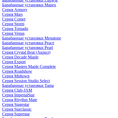
Барабанные установки Ludwig
Барабанные установки Mapex
Серия Armory
Серия Mars
Серия Comet
Серия Storm
Серия Tornado
Серия Venus
Барабанные установки Megatone
Барабанные установки Peace
Барабанные установки Pearl
Серия Crystal Beat (Акрил)
Серия Decade Maple
Серия Export
Серия Masters Maple Complete
Серия Roadshow
Серия Midtown
Серия Session Studio Select
Барабанные установки Tama
Серия Club-JAM
Серия ImperialStar
Серия Rhythm Mate
Серия Stagestar
Серия Starclassic
Серия Superstar