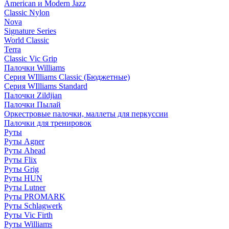
American и Modern Jazz
Classic Nylon
Nova
Signature Series
World Classic
Terra
Classic Vic Grip
Палочки Williams
Серия WIlliams Classic (Бюджетные)
Серия WIlliams Standard
Палочки Zildjian
Палочки Пылай
Оркестровые палочки, маллеты для перкуссии
Палочки для тренировок
Руты
Руты Agner
Руты Ahead
Руты Flix
Руты Grig
Руты HUN
Руты Lutner
Руты PROMARK
Руты Schlagwerk
Руты Vic Firth
Руты Williams