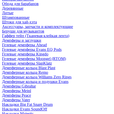
Обода для барабанов
Деревянные
Литые
Штампованные
Штоки для хай-хэта
Аксессуары, запчасти и комплектующие
Беруши для музыкантов
Гаффер тейп (Тканевая клейкая лента)
Демпферы и заглушки
Гелевые демпферы Ahead
Гелевые демпферы Evans EQ Pods
Гелевые демпферы Kingdo
Гелевые демпферы Moongel (RTOM)
Гелевые демпферы SlapKlatz
Демпферные кольца Blast Plast
Демпферные кольца Remo
Демпферные кольца Williams Zero Rings
Демпферные кольца и подушки Evans
Демпферы Gibraltar
Демпферы Meinl
Демпферы Peace
Демпферы Vater
Накладки Big Fat Snare Drum
Накладки Evans SoundOff
Накладки Majestic