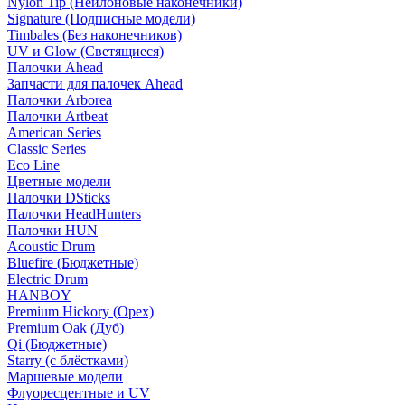
Nylon Tip (Нейлоновые наконечники)
Signature (Подписные модели)
Timbales (Без наконечников)
UV и Glow (Светящиеся)
Палочки Ahead
Запчасти для палочек Ahead
Палочки Arborea
Палочки Artbeat
American Series
Classic Series
Eco Line
Цветные модели
Палочки DSticks
Палочки HeadHunters
Палочки HUN
Acoustic Drum
Bluefire (Бюджетные)
Electric Drum
HANBOY
Premium Hickory (Орех)
Premium Oak (Дуб)
Qi (Бюджетные)
Starry (с блёстками)
Маршевые модели
Флуоресцентные и UV