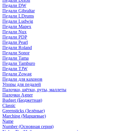
Педали Dixon
Педали DW
Педали Gibraltar
Педали LDrums
Педали Ludwig
Педали Mapex
Педали Nux
Педали PDP
Педали Pearl
Педали Roland
Педали Sonor
Педали Tama
Педали Tamburo
Педали TJW
Педали Zowag
Педали для кахонов
Упоры для педалей
Палочки, щётки, руты, маллеты
Палочки Agner
Budget (Бюджетная)
Classic
Greensticks (Зелёные)
Marching (Маршевые)
Name
Number (Основная серия)