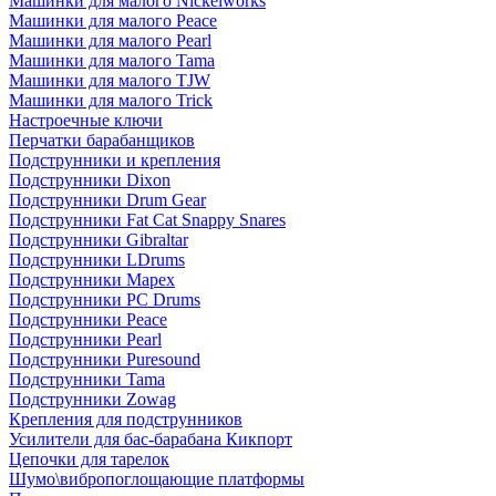
Машинки для малого Nickelworks
Машинки для малого Peace
Машинки для малого Pearl
Машинки для малого Tama
Машинки для малого TJW
Машинки для малого Trick
Настроечные ключи
Перчатки барабанщиков
Подструнники и крепления
Подструнники Dixon
Подструнники Drum Gear
Подструнники Fat Cat Snappy Snares
Подструнники Gibraltar
Подструнники LDrums
Подструнники Mapex
Подструнники PC Drums
Подструнники Peace
Подструнники Pearl
Подструнники Puresound
Подструнники Tama
Подструнники Zowag
Крепления для подструнников
Усилители для бас-барабана Кикпорт
Цепочки для тарелок
Шумо\вибропоглощающие платформы