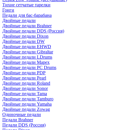
Тихие сетчатые тарелки
Гонги
Педали для бас-барабана
Двойные педали
Двойные педали Brahner
Двойные педали DDS (Россия)
Двойные педали Dixon
Двойные педали DW
Двойные педали EHWD
Двойные педали Gibraltar
Двойные педали LDrums
Двойные педали Mapex
Двойные педали PC Drums
Двойные педали PDP
Двойные педали Pearl
Двойные педали Roland
Двойные педали Sonor
Двойные педали Tama
Двойные педали Tamburo
Двойные педали Yamaha
Двойные педали Zowag
Одиночные педали
Педали Brahner
Педали DDS (Россия)