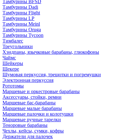
Тамбурины BFSD
Тамбурины Dadi
Тамбурины Flight
Тамбурины LP
Тамбурины Meinl
Тамбурины Oruga
Тамбурины Tycoon
Тимбалес
Треугольники
Хэндпаны, язычковые барабаны, глюкофоны
Чаймс
Шейкеры
Шекере
Шумовая перкуссия, трещотки и погремушки
Электронная перкуссия
Рототомы
Маршевые и оркестровые барабаны
Аксессуары, стойки, ремни
Маршевые бас-барабаны
Маршевые малые барабаны
Маршевые палочки и колотушки
Маршевые ручные тарелки
Теноровые барабаны
Чехлы, кейсы, сумки, кофры
Держатели для палочек