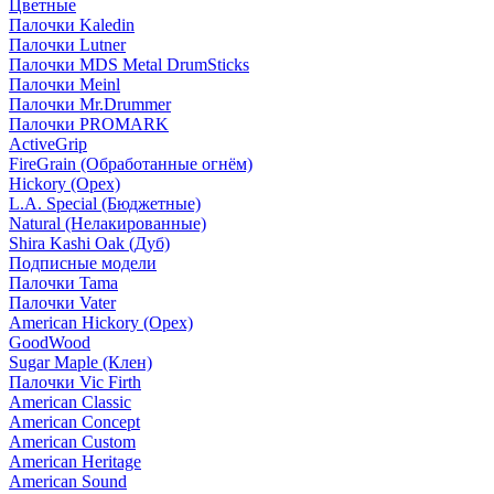
Цветные
Палочки Kaledin
Палочки Lutner
Палочки MDS Metal DrumSticks
Палочки Meinl
Палочки Mr.Drummer
Палочки PROMARK
ActiveGrip
FireGrain (Обработанные огнём)
Hickory (Орех)
L.A. Special (Бюджетные)
Natural (Нелакированные)
Shira Kashi Oak (Дуб)
Подписные модели
Палочки Tama
Палочки Vater
American Hickory (Орех)
GoodWood
Sugar Maple (Клен)
Палочки Vic Firth
American Classic
American Concept
American Custom
American Heritage
American Sound