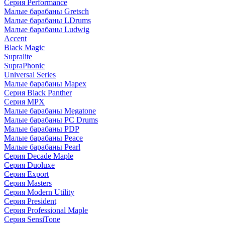
Серия Performance
Малые барабаны Gretsch
Малые барабаны LDrums
Малые барабаны Ludwig
Accent
Black Magic
Supralite
SupraPhonic
Universal Series
Малые барабаны Mapex
Серия Black Panther
Серия MPX
Малые барабаны Megatone
Малые барабаны PC Drums
Малые барабаны PDP
Малые барабаны Peace
Малые барабаны Pearl
Серия Decade Maple
Серия Duoluxe
Серия Export
Серия Masters
Серия Modern Utility
Серия President
Серия Professional Maple
Серия SensiTone