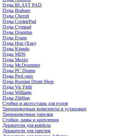
Пэды BLAST PAD
Пэды Brahner
Пэды Cherub
Пэды CookiePad
Пэды Cympad
Пэды Drumfan
Пэды Evans
Пэды Hun (Хан)
Пэды Kingdo
Пэды MDS
Пэды Mezzo
Пэды Mr.Drummer
Пэды PC Drums
Пэды ProLogix
Пэды Russian Drum Shop
Пэды Vic Firth
Пэды Williams
Пэды Zildjian
Стойки и аксессуары для пэдов
Тренировочные комплекты и установки
Тренировочные тарелки
Стойки, рамы и крепления
Держатели для ковбела
Держатели для тарелок