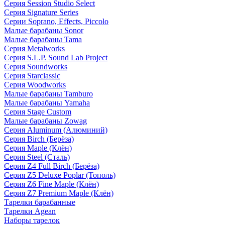
Серия Session Studio Select
Серия Signature Series
Серии Soprano, Effects, Piccolo
Малые барабаны Sonor
Малые барабаны Tama
Серия Metalworks
Серия S.L.P. Sound Lab Project
Серия Soundworks
Серия Starclassic
Серия Woodworks
Малые барабаны Tamburo
Малые барабаны Yamaha
Серия Stage Custom
Малые барабаны Zowag
Серия Aluminum (Алюминий)
Серия Birch (Берёза)
Серия Maple (Клён)
Серия Steel (Сталь)
Серия Z4 Full Birch (Берёза)
Серия Z5 Deluxe Poplar (Тополь)
Серия Z6 Fine Maple (Клён)
Серия Z7 Premium Maple (Клён)
Тарелки барабанные
Тарелки Agean
Наборы тарелок