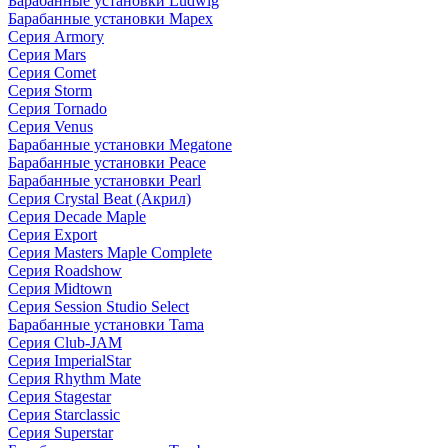
Барабанные установки Ludwig
Барабанные установки Mapex
Серия Armory
Серия Mars
Серия Comet
Серия Storm
Серия Tornado
Серия Venus
Барабанные установки Megatone
Барабанные установки Peace
Барабанные установки Pearl
Серия Crystal Beat (Акрил)
Серия Decade Maple
Серия Export
Серия Masters Maple Complete
Серия Roadshow
Серия Midtown
Серия Session Studio Select
Барабанные установки Tama
Серия Club-JAM
Серия ImperialStar
Серия Rhythm Mate
Серия Stagestar
Серия Starclassic
Серия Superstar