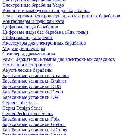
Электронные барабаны Yargo
Колонки и комбоусилители для барабанов
Пэды, тарелки, контроллеры для электронных барабанов
Контроллеры и пэды хай-хэта
Цифровые пэды барабанов
Цифровые пэды бас-барабана (Кик-пэды)
Цифровые пэды тарелок
Аксессуары для электронных барабанов
Модули, конвертеры
Сэмплеры, драм-машины
Рамы, держатели, клэмпы для электронных барабанов
Чехлы для электроники
Акустические барабаны
Барабанные установки Arcanum
Барабанные установки Brahner
Барабанные установки DDS
Барабанные установки Dixon
Барабанные установки DW
Серия Collector's
Серия Design Series
Серия Performance Series
Барабанные установки Foix
Барабанные установки Gretsch
Барабанные установки LDrums