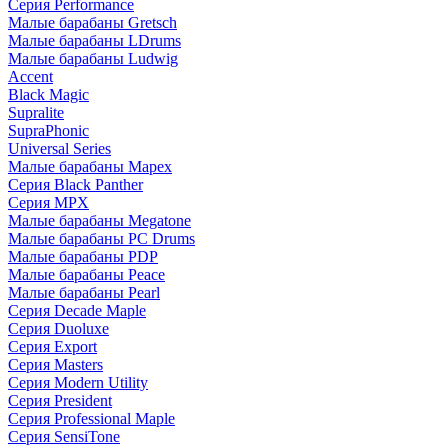
Серия Performance
Малые барабаны Gretsch
Малые барабаны LDrums
Малые барабаны Ludwig
Accent
Black Magic
Supralite
SupraPhonic
Universal Series
Малые барабаны Mapex
Серия Black Panther
Серия MPX
Малые барабаны Megatone
Малые барабаны PC Drums
Малые барабаны PDP
Малые барабаны Peace
Малые барабаны Pearl
Серия Decade Maple
Серия Duoluxe
Серия Export
Серия Masters
Серия Modern Utility
Серия President
Серия Professional Maple
Серия SensiTone