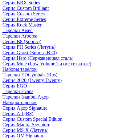
Серия BRX Series
Серия Custom Brilliant
Серия Custom Series
Серия Extreme Series
Серия Rock Master
Тарелки Aisen
Тарелки Arborea
Серия B8 (Бронза)
Серия FH Series (Латунь)
Серия Ghost (Бронза B20)
Серия Hero (Нержавеющая сталь)
Серия Mute (Low Volume Тихие сетчатые)
Наборы тарелок
Тарелки EDCymbals (Rus)
Серия 2020 (Twenty Twenty)
Серия EGO
Тарелки Evans
Тарелки Istanbul Agop
Наборы тарелок
Серия Agop Signature
Серия Art (B8)
Серия Custom Special Edition
Серия Mantra Signature
Серия MS-X (Латунь)
Серия OM Signature