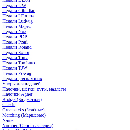
Педали Dixon
Педали DW
Педали Gibraltar
Педали LDrums
Педали Ludwig
Педали Mapex
Педали Nux
Педали PDP
Педали Pearl
Педали Roland
Педали Sonor
Педали Tama
Педали Tamburo
Педали TJW
Педали Zowag
Педали для кахонов
Упоры для педалей
Палочки, щётки, руты, маллеты
Палочки Agner
Budget (Бюджетная)
Classic
Greensticks (Зелёные)
Marching (Маршевые)
Name
Number (Основная серия)