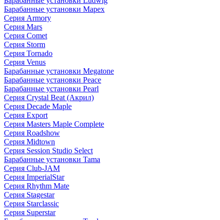
Барабанные установки Ludwig
Барабанные установки Mapex
Серия Armory
Серия Mars
Серия Comet
Серия Storm
Серия Tornado
Серия Venus
Барабанные установки Megatone
Барабанные установки Peace
Барабанные установки Pearl
Серия Crystal Beat (Акрил)
Серия Decade Maple
Серия Export
Серия Masters Maple Complete
Серия Roadshow
Серия Midtown
Серия Session Studio Select
Барабанные установки Tama
Серия Club-JAM
Серия ImperialStar
Серия Rhythm Mate
Серия Stagestar
Серия Starclassic
Серия Superstar