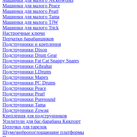
Машинки для малого Nickelworks
Машинки для малого Peace
Машинки для малого Pearl
Машинки для малого Tama
Машинки для малого TJW
Машинки для малого Trick
Настроечные ключи
Перчатки барабанщиков
Подструнники и крепления
Подструнники Dixon
Подструнники Drum Gear
Подструнники Fat Cat Snappy Snares
Подструнники Gibraltar
Подструнники LDrums
Подструнники Mapex
Подструнники PC Drums
Подструнники Peace
Подструнники Pearl
Подструнники Puresound
Подструнники Tama
Подструнники Zowag
Крепления для подструнников
Усилители для бас-барабана Кикпорт
Цепочки для тарелок
Шумо\вибропоглощающие платформы