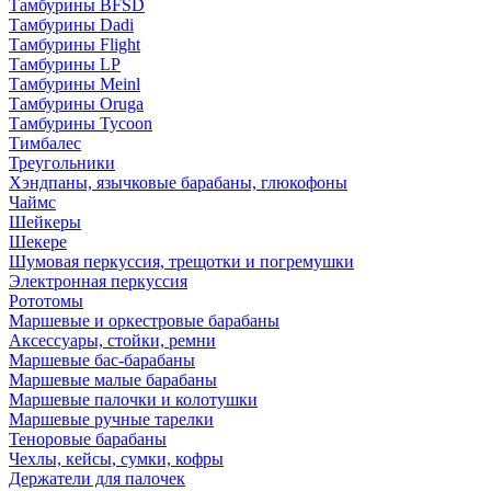
Тамбурины BFSD
Тамбурины Dadi
Тамбурины Flight
Тамбурины LP
Тамбурины Meinl
Тамбурины Oruga
Тамбурины Tycoon
Тимбалес
Треугольники
Хэндпаны, язычковые барабаны, глюкофоны
Чаймс
Шейкеры
Шекере
Шумовая перкуссия, трещотки и погремушки
Электронная перкуссия
Рототомы
Маршевые и оркестровые барабаны
Аксессуары, стойки, ремни
Маршевые бас-барабаны
Маршевые малые барабаны
Маршевые палочки и колотушки
Маршевые ручные тарелки
Теноровые барабаны
Чехлы, кейсы, сумки, кофры
Держатели для палочек