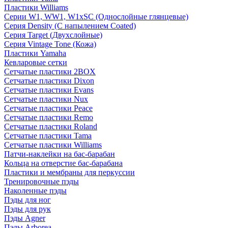
Пластики Williams
Серии W1, WW1, W1xSC (Однослойные глянцевые)
Серия Density (C напылением Coated)
Серия Target (Двухслойные)
Серия Vintage Tone (Кожа)
Пластики Yamaha
Кевларовые сетки
Сетчатые пластики 2BOX
Сетчатые пластики Dixon
Сетчатые пластики Evans
Сетчатые пластики Nux
Сетчатые пластики Peace
Сетчатые пластики Remo
Сетчатые пластики Roland
Сетчатые пластики Tama
Сетчатые пластики Williams
Патчи-наклейки на бас-барабан
Кольца на отверстие бас-барабана
Пластики и мембраны для перкуссии
Тренировочные пэды
Наколенные пэды
Пэды для ног
Пэды для рук
Пэды Agner
Пэды Arborea