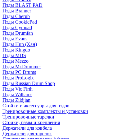
Пэды BLAST PAD
Пэды Brahner
Пэды Cherub
Пэды CookiePad
Пэды Cympad
Пэды Drumfan
Пэды Evans
Пэды Hun (Хан)
Пэды Kingdo
Пэды MDS
Пэды Mezzo
Пэды Mr.Drummer
Пэды PC Drums
Пэды ProLogix
Пэды Russian Drum Shop
Пэды Vic Firth
Пэды Williams
Пэды Zildjian
Стойки и аксессуары для пэдов
Тренировочные комплекты и установки
Тренировочные тарелки
Стойки, рамы и крепления
Держатели для ковбела
Держатели для тарелок