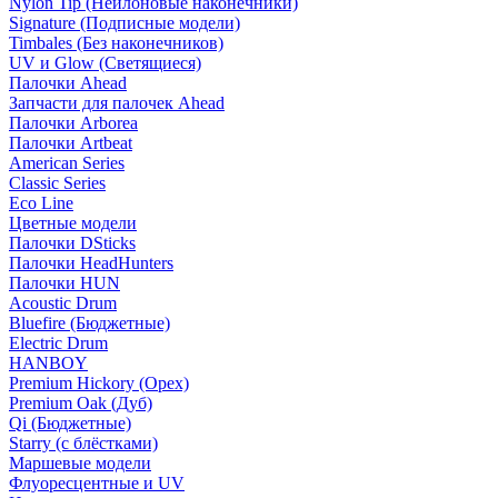
Nylon Tip (Нейлоновые наконечники)
Signature (Подписные модели)
Timbales (Без наконечников)
UV и Glow (Светящиеся)
Палочки Ahead
Запчасти для палочек Ahead
Палочки Arborea
Палочки Artbeat
American Series
Classic Series
Eco Line
Цветные модели
Палочки DSticks
Палочки HeadHunters
Палочки HUN
Acoustic Drum
Bluefire (Бюджетные)
Electric Drum
HANBOY
Premium Hickory (Орех)
Premium Oak (Дуб)
Qi (Бюджетные)
Starry (с блёстками)
Маршевые модели
Флуоресцентные и UV