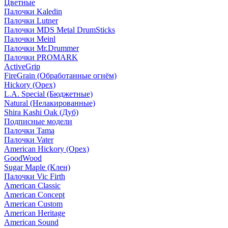
Цветные
Палочки Kaledin
Палочки Lutner
Палочки MDS Metal DrumSticks
Палочки Meinl
Палочки Mr.Drummer
Палочки PROMARK
ActiveGrip
FireGrain (Обработанные огнём)
Hickory (Орех)
L.A. Special (Бюджетные)
Natural (Нелакированные)
Shira Kashi Oak (Дуб)
Подписные модели
Палочки Tama
Палочки Vater
American Hickory (Орех)
GoodWood
Sugar Maple (Клен)
Палочки Vic Firth
American Classic
American Concept
American Custom
American Heritage
American Sound