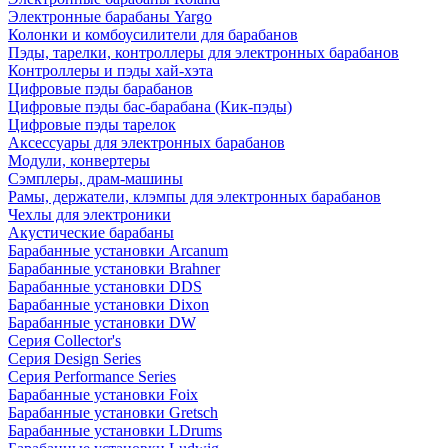
Электронные барабаны Yargo
Колонки и комбоусилители для барабанов
Пэды, тарелки, контроллеры для электронных барабанов
Контроллеры и пэды хай-хэта
Цифровые пэды барабанов
Цифровые пэды бас-барабана (Кик-пэды)
Цифровые пэды тарелок
Аксессуары для электронных барабанов
Модули, конвертеры
Сэмплеры, драм-машины
Рамы, держатели, клэмпы для электронных барабанов
Чехлы для электроники
Акустические барабаны
Барабанные установки Arcanum
Барабанные установки Brahner
Барабанные установки DDS
Барабанные установки Dixon
Барабанные установки DW
Серия Collector's
Серия Design Series
Серия Performance Series
Барабанные установки Foix
Барабанные установки Gretsch
Барабанные установки LDrums