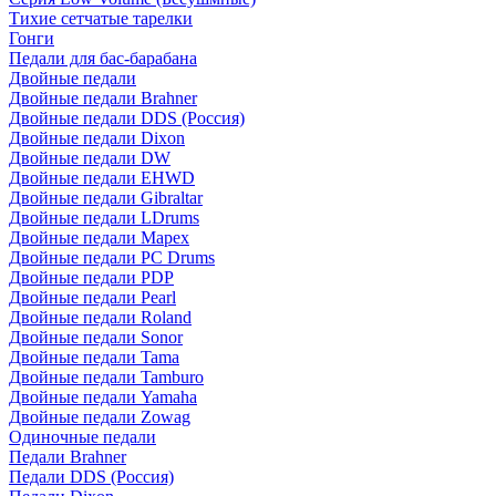
Тихие сетчатые тарелки
Гонги
Педали для бас-барабана
Двойные педали
Двойные педали Brahner
Двойные педали DDS (Россия)
Двойные педали Dixon
Двойные педали DW
Двойные педали EHWD
Двойные педали Gibraltar
Двойные педали LDrums
Двойные педали Mapex
Двойные педали PC Drums
Двойные педали PDP
Двойные педали Pearl
Двойные педали Roland
Двойные педали Sonor
Двойные педали Tama
Двойные педали Tamburo
Двойные педали Yamaha
Двойные педали Zowag
Одиночные педали
Педали Brahner
Педали DDS (Россия)