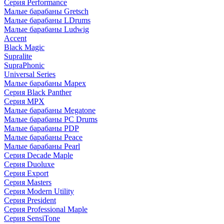
Серия Performance
Малые барабаны Gretsch
Малые барабаны LDrums
Малые барабаны Ludwig
Accent
Black Magic
Supralite
SupraPhonic
Universal Series
Малые барабаны Mapex
Серия Black Panther
Серия MPX
Малые барабаны Megatone
Малые барабаны PC Drums
Малые барабаны PDP
Малые барабаны Peace
Малые барабаны Pearl
Серия Decade Maple
Серия Duoluxe
Серия Export
Серия Masters
Серия Modern Utility
Серия President
Серия Professional Maple
Серия SensiTone