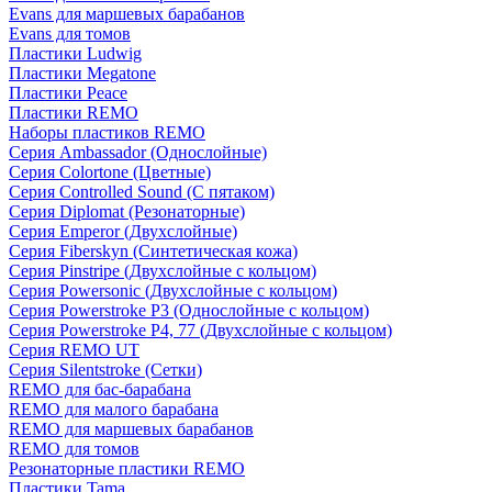
Evans для маршевых барабанов
Evans для томов
Пластики Ludwig
Пластики Megatone
Пластики Peace
Пластики REMO
Наборы пластиков REMO
Серия Ambassador (Однослойные)
Серия Colortone (Цветные)
Серия Controlled Sound (С пятаком)
Серия Diplomat (Резонаторные)
Серия Emperor (Двухслойные)
Серия Fiberskyn (Синтетическая кожа)
Серия Pinstripe (Двухслойные с кольцом)
Серия Powersonic (Двухслойные с кольцом)
Серия Powerstroke P3 (Однослойные с кольцом)
Серия Powerstroke P4, 77 (Двухслойные с кольцом)
Серия REMO UT
Серия Silentstroke (Сетки)
REMO для бас-барабана
REMO для малого барабана
REMO для маршевых барабанов
REMO для томов
Резонаторные пластики REMO
Пластики Tama