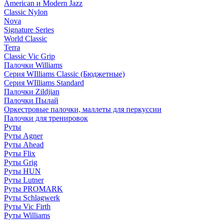
American и Modern Jazz
Classic Nylon
Nova
Signature Series
World Classic
Terra
Classic Vic Grip
Палочки Williams
Серия WIlliams Classic (Бюджетные)
Серия WIlliams Standard
Палочки Zildjian
Палочки Пылай
Оркестровые палочки, маллеты для перкуссии
Палочки для тренировок
Руты
Руты Agner
Руты Ahead
Руты Flix
Руты Grig
Руты HUN
Руты Lutner
Руты PROMARK
Руты Schlagwerk
Руты Vic Firth
Руты Williams