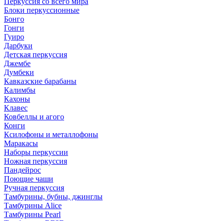
Перкуссия со всего мира
Блоки перкуссионные
Бонго
Гонги
Гуиро
Дарбуки
Детская перкуссия
Джембе
Думбеки
Кавказские барабаны
Калимбы
Кахоны
Клавес
Ковбеллы и агого
Конги
Ксилофоны и металлофоны
Маракасы
Наборы перкуссии
Ножная перкуссия
Пандейрос
Поющие чаши
Ручная перкуссия
Тамбурины, бубны, джинглы
Тамбурины Alice
Тамбурины Pearl