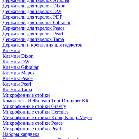
Держатели для тарелок Arborea
Держатели для тарелок Dixon
Держатели для тарелок DW
Держатели для тарелок PDP
Держатели для тарелок Gibraltar
Держатели для тарелок Peace
Держатели для тарелок Pearl
Держатели для тарелок Tama
Держатели и крепления для гаджетов
Клэмпы
Клэмпы Dixon
Клэмпы DW
Клэмпы Gibraltar
Клэмпы Mapex
Клэмпы Peace
Клэмпы Pearl
Клэмпы Tama
Микрофонные стойки
Комплекты Hellscream Tour Drummer Kit
Микрофонные стойки Gravity
Микрофонные стойки Hercules
Микрофонные стойки König &amp; Meyer
Микрофонные стойки Peace
Микрофонные стойки Pearl
Наборы хардвера