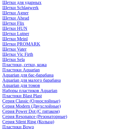
Щетки для ударных
Щетки Schlagwerk
Щетки Agner
Щетки Ahead
Щетки Flix
Щетки HUN
Щетки Lutner
Щетки Meinl
Щетки PROMARK
Щетки Vater
Щетки Vic Firth
Щетки Sela
Пластики, сетки, кожа
Пластики Aquarian
Aquarian для бас-барабана
Aquarian для малого барабана
Aquarian для томов
Наборы пластиков Aquarian
Пластики Blast Plast
Серия Classic (Однослойные)
Серия Modern (Двухслойные)
Серия Power Dot (С пятаком)
Серия Resonance (Резонаторные)
Серия Silent Ring (Кольца)
Пластики Bowo