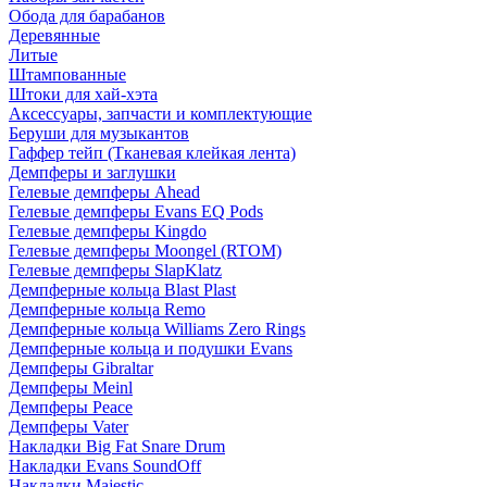
Обода для барабанов
Деревянные
Литые
Штампованные
Штоки для хай-хэта
Аксессуары, запчасти и комплектующие
Беруши для музыкантов
Гаффер тейп (Тканевая клейкая лента)
Демпферы и заглушки
Гелевые демпферы Ahead
Гелевые демпферы Evans EQ Pods
Гелевые демпферы Kingdo
Гелевые демпферы Moongel (RTOM)
Гелевые демпферы SlapKlatz
Демпферные кольца Blast Plast
Демпферные кольца Remo
Демпферные кольца Williams Zero Rings
Демпферные кольца и подушки Evans
Демпферы Gibraltar
Демпферы Meinl
Демпферы Peace
Демпферы Vater
Накладки Big Fat Snare Drum
Накладки Evans SoundOff
Накладки Majestic