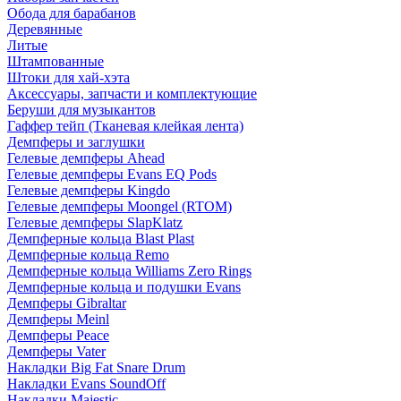
Обода для барабанов
Деревянные
Литые
Штампованные
Штоки для хай-хэта
Аксессуары, запчасти и комплектующие
Беруши для музыкантов
Гаффер тейп (Тканевая клейкая лента)
Демпферы и заглушки
Гелевые демпферы Ahead
Гелевые демпферы Evans EQ Pods
Гелевые демпферы Kingdo
Гелевые демпферы Moongel (RTOM)
Гелевые демпферы SlapKlatz
Демпферные кольца Blast Plast
Демпферные кольца Remo
Демпферные кольца Williams Zero Rings
Демпферные кольца и подушки Evans
Демпферы Gibraltar
Демпферы Meinl
Демпферы Peace
Демпферы Vater
Накладки Big Fat Snare Drum
Накладки Evans SoundOff
Накладки Majestic