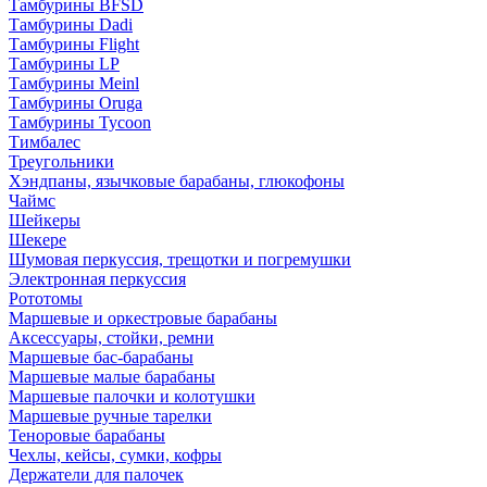
Тамбурины BFSD
Тамбурины Dadi
Тамбурины Flight
Тамбурины LP
Тамбурины Meinl
Тамбурины Oruga
Тамбурины Tycoon
Тимбалес
Треугольники
Хэндпаны, язычковые барабаны, глюкофоны
Чаймс
Шейкеры
Шекере
Шумовая перкуссия, трещотки и погремушки
Электронная перкуссия
Рототомы
Маршевые и оркестровые барабаны
Аксессуары, стойки, ремни
Маршевые бас-барабаны
Маршевые малые барабаны
Маршевые палочки и колотушки
Маршевые ручные тарелки
Теноровые барабаны
Чехлы, кейсы, сумки, кофры
Держатели для палочек