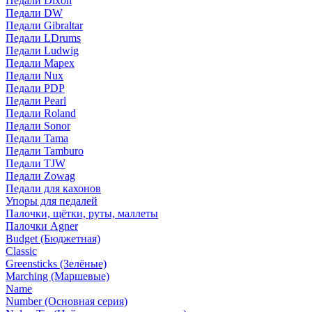
Педали Dixon
Педали DW
Педали Gibraltar
Педали LDrums
Педали Ludwig
Педали Mapex
Педали Nux
Педали PDP
Педали Pearl
Педали Roland
Педали Sonor
Педали Tama
Педали Tamburo
Педали TJW
Педали Zowag
Педали для кахонов
Упоры для педалей
Палочки, щётки, руты, маллеты
Палочки Agner
Budget (Бюджетная)
Classic
Greensticks (Зелёные)
Marching (Маршевые)
Name
Number (Основная серия)