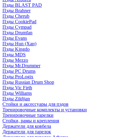
Пэды BLAST PAD
Пэды Brahner
Пэды Cherub
Пэды CookiePad
Пэды Cympad
Пэды Drumfan
Пэды Evans
Пэды Hun (Хан)
Пэды Kingdo
Пэды MDS
Пэды Mezzo
Пэды Mr.Drummer
Пэды PC Drums
Пэды ProLogix
Пэды Russian Drum Shop
Пэды Vic Firth
Пэды Williams
Пэды Zildjian
Стойки и аксессуары для пэдов
Тренировочные комплекты и установки
Тренировочные тарелки
Стойки, рамы и крепления
Держатели для ковбела
Держатели для тарелок