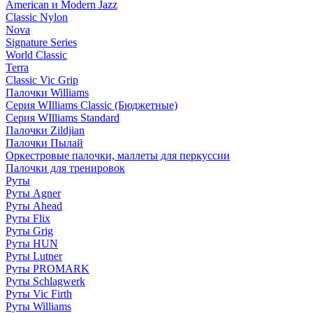
American и Modern Jazz
Classic Nylon
Nova
Signature Series
World Classic
Terra
Classic Vic Grip
Палочки Williams
Серия WIlliams Classic (Бюджетные)
Серия WIlliams Standard
Палочки Zildjian
Палочки Пылай
Оркестровые палочки, маллеты для перкуссии
Палочки для тренировок
Руты
Руты Agner
Руты Ahead
Руты Flix
Руты Grig
Руты HUN
Руты Lutner
Руты PROMARK
Руты Schlagwerk
Руты Vic Firth
Руты Williams