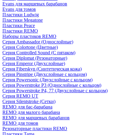
Evans для маршевых барабанов
Evans для томов
Пластики Ludwig
Пластики Megatone
Пластики Peace
Пластики REMO
Наборы пластиков REMO
Серия Ambassador (Однослойные)
Серия Colortone (Цветные)
Серия Controlled Sound (С пятаком)
Серия Diplomat (Резонаторные)
Серия Emperor (Двухслойные)
Серия Fiberskyn (Синтетическая кожа)
Серия Pinstripe (Двухслойные с кольцом)
Серия Powersonic (Двухслойные с кольцом)
Серия Powerstroke P3 (Однослойные с кольцом)
Серия Powerstroke P4, 77 (Двухслойные с кольцом)
Серия REMO UT
Серия Silentstroke (Сетки)
REMO для бас-барабана
REMO для малого барабана
REMO для маршевых барабанов
REMO для томов
Резонаторные пластики REMO
Пластики Tama