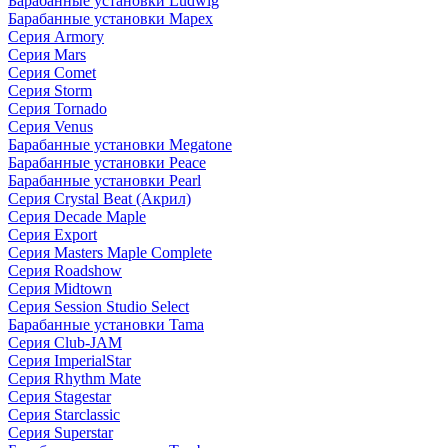
Барабанные установки Ludwig
Барабанные установки Mapex
Серия Armory
Серия Mars
Серия Comet
Серия Storm
Серия Tornado
Серия Venus
Барабанные установки Megatone
Барабанные установки Peace
Барабанные установки Pearl
Серия Crystal Beat (Акрил)
Серия Decade Maple
Серия Export
Серия Masters Maple Complete
Серия Roadshow
Серия Midtown
Серия Session Studio Select
Барабанные установки Tama
Серия Club-JAM
Серия ImperialStar
Серия Rhythm Mate
Серия Stagestar
Серия Starclassic
Серия Superstar