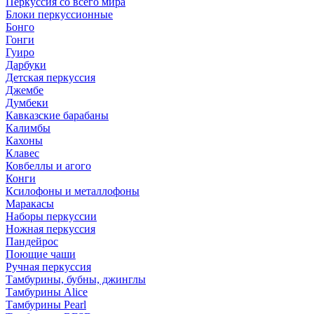
Перкуссия со всего мира
Блоки перкуссионные
Бонго
Гонги
Гуиро
Дарбуки
Детская перкуссия
Джембе
Думбеки
Кавказские барабаны
Калимбы
Кахоны
Клавес
Ковбеллы и агого
Конги
Ксилофоны и металлофоны
Маракасы
Наборы перкуссии
Ножная перкуссия
Пандейрос
Поющие чаши
Ручная перкуссия
Тамбурины, бубны, джинглы
Тамбурины Alice
Тамбурины Pearl