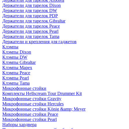
Держатели для тарелок Arborea
Держатели для тарелок Dixon
Держатели для тарелок DW
Держатели для тарелок PDP
Держатели для тарелок Gibraltar
Держатели для тарелок Peace
Держатели для тарелок Pearl
Держатели для тарелок Tama
Держатели и крепления для гаджетов
Клэмпы
Клэмпы Dixon
Клэмпы DW
Клэмпы Gibraltar
Клэмпы Mapex
Клэмпы Peace
Клэмпы Pearl
Клэмпы Tama
Микрофонные стойки
Комплекты Hellscream Tour Drummer Kit
Микрофонные стойки Gravity
Микрофонные стойки Hercules
Микрофонные стойки König &amp; Meyer
Микрофонные стойки Peace
Микрофонные стойки Pearl
Наборы хардвера