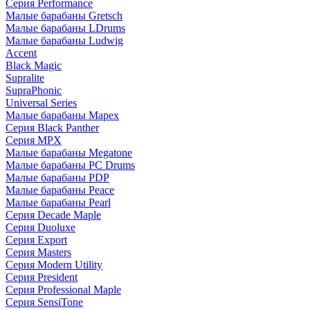
Серия Performance
Малые барабаны Gretsch
Малые барабаны LDrums
Малые барабаны Ludwig
Accent
Black Magic
Supralite
SupraPhonic
Universal Series
Малые барабаны Mapex
Серия Black Panther
Серия MPX
Малые барабаны Megatone
Малые барабаны PC Drums
Малые барабаны PDP
Малые барабаны Peace
Малые барабаны Pearl
Серия Decade Maple
Серия Duoluxe
Серия Export
Серия Masters
Серия Modern Utility
Серия President
Серия Professional Maple
Серия SensiTone