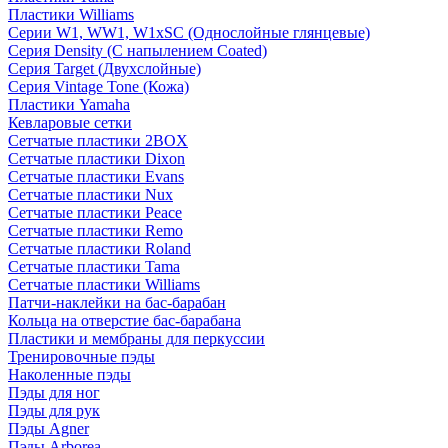
Пластики Williams
Серии W1, WW1, W1xSC (Однослойные глянцевые)
Серия Density (C напылением Coated)
Серия Target (Двухслойные)
Серия Vintage Tone (Кожа)
Пластики Yamaha
Кевларовые сетки
Сетчатые пластики 2BOX
Сетчатые пластики Dixon
Сетчатые пластики Evans
Сетчатые пластики Nux
Сетчатые пластики Peace
Сетчатые пластики Remo
Сетчатые пластики Roland
Сетчатые пластики Tama
Сетчатые пластики Williams
Патчи-наклейки на бас-барабан
Кольца на отверстие бас-барабана
Пластики и мембраны для перкуссии
Тренировочные пэды
Наколенные пэды
Пэды для ног
Пэды для рук
Пэды Agner
Пэды Arborea