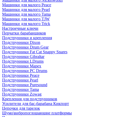
Машинки для малого Nickelworks
Машинки для малого Peace
Машинки для малого Pearl
Машинки для малого Tama
Машинки для малого TJW
Машинки для малого Trick
Настроечные ключи
Перчатки барабанщиков
Подструнники и крепления
Подструнники Dixon
Подструнники Drum Gear
Подструнники Fat Cat Snappy Snares
Подструнники Gibraltar
Подструнники LDrums
Подструнники Mapex
Подструнники PC Drums
Подструнники Peace
Подструнники Pearl
Подструнники Puresound
Подструнники Tama
Подструнники Zowag
Крепления для подструнников
Усилители для бас-барабана Кикпорт
Цепочки для тарелок
Шумо\вибропоглощающие платформы