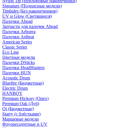
Nylon Tip (Нейлоновые наконечники)
Signature (Подписные модели)
Timbales (Без наконечников)
UV и Glow (Светящиеся)
Палочки Ahead
Запчасти для палочек Ahead
Палочки Arborea
Палочки Artbeat
American Series
Classic Series
Eco Line
Цветные модели
Палочки DSticks
Палочки HeadHunters
Палочки HUN
Acoustic Drum
Bluefire (Бюджетные)
Electric Drum
HANBOY
Premium Hickory (Орех)
Premium Oak (Дуб)
Qi (Бюджетные)
Starry (с блёстками)
Маршевые модели
Флуоресцентные и UV