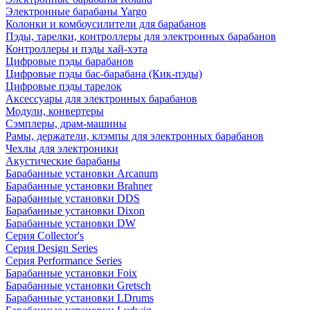
Электронные барабаны Yargo
Колонки и комбоусилители для барабанов
Пэды, тарелки, контроллеры для электронных барабанов
Контроллеры и пэды хай-хэта
Цифровые пэды барабанов
Цифровые пэды бас-барабана (Кик-пэды)
Цифровые пэды тарелок
Аксессуары для электронных барабанов
Модули, конвертеры
Сэмплеры, драм-машины
Рамы, держатели, клэмпы для электронных барабанов
Чехлы для электроники
Акустические барабаны
Барабанные установки Arcanum
Барабанные установки Brahner
Барабанные установки DDS
Барабанные установки Dixon
Барабанные установки DW
Серия Collector's
Серия Design Series
Серия Performance Series
Барабанные установки Foix
Барабанные установки Gretsch
Барабанные установки LDrums