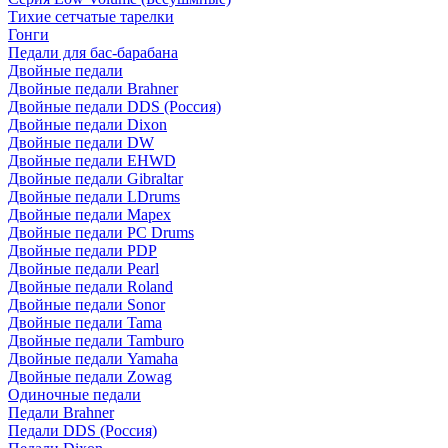
Тихие сетчатые тарелки
Гонги
Педали для бас-барабана
Двойные педали
Двойные педали Brahner
Двойные педали DDS (Россия)
Двойные педали Dixon
Двойные педали DW
Двойные педали EHWD
Двойные педали Gibraltar
Двойные педали LDrums
Двойные педали Mapex
Двойные педали PC Drums
Двойные педали PDP
Двойные педали Pearl
Двойные педали Roland
Двойные педали Sonor
Двойные педали Tama
Двойные педали Tamburo
Двойные педали Yamaha
Двойные педали Zowag
Одиночные педали
Педали Brahner
Педали DDS (Россия)