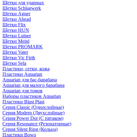
Щетки для ударных
Щетки Schlagwerk
Щетки Agner
Щетки Ahead
Щетки Flix
Щетки HUN
Щетки Lutner
Щетки Meinl
Щетки PROMARK
Щетки Vater
Щетки Vic Firth
Щетки Sela
Пластики, сетки, кожа
Пластики Aquarian
Aquarian для бас-барабана
Aquarian для малого барабана
Aquarian для томов
Наборы пластиков Aquarian
Пластики Blast Plast
Серия Classic (Однослойные)
Серия Modern (Двухслойные)
Серия Power Dot (С пятаком)
Серия Resonance (Резонаторные)
Серия Silent Ring (Кольца)
Пластики Bowo