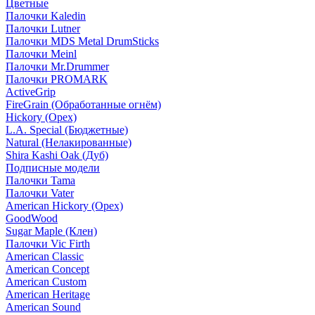
Цветные
Палочки Kaledin
Палочки Lutner
Палочки MDS Metal DrumSticks
Палочки Meinl
Палочки Mr.Drummer
Палочки PROMARK
ActiveGrip
FireGrain (Обработанные огнём)
Hickory (Орех)
L.A. Special (Бюджетные)
Natural (Нелакированные)
Shira Kashi Oak (Дуб)
Подписные модели
Палочки Tama
Палочки Vater
American Hickory (Орех)
GoodWood
Sugar Maple (Клен)
Палочки Vic Firth
American Classic
American Concept
American Custom
American Heritage
American Sound