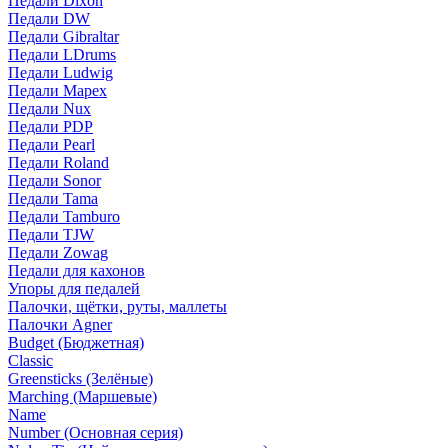
Педали Dixon
Педали DW
Педали Gibraltar
Педали LDrums
Педали Ludwig
Педали Mapex
Педали Nux
Педали PDP
Педали Pearl
Педали Roland
Педали Sonor
Педали Tama
Педали Tamburo
Педали TJW
Педали Zowag
Педали для кахонов
Упоры для педалей
Палочки, щётки, руты, маллеты
Палочки Agner
Budget (Бюджетная)
Classic
Greensticks (Зелёные)
Marching (Маршевые)
Name
Number (Основная серия)