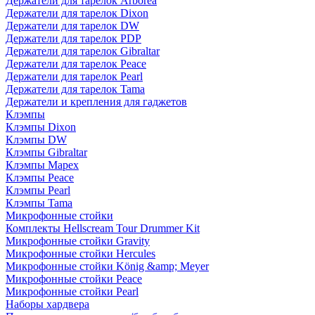
Держатели для тарелок Arborea
Держатели для тарелок Dixon
Держатели для тарелок DW
Держатели для тарелок PDP
Держатели для тарелок Gibraltar
Держатели для тарелок Peace
Держатели для тарелок Pearl
Держатели для тарелок Tama
Держатели и крепления для гаджетов
Клэмпы
Клэмпы Dixon
Клэмпы DW
Клэмпы Gibraltar
Клэмпы Mapex
Клэмпы Peace
Клэмпы Pearl
Клэмпы Tama
Микрофонные стойки
Комплекты Hellscream Tour Drummer Kit
Микрофонные стойки Gravity
Микрофонные стойки Hercules
Микрофонные стойки König &amp; Meyer
Микрофонные стойки Peace
Микрофонные стойки Pearl
Наборы хардвера