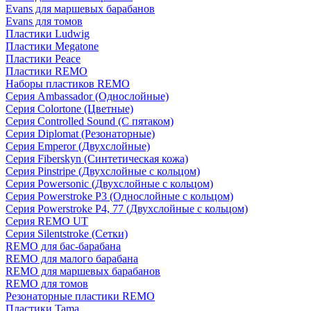
Evans для маршевых барабанов
Evans для томов
Пластики Ludwig
Пластики Megatone
Пластики Peace
Пластики REMO
Наборы пластиков REMO
Серия Ambassador (Однослойные)
Серия Colortone (Цветные)
Серия Controlled Sound (С пятаком)
Серия Diplomat (Резонаторные)
Серия Emperor (Двухслойные)
Серия Fiberskyn (Синтетическая кожа)
Серия Pinstripe (Двухслойные с кольцом)
Серия Powersonic (Двухслойные с кольцом)
Серия Powerstroke P3 (Однослойные с кольцом)
Серия Powerstroke P4, 77 (Двухслойные с кольцом)
Серия REMO UT
Серия Silentstroke (Сетки)
REMO для бас-барабана
REMO для малого барабана
REMO для маршевых барабанов
REMO для томов
Резонаторные пластики REMO
Пластики Tama