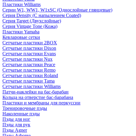
Пластики Williams
Серии W1, WW1, W1xSC (Однослойные глянцевые)
Серия Density (C напылением Coated)
Серия Target (Двухслойные)
Серия Vintage Tone (Кожа)
Пластики Yamaha
Кевларовые сетки
Сетчатые пластики 2BOX
Сетчатые пластики Dixon
Сетчатые пластики Evans
Сетчатые пластики Nux
Сетчатые пластики Peace
Сетчатые пластики Remo
Сетчатые пластики Roland
Сетчатые пластики Tama
Сетчатые пластики Williams
Патчи-наклейки на бас-барабан
Кольца на отверстие бас-барабана
Пластики и мембраны для перкуссии
Тренировочные пэды
Наколенные пэды
Пэды для ног
Пэды для рук
Пэды Agner
Пэды Arborea