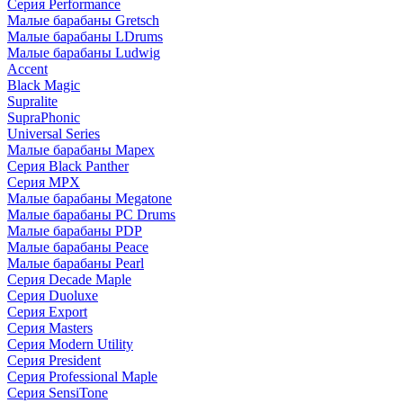
Серия Performance
Малые барабаны Gretsch
Малые барабаны LDrums
Малые барабаны Ludwig
Accent
Black Magic
Supralite
SupraPhonic
Universal Series
Малые барабаны Mapex
Серия Black Panther
Серия MPX
Малые барабаны Megatone
Малые барабаны PC Drums
Малые барабаны PDP
Малые барабаны Peace
Малые барабаны Pearl
Серия Decade Maple
Серия Duoluxe
Серия Export
Серия Masters
Серия Modern Utility
Серия President
Серия Professional Maple
Серия SensiTone