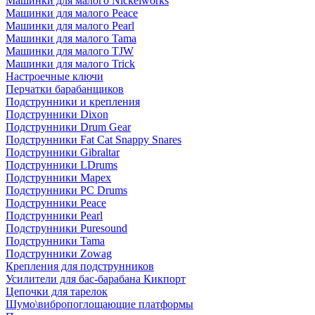
Машинки для малого Nickelworks
Машинки для малого Peace
Машинки для малого Pearl
Машинки для малого Tama
Машинки для малого TJW
Машинки для малого Trick
Настроечные ключи
Перчатки барабанщиков
Подструнники и крепления
Подструнники Dixon
Подструнники Drum Gear
Подструнники Fat Cat Snappy Snares
Подструнники Gibraltar
Подструнники LDrums
Подструнники Mapex
Подструнники PC Drums
Подструнники Peace
Подструнники Pearl
Подструнники Puresound
Подструнники Tama
Подструнники Zowag
Крепления для подструнников
Усилители для бас-барабана Кикпорт
Цепочки для тарелок
Шумо\вибропоглощающие платформы