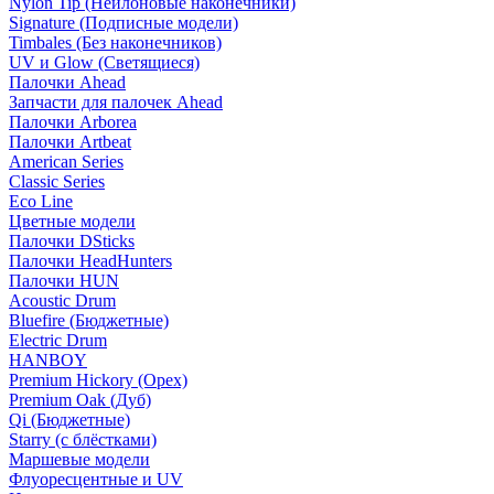
Nylon Tip (Нейлоновые наконечники)
Signature (Подписные модели)
Timbales (Без наконечников)
UV и Glow (Светящиеся)
Палочки Ahead
Запчасти для палочек Ahead
Палочки Arborea
Палочки Artbeat
American Series
Classic Series
Eco Line
Цветные модели
Палочки DSticks
Палочки HeadHunters
Палочки HUN
Acoustic Drum
Bluefire (Бюджетные)
Electric Drum
HANBOY
Premium Hickory (Орех)
Premium Oak (Дуб)
Qi (Бюджетные)
Starry (с блёстками)
Маршевые модели
Флуоресцентные и UV