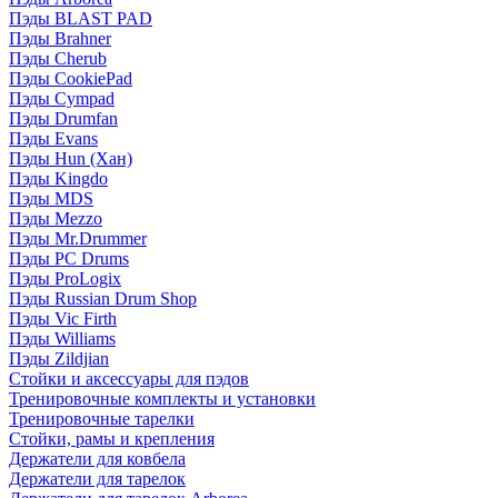
Пэды BLAST PAD
Пэды Brahner
Пэды Cherub
Пэды CookiePad
Пэды Cympad
Пэды Drumfan
Пэды Evans
Пэды Hun (Хан)
Пэды Kingdo
Пэды MDS
Пэды Mezzo
Пэды Mr.Drummer
Пэды PC Drums
Пэды ProLogix
Пэды Russian Drum Shop
Пэды Vic Firth
Пэды Williams
Пэды Zildjian
Стойки и аксессуары для пэдов
Тренировочные комплекты и установки
Тренировочные тарелки
Стойки, рамы и крепления
Держатели для ковбела
Держатели для тарелок