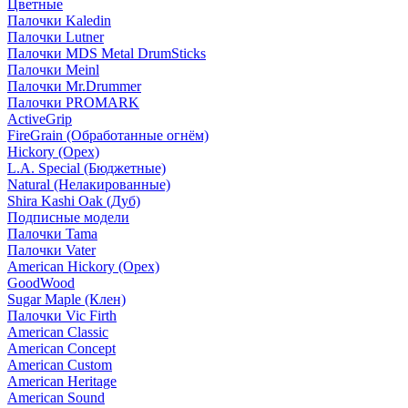
Цветные
Палочки Kaledin
Палочки Lutner
Палочки MDS Metal DrumSticks
Палочки Meinl
Палочки Mr.Drummer
Палочки PROMARK
ActiveGrip
FireGrain (Обработанные огнём)
Hickory (Орех)
L.A. Special (Бюджетные)
Natural (Нелакированные)
Shira Kashi Oak (Дуб)
Подписные модели
Палочки Tama
Палочки Vater
American Hickory (Орех)
GoodWood
Sugar Maple (Клен)
Палочки Vic Firth
American Classic
American Concept
American Custom
American Heritage
American Sound