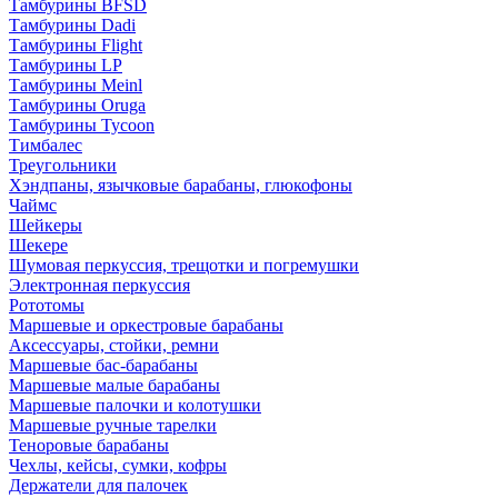
Тамбурины BFSD
Тамбурины Dadi
Тамбурины Flight
Тамбурины LP
Тамбурины Meinl
Тамбурины Oruga
Тамбурины Tycoon
Тимбалес
Треугольники
Хэндпаны, язычковые барабаны, глюкофоны
Чаймс
Шейкеры
Шекере
Шумовая перкуссия, трещотки и погремушки
Электронная перкуссия
Рототомы
Маршевые и оркестровые барабаны
Аксессуары, стойки, ремни
Маршевые бас-барабаны
Маршевые малые барабаны
Маршевые палочки и колотушки
Маршевые ручные тарелки
Теноровые барабаны
Чехлы, кейсы, сумки, кофры
Держатели для палочек