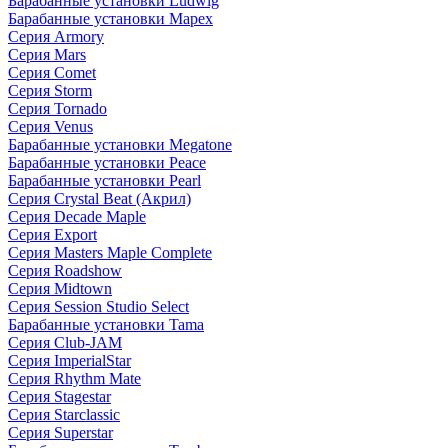
Барабанные установки Ludwig
Барабанные установки Mapex
Серия Armory
Серия Mars
Серия Comet
Серия Storm
Серия Tornado
Серия Venus
Барабанные установки Megatone
Барабанные установки Peace
Барабанные установки Pearl
Серия Crystal Beat (Акрил)
Серия Decade Maple
Серия Export
Серия Masters Maple Complete
Серия Roadshow
Серия Midtown
Серия Session Studio Select
Барабанные установки Tama
Серия Club-JAM
Серия ImperialStar
Серия Rhythm Mate
Серия Stagestar
Серия Starclassic
Серия Superstar