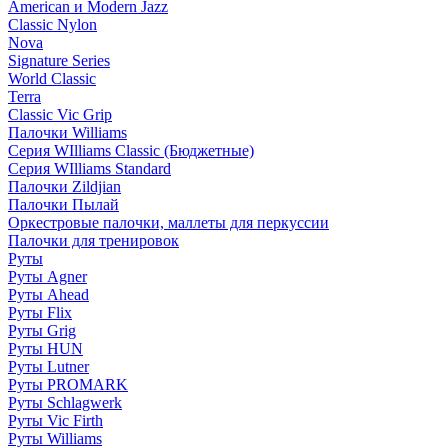
American и Modern Jazz
Classic Nylon
Nova
Signature Series
World Classic
Terra
Classic Vic Grip
Палочки Williams
Серия WIlliams Classic (Бюджетные)
Серия WIlliams Standard
Палочки Zildjian
Палочки Пылай
Оркестровые палочки, маллеты для перкуссии
Палочки для тренировок
Руты
Руты Agner
Руты Ahead
Руты Flix
Руты Grig
Руты HUN
Руты Lutner
Руты PROMARK
Руты Schlagwerk
Руты Vic Firth
Руты Williams