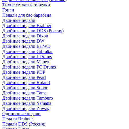
Тихие сетчатые тарелки
Гонги
Педали для бас-барабана
Двойные педали
Двойные педали Brahner
Двойные педали DDS (Россия)
Двойные педали Dixon
Двойные педали DW
Двойные педали EHWD
Двойные педали Gibraltar
Двойные педали LDrums
Двойные педали Mapex
Двойные педали PC Drums
Двойные педали PDP
Двойные педали Pearl
Двойные педали Roland
Двойные педали Sonor
Двойные педали Tama
Двойные педали Tamburo
Двойные педали Yamaha
Двойные педали Zowag
Одиночные педали
Педали Brahner
Педали DDS (Россия)