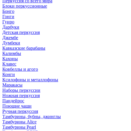
Перкуссия со всего мира
Блоки перкуссионные
Бонго
Гонги
Гуиро
Дарбуки
Детская перкуссия
Джембе
Думбеки
Кавказские барабаны
Калимбы
Кахоны
Клавес
Ковбеллы и агого
Конги
Ксилофоны и металлофоны
Маракасы
Наборы перкуссии
Ножная перкуссия
Пандейрос
Поющие чаши
Ручная перкуссия
Тамбурины, бубны, джинглы
Тамбурины Alice
Тамбурины Pearl