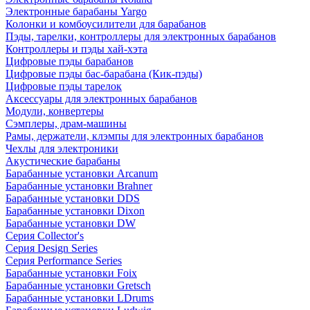
Электронные барабаны Yargo
Колонки и комбоусилители для барабанов
Пэды, тарелки, контроллеры для электронных барабанов
Контроллеры и пэды хай-хэта
Цифровые пэды барабанов
Цифровые пэды бас-барабана (Кик-пэды)
Цифровые пэды тарелок
Аксессуары для электронных барабанов
Модули, конвертеры
Сэмплеры, драм-машины
Рамы, держатели, клэмпы для электронных барабанов
Чехлы для электроники
Акустические барабаны
Барабанные установки Arcanum
Барабанные установки Brahner
Барабанные установки DDS
Барабанные установки Dixon
Барабанные установки DW
Серия Collector's
Серия Design Series
Серия Performance Series
Барабанные установки Foix
Барабанные установки Gretsch
Барабанные установки LDrums