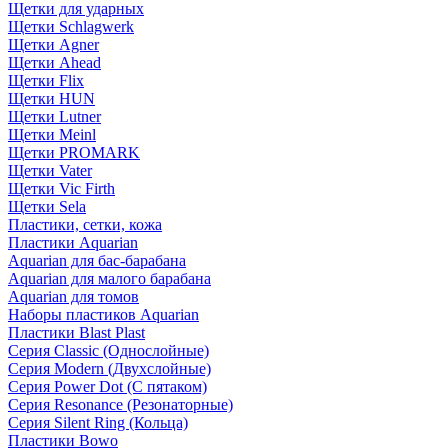
Щетки для ударных
Щетки Schlagwerk
Щетки Agner
Щетки Ahead
Щетки Flix
Щетки HUN
Щетки Lutner
Щетки Meinl
Щетки PROMARK
Щетки Vater
Щетки Vic Firth
Щетки Sela
Пластики, сетки, кожа
Пластики Aquarian
Aquarian для бас-барабана
Aquarian для малого барабана
Aquarian для томов
Наборы пластиков Aquarian
Пластики Blast Plast
Серия Classic (Однослойные)
Серия Modern (Двухслойные)
Серия Power Dot (С пятаком)
Серия Resonance (Резонаторные)
Серия Silent Ring (Кольца)
Пластики Bowo