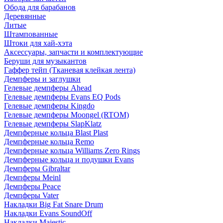
Обода для барабанов
Деревянные
Литые
Штампованные
Штоки для хай-хэта
Аксессуары, запчасти и комплектующие
Беруши для музыкантов
Гаффер тейп (Тканевая клейкая лента)
Демпферы и заглушки
Гелевые демпферы Ahead
Гелевые демпферы Evans EQ Pods
Гелевые демпферы Kingdo
Гелевые демпферы Moongel (RTOM)
Гелевые демпферы SlapKlatz
Демпферные кольца Blast Plast
Демпферные кольца Remo
Демпферные кольца Williams Zero Rings
Демпферные кольца и подушки Evans
Демпферы Gibraltar
Демпферы Meinl
Демпферы Peace
Демпферы Vater
Накладки Big Fat Snare Drum
Накладки Evans SoundOff
Накладки Majestic