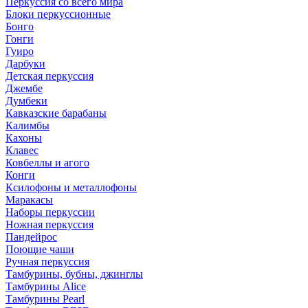
Перкуссия со всего мира
Блоки перкуссионные
Бонго
Гонги
Гуиро
Дарбуки
Детская перкуссия
Джембе
Думбеки
Кавказские барабаны
Калимбы
Кахоны
Клавес
Ковбеллы и агого
Конги
Ксилофоны и металлофоны
Маракасы
Наборы перкуссии
Ножная перкуссия
Пандейрос
Поющие чаши
Ручная перкуссия
Тамбурины, бубны, джинглы
Тамбурины Alice
Тамбурины Pearl