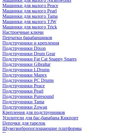
Машинки для малого Nickelworks
Машинки для малого Peace
Машинки для малого Pearl
Машинки для малого Tama
Машинки для малого TJW
Машинки для малого Trick
Настроечные ключи
Перчатки барабанщиков
Подструнники и крепления
Подструнники Dixon
Подструнники Drum Gear
Подструнники Fat Cat Snappy Snares
Подструнники Gibraltar
Подструнники LDrums
Подструнники Mapex
Подструнники PC Drums
Подструнники Peace
Подструнники Pearl
Подструнники Puresound
Подструнники Tama
Подструнники Zowag
Крепления для подструнников
Усилители для бас-барабана Кикпорт
Цепочки для тарелок
Шумо\вибропоглощающие платформы