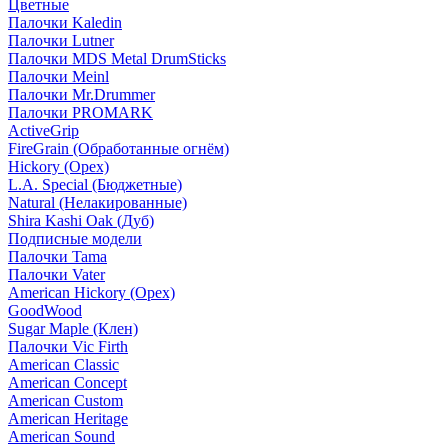
Цветные
Палочки Kaledin
Палочки Lutner
Палочки MDS Metal DrumSticks
Палочки Meinl
Палочки Mr.Drummer
Палочки PROMARK
ActiveGrip
FireGrain (Обработанные огнём)
Hickory (Орех)
L.A. Special (Бюджетные)
Natural (Нелакированные)
Shira Kashi Oak (Дуб)
Подписные модели
Палочки Tama
Палочки Vater
American Hickory (Орех)
GoodWood
Sugar Maple (Клен)
Палочки Vic Firth
American Classic
American Concept
American Custom
American Heritage
American Sound