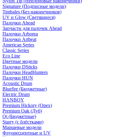
Nylon Tip (Нейлоновые наконечники)
Signature (Подписные модели)
Timbales (Без наконечников)
UV и Glow (Светящиеся)
Палочки Ahead
Запчасти для палочек Ahead
Палочки Arborea
Палочки Artbeat
American Series
Classic Series
Eco Line
Цветные модели
Палочки DSticks
Палочки HeadHunters
Палочки HUN
Acoustic Drum
Bluefire (Бюджетные)
Electric Drum
HANBOY
Premium Hickory (Орех)
Premium Oak (Дуб)
Qi (Бюджетные)
Starry (с блёстками)
Маршевые модели
Флуоресцентные и UV