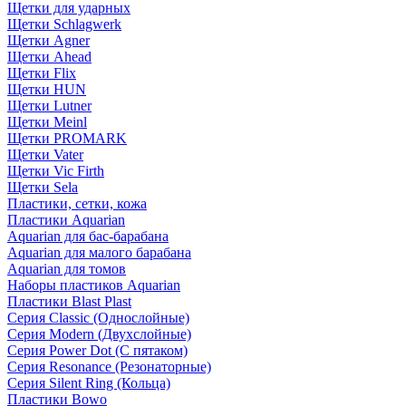
Щетки для ударных
Щетки Schlagwerk
Щетки Agner
Щетки Ahead
Щетки Flix
Щетки HUN
Щетки Lutner
Щетки Meinl
Щетки PROMARK
Щетки Vater
Щетки Vic Firth
Щетки Sela
Пластики, сетки, кожа
Пластики Aquarian
Aquarian для бас-барабана
Aquarian для малого барабана
Aquarian для томов
Наборы пластиков Aquarian
Пластики Blast Plast
Серия Classic (Однослойные)
Серия Modern (Двухслойные)
Серия Power Dot (С пятаком)
Серия Resonance (Резонаторные)
Серия Silent Ring (Кольца)
Пластики Bowo