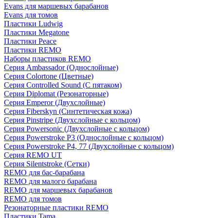
Evans для маршевых барабанов
Evans для томов
Пластики Ludwig
Пластики Megatone
Пластики Peace
Пластики REMO
Наборы пластиков REMO
Серия Ambassador (Однослойные)
Серия Colortone (Цветные)
Серия Controlled Sound (С пятаком)
Серия Diplomat (Резонаторные)
Серия Emperor (Двухслойные)
Серия Fiberskyn (Синтетическая кожа)
Серия Pinstripe (Двухслойные с кольцом)
Серия Powersonic (Двухслойные с кольцом)
Серия Powerstroke P3 (Однослойные с кольцом)
Серия Powerstroke P4, 77 (Двухслойные с кольцом)
Серия REMO UT
Серия Silentstroke (Сетки)
REMO для бас-барабана
REMO для малого барабана
REMO для маршевых барабанов
REMO для томов
Резонаторные пластики REMO
Пластики Tama