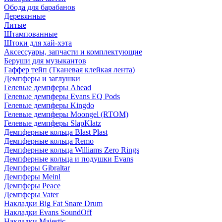
Обода для барабанов
Деревянные
Литые
Штампованные
Штоки для хай-хэта
Аксессуары, запчасти и комплектующие
Беруши для музыкантов
Гаффер тейп (Тканевая клейкая лента)
Демпферы и заглушки
Гелевые демпферы Ahead
Гелевые демпферы Evans EQ Pods
Гелевые демпферы Kingdo
Гелевые демпферы Moongel (RTOM)
Гелевые демпферы SlapKlatz
Демпферные кольца Blast Plast
Демпферные кольца Remo
Демпферные кольца Williams Zero Rings
Демпферные кольца и подушки Evans
Демпферы Gibraltar
Демпферы Meinl
Демпферы Peace
Демпферы Vater
Накладки Big Fat Snare Drum
Накладки Evans SoundOff
Накладки Majestic