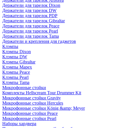
Держатели для тарелок Arborea
Держатели для тарелок Dixon
Держатели для тарелок DW
Держатели для тарелок PDP
Держатели для тарелок Gibraltar
Держатели для тарелок Peace
Держатели для тарелок Pearl
Держатели для тарелок Tama
Держатели и крепления для гаджетов
Клэмпы
Клэмпы Dixon
Клэмпы DW
Клэмпы Gibraltar
Клэмпы Mapex
Клэмпы Peace
Клэмпы Pearl
Клэмпы Tama
Микрофонные стойки
Комплекты Hellscream Tour Drummer Kit
Микрофонные стойки Gravity
Микрофонные стойки Hercules
Микрофонные стойки König &amp; Meyer
Микрофонные стойки Peace
Микрофонные стойки Pearl
Наборы хардвера