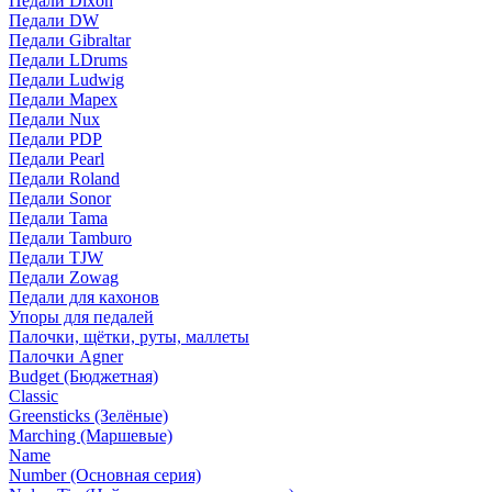
Педали Dixon
Педали DW
Педали Gibraltar
Педали LDrums
Педали Ludwig
Педали Mapex
Педали Nux
Педали PDP
Педали Pearl
Педали Roland
Педали Sonor
Педали Tama
Педали Tamburo
Педали TJW
Педали Zowag
Педали для кахонов
Упоры для педалей
Палочки, щётки, руты, маллеты
Палочки Agner
Budget (Бюджетная)
Classic
Greensticks (Зелёные)
Marching (Маршевые)
Name
Number (Основная серия)