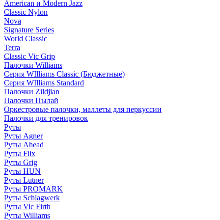
American и Modern Jazz
Classic Nylon
Nova
Signature Series
World Classic
Terra
Classic Vic Grip
Палочки Williams
Серия WIlliams Classic (Бюджетные)
Серия WIlliams Standard
Палочки Zildjian
Палочки Пылай
Оркестровые палочки, маллеты для перкуссии
Палочки для тренировок
Руты
Руты Agner
Руты Ahead
Руты Flix
Руты Grig
Руты HUN
Руты Lutner
Руты PROMARK
Руты Schlagwerk
Руты Vic Firth
Руты Williams