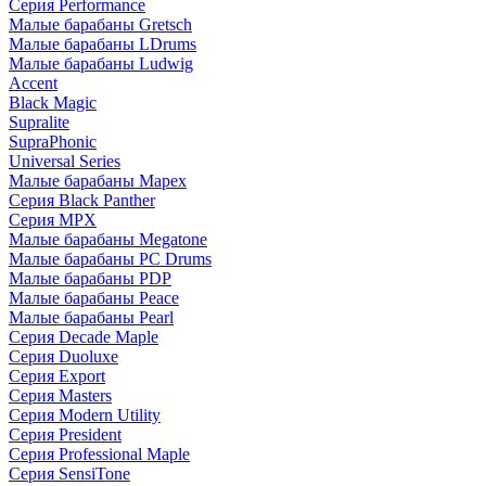
Серия Performance
Малые барабаны Gretsch
Малые барабаны LDrums
Малые барабаны Ludwig
Accent
Black Magic
Supralite
SupraPhonic
Universal Series
Малые барабаны Mapex
Серия Black Panther
Серия MPX
Малые барабаны Megatone
Малые барабаны PC Drums
Малые барабаны PDP
Малые барабаны Peace
Малые барабаны Pearl
Серия Decade Maple
Серия Duoluxe
Серия Export
Серия Masters
Серия Modern Utility
Серия President
Серия Professional Maple
Серия SensiTone