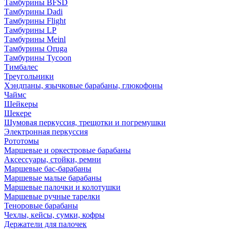
Тамбурины BFSD
Тамбурины Dadi
Тамбурины Flight
Тамбурины LP
Тамбурины Meinl
Тамбурины Oruga
Тамбурины Tycoon
Тимбалес
Треугольники
Хэндпаны, язычковые барабаны, глюкофоны
Чаймс
Шейкеры
Шекере
Шумовая перкуссия, трещотки и погремушки
Электронная перкуссия
Рототомы
Маршевые и оркестровые барабаны
Аксессуары, стойки, ремни
Маршевые бас-барабаны
Маршевые малые барабаны
Маршевые палочки и колотушки
Маршевые ручные тарелки
Теноровые барабаны
Чехлы, кейсы, сумки, кофры
Держатели для палочек