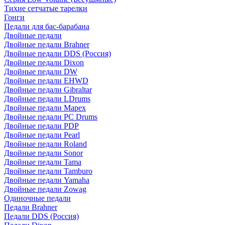
Тихие сетчатые тарелки
Гонги
Педали для бас-барабана
Двойные педали
Двойные педали Brahner
Двойные педали DDS (Россия)
Двойные педали Dixon
Двойные педали DW
Двойные педали EHWD
Двойные педали Gibraltar
Двойные педали LDrums
Двойные педали Mapex
Двойные педали PC Drums
Двойные педали PDP
Двойные педали Pearl
Двойные педали Roland
Двойные педали Sonor
Двойные педали Tama
Двойные педали Tamburo
Двойные педали Yamaha
Двойные педали Zowag
Одиночные педали
Педали Brahner
Педали DDS (Россия)