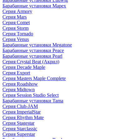
Барабанные установки Ludwig
Барабанные установки Mapex
Серия Armory
Серия Mars
Серия Comet
Серия Storm
Серия Tornado
Серия Venus
Барабанные установки Megatone
Барабанные установки Peace
Барабанные установки Pearl
Серия Crystal Beat (Акрил)
Серия Decade Maple
Серия Export
Серия Masters Maple Complete
Серия Roadshow
Серия Midtown
Серия Session Studio Select
Барабанные установки Tama
Серия Club-JAM
Серия ImperialStar
Серия Rhythm Mate
Серия Stagestar
Серия Starclassic
Серия Superstar