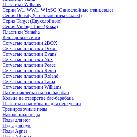
Пластики Williams
Серии W1, WW1, W1xSC (Однослойные глянцевые)
Серия Density (C напылением Coated)
Серия Target (Двухслойные)
Серия Vintage Tone (Кожа)
Пластики Yamaha
Кевларовые сетки
Сетчатые пластики 2BOX
Сетчатые пластики Dixon
Сетчатые пластики Evans
Сетчатые пластики Nux
Сетчатые пластики Peace
Сетчатые пластики Remo
Сетчатые пластики Roland
Сетчатые пластики Tama
Сетчатые пластики Williams
Патчи-наклейки на бас-барабан
Кольца на отверстие бас-барабана
Пластики и мембраны для перкуссии
Тренировочные пэды
Наколенные пэды
Пэды для ног
Пэды для рук
Пэды Agner
Пэды Arborea