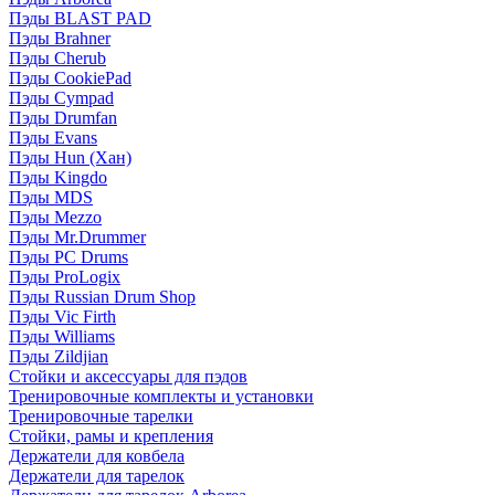
Пэды BLAST PAD
Пэды Brahner
Пэды Cherub
Пэды CookiePad
Пэды Cympad
Пэды Drumfan
Пэды Evans
Пэды Hun (Хан)
Пэды Kingdo
Пэды MDS
Пэды Mezzo
Пэды Mr.Drummer
Пэды PC Drums
Пэды ProLogix
Пэды Russian Drum Shop
Пэды Vic Firth
Пэды Williams
Пэды Zildjian
Стойки и аксессуары для пэдов
Тренировочные комплекты и установки
Тренировочные тарелки
Стойки, рамы и крепления
Держатели для ковбела
Держатели для тарелок