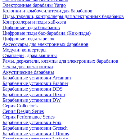
Электронные барабаны Yargo
Колонки и комбоусилители для барабанов
Пэды, тарелки, контроллеры для электронных барабанов
Контроллеры и пэды хай-хэта
Цифровые пэды барабанов
Цифровые пэды бас-барабана (Кик-пэды)
Цифровые пэды тарелок
Аксессуары для электронных барабанов
Модули, конвертеры
Сэмплеры, драм-машины
Рамы, держатели, клэмпы для электронных барабанов
Чехлы для электроники
Акустические барабаны
Барабанные установки Arcanum
Барабанные установки Brahner
Барабанные установки DDS
Барабанные установки Dixon
Барабанные установки DW
Серия Collector's
Серия Design Series
Серия Performance Series
Барабанные установки Foix
Барабанные установки Gretsch
Барабанные установки LDrums