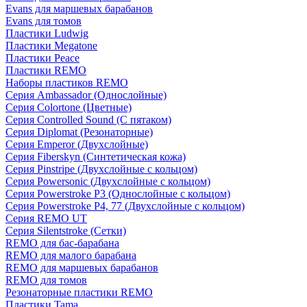
Evans для маршевых барабанов
Evans для томов
Пластики Ludwig
Пластики Megatone
Пластики Peace
Пластики REMO
Наборы пластиков REMO
Серия Ambassador (Однослойные)
Серия Colortone (Цветные)
Серия Controlled Sound (С пятаком)
Серия Diplomat (Резонаторные)
Серия Emperor (Двухслойные)
Серия Fiberskyn (Синтетическая кожа)
Серия Pinstripe (Двухслойные с кольцом)
Серия Powersonic (Двухслойные с кольцом)
Серия Powerstroke P3 (Однослойные с кольцом)
Серия Powerstroke P4, 77 (Двухслойные с кольцом)
Серия REMO UT
Серия Silentstroke (Сетки)
REMO для бас-барабана
REMO для малого барабана
REMO для маршевых барабанов
REMO для томов
Резонаторные пластики REMO
Пластики Tama