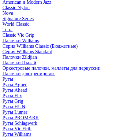
American и Modern Jazz
Classic Nylon
Nova
Signature Series
World Classic
Terra
Classic Vic Grip
Палочки Williams
Серия WIlliams Classic (Бюджетные)
Серия WIlliams Standard
Палочки Zildjian
Палочки Пылай
Оркестровые палочки, маллеты для перкуссии
Палочки для тренировок
Руты
Руты Agner
Руты Ahead
Руты Flix
Руты Grig
Руты HUN
Руты Lutner
Руты PROMARK
Руты Schlagwerk
Руты Vic Firth
Руты Williams