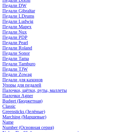
Педали Dixon
Педали DW
Педали Gibraltar
Педали LDrums
Педали Ludwig
Педали Mapex
Педали Nux
Педали PDP
Педали Pearl
Педали Roland
Педали Sonor
Педали Tama
Педали Tamburo
Педали TJW
Педали Zowag
Педали для кахонов
Упоры для педалей
Палочки, щётки, руты, маллеты
Палочки Agner
Budget (Бюджетная)
Classic
Greensticks (Зелёные)
Marching (Маршевые)
Name
Number (Основная серия)