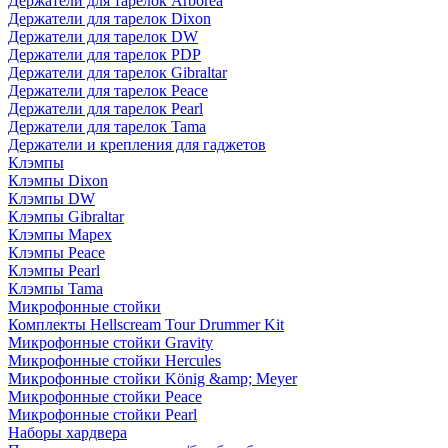
Держатели для тарелок Arborea
Держатели для тарелок Dixon
Держатели для тарелок DW
Держатели для тарелок PDP
Держатели для тарелок Gibraltar
Держатели для тарелок Peace
Держатели для тарелок Pearl
Держатели для тарелок Tama
Держатели и крепления для гаджетов
Клэмпы
Клэмпы Dixon
Клэмпы DW
Клэмпы Gibraltar
Клэмпы Mapex
Клэмпы Peace
Клэмпы Pearl
Клэмпы Tama
Микрофонные стойки
Комплекты Hellscream Tour Drummer Kit
Микрофонные стойки Gravity
Микрофонные стойки Hercules
Микрофонные стойки König &amp; Meyer
Микрофонные стойки Peace
Микрофонные стойки Pearl
Наборы хардвера