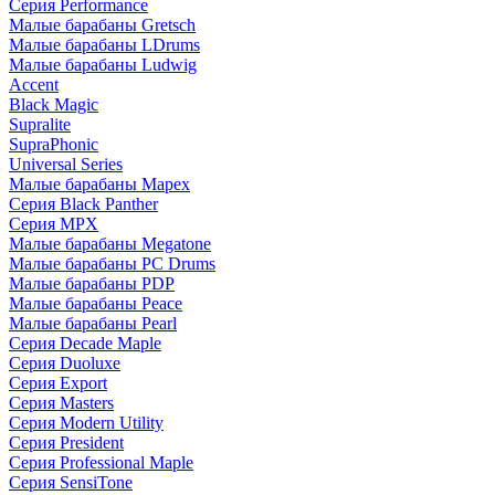
Серия Performance
Малые барабаны Gretsch
Малые барабаны LDrums
Малые барабаны Ludwig
Accent
Black Magic
Supralite
SupraPhonic
Universal Series
Малые барабаны Mapex
Серия Black Panther
Серия MPX
Малые барабаны Megatone
Малые барабаны PC Drums
Малые барабаны PDP
Малые барабаны Peace
Малые барабаны Pearl
Серия Decade Maple
Серия Duoluxe
Серия Export
Серия Masters
Серия Modern Utility
Серия President
Серия Professional Maple
Серия SensiTone