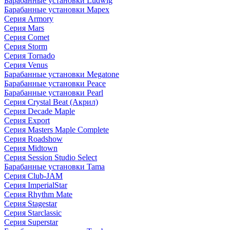
Барабанные установки Ludwig
Барабанные установки Mapex
Серия Armory
Серия Mars
Серия Comet
Серия Storm
Серия Tornado
Серия Venus
Барабанные установки Megatone
Барабанные установки Peace
Барабанные установки Pearl
Серия Crystal Beat (Акрил)
Серия Decade Maple
Серия Export
Серия Masters Maple Complete
Серия Roadshow
Серия Midtown
Серия Session Studio Select
Барабанные установки Tama
Серия Club-JAM
Серия ImperialStar
Серия Rhythm Mate
Серия Stagestar
Серия Starclassic
Серия Superstar