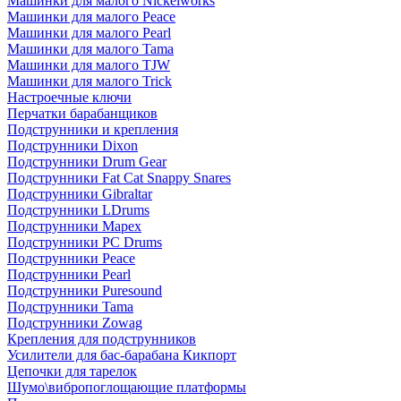
Машинки для малого Nickelworks
Машинки для малого Peace
Машинки для малого Pearl
Машинки для малого Tama
Машинки для малого TJW
Машинки для малого Trick
Настроечные ключи
Перчатки барабанщиков
Подструнники и крепления
Подструнники Dixon
Подструнники Drum Gear
Подструнники Fat Cat Snappy Snares
Подструнники Gibraltar
Подструнники LDrums
Подструнники Mapex
Подструнники PC Drums
Подструнники Peace
Подструнники Pearl
Подструнники Puresound
Подструнники Tama
Подструнники Zowag
Крепления для подструнников
Усилители для бас-барабана Кикпорт
Цепочки для тарелок
Шумо\вибропоглощающие платформы