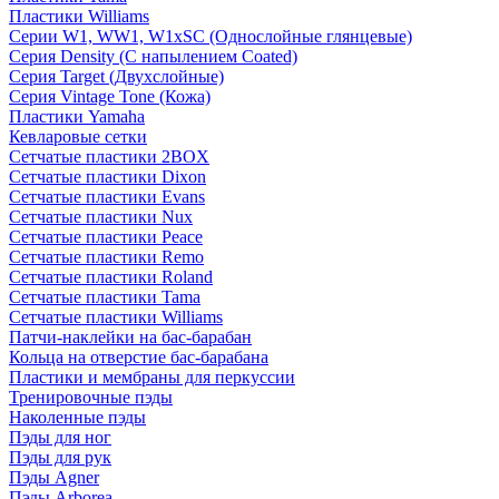
Пластики Williams
Серии W1, WW1, W1xSC (Однослойные глянцевые)
Серия Density (C напылением Coated)
Серия Target (Двухслойные)
Серия Vintage Tone (Кожа)
Пластики Yamaha
Кевларовые сетки
Сетчатые пластики 2BOX
Сетчатые пластики Dixon
Сетчатые пластики Evans
Сетчатые пластики Nux
Сетчатые пластики Peace
Сетчатые пластики Remo
Сетчатые пластики Roland
Сетчатые пластики Tama
Сетчатые пластики Williams
Патчи-наклейки на бас-барабан
Кольца на отверстие бас-барабана
Пластики и мембраны для перкуссии
Тренировочные пэды
Наколенные пэды
Пэды для ног
Пэды для рук
Пэды Agner
Пэды Arborea