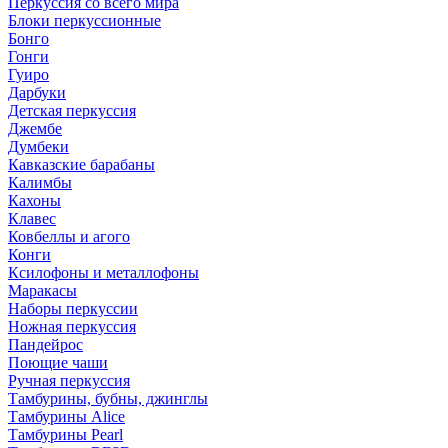
Перкуссия со всего мира
Блоки перкуссионные
Бонго
Гонги
Гуиро
Дарбуки
Детская перкуссия
Джембе
Думбеки
Кавказские барабаны
Калимбы
Кахоны
Клавес
Ковбеллы и агого
Конги
Ксилофоны и металлофоны
Маракасы
Наборы перкуссии
Ножная перкуссия
Пандейрос
Поющие чаши
Ручная перкуссия
Тамбурины, бубны, джинглы
Тамбурины Alice
Тамбурины Pearl