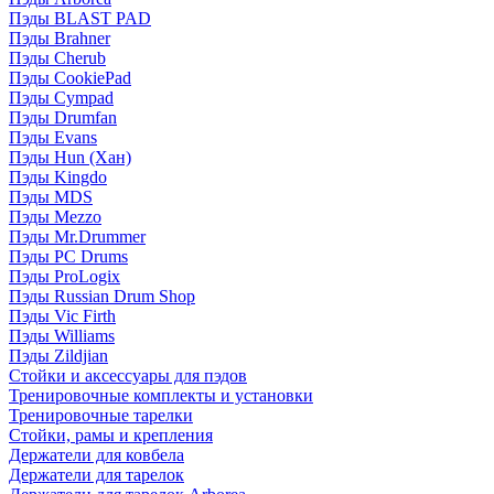
Пэды BLAST PAD
Пэды Brahner
Пэды Cherub
Пэды CookiePad
Пэды Cympad
Пэды Drumfan
Пэды Evans
Пэды Hun (Хан)
Пэды Kingdo
Пэды MDS
Пэды Mezzo
Пэды Mr.Drummer
Пэды PC Drums
Пэды ProLogix
Пэды Russian Drum Shop
Пэды Vic Firth
Пэды Williams
Пэды Zildjian
Стойки и аксессуары для пэдов
Тренировочные комплекты и установки
Тренировочные тарелки
Стойки, рамы и крепления
Держатели для ковбела
Держатели для тарелок