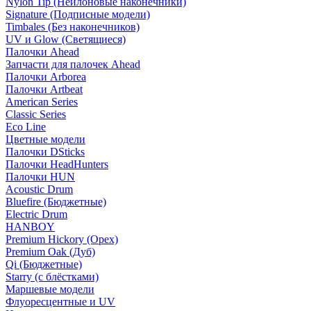
Nylon Tip (Нейлоновые наконечники)
Signature (Подписные модели)
Timbales (Без наконечников)
UV и Glow (Светящиеся)
Палочки Ahead
Запчасти для палочек Ahead
Палочки Arborea
Палочки Artbeat
American Series
Classic Series
Eco Line
Цветные модели
Палочки DSticks
Палочки HeadHunters
Палочки HUN
Acoustic Drum
Bluefire (Бюджетные)
Electric Drum
HANBOY
Premium Hickory (Орех)
Premium Oak (Дуб)
Qi (Бюджетные)
Starry (с блёстками)
Маршевые модели
Флуоресцентные и UV