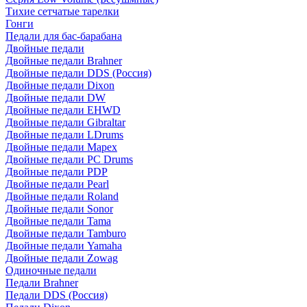
Тихие сетчатые тарелки
Гонги
Педали для бас-барабана
Двойные педали
Двойные педали Brahner
Двойные педали DDS (Россия)
Двойные педали Dixon
Двойные педали DW
Двойные педали EHWD
Двойные педали Gibraltar
Двойные педали LDrums
Двойные педали Mapex
Двойные педали PC Drums
Двойные педали PDP
Двойные педали Pearl
Двойные педали Roland
Двойные педали Sonor
Двойные педали Tama
Двойные педали Tamburo
Двойные педали Yamaha
Двойные педали Zowag
Одиночные педали
Педали Brahner
Педали DDS (Россия)