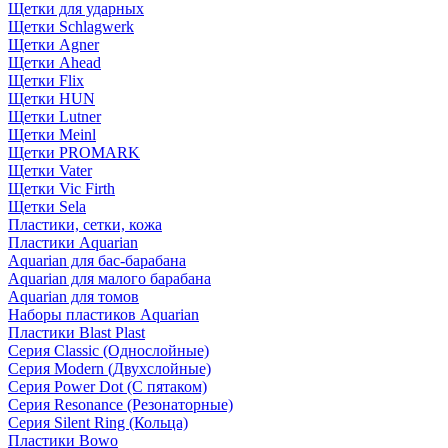
Щетки для ударных
Щетки Schlagwerk
Щетки Agner
Щетки Ahead
Щетки Flix
Щетки HUN
Щетки Lutner
Щетки Meinl
Щетки PROMARK
Щетки Vater
Щетки Vic Firth
Щетки Sela
Пластики, сетки, кожа
Пластики Aquarian
Aquarian для бас-барабана
Aquarian для малого барабана
Aquarian для томов
Наборы пластиков Aquarian
Пластики Blast Plast
Серия Classic (Однослойные)
Серия Modern (Двухслойные)
Серия Power Dot (С пятаком)
Серия Resonance (Резонаторные)
Серия Silent Ring (Кольца)
Пластики Bowo