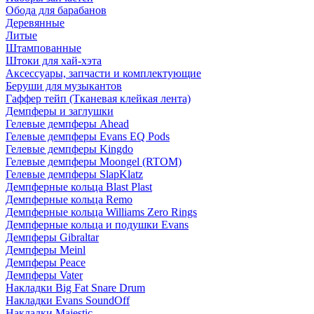
Обода для барабанов
Деревянные
Литые
Штампованные
Штоки для хай-хэта
Аксессуары, запчасти и комплектующие
Беруши для музыкантов
Гаффер тейп (Тканевая клейкая лента)
Демпферы и заглушки
Гелевые демпферы Ahead
Гелевые демпферы Evans EQ Pods
Гелевые демпферы Kingdo
Гелевые демпферы Moongel (RTOM)
Гелевые демпферы SlapKlatz
Демпферные кольца Blast Plast
Демпферные кольца Remo
Демпферные кольца Williams Zero Rings
Демпферные кольца и подушки Evans
Демпферы Gibraltar
Демпферы Meinl
Демпферы Peace
Демпферы Vater
Накладки Big Fat Snare Drum
Накладки Evans SoundOff
Накладки Majestic