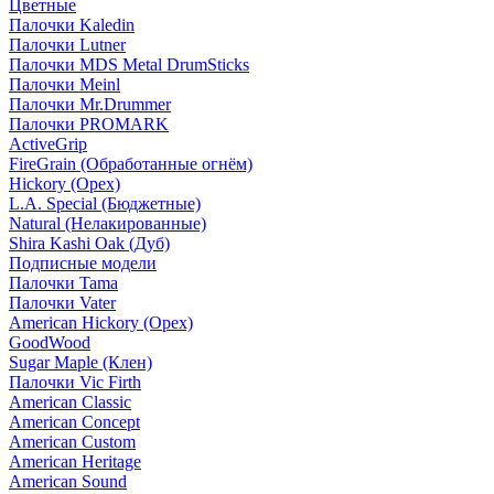
Цветные
Палочки Kaledin
Палочки Lutner
Палочки MDS Metal DrumSticks
Палочки Meinl
Палочки Mr.Drummer
Палочки PROMARK
ActiveGrip
FireGrain (Обработанные огнём)
Hickory (Орех)
L.A. Special (Бюджетные)
Natural (Нелакированные)
Shira Kashi Oak (Дуб)
Подписные модели
Палочки Tama
Палочки Vater
American Hickory (Орех)
GoodWood
Sugar Maple (Клен)
Палочки Vic Firth
American Classic
American Concept
American Custom
American Heritage
American Sound