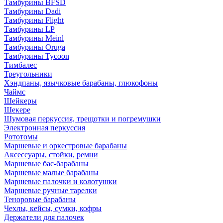
Тамбурины BFSD
Тамбурины Dadi
Тамбурины Flight
Тамбурины LP
Тамбурины Meinl
Тамбурины Oruga
Тамбурины Tycoon
Тимбалес
Треугольники
Хэндпаны, язычковые барабаны, глюкофоны
Чаймс
Шейкеры
Шекере
Шумовая перкуссия, трещотки и погремушки
Электронная перкуссия
Рототомы
Маршевые и оркестровые барабаны
Аксессуары, стойки, ремни
Маршевые бас-барабаны
Маршевые малые барабаны
Маршевые палочки и колотушки
Маршевые ручные тарелки
Теноровые барабаны
Чехлы, кейсы, сумки, кофры
Держатели для палочек