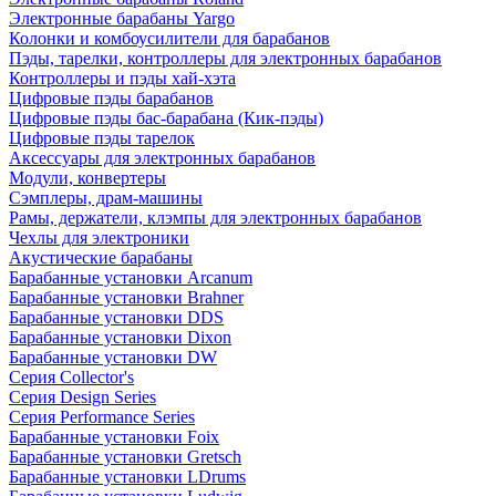
Электронные барабаны Yargo
Колонки и комбоусилители для барабанов
Пэды, тарелки, контроллеры для электронных барабанов
Контроллеры и пэды хай-хэта
Цифровые пэды барабанов
Цифровые пэды бас-барабана (Кик-пэды)
Цифровые пэды тарелок
Аксессуары для электронных барабанов
Модули, конвертеры
Сэмплеры, драм-машины
Рамы, держатели, клэмпы для электронных барабанов
Чехлы для электроники
Акустические барабаны
Барабанные установки Arcanum
Барабанные установки Brahner
Барабанные установки DDS
Барабанные установки Dixon
Барабанные установки DW
Серия Collector's
Серия Design Series
Серия Performance Series
Барабанные установки Foix
Барабанные установки Gretsch
Барабанные установки LDrums