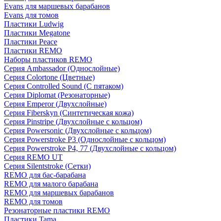
Evans для маршевых барабанов
Evans для томов
Пластики Ludwig
Пластики Megatone
Пластики Peace
Пластики REMO
Наборы пластиков REMO
Серия Ambassador (Однослойные)
Серия Colortone (Цветные)
Серия Controlled Sound (С пятаком)
Серия Diplomat (Резонаторные)
Серия Emperor (Двухслойные)
Серия Fiberskyn (Синтетическая кожа)
Серия Pinstripe (Двухслойные с кольцом)
Серия Powersonic (Двухслойные с кольцом)
Серия Powerstroke P3 (Однослойные с кольцом)
Серия Powerstroke P4, 77 (Двухслойные с кольцом)
Серия REMO UT
Серия Silentstroke (Сетки)
REMO для бас-барабана
REMO для малого барабана
REMO для маршевых барабанов
REMO для томов
Резонаторные пластики REMO
Пластики Tama