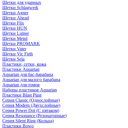
Щетки для ударных
Щетки Schlagwerk
Щетки Agner
Щетки Ahead
Щетки Flix
Щетки HUN
Щетки Lutner
Щетки Meinl
Щетки PROMARK
Щетки Vater
Щетки Vic Firth
Щетки Sela
Пластики, сетки, кожа
Пластики Aquarian
Aquarian для бас-барабана
Aquarian для малого барабана
Aquarian для томов
Наборы пластиков Aquarian
Пластики Blast Plast
Серия Classic (Однослойные)
Серия Modern (Двухслойные)
Серия Power Dot (С пятаком)
Серия Resonance (Резонаторные)
Серия Silent Ring (Кольца)
Пластики Bowo