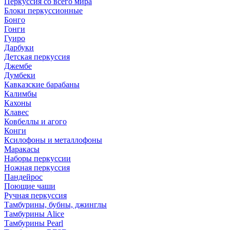
Перкуссия со всего мира
Блоки перкуссионные
Бонго
Гонги
Гуиро
Дарбуки
Детская перкуссия
Джембе
Думбеки
Кавказские барабаны
Калимбы
Кахоны
Клавес
Ковбеллы и агого
Конги
Ксилофоны и металлофоны
Маракасы
Наборы перкуссии
Ножная перкуссия
Пандейрос
Поющие чаши
Ручная перкуссия
Тамбурины, бубны, джинглы
Тамбурины Alice
Тамбурины Pearl