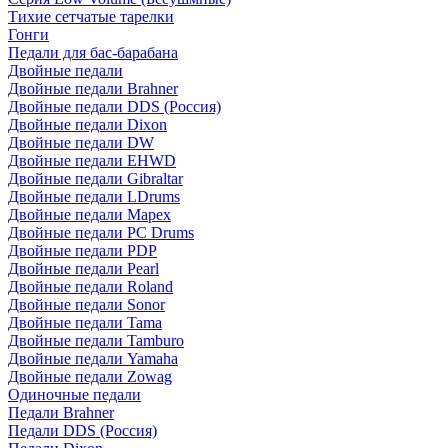
Тихие сетчатые тарелки
Гонги
Педали для бас-барабана
Двойные педали
Двойные педали Brahner
Двойные педали DDS (Россия)
Двойные педали Dixon
Двойные педали DW
Двойные педали EHWD
Двойные педали Gibraltar
Двойные педали LDrums
Двойные педали Mapex
Двойные педали PC Drums
Двойные педали PDP
Двойные педали Pearl
Двойные педали Roland
Двойные педали Sonor
Двойные педали Tama
Двойные педали Tamburo
Двойные педали Yamaha
Двойные педали Zowag
Одиночные педали
Педали Brahner
Педали DDS (Россия)