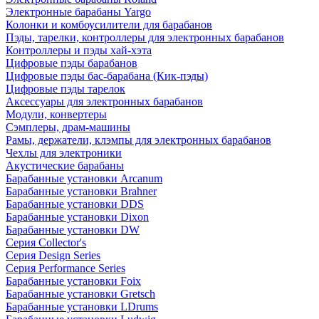
Электронные барабаны Yargo
Колонки и комбоусилители для барабанов
Пэды, тарелки, контроллеры для электронных барабанов
Контроллеры и пэды хай-хэта
Цифровые пэды барабанов
Цифровые пэды бас-барабана (Кик-пэды)
Цифровые пэды тарелок
Аксессуары для электронных барабанов
Модули, конвертеры
Сэмплеры, драм-машины
Рамы, держатели, клэмпы для электронных барабанов
Чехлы для электроники
Акустические барабаны
Барабанные установки Arcanum
Барабанные установки Brahner
Барабанные установки DDS
Барабанные установки Dixon
Барабанные установки DW
Серия Collector's
Серия Design Series
Серия Performance Series
Барабанные установки Foix
Барабанные установки Gretsch
Барабанные установки LDrums