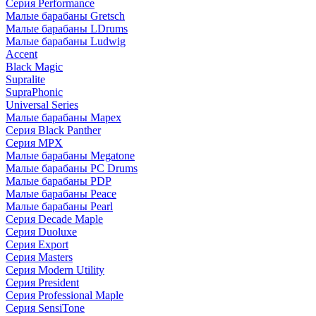
Серия Performance
Малые барабаны Gretsch
Малые барабаны LDrums
Малые барабаны Ludwig
Accent
Black Magic
Supralite
SupraPhonic
Universal Series
Малые барабаны Mapex
Серия Black Panther
Серия MPX
Малые барабаны Megatone
Малые барабаны PC Drums
Малые барабаны PDP
Малые барабаны Peace
Малые барабаны Pearl
Серия Decade Maple
Серия Duoluxe
Серия Export
Серия Masters
Серия Modern Utility
Серия President
Серия Professional Maple
Серия SensiTone