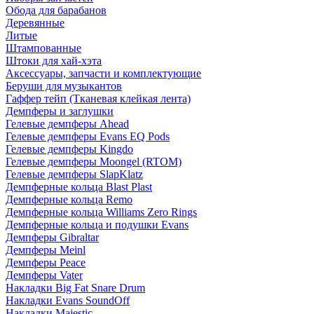
Обода для барабанов
Деревянные
Литые
Штампованные
Штоки для хай-хэта
Аксессуары, запчасти и комплектующие
Беруши для музыкантов
Гаффер тейп (Тканевая клейкая лента)
Демпферы и заглушки
Гелевые демпферы Ahead
Гелевые демпферы Evans EQ Pods
Гелевые демпферы Kingdo
Гелевые демпферы Moongel (RTOM)
Гелевые демпферы SlapKlatz
Демпферные кольца Blast Plast
Демпферные кольца Remo
Демпферные кольца Williams Zero Rings
Демпферные кольца и подушки Evans
Демпферы Gibraltar
Демпферы Meinl
Демпферы Peace
Демпферы Vater
Накладки Big Fat Snare Drum
Накладки Evans SoundOff
Накладки Majestic