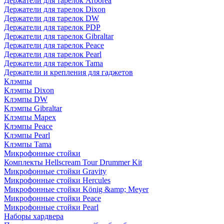
Держатели для тарелок Arborea
Держатели для тарелок Dixon
Держатели для тарелок DW
Держатели для тарелок PDP
Держатели для тарелок Gibraltar
Держатели для тарелок Peace
Держатели для тарелок Pearl
Держатели для тарелок Tama
Держатели и крепления для гаджетов
Клэмпы
Клэмпы Dixon
Клэмпы DW
Клэмпы Gibraltar
Клэмпы Mapex
Клэмпы Peace
Клэмпы Pearl
Клэмпы Tama
Микрофонные стойки
Комплекты Hellscream Tour Drummer Kit
Микрофонные стойки Gravity
Микрофонные стойки Hercules
Микрофонные стойки König &amp; Meyer
Микрофонные стойки Peace
Микрофонные стойки Pearl
Наборы хардвера