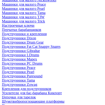
Машинки для малого Nickelworks
Машинки для малого Peace
Машинки для малого Pearl
Машинки для малого Tama
Машинки для малого TJW
Машинки для малого Trick
Настроечные ключи
Перчатки барабанщиков
Подструнники и крепления
Подструнники Dixon
Подструнники Drum Gear
Подструнники Fat Cat Snappy Snares
Подструнники Gibraltar
Подструнники LDrums
Подструнники Mapex
Подструнники PC Drums
Подструнники Peace
Подструнники Pearl
Подструнники Puresound
Подструнники Tama
Подструнники Zowag
Крепления для подструнников
Усилители для бас-барабана Кикпорт
Цепочки для тарелок
Шумо\вибропоглощающие платформы