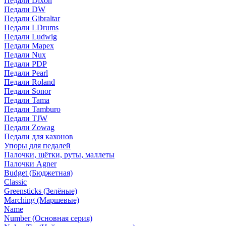
Педали Dixon
Педали DW
Педали Gibraltar
Педали LDrums
Педали Ludwig
Педали Mapex
Педали Nux
Педали PDP
Педали Pearl
Педали Roland
Педали Sonor
Педали Tama
Педали Tamburo
Педали TJW
Педали Zowag
Педали для кахонов
Упоры для педалей
Палочки, щётки, руты, маллеты
Палочки Agner
Budget (Бюджетная)
Classic
Greensticks (Зелёные)
Marching (Маршевые)
Name
Number (Основная серия)