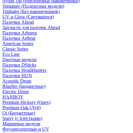
Nylon Tip (Нейлоновые наконечники)
Signature (Подписные модели)
Timbales (Без наконечников)
UV и Glow (Светящиеся)
Палочки Ahead
Запчасти для палочек Ahead
Палочки Arborea
Палочки Artbeat
American Series
Classic Series
Eco Line
Цветные модели
Палочки DSticks
Палочки HeadHunters
Палочки HUN
Acoustic Drum
Bluefire (Бюджетные)
Electric Drum
HANBOY
Premium Hickory (Орех)
Premium Oak (Дуб)
Qi (Бюджетные)
Starry (с блёстками)
Маршевые модели
Флуоресцентные и UV