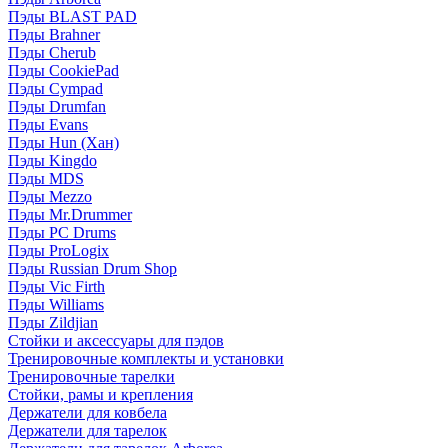
Пэды BLAST PAD
Пэды Brahner
Пэды Cherub
Пэды CookiePad
Пэды Cympad
Пэды Drumfan
Пэды Evans
Пэды Hun (Хан)
Пэды Kingdo
Пэды MDS
Пэды Mezzo
Пэды Mr.Drummer
Пэды PC Drums
Пэды ProLogix
Пэды Russian Drum Shop
Пэды Vic Firth
Пэды Williams
Пэды Zildjian
Стойки и аксессуары для пэдов
Тренировочные комплекты и установки
Тренировочные тарелки
Стойки, рамы и крепления
Держатели для ковбела
Держатели для тарелок