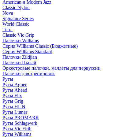
American и Modern Jazz
Classic Nylon
Nova
Signature Series
World Classic
Terra
Classic Vic Grip
Палочки Williams
Серия WIlliams Classic (Бюджетные)
Серия WIlliams Standard
Палочки Zildjian
Палочки Пылай
Оркестровые палочки, маллеты для перкуссии
Палочки для тренировок
Руты
Руты Agner
Руты Ahead
Руты Flix
Руты Grig
Руты HUN
Руты Lutner
Руты PROMARK
Руты Schlagwerk
Руты Vic Firth
Руты Williams