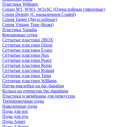
Пластики Williams
Серии W1, WW1, W1xSC (Однослойные глянцевые)
Серия Density (C напылением Coated)
Серия Target (Двухслойные)
Серия Vintage Tone (Кожа)
Пластики Yamaha
Кевларовые сетки
Сетчатые пластики 2BOX
Сетчатые пластики Dixon
Сетчатые пластики Evans
Сетчатые пластики Nux
Сетчатые пластики Peace
Сетчатые пластики Remo
Сетчатые пластики Roland
Сетчатые пластики Tama
Сетчатые пластики Williams
Патчи-наклейки на бас-барабан
Кольца на отверстие бас-барабана
Пластики и мембраны для перкуссии
Тренировочные пэды
Наколенные пэды
Пэды для ног
Пэды для рук
Пэды Agner
Пэды Arborea