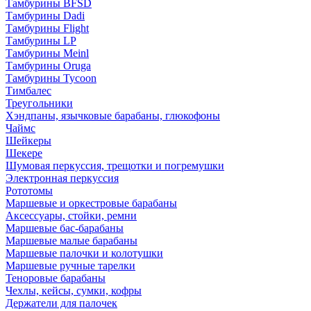
Тамбурины BFSD
Тамбурины Dadi
Тамбурины Flight
Тамбурины LP
Тамбурины Meinl
Тамбурины Oruga
Тамбурины Tycoon
Тимбалес
Треугольники
Хэндпаны, язычковые барабаны, глюкофоны
Чаймс
Шейкеры
Шекере
Шумовая перкуссия, трещотки и погремушки
Электронная перкуссия
Рототомы
Маршевые и оркестровые барабаны
Аксессуары, стойки, ремни
Маршевые бас-барабаны
Маршевые малые барабаны
Маршевые палочки и колотушки
Маршевые ручные тарелки
Теноровые барабаны
Чехлы, кейсы, сумки, кофры
Держатели для палочек