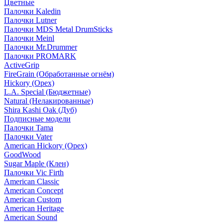
Цветные
Палочки Kaledin
Палочки Lutner
Палочки MDS Metal DrumSticks
Палочки Meinl
Палочки Mr.Drummer
Палочки PROMARK
ActiveGrip
FireGrain (Обработанные огнём)
Hickory (Орех)
L.A. Special (Бюджетные)
Natural (Нелакированные)
Shira Kashi Oak (Дуб)
Подписные модели
Палочки Tama
Палочки Vater
American Hickory (Орех)
GoodWood
Sugar Maple (Клен)
Палочки Vic Firth
American Classic
American Concept
American Custom
American Heritage
American Sound