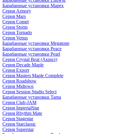
Барабанные установки Ludwig
Барабанные установки Mapex
Серия Armory
Серия Mars
Серия Comet
Серия Storm
Серия Tornado
Серия Venus
Барабанные установки Megatone
Барабанные установки Peace
Барабанные установки Pearl
Серия Crystal Beat (Акрил)
Серия Decade Maple
Серия Export
Серия Masters Maple Complete
Серия Roadshow
Серия Midtown
Серия Session Studio Select
Барабанные установки Tama
Серия Club-JAM
Серия ImperialStar
Серия Rhythm Mate
Серия Stagestar
Серия Starclassic
Серия Superstar