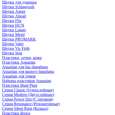
Щетки для ударных
Щетки Schlagwerk
Щетки Agner
Щетки Ahead
Щетки Flix
Щетки HUN
Щетки Lutner
Щетки Meinl
Щетки PROMARK
Щетки Vater
Щетки Vic Firth
Щетки Sela
Пластики, сетки, кожа
Пластики Aquarian
Aquarian для бас-барабана
Aquarian для малого барабана
Aquarian для томов
Наборы пластиков Aquarian
Пластики Blast Plast
Серия Classic (Однослойные)
Серия Modern (Двухслойные)
Серия Power Dot (С пятаком)
Серия Resonance (Резонаторные)
Серия Silent Ring (Кольца)
Пластики Bowo