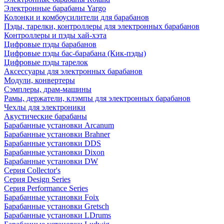
Электронные барабаны Yargo
Колонки и комбоусилители для барабанов
Пэды, тарелки, контроллеры для электронных барабанов
Контроллеры и пэды хай-хэта
Цифровые пэды барабанов
Цифровые пэды бас-барабана (Кик-пэды)
Цифровые пэды тарелок
Аксессуары для электронных барабанов
Модули, конвертеры
Сэмплеры, драм-машины
Рамы, держатели, клэмпы для электронных барабанов
Чехлы для электроники
Акустические барабаны
Барабанные установки Arcanum
Барабанные установки Brahner
Барабанные установки DDS
Барабанные установки Dixon
Барабанные установки DW
Серия Collector's
Серия Design Series
Серия Performance Series
Барабанные установки Foix
Барабанные установки Gretsch
Барабанные установки LDrums