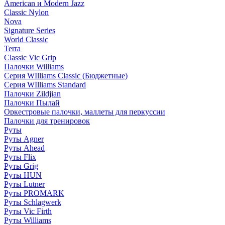
American и Modern Jazz
Classic Nylon
Nova
Signature Series
World Classic
Terra
Classic Vic Grip
Палочки Williams
Серия WIlliams Classic (Бюджетные)
Серия WIlliams Standard
Палочки Zildjian
Палочки Пылай
Оркестровые палочки, маллеты для перкуссии
Палочки для тренировок
Руты
Руты Agner
Руты Ahead
Руты Flix
Руты Grig
Руты HUN
Руты Lutner
Руты PROMARK
Руты Schlagwerk
Руты Vic Firth
Руты Williams