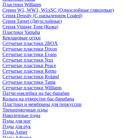
Пластики Williams
Серии W1, WW1, W1xSC (Однослойные глянцевые)
Серия Density (C напылением Coated)
Серия Target (Двухслойные)
Серия Vintage Tone (Кожа)
Пластики Yamaha
Кевларовые сетки
Сетчатые пластики 2BOX
Сетчатые пластики Dixon
Сетчатые пластики Evans
Сетчатые пластики Nux
Сетчатые пластики Peace
Сетчатые пластики Remo
Сетчатые пластики Roland
Сетчатые пластики Tama
Сетчатые пластики Williams
Патчи-наклейки на бас-барабан
Кольца на отверстие бас-барабана
Пластики и мембраны для перкуссии
Тренировочные пэды
Наколенные пэды
Пэды для ног
Пэды для рук
Пэды Agner
Пэды Arborea