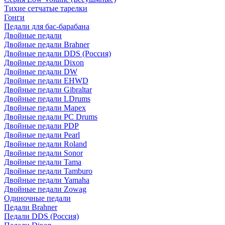
Тихие сетчатые тарелки
Гонги
Педали для бас-барабана
Двойные педали
Двойные педали Brahner
Двойные педали DDS (Россия)
Двойные педали Dixon
Двойные педали DW
Двойные педали EHWD
Двойные педали Gibraltar
Двойные педали LDrums
Двойные педали Mapex
Двойные педали PC Drums
Двойные педали PDP
Двойные педали Pearl
Двойные педали Roland
Двойные педали Sonor
Двойные педали Tama
Двойные педали Tamburo
Двойные педали Yamaha
Двойные педали Zowag
Одиночные педали
Педали Brahner
Педали DDS (Россия)