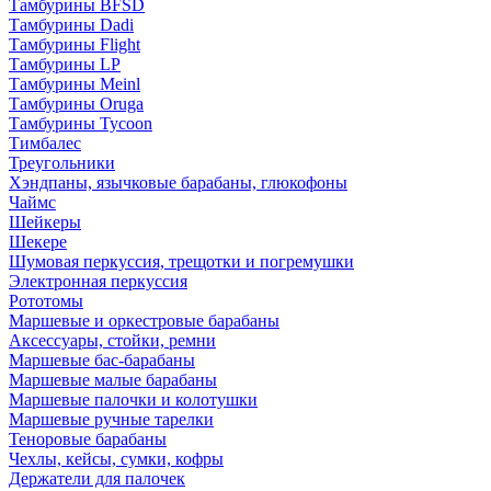
Тамбурины BFSD
Тамбурины Dadi
Тамбурины Flight
Тамбурины LP
Тамбурины Meinl
Тамбурины Oruga
Тамбурины Tycoon
Тимбалес
Треугольники
Хэндпаны, язычковые барабаны, глюкофоны
Чаймс
Шейкеры
Шекере
Шумовая перкуссия, трещотки и погремушки
Электронная перкуссия
Рототомы
Маршевые и оркестровые барабаны
Аксессуары, стойки, ремни
Маршевые бас-барабаны
Маршевые малые барабаны
Маршевые палочки и колотушки
Маршевые ручные тарелки
Теноровые барабаны
Чехлы, кейсы, сумки, кофры
Держатели для палочек