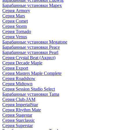
Барабанные установки Ludwig
Барабанные установки Mapex
Серия Armory
Серия Mars
Серия Comet
Серия Storm
Серия Tornado
Серия Venus
Барабанные установки Megatone
Барабанные установки Peace
Барабанные установки Pearl
Серия Crystal Beat (Акрил)
Серия Decade Maple
Серия Export
Серия Masters Maple Complete
Серия Roadshow
Серия Midtown
Серия Session Studio Select
Барабанные установки Tama
Серия Club-JAM
Серия ImperialStar
Серия Rhythm Mate
Серия Stagestar
Серия Starclassic
Серия Superstar