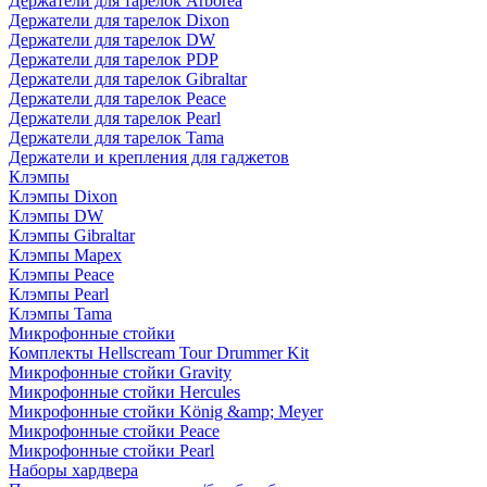
Держатели для тарелок Arborea
Держатели для тарелок Dixon
Держатели для тарелок DW
Держатели для тарелок PDP
Держатели для тарелок Gibraltar
Держатели для тарелок Peace
Держатели для тарелок Pearl
Держатели для тарелок Tama
Держатели и крепления для гаджетов
Клэмпы
Клэмпы Dixon
Клэмпы DW
Клэмпы Gibraltar
Клэмпы Mapex
Клэмпы Peace
Клэмпы Pearl
Клэмпы Tama
Микрофонные стойки
Комплекты Hellscream Tour Drummer Kit
Микрофонные стойки Gravity
Микрофонные стойки Hercules
Микрофонные стойки König &amp; Meyer
Микрофонные стойки Peace
Микрофонные стойки Pearl
Наборы хардвера