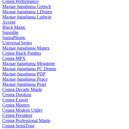
Серия Performance
Малые барабаны Gretsch
Малые барабаны LDrums
Малые барабаны Ludwig
Accent
Black Magic
Supralite
SupraPhonic
Universal Series
Малые барабаны Mapex
Серия Black Panther
Серия MPX
Малые барабаны Megatone
Малые барабаны PC Drums
Малые барабаны PDP
Малые барабаны Peace
Малые барабаны Pearl
Серия Decade Maple
Серия Duoluxe
Серия Export
Серия Masters
Серия Modern Utility
Серия President
Серия Professional Maple
Серия SensiTone