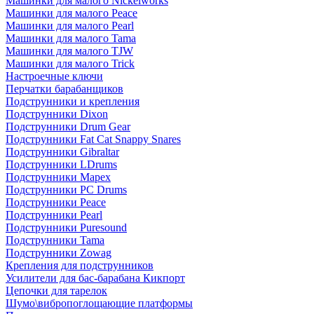
Машинки для малого Nickelworks
Машинки для малого Peace
Машинки для малого Pearl
Машинки для малого Tama
Машинки для малого TJW
Машинки для малого Trick
Настроечные ключи
Перчатки барабанщиков
Подструнники и крепления
Подструнники Dixon
Подструнники Drum Gear
Подструнники Fat Cat Snappy Snares
Подструнники Gibraltar
Подструнники LDrums
Подструнники Mapex
Подструнники PC Drums
Подструнники Peace
Подструнники Pearl
Подструнники Puresound
Подструнники Tama
Подструнники Zowag
Крепления для подструнников
Усилители для бас-барабана Кикпорт
Цепочки для тарелок
Шумо\вибропоглощающие платформы