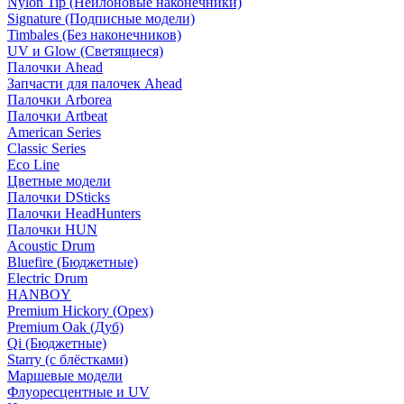
Nylon Tip (Нейлоновые наконечники)
Signature (Подписные модели)
Timbales (Без наконечников)
UV и Glow (Светящиеся)
Палочки Ahead
Запчасти для палочек Ahead
Палочки Arborea
Палочки Artbeat
American Series
Classic Series
Eco Line
Цветные модели
Палочки DSticks
Палочки HeadHunters
Палочки HUN
Acoustic Drum
Bluefire (Бюджетные)
Electric Drum
HANBOY
Premium Hickory (Орех)
Premium Oak (Дуб)
Qi (Бюджетные)
Starry (с блёстками)
Маршевые модели
Флуоресцентные и UV