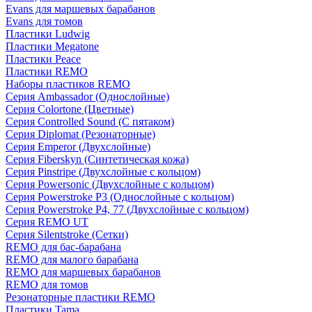
Evans для маршевых барабанов
Evans для томов
Пластики Ludwig
Пластики Megatone
Пластики Peace
Пластики REMO
Наборы пластиков REMO
Серия Ambassador (Однослойные)
Серия Colortone (Цветные)
Серия Controlled Sound (С пятаком)
Серия Diplomat (Резонаторные)
Серия Emperor (Двухслойные)
Серия Fiberskyn (Синтетическая кожа)
Серия Pinstripe (Двухслойные с кольцом)
Серия Powersonic (Двухслойные с кольцом)
Серия Powerstroke P3 (Однослойные с кольцом)
Серия Powerstroke P4, 77 (Двухслойные с кольцом)
Серия REMO UT
Серия Silentstroke (Сетки)
REMO для бас-барабана
REMO для малого барабана
REMO для маршевых барабанов
REMO для томов
Резонаторные пластики REMO
Пластики Tama