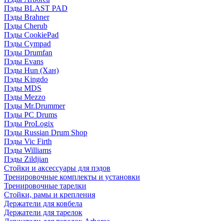
Пэды BLAST PAD
Пэды Brahner
Пэды Cherub
Пэды CookiePad
Пэды Cympad
Пэды Drumfan
Пэды Evans
Пэды Hun (Хан)
Пэды Kingdo
Пэды MDS
Пэды Mezzo
Пэды Mr.Drummer
Пэды PC Drums
Пэды ProLogix
Пэды Russian Drum Shop
Пэды Vic Firth
Пэды Williams
Пэды Zildjian
Стойки и аксессуары для пэдов
Тренировочные комплекты и установки
Тренировочные тарелки
Стойки, рамы и крепления
Держатели для ковбела
Держатели для тарелок