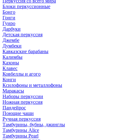
Перкуссия со всего мира
Блоки перкуссионные
Бонго
Гонги
Гуиро
Дарбуки
Детская перкуссия
Джембе
Думбеки
Кавказские барабаны
Калимбы
Кахоны
Клавес
Ковбеллы и агого
Конги
Ксилофоны и металлофоны
Маракасы
Наборы перкуссии
Ножная перкуссия
Пандейрос
Поющие чаши
Ручная перкуссия
Тамбурины, бубны, джинглы
Тамбурины Alice
Тамбурины Pearl