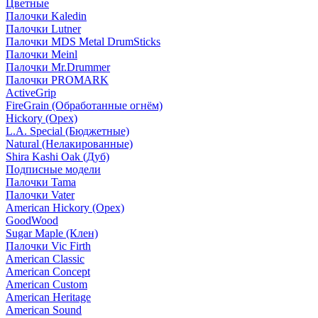
Цветные
Палочки Kaledin
Палочки Lutner
Палочки MDS Metal DrumSticks
Палочки Meinl
Палочки Mr.Drummer
Палочки PROMARK
ActiveGrip
FireGrain (Обработанные огнём)
Hickory (Орех)
L.A. Special (Бюджетные)
Natural (Нелакированные)
Shira Kashi Oak (Дуб)
Подписные модели
Палочки Tama
Палочки Vater
American Hickory (Орех)
GoodWood
Sugar Maple (Клен)
Палочки Vic Firth
American Classic
American Concept
American Custom
American Heritage
American Sound