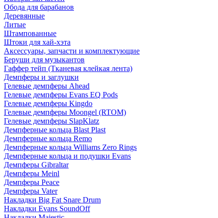
Обода для барабанов
Деревянные
Литые
Штампованные
Штоки для хай-хэта
Аксессуары, запчасти и комплектующие
Беруши для музыкантов
Гаффер тейп (Тканевая клейкая лента)
Демпферы и заглушки
Гелевые демпферы Ahead
Гелевые демпферы Evans EQ Pods
Гелевые демпферы Kingdo
Гелевые демпферы Moongel (RTOM)
Гелевые демпферы SlapKlatz
Демпферные кольца Blast Plast
Демпферные кольца Remo
Демпферные кольца Williams Zero Rings
Демпферные кольца и подушки Evans
Демпферы Gibraltar
Демпферы Meinl
Демпферы Peace
Демпферы Vater
Накладки Big Fat Snare Drum
Накладки Evans SoundOff
Накладки Majestic