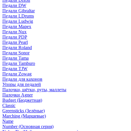
Педали Dixon
Педали DW
Педали Gibraltar
Педали LDrums
Педали Ludwig
Педали Mapex
Педали Nux
Педали PDP
Педали Pearl
Педали Roland
Педали Sonor
Педали Tama
Педали Tamburo
Педали TJW
Педали Zowag
Педали для кахонов
Упоры для педалей
Палочки, щётки, руты, маллеты
Палочки Agner
Budget (Бюджетная)
Classic
Greensticks (Зелёные)
Marching (Маршевые)
Name
Number (Основная серия)