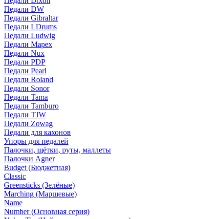
Педали Dixon
Педали DW
Педали Gibraltar
Педали LDrums
Педали Ludwig
Педали Mapex
Педали Nux
Педали PDP
Педали Pearl
Педали Roland
Педали Sonor
Педали Tama
Педали Tamburo
Педали TJW
Педали Zowag
Педали для кахонов
Упоры для педалей
Палочки, щётки, руты, маллеты
Палочки Agner
Budget (Бюджетная)
Classic
Greensticks (Зелёные)
Marching (Маршевые)
Name
Number (Основная серия)