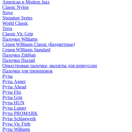
American и Modern Jazz
Classic Nylon
Nova
Signature Series
World Classic
Terra
Classic Vic Grip
Палочки Williams
Серия WIlliams Classic (Бюджетные)
Серия WIlliams Standard
Палочки Zildjian
Палочки Пылай
Оркестровые палочки, маллеты для перкуссии
Палочки для тренировок
Руты
Руты Agner
Руты Ahead
Руты Flix
Руты Grig
Руты HUN
Руты Lutner
Руты PROMARK
Руты Schlagwerk
Руты Vic Firth
Руты Williams