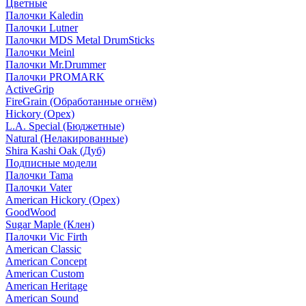
Цветные
Палочки Kaledin
Палочки Lutner
Палочки MDS Metal DrumSticks
Палочки Meinl
Палочки Mr.Drummer
Палочки PROMARK
ActiveGrip
FireGrain (Обработанные огнём)
Hickory (Орех)
L.A. Special (Бюджетные)
Natural (Нелакированные)
Shira Kashi Oak (Дуб)
Подписные модели
Палочки Tama
Палочки Vater
American Hickory (Орех)
GoodWood
Sugar Maple (Клен)
Палочки Vic Firth
American Classic
American Concept
American Custom
American Heritage
American Sound