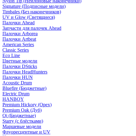
Nylon Tip (Нейлоновые наконечники)
Signature (Подписные модели)
Timbales (Без наконечников)
UV и Glow (Светящиеся)
Палочки Ahead
Запчасти для палочек Ahead
Палочки Arborea
Палочки Artbeat
American Series
Classic Series
Eco Line
Цветные модели
Палочки DSticks
Палочки HeadHunters
Палочки HUN
Acoustic Drum
Bluefire (Бюджетные)
Electric Drum
HANBOY
Premium Hickory (Орех)
Premium Oak (Дуб)
Qi (Бюджетные)
Starry (с блёстками)
Маршевые модели
Флуоресцентные и UV