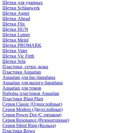
Щетки для ударных
Щетки Schlagwerk
Щетки Agner
Щетки Ahead
Щетки Flix
Щетки HUN
Щетки Lutner
Щетки Meinl
Щетки PROMARK
Щетки Vater
Щетки Vic Firth
Щетки Sela
Пластики, сетки, кожа
Пластики Aquarian
Aquarian для бас-барабана
Aquarian для малого барабана
Aquarian для томов
Наборы пластиков Aquarian
Пластики Blast Plast
Серия Classic (Однослойные)
Серия Modern (Двухслойные)
Серия Power Dot (С пятаком)
Серия Resonance (Резонаторные)
Серия Silent Ring (Кольца)
Пластики Bowo