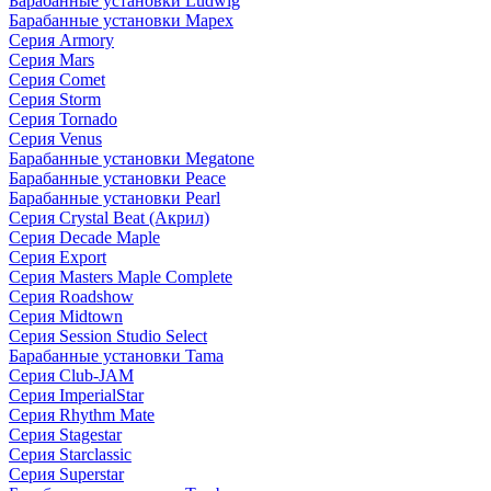
Барабанные установки Ludwig
Барабанные установки Mapex
Серия Armory
Серия Mars
Серия Comet
Серия Storm
Серия Tornado
Серия Venus
Барабанные установки Megatone
Барабанные установки Peace
Барабанные установки Pearl
Серия Crystal Beat (Акрил)
Серия Decade Maple
Серия Export
Серия Masters Maple Complete
Серия Roadshow
Серия Midtown
Серия Session Studio Select
Барабанные установки Tama
Серия Club-JAM
Серия ImperialStar
Серия Rhythm Mate
Серия Stagestar
Серия Starclassic
Серия Superstar