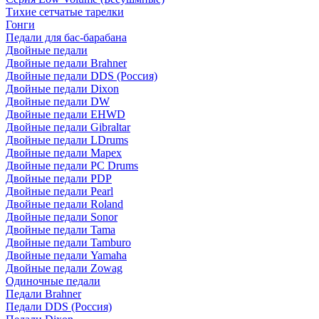
Тихие сетчатые тарелки
Гонги
Педали для бас-барабана
Двойные педали
Двойные педали Brahner
Двойные педали DDS (Россия)
Двойные педали Dixon
Двойные педали DW
Двойные педали EHWD
Двойные педали Gibraltar
Двойные педали LDrums
Двойные педали Mapex
Двойные педали PC Drums
Двойные педали PDP
Двойные педали Pearl
Двойные педали Roland
Двойные педали Sonor
Двойные педали Tama
Двойные педали Tamburo
Двойные педали Yamaha
Двойные педали Zowag
Одиночные педали
Педали Brahner
Педали DDS (Россия)