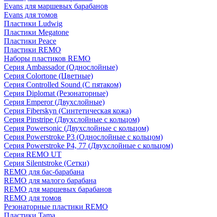
Evans для маршевых барабанов
Evans для томов
Пластики Ludwig
Пластики Megatone
Пластики Peace
Пластики REMO
Наборы пластиков REMO
Серия Ambassador (Однослойные)
Серия Colortone (Цветные)
Серия Controlled Sound (С пятаком)
Серия Diplomat (Резонаторные)
Серия Emperor (Двухслойные)
Серия Fiberskyn (Синтетическая кожа)
Серия Pinstripe (Двухслойные с кольцом)
Серия Powersonic (Двухслойные с кольцом)
Серия Powerstroke P3 (Однослойные с кольцом)
Серия Powerstroke P4, 77 (Двухслойные с кольцом)
Серия REMO UT
Серия Silentstroke (Сетки)
REMO для бас-барабана
REMO для малого барабана
REMO для маршевых барабанов
REMO для томов
Резонаторные пластики REMO
Пластики Tama