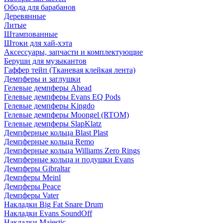
Обода для барабанов
Деревянные
Литые
Штампованные
Штоки для хай-хэта
Аксессуары, запчасти и комплектующие
Беруши для музыкантов
Гаффер тейп (Тканевая клейкая лента)
Демпферы и заглушки
Гелевые демпферы Ahead
Гелевые демпферы Evans EQ Pods
Гелевые демпферы Kingdo
Гелевые демпферы Moongel (RTOM)
Гелевые демпферы SlapKlatz
Демпферные кольца Blast Plast
Демпферные кольца Remo
Демпферные кольца Williams Zero Rings
Демпферные кольца и подушки Evans
Демпферы Gibraltar
Демпферы Meinl
Демпферы Peace
Демпферы Vater
Накладки Big Fat Snare Drum
Накладки Evans SoundOff
Накладки Majestic