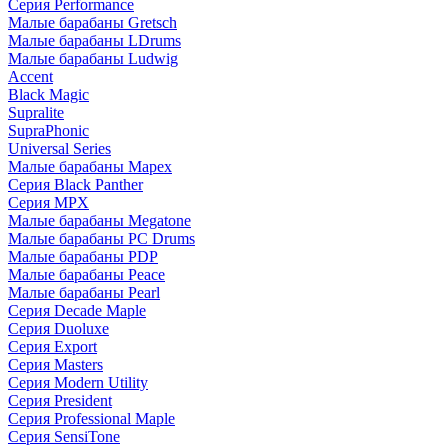
Серия Performance
Малые барабаны Gretsch
Малые барабаны LDrums
Малые барабаны Ludwig
Accent
Black Magic
Supralite
SupraPhonic
Universal Series
Малые барабаны Mapex
Серия Black Panther
Серия MPX
Малые барабаны Megatone
Малые барабаны PC Drums
Малые барабаны PDP
Малые барабаны Peace
Малые барабаны Pearl
Серия Decade Maple
Серия Duoluxe
Серия Export
Серия Masters
Серия Modern Utility
Серия President
Серия Professional Maple
Серия SensiTone