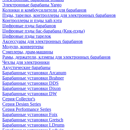
Электронные барабаны Yargo
Колонки и комбоусилители для барабанов
Пэды, тарелки, контроллеры для электронных барабанов
Контроллеры и пэды хай-хэта
Цифровые пэды барабанов
Цифровые пэды бас-барабана (Кик-пэды)
Цифровые пэды тарелок
Аксессуары для электронных барабанов
Модули, конвертеры
Сэмплеры, драм-машины
Рамы, держатели, клэмпы для электронных барабанов
Чехлы для электроники
Акустические барабаны
Барабанные установки Arcanum
Барабанные установки Brahner
Барабанные установки DDS
Барабанные установки Dixon
Барабанные установки DW
Серия Collector's
Серия Design Series
Серия Performance Series
Барабанные установки Foix
Барабанные установки Gretsch
Барабанные установки LDrums