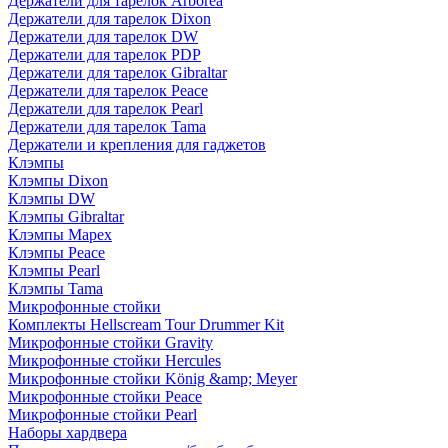
Держатели для тарелок Arborea
Держатели для тарелок Dixon
Держатели для тарелок DW
Держатели для тарелок PDP
Держатели для тарелок Gibraltar
Держатели для тарелок Peace
Держатели для тарелок Pearl
Держатели для тарелок Tama
Держатели и крепления для гаджетов
Клэмпы
Клэмпы Dixon
Клэмпы DW
Клэмпы Gibraltar
Клэмпы Mapex
Клэмпы Peace
Клэмпы Pearl
Клэмпы Tama
Микрофонные стойки
Комплекты Hellscream Tour Drummer Kit
Микрофонные стойки Gravity
Микрофонные стойки Hercules
Микрофонные стойки König &amp; Meyer
Микрофонные стойки Peace
Микрофонные стойки Pearl
Наборы хардвера