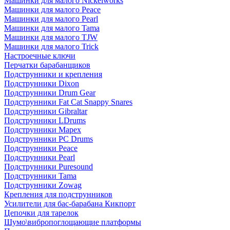
Машинки для малого Nickelworks
Машинки для малого Peace
Машинки для малого Pearl
Машинки для малого Tama
Машинки для малого TJW
Машинки для малого Trick
Настроечные ключи
Перчатки барабанщиков
Подструнники и крепления
Подструнники Dixon
Подструнники Drum Gear
Подструнники Fat Cat Snappy Snares
Подструнники Gibraltar
Подструнники LDrums
Подструнники Mapex
Подструнники PC Drums
Подструнники Peace
Подструнники Pearl
Подструнники Puresound
Подструнники Tama
Подструнники Zowag
Крепления для подструнников
Усилители для бас-барабана Кикпорт
Цепочки для тарелок
Шумо\вибропоглощающие платформы