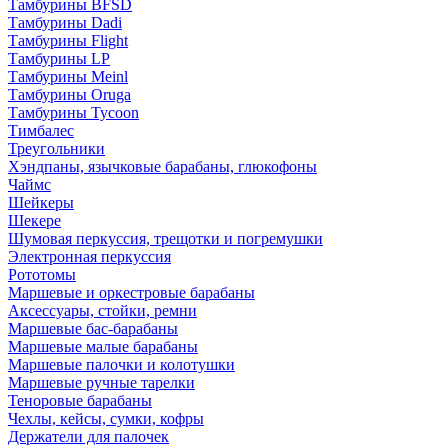
Тамбурины BFSD
Тамбурины Dadi
Тамбурины Flight
Тамбурины LP
Тамбурины Meinl
Тамбурины Oruga
Тамбурины Tycoon
Тимбалес
Треугольники
Хэндпаны, язычковые барабаны, глюкофоны
Чаймс
Шейкеры
Шекере
Шумовая перкуссия, трещотки и погремушки
Электронная перкуссия
Рототомы
Маршевые и оркестровые барабаны
Аксессуары, стойки, ремни
Маршевые бас-барабаны
Маршевые малые барабаны
Маршевые палочки и колотушки
Маршевые ручные тарелки
Теноровые барабаны
Чехлы, кейсы, сумки, кофры
Держатели для палочек