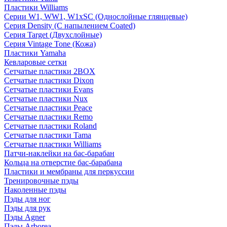
Пластики Williams
Серии W1, WW1, W1xSC (Однослойные глянцевые)
Серия Density (C напылением Coated)
Серия Target (Двухслойные)
Серия Vintage Tone (Кожа)
Пластики Yamaha
Кевларовые сетки
Сетчатые пластики 2BOX
Сетчатые пластики Dixon
Сетчатые пластики Evans
Сетчатые пластики Nux
Сетчатые пластики Peace
Сетчатые пластики Remo
Сетчатые пластики Roland
Сетчатые пластики Tama
Сетчатые пластики Williams
Патчи-наклейки на бас-барабан
Кольца на отверстие бас-барабана
Пластики и мембраны для перкуссии
Тренировочные пэды
Наколенные пэды
Пэды для ног
Пэды для рук
Пэды Agner
Пэды Arborea