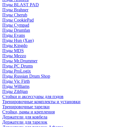
Пэды BLAST PAD
Пэды Brahner
Пэды Cherub
Пэды CookiePad
Пэды Cympad
Пэды Drumfan
Пэды Evans
Пэды Hun (Хан)
Пэды Kingdo
Пэды MDS
Пэды Mezzo
Пэды Mr.Drummer
Пэды PC Drums
Пэды ProLogix
Пэды Russian Drum Shop
Пэды Vic Firth
Пэды Williams
Пэды Zildjian
Стойки и аксессуары для пэдов
Тренировочные комплекты и установки
Тренировочные тарелки
Стойки, рамы и крепления
Держатели для ковбела
Держатели для тарелок