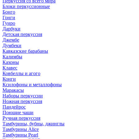
Перкуссия со всего мира
Блоки перкуссионные
Бонго
Гонги
Гуиро
Дарбуки
Детская перкуссия
Джембе
Думбеки
Кавказские барабаны
Калимбы
Кахоны
Клавес
Ковбеллы и агого
Конги
Ксилофоны и металлофоны
Маракасы
Наборы перкуссии
Ножная перкуссия
Пандейрос
Поющие чаши
Ручная перкуссия
Тамбурины, бубны, джинглы
Тамбурины Alice
Тамбурины Pearl