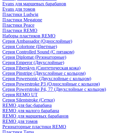
Evans для маршевых барабанов
Evans для томов
Пластики Ludwig
Пластики Megatone
Пластики Peace
Пластики REMO
Наборы пластиков REMO
Серия Ambassador (Однослойные)
Серия Colortone (Цветные)
Серия Controlled Sound (С пятаком)
Серия Diplomat (Резонаторные)
Серия Emperor (Двухслойные)
Серия Fiberskyn (Синтетическая кожа)
Серия Pinstripe (Двухслойные с кольцом)
Серия Powersonic (Двухслойные с кольцом)
Серия Powerstroke P3 (Однослойные с кольцом)
Серия Powerstroke P4, 77 (Двухслойные с кольцом)
Серия REMO UT
Серия Silentstroke (Сетки)
REMO для бас-барабана
REMO для малого барабана
REMO для маршевых барабанов
REMO для томов
Резонаторные пластики REMO
Пластики Tama