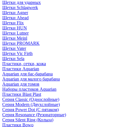
Щетки для ударных
Щетки Schlagwerk
Щетки Agner
Щетки Ahead
Щетки Flix
Щетки HUN
Щетки Lutner
Щетки Meinl
Щетки PROMARK
Щетки Vater
Щетки Vic Firth
Щетки Sela
Пластики, сетки, кожа
Пластики Aquarian
Aquarian для бас-барабана
Aquarian для малого барабана
Aquarian для томов
Наборы пластиков Aquarian
Пластики Blast Plast
Серия Classic (Однослойные)
Серия Modern (Двухслойные)
Серия Power Dot (С пятаком)
Серия Resonance (Резонаторные)
Серия Silent Ring (Кольца)
Пластики Bowo