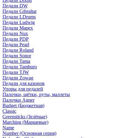
Педали Dixon
Педали DW
Педали Gibraltar
Педали LDrums
Педали Ludwig
Педали Mapex
Педали Nux
Педали PDP
Педали Pearl
Педали Roland
Педали Sonor
Педали Tama
Педали Tamburo
Педали TJW
Педали Zowag
Педали для кахонов
Упоры для педалей
Палочки, щётки, руты, маллеты
Палочки Agner
Budget (Бюджетная)
Classic
Greensticks (Зелёные)
Marching (Маршевые)
Name
Number (Основная серия)