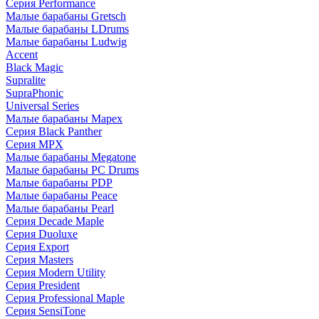
Серия Performance
Малые барабаны Gretsch
Малые барабаны LDrums
Малые барабаны Ludwig
Accent
Black Magic
Supralite
SupraPhonic
Universal Series
Малые барабаны Mapex
Серия Black Panther
Серия MPX
Малые барабаны Megatone
Малые барабаны PC Drums
Малые барабаны PDP
Малые барабаны Peace
Малые барабаны Pearl
Серия Decade Maple
Серия Duoluxe
Серия Export
Серия Masters
Серия Modern Utility
Серия President
Серия Professional Maple
Серия SensiTone