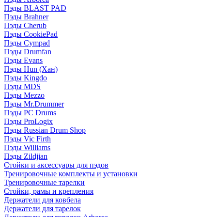
Пэды BLAST PAD
Пэды Brahner
Пэды Cherub
Пэды CookiePad
Пэды Cympad
Пэды Drumfan
Пэды Evans
Пэды Hun (Хан)
Пэды Kingdo
Пэды MDS
Пэды Mezzo
Пэды Mr.Drummer
Пэды PC Drums
Пэды ProLogix
Пэды Russian Drum Shop
Пэды Vic Firth
Пэды Williams
Пэды Zildjian
Стойки и аксессуары для пэдов
Тренировочные комплекты и установки
Тренировочные тарелки
Стойки, рамы и крепления
Держатели для ковбела
Держатели для тарелок