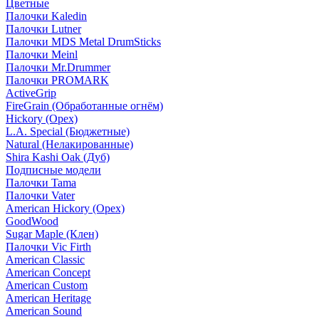
Цветные
Палочки Kaledin
Палочки Lutner
Палочки MDS Metal DrumSticks
Палочки Meinl
Палочки Mr.Drummer
Палочки PROMARK
ActiveGrip
FireGrain (Обработанные огнём)
Hickory (Орех)
L.A. Special (Бюджетные)
Natural (Нелакированные)
Shira Kashi Oak (Дуб)
Подписные модели
Палочки Tama
Палочки Vater
American Hickory (Орех)
GoodWood
Sugar Maple (Клен)
Палочки Vic Firth
American Classic
American Concept
American Custom
American Heritage
American Sound