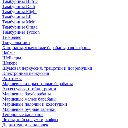
Тамбурины BFSD
Тамбурины Dadi
Тамбурины Flight
Тамбурины LP
Тамбурины Meinl
Тамбурины Oruga
Тамбурины Tycoon
Тимбалес
Треугольники
Хэндпаны, язычковые барабаны, глюкофоны
Чаймс
Шейкеры
Шекере
Шумовая перкуссия, трещотки и погремушки
Электронная перкуссия
Рототомы
Маршевые и оркестровые барабаны
Аксессуары, стойки, ремни
Маршевые бас-барабаны
Маршевые малые барабаны
Маршевые палочки и колотушки
Маршевые ручные тарелки
Теноровые барабаны
Чехлы, кейсы, сумки, кофры
Держатели для палочек