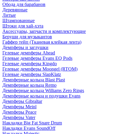
Обода для барабанов
Деревянные
Литые
Штампованные
Штоки для хай-хэта
Аксессуары, запчасти и комплектующие
Беруши для музыкантов
Гаффер тейп (Тканевая клейкая лента)
Демпферы и заглушки
Гелевые демпферы Ahead
Гелевые демпферы Evans EQ Pods
Гелевые демпферы Kingdo
Гелевые демпферы Moongel (RTOM)
Гелевые демпферы SlapKlatz
Демпферные кольца Blast Plast
Демпферные кольца Remo
Демпферные кольца Williams Zero Rings
Демпферные кольца и подушки Evans
Демпферы Gibraltar
Демпферы Meinl
Демпферы Peace
Демпферы Vater
Накладки Big Fat Snare Drum
Накладки Evans SoundOff
Накладки Majestic