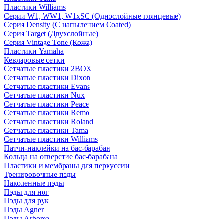
Пластики Williams
Серии W1, WW1, W1xSC (Однослойные глянцевые)
Серия Density (C напылением Coated)
Серия Target (Двухслойные)
Серия Vintage Tone (Кожа)
Пластики Yamaha
Кевларовые сетки
Сетчатые пластики 2BOX
Сетчатые пластики Dixon
Сетчатые пластики Evans
Сетчатые пластики Nux
Сетчатые пластики Peace
Сетчатые пластики Remo
Сетчатые пластики Roland
Сетчатые пластики Tama
Сетчатые пластики Williams
Патчи-наклейки на бас-барабан
Кольца на отверстие бас-барабана
Пластики и мембраны для перкуссии
Тренировочные пэды
Наколенные пэды
Пэды для ног
Пэды для рук
Пэды Agner
Пэды Arborea