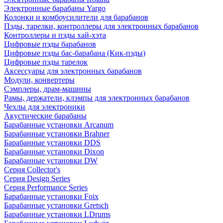
Электронные барабаны Yargo
Колонки и комбоусилители для барабанов
Пэды, тарелки, контроллеры для электронных барабанов
Контроллеры и пэды хай-хэта
Цифровые пэды барабанов
Цифровые пэды бас-барабана (Кик-пэды)
Цифровые пэды тарелок
Аксессуары для электронных барабанов
Модули, конвертеры
Сэмплеры, драм-машины
Рамы, держатели, клэмпы для электронных барабанов
Чехлы для электроники
Акустические барабаны
Барабанные установки Arcanum
Барабанные установки Brahner
Барабанные установки DDS
Барабанные установки Dixon
Барабанные установки DW
Серия Collector's
Серия Design Series
Серия Performance Series
Барабанные установки Foix
Барабанные установки Gretsch
Барабанные установки LDrums