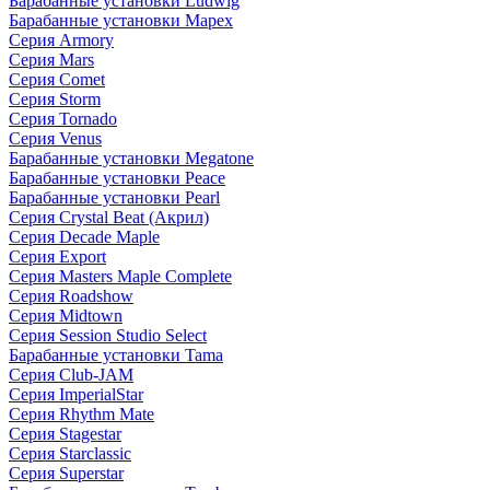
Барабанные установки Ludwig
Барабанные установки Mapex
Серия Armory
Серия Mars
Серия Comet
Серия Storm
Серия Tornado
Серия Venus
Барабанные установки Megatone
Барабанные установки Peace
Барабанные установки Pearl
Серия Crystal Beat (Акрил)
Серия Decade Maple
Серия Export
Серия Masters Maple Complete
Серия Roadshow
Серия Midtown
Серия Session Studio Select
Барабанные установки Tama
Серия Club-JAM
Серия ImperialStar
Серия Rhythm Mate
Серия Stagestar
Серия Starclassic
Серия Superstar