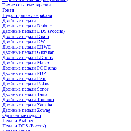
Тихие сетчатые тарелки
Гонги
Педали для бас-барабана
Двойные педали
Двойные педали Brahner
Двойные педали DDS (Россия)
Двойные педали Dixon
Двойные педали DW
Двойные педали EHWD
Двойные педали Gibraltar
Двойные педали LDrums
Двойные педали Mapex
Двойные педали PC Drums
Двойные педали PDP
Двойные педали Pearl
Двойные педали Roland
Двойные педали Sonor
Двойные педали Tama
Двойные педали Tamburo
Двойные педали Yamaha
Двойные педали Zowag
Одиночные педали
Педали Brahner
Педали DDS (Россия)