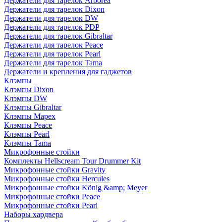
Держатели для тарелок Arborea
Держатели для тарелок Dixon
Держатели для тарелок DW
Держатели для тарелок PDP
Держатели для тарелок Gibraltar
Держатели для тарелок Peace
Держатели для тарелок Pearl
Держатели для тарелок Tama
Держатели и крепления для гаджетов
Клэмпы
Клэмпы Dixon
Клэмпы DW
Клэмпы Gibraltar
Клэмпы Mapex
Клэмпы Peace
Клэмпы Pearl
Клэмпы Tama
Микрофонные стойки
Комплекты Hellscream Tour Drummer Kit
Микрофонные стойки Gravity
Микрофонные стойки Hercules
Микрофонные стойки König &amp; Meyer
Микрофонные стойки Peace
Микрофонные стойки Pearl
Наборы хардвера