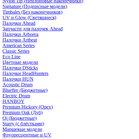
Nylon Tip (Нейлоновые наконечники)
Signature (Подписные модели)
Timbales (Без наконечников)
UV и Glow (Светящиеся)
Палочки Ahead
Запчасти для палочек Ahead
Палочки Arborea
Палочки Artbeat
American Series
Classic Series
Eco Line
Цветные модели
Палочки DSticks
Палочки HeadHunters
Палочки HUN
Acoustic Drum
Bluefire (Бюджетные)
Electric Drum
HANBOY
Premium Hickory (Орех)
Premium Oak (Дуб)
Qi (Бюджетные)
Starry (с блёстками)
Маршевые модели
Флуоресцентные и UV