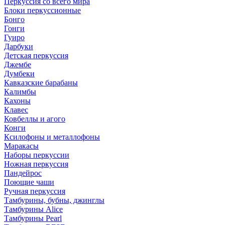
Перкуссия со всего мира
Блоки перкуссионные
Бонго
Гонги
Гуиро
Дарбуки
Детская перкуссия
Джембе
Думбеки
Кавказские барабаны
Калимбы
Кахоны
Клавес
Ковбеллы и агого
Конги
Ксилофоны и металлофоны
Маракасы
Наборы перкуссии
Ножная перкуссия
Пандейрос
Поющие чаши
Ручная перкуссия
Тамбурины, бубны, джинглы
Тамбурины Alice
Тамбурины Pearl