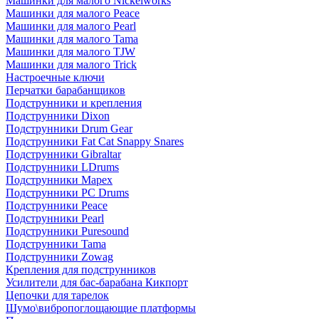
Машинки для малого Nickelworks
Машинки для малого Peace
Машинки для малого Pearl
Машинки для малого Tama
Машинки для малого TJW
Машинки для малого Trick
Настроечные ключи
Перчатки барабанщиков
Подструнники и крепления
Подструнники Dixon
Подструнники Drum Gear
Подструнники Fat Cat Snappy Snares
Подструнники Gibraltar
Подструнники LDrums
Подструнники Mapex
Подструнники PC Drums
Подструнники Peace
Подструнники Pearl
Подструнники Puresound
Подструнники Tama
Подструнники Zowag
Крепления для подструнников
Усилители для бас-барабана Кикпорт
Цепочки для тарелок
Шумо\вибропоглощающие платформы