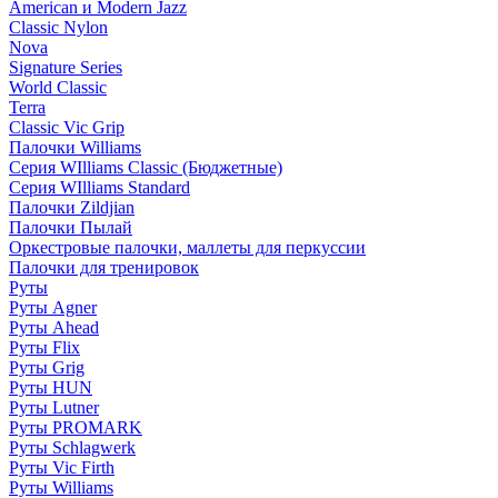
American и Modern Jazz
Classic Nylon
Nova
Signature Series
World Classic
Terra
Classic Vic Grip
Палочки Williams
Серия WIlliams Classic (Бюджетные)
Серия WIlliams Standard
Палочки Zildjian
Палочки Пылай
Оркестровые палочки, маллеты для перкуссии
Палочки для тренировок
Руты
Руты Agner
Руты Ahead
Руты Flix
Руты Grig
Руты HUN
Руты Lutner
Руты PROMARK
Руты Schlagwerk
Руты Vic Firth
Руты Williams