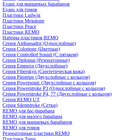
Evans для маршевых барабанов
Evans для томов
Пластики Ludwig
Пластики Megatone
Пластики Peace
Пластики REMO
Наборы пластиков REMO
Серия Ambassador (Однослойные)
Серия Colortone (Цветные)
Серия Controlled Sound (С пятаком)
Серия Diplomat (Резонаторные)
Серия Emperor (Двухслойные)
Серия Fiberskyn (Синтетическая кожа)
Серия Pinstripe (Двухслойные с кольцом)
Серия Powersonic (Двухслойные с кольцом)
Серия Powerstroke P3 (Однослойные с кольцом)
Серия Powerstroke P4, 77 (Двухслойные с кольцом)
Серия REMO UT
Серия Silentstroke (Сетки)
REMO для бас-барабана
REMO для малого барабана
REMO для маршевых барабанов
REMO для томов
Резонаторные пластики REMO
Пластики Tama