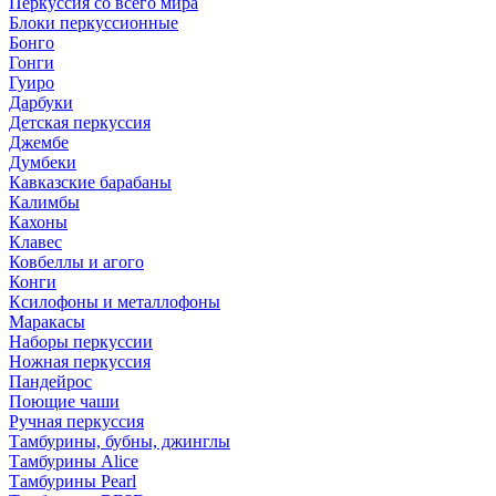
Перкуссия со всего мира
Блоки перкуссионные
Бонго
Гонги
Гуиро
Дарбуки
Детская перкуссия
Джембе
Думбеки
Кавказские барабаны
Калимбы
Кахоны
Клавес
Ковбеллы и агого
Конги
Ксилофоны и металлофоны
Маракасы
Наборы перкуссии
Ножная перкуссия
Пандейрос
Поющие чаши
Ручная перкуссия
Тамбурины, бубны, джинглы
Тамбурины Alice
Тамбурины Pearl