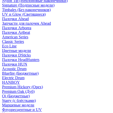
Nylon Tip (Нейлоновые наконечники)
Signature (Подписные модели)
Timbales (Без наконечников)
UV и Glow (Светящиеся)
Палочки Ahead
Запчасти для палочек Ahead
Палочки Arborea
Палочки Artbeat
American Series
Classic Series
Eco Line
Цветные модели
Палочки DSticks
Палочки HeadHunters
Палочки HUN
Acoustic Drum
Bluefire (Бюджетные)
Electric Drum
HANBOY
Premium Hickory (Орех)
Premium Oak (Дуб)
Qi (Бюджетные)
Starry (с блёстками)
Маршевые модели
Флуоресцентные и UV