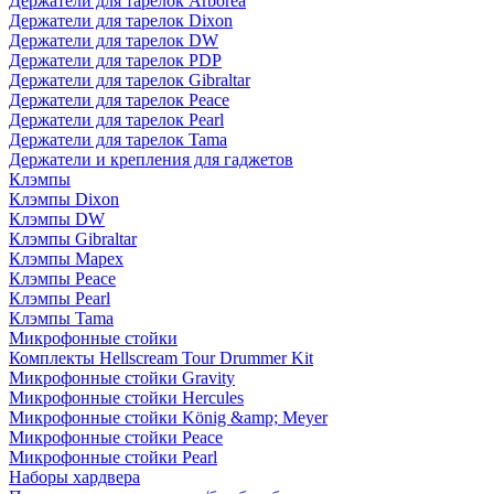
Держатели для тарелок Arborea
Держатели для тарелок Dixon
Держатели для тарелок DW
Держатели для тарелок PDP
Держатели для тарелок Gibraltar
Держатели для тарелок Peace
Держатели для тарелок Pearl
Держатели для тарелок Tama
Держатели и крепления для гаджетов
Клэмпы
Клэмпы Dixon
Клэмпы DW
Клэмпы Gibraltar
Клэмпы Mapex
Клэмпы Peace
Клэмпы Pearl
Клэмпы Tama
Микрофонные стойки
Комплекты Hellscream Tour Drummer Kit
Микрофонные стойки Gravity
Микрофонные стойки Hercules
Микрофонные стойки König &amp; Meyer
Микрофонные стойки Peace
Микрофонные стойки Pearl
Наборы хардвера