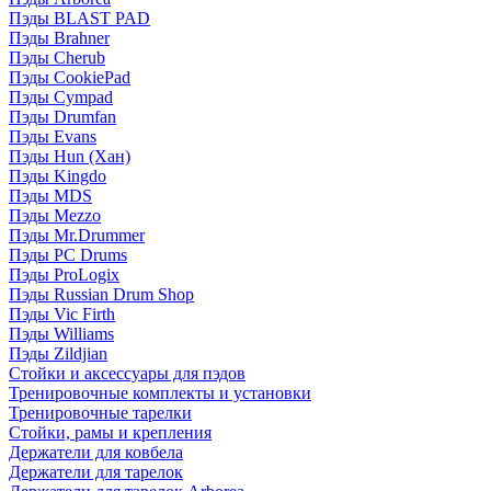
Пэды BLAST PAD
Пэды Brahner
Пэды Cherub
Пэды CookiePad
Пэды Cympad
Пэды Drumfan
Пэды Evans
Пэды Hun (Хан)
Пэды Kingdo
Пэды MDS
Пэды Mezzo
Пэды Mr.Drummer
Пэды PC Drums
Пэды ProLogix
Пэды Russian Drum Shop
Пэды Vic Firth
Пэды Williams
Пэды Zildjian
Стойки и аксессуары для пэдов
Тренировочные комплекты и установки
Тренировочные тарелки
Стойки, рамы и крепления
Держатели для ковбела
Держатели для тарелок