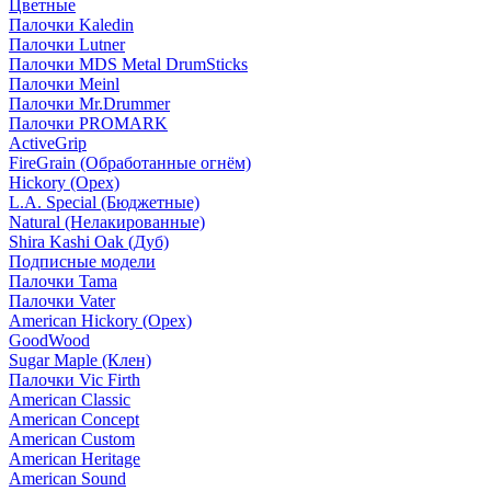
Цветные
Палочки Kaledin
Палочки Lutner
Палочки MDS Metal DrumSticks
Палочки Meinl
Палочки Mr.Drummer
Палочки PROMARK
ActiveGrip
FireGrain (Обработанные огнём)
Hickory (Орех)
L.A. Special (Бюджетные)
Natural (Нелакированные)
Shira Kashi Oak (Дуб)
Подписные модели
Палочки Tama
Палочки Vater
American Hickory (Орех)
GoodWood
Sugar Maple (Клен)
Палочки Vic Firth
American Classic
American Concept
American Custom
American Heritage
American Sound