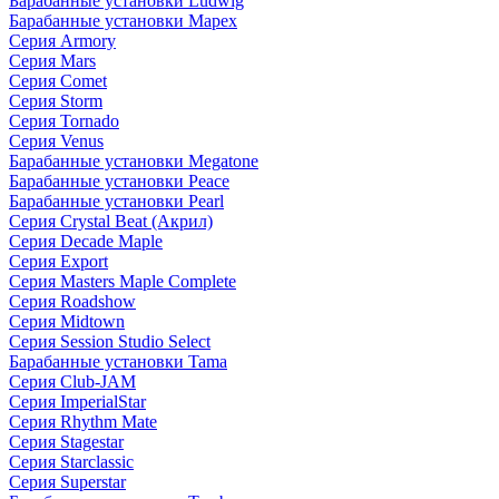
Барабанные установки Ludwig
Барабанные установки Mapex
Серия Armory
Серия Mars
Серия Comet
Серия Storm
Серия Tornado
Серия Venus
Барабанные установки Megatone
Барабанные установки Peace
Барабанные установки Pearl
Серия Crystal Beat (Акрил)
Серия Decade Maple
Серия Export
Серия Masters Maple Complete
Серия Roadshow
Серия Midtown
Серия Session Studio Select
Барабанные установки Tama
Серия Club-JAM
Серия ImperialStar
Серия Rhythm Mate
Серия Stagestar
Серия Starclassic
Серия Superstar