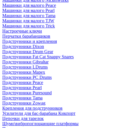
Машинки для малого Nickelworks
Машинки для малого Peace
Машинки для малого Pearl
Машинки для малого Tama
Машинки для малого TJW
Машинки для малого Trick
Настроечные ключи
Перчатки барабанщиков
Подструнники и крепления
Подструнники Dixon
Подструнники Drum Gear
Подструнники Fat Cat Snappy Snares
Подструнники Gibraltar
Подструнники LDrums
Подструнники Mapex
Подструнники PC Drums
Подструнники Peace
Подструнники Pearl
Подструнники Puresound
Подструнники Tama
Подструнники Zowag
Крепления для подструнников
Усилители для бас-барабана Кикпорт
Цепочки для тарелок
Шумо\вибропоглощающие платформы