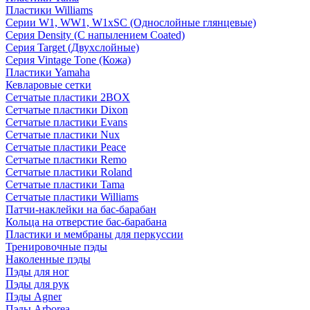
Пластики Williams
Серии W1, WW1, W1xSC (Однослойные глянцевые)
Серия Density (C напылением Coated)
Серия Target (Двухслойные)
Серия Vintage Tone (Кожа)
Пластики Yamaha
Кевларовые сетки
Сетчатые пластики 2BOX
Сетчатые пластики Dixon
Сетчатые пластики Evans
Сетчатые пластики Nux
Сетчатые пластики Peace
Сетчатые пластики Remo
Сетчатые пластики Roland
Сетчатые пластики Tama
Сетчатые пластики Williams
Патчи-наклейки на бас-барабан
Кольца на отверстие бас-барабана
Пластики и мембраны для перкуссии
Тренировочные пэды
Наколенные пэды
Пэды для ног
Пэды для рук
Пэды Agner
Пэды Arborea