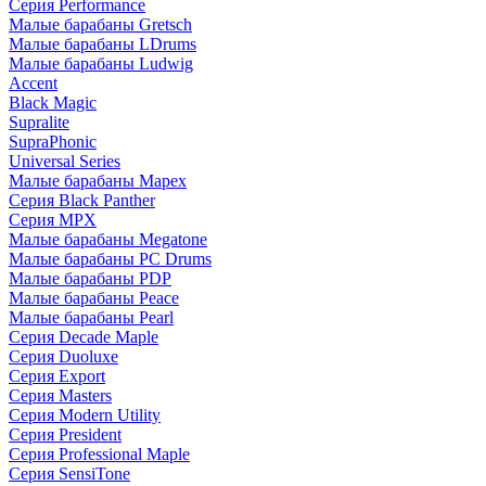
Серия Performance
Малые барабаны Gretsch
Малые барабаны LDrums
Малые барабаны Ludwig
Accent
Black Magic
Supralite
SupraPhonic
Universal Series
Малые барабаны Mapex
Серия Black Panther
Серия MPX
Малые барабаны Megatone
Малые барабаны PC Drums
Малые барабаны PDP
Малые барабаны Peace
Малые барабаны Pearl
Серия Decade Maple
Серия Duoluxe
Серия Export
Серия Masters
Серия Modern Utility
Серия President
Серия Professional Maple
Серия SensiTone