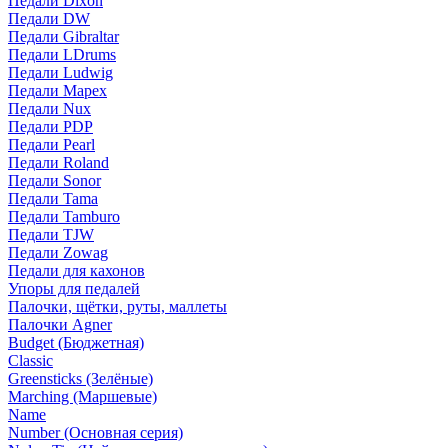
Педали Dixon
Педали DW
Педали Gibraltar
Педали LDrums
Педали Ludwig
Педали Mapex
Педали Nux
Педали PDP
Педали Pearl
Педали Roland
Педали Sonor
Педали Tama
Педали Tamburo
Педали TJW
Педали Zowag
Педали для кахонов
Упоры для педалей
Палочки, щётки, руты, маллеты
Палочки Agner
Budget (Бюджетная)
Classic
Greensticks (Зелёные)
Marching (Маршевые)
Name
Number (Основная серия)