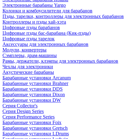
Электронные барабаны Yargo
Колонки и комбоусилители для барабанов
Пэды, тарелки, контроллеры для электронных барабанов
Контроллеры и пэды хай-хэта
Цифровые пэды барабанов
Цифровые пэды бас-барабана (Кик-пэды)
Цифровые пэды тарелок
Аксессуары для электронных барабанов
Модули, конвертеры
Сэмплеры, драм-машины
Рамы, держатели, клэмпы для электронных барабанов
Чехлы для электроники
Акустические барабаны
Барабанные установки Arcanum
Барабанные установки Brahner
Барабанные установки DDS
Барабанные установки Dixon
Барабанные установки DW
Серия Collector's
Серия Design Series
Серия Performance Series
Барабанные установки Foix
Барабанные установки Gretsch
Барабанные установки LDrums