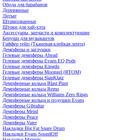
Обода для барабанов
Деревянные
Литые
Штампованные
Штоки для хай-хэта
Аксессуары, запчасти и комплектующие
Беруши для музыкантов
Гаффер тейп (Тканевая клейкая лента)
Демпферы и заглушки
Гелевые демпферы Ahead
Гелевые демпферы Evans EQ Pods
Гелевые демпферы Kingdo
Гелевые демпферы Moongel (RTOM)
Гелевые демпферы SlapKlatz
Демпферные кольца Blast Plast
Демпферные кольца Remo
Демпферные кольца Williams Zero Rings
Демпферные кольца и подушки Evans
Демпферы Gibraltar
Демпферы Meinl
Демпферы Peace
Демпферы Vater
Накладки Big Fat Snare Drum
Накладки Evans SoundOff
Накладки Majestic