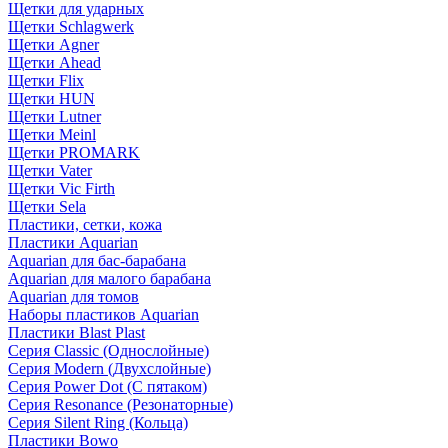
Щетки для ударных
Щетки Schlagwerk
Щетки Agner
Щетки Ahead
Щетки Flix
Щетки HUN
Щетки Lutner
Щетки Meinl
Щетки PROMARK
Щетки Vater
Щетки Vic Firth
Щетки Sela
Пластики, сетки, кожа
Пластики Aquarian
Aquarian для бас-барабана
Aquarian для малого барабана
Aquarian для томов
Наборы пластиков Aquarian
Пластики Blast Plast
Серия Classic (Однослойные)
Серия Modern (Двухслойные)
Серия Power Dot (С пятаком)
Серия Resonance (Резонаторные)
Серия Silent Ring (Кольца)
Пластики Bowo