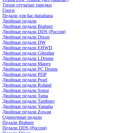
Тихие сетчатые тарелки
Гонги
Педали для бас-барабана
Двойные педали
Двойные педали Brahner
Двойные педали DDS (Россия)
Двойные педали Dixon
Двойные педали DW
Двойные педали EHWD
Двойные педали Gibraltar
Двойные педали LDrums
Двойные педали Mapex
Двойные педали PC Drums
Двойные педали PDP
Двойные педали Pearl
Двойные педали Roland
Двойные педали Sonor
Двойные педали Tama
Двойные педали Tamburo
Двойные педали Yamaha
Двойные педали Zowag
Одиночные педали
Педали Brahner
Педали DDS (Россия)