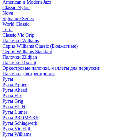
American и Modern Jazz
Classic Nylon
Nova
Signature Series
World Classic
Terra
Classic Vic Grip
Палочки Williams
Серия WIlliams Classic (Бюджетные)
Серия WIlliams Standard
Палочки Zildjian
Палочки Пылай
Оркестровые палочки, маллеты для перкуссии
Палочки для тренировок
Руты
Руты Agner
Руты Ahead
Руты Flix
Руты Grig
Руты HUN
Руты Lutner
Руты PROMARK
Руты Schlagwerk
Руты Vic Firth
Руты Williams