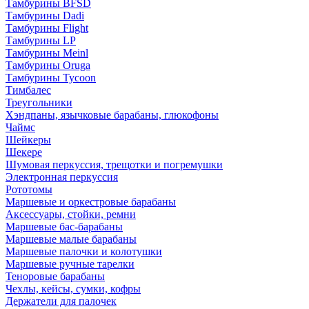
Тамбурины BFSD
Тамбурины Dadi
Тамбурины Flight
Тамбурины LP
Тамбурины Meinl
Тамбурины Oruga
Тамбурины Tycoon
Тимбалес
Треугольники
Хэндпаны, язычковые барабаны, глюкофоны
Чаймс
Шейкеры
Шекере
Шумовая перкуссия, трещотки и погремушки
Электронная перкуссия
Рототомы
Маршевые и оркестровые барабаны
Аксессуары, стойки, ремни
Маршевые бас-барабаны
Маршевые малые барабаны
Маршевые палочки и колотушки
Маршевые ручные тарелки
Теноровые барабаны
Чехлы, кейсы, сумки, кофры
Держатели для палочек