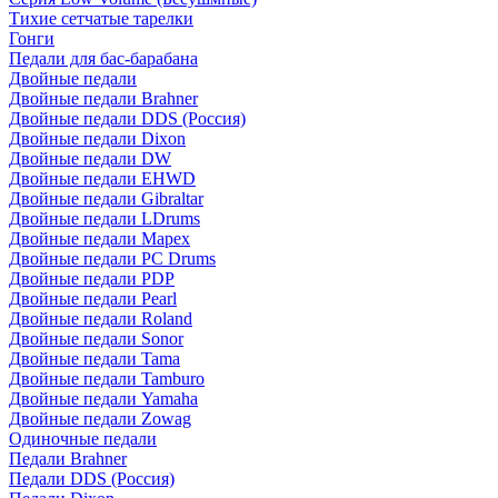
Тихие сетчатые тарелки
Гонги
Педали для бас-барабана
Двойные педали
Двойные педали Brahner
Двойные педали DDS (Россия)
Двойные педали Dixon
Двойные педали DW
Двойные педали EHWD
Двойные педали Gibraltar
Двойные педали LDrums
Двойные педали Mapex
Двойные педали PC Drums
Двойные педали PDP
Двойные педали Pearl
Двойные педали Roland
Двойные педали Sonor
Двойные педали Tama
Двойные педали Tamburo
Двойные педали Yamaha
Двойные педали Zowag
Одиночные педали
Педали Brahner
Педали DDS (Россия)