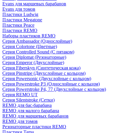
Evans для маршевых барабанов
Evans для томов
Пластики Ludwig
Пластики Megatone
Пластики Peace
Пластики REMO
Наборы пластиков REMO
Серия Ambassador (Однослойные)
Серия Colortone (Цветные)
Серия Controlled Sound (С пятаком)
Серия Diplomat (Резонаторные)
Серия Emperor (Двухслойные)
Серия Fiberskyn (Синтетическая кожа)
Серия Pinstripe (Двухслойные с кольцом)
Серия Powersonic (Двухслойные с кольцом)
Серия Powerstroke P3 (Однослойные с кольцом)
Серия Powerstroke P4, 77 (Двухслойные с кольцом)
Серия REMO UT
Серия Silentstroke (Сетки)
REMO для бас-барабана
REMO для малого барабана
REMO для маршевых барабанов
REMO для томов
Резонаторные пластики REMO
Пластики Tama