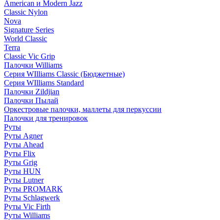
American и Modern Jazz
Classic Nylon
Nova
Signature Series
World Classic
Terra
Classic Vic Grip
Палочки Williams
Серия WIlliams Classic (Бюджетные)
Серия WIlliams Standard
Палочки Zildjian
Палочки Пылай
Оркестровые палочки, маллеты для перкуссии
Палочки для тренировок
Руты
Руты Agner
Руты Ahead
Руты Flix
Руты Grig
Руты HUN
Руты Lutner
Руты PROMARK
Руты Schlagwerk
Руты Vic Firth
Руты Williams