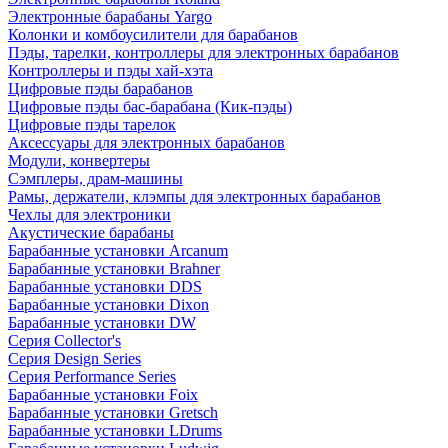
Электронные барабаны Yargo
Колонки и комбоусилители для барабанов
Пэды, тарелки, контроллеры для электронных барабанов
Контроллеры и пэды хай-хэта
Цифровые пэды барабанов
Цифровые пэды бас-барабана (Кик-пэды)
Цифровые пэды тарелок
Аксессуары для электронных барабанов
Модули, конвертеры
Сэмплеры, драм-машины
Рамы, держатели, клэмпы для электронных барабанов
Чехлы для электроники
Акустические барабаны
Барабанные установки Arcanum
Барабанные установки Brahner
Барабанные установки DDS
Барабанные установки Dixon
Барабанные установки DW
Серия Collector's
Серия Design Series
Серия Performance Series
Барабанные установки Foix
Барабанные установки Gretsch
Барабанные установки LDrums