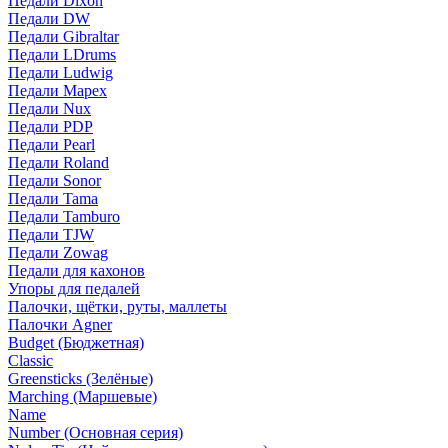
Педали Dixon
Педали DW
Педали Gibraltar
Педали LDrums
Педали Ludwig
Педали Mapex
Педали Nux
Педали PDP
Педали Pearl
Педали Roland
Педали Sonor
Педали Tama
Педали Tamburo
Педали TJW
Педали Zowag
Педали для кахонов
Упоры для педалей
Палочки, щётки, руты, маллеты
Палочки Agner
Budget (Бюджетная)
Classic
Greensticks (Зелёные)
Marching (Маршевые)
Name
Number (Основная серия)