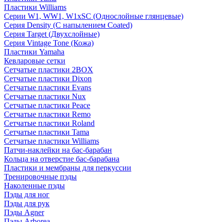
Пластики Williams
Серии W1, WW1, W1xSC (Однослойные глянцевые)
Серия Density (C напылением Coated)
Серия Target (Двухслойные)
Серия Vintage Tone (Кожа)
Пластики Yamaha
Кевларовые сетки
Сетчатые пластики 2BOX
Сетчатые пластики Dixon
Сетчатые пластики Evans
Сетчатые пластики Nux
Сетчатые пластики Peace
Сетчатые пластики Remo
Сетчатые пластики Roland
Сетчатые пластики Tama
Сетчатые пластики Williams
Патчи-наклейки на бас-барабан
Кольца на отверстие бас-барабана
Пластики и мембраны для перкуссии
Тренировочные пэды
Наколенные пэды
Пэды для ног
Пэды для рук
Пэды Agner
Пэды Arborea