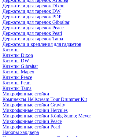
Держатели для тарелок Arborea
Держатели для тарелок Dixon
Держатели для тарелок DW
Держатели для тарелок PDP
Держатели для тарелок Gibraltar
Держатели для тарелок Peace
Держатели для тарелок Pearl
Держатели для тарелок Tama
Держатели и крепления для гаджетов
Клэмпы
Клэмпы Dixon
Клэмпы DW
Клэмпы Gibraltar
Клэмпы Mapex
Клэмпы Peace
Клэмпы Pearl
Клэмпы Tama
Микрофонные стойки
Комплекты Hellscream Tour Drummer Kit
Микрофонные стойки Gravity
Микрофонные стойки Hercules
Микрофонные стойки König &amp; Meyer
Микрофонные стойки Peace
Микрофонные стойки Pearl
Наборы хардвера