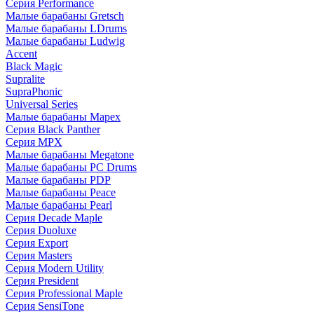
Серия Performance
Малые барабаны Gretsch
Малые барабаны LDrums
Малые барабаны Ludwig
Accent
Black Magic
Supralite
SupraPhonic
Universal Series
Малые барабаны Mapex
Серия Black Panther
Серия MPX
Малые барабаны Megatone
Малые барабаны PC Drums
Малые барабаны PDP
Малые барабаны Peace
Малые барабаны Pearl
Серия Decade Maple
Серия Duoluxe
Серия Export
Серия Masters
Серия Modern Utility
Серия President
Серия Professional Maple
Серия SensiTone