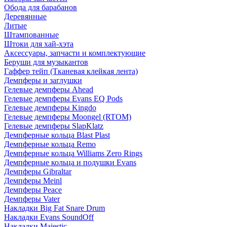
Обода для барабанов
Деревянные
Литые
Штампованные
Штоки для хай-хэта
Аксессуары, запчасти и комплектующие
Беруши для музыкантов
Гаффер тейп (Тканевая клейкая лента)
Демпферы и заглушки
Гелевые демпферы Ahead
Гелевые демпферы Evans EQ Pods
Гелевые демпферы Kingdo
Гелевые демпферы Moongel (RTOM)
Гелевые демпферы SlapKlatz
Демпферные кольца Blast Plast
Демпферные кольца Remo
Демпферные кольца Williams Zero Rings
Демпферные кольца и подушки Evans
Демпферы Gibraltar
Демпферы Meinl
Демпферы Peace
Демпферы Vater
Накладки Big Fat Snare Drum
Накладки Evans SoundOff
Накладки Majestic