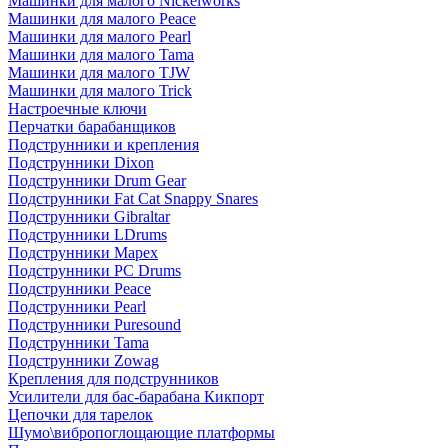
Машинки для малого Nickelworks
Машинки для малого Peace
Машинки для малого Pearl
Машинки для малого Tama
Машинки для малого TJW
Машинки для малого Trick
Настроечные ключи
Перчатки барабанщиков
Подструнники и крепления
Подструнники Dixon
Подструнники Drum Gear
Подструнники Fat Cat Snappy Snares
Подструнники Gibraltar
Подструнники LDrums
Подструнники Mapex
Подструнники PC Drums
Подструнники Peace
Подструнники Pearl
Подструнники Puresound
Подструнники Tama
Подструнники Zowag
Крепления для подструнников
Усилители для бас-барабана Кикпорт
Цепочки для тарелок
Шумо\вибропоглощающие платформы