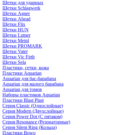
Щетки для ударных
Щетки Schlagwerk
Щетки Agner
Щетки Ahead
Щетки Flix
Щетки HUN
Щетки Lutner
Щетки Meinl
Щетки PROMARK
Щетки Vater
Щетки Vic Firth
Щетки Sela
Пластики, сетки, кожа
Пластики Aquarian
Aquarian для бас-барабана
Aquarian для малого барабана
Aquarian для томов
Наборы пластиков Aquarian
Пластики Blast Plast
Серия Classic (Однослойные)
Серия Modern (Двухслойные)
Серия Power Dot (С пятаком)
Серия Resonance (Резонаторные)
Серия Silent Ring (Кольца)
Пластики Bowo