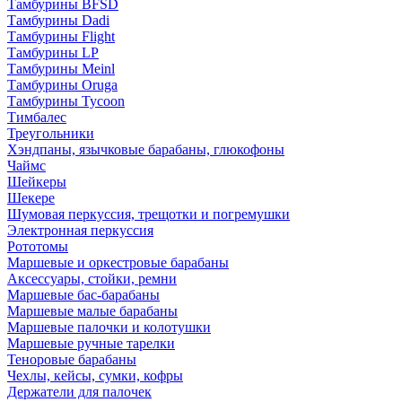
Тамбурины BFSD
Тамбурины Dadi
Тамбурины Flight
Тамбурины LP
Тамбурины Meinl
Тамбурины Oruga
Тамбурины Tycoon
Тимбалес
Треугольники
Хэндпаны, язычковые барабаны, глюкофоны
Чаймс
Шейкеры
Шекере
Шумовая перкуссия, трещотки и погремушки
Электронная перкуссия
Рототомы
Маршевые и оркестровые барабаны
Аксессуары, стойки, ремни
Маршевые бас-барабаны
Маршевые малые барабаны
Маршевые палочки и колотушки
Маршевые ручные тарелки
Теноровые барабаны
Чехлы, кейсы, сумки, кофры
Держатели для палочек