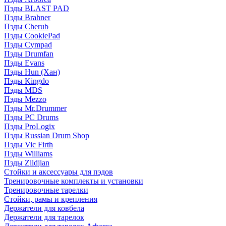
Пэды BLAST PAD
Пэды Brahner
Пэды Cherub
Пэды CookiePad
Пэды Cympad
Пэды Drumfan
Пэды Evans
Пэды Hun (Хан)
Пэды Kingdo
Пэды MDS
Пэды Mezzo
Пэды Mr.Drummer
Пэды PC Drums
Пэды ProLogix
Пэды Russian Drum Shop
Пэды Vic Firth
Пэды Williams
Пэды Zildjian
Стойки и аксессуары для пэдов
Тренировочные комплекты и установки
Тренировочные тарелки
Стойки, рамы и крепления
Держатели для ковбела
Держатели для тарелок