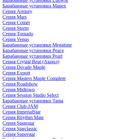
Барабанные установки Ludwig
Барабанные установки Mapex
Серия Armory
Серия Mars
Серия Comet
Серия Storm
Серия Tornado
Серия Venus
Барабанные установки Megatone
Барабанные установки Peace
Барабанные установки Pearl
Серия Crystal Beat (Акрил)
Серия Decade Maple
Серия Export
Серия Masters Maple Complete
Серия Roadshow
Серия Midtown
Серия Session Studio Select
Барабанные установки Tama
Серия Club-JAM
Серия ImperialStar
Серия Rhythm Mate
Серия Stagestar
Серия Starclassic
Серия Superstar