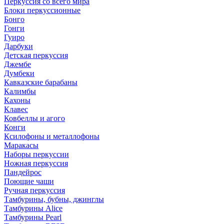
Перкуссия со всего мира
Блоки перкуссионные
Бонго
Гонги
Гуиро
Дарбуки
Детская перкуссия
Джембе
Думбеки
Кавказские барабаны
Калимбы
Кахоны
Клавес
Ковбеллы и агого
Конги
Ксилофоны и металлофоны
Маракасы
Наборы перкуссии
Ножная перкуссия
Пандейрос
Поющие чаши
Ручная перкуссия
Тамбурины, бубны, джинглы
Тамбурины Alice
Тамбурины Pearl