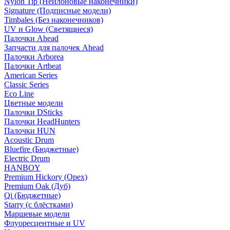
Nylon Tip (Нейлоновые наконечники)
Signature (Подписные модели)
Timbales (Без наконечников)
UV и Glow (Светящиеся)
Палочки Ahead
Запчасти для палочек Ahead
Палочки Arborea
Палочки Artbeat
American Series
Classic Series
Eco Line
Цветные модели
Палочки DSticks
Палочки HeadHunters
Палочки HUN
Acoustic Drum
Bluefire (Бюджетные)
Electric Drum
HANBOY
Premium Hickory (Орех)
Premium Oak (Дуб)
Qi (Бюджетные)
Starry (с блёстками)
Маршевые модели
Флуоресцентные и UV