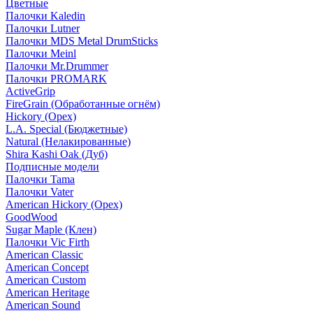
Цветные
Палочки Kaledin
Палочки Lutner
Палочки MDS Metal DrumSticks
Палочки Meinl
Палочки Mr.Drummer
Палочки PROMARK
ActiveGrip
FireGrain (Обработанные огнём)
Hickory (Орех)
L.A. Special (Бюджетные)
Natural (Нелакированные)
Shira Kashi Oak (Дуб)
Подписные модели
Палочки Tama
Палочки Vater
American Hickory (Орех)
GoodWood
Sugar Maple (Клен)
Палочки Vic Firth
American Classic
American Concept
American Custom
American Heritage
American Sound