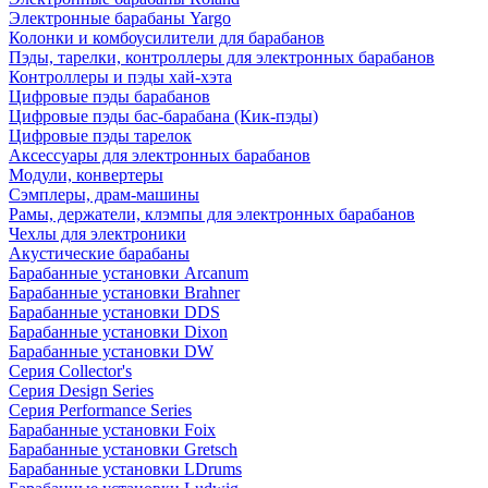
Электронные барабаны Yargo
Колонки и комбоусилители для барабанов
Пэды, тарелки, контроллеры для электронных барабанов
Контроллеры и пэды хай-хэта
Цифровые пэды барабанов
Цифровые пэды бас-барабана (Кик-пэды)
Цифровые пэды тарелок
Аксессуары для электронных барабанов
Модули, конвертеры
Сэмплеры, драм-машины
Рамы, держатели, клэмпы для электронных барабанов
Чехлы для электроники
Акустические барабаны
Барабанные установки Arcanum
Барабанные установки Brahner
Барабанные установки DDS
Барабанные установки Dixon
Барабанные установки DW
Серия Collector's
Серия Design Series
Серия Performance Series
Барабанные установки Foix
Барабанные установки Gretsch
Барабанные установки LDrums