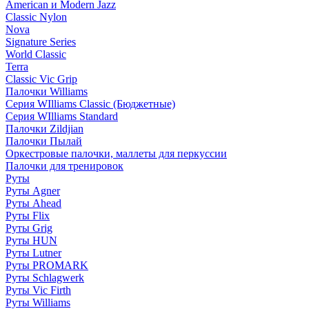
American и Modern Jazz
Classic Nylon
Nova
Signature Series
World Classic
Terra
Classic Vic Grip
Палочки Williams
Серия WIlliams Classic (Бюджетные)
Серия WIlliams Standard
Палочки Zildjian
Палочки Пылай
Оркестровые палочки, маллеты для перкуссии
Палочки для тренировок
Руты
Руты Agner
Руты Ahead
Руты Flix
Руты Grig
Руты HUN
Руты Lutner
Руты PROMARK
Руты Schlagwerk
Руты Vic Firth
Руты Williams