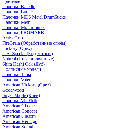
Цветные
Палочки Kaledin
Палочки Lutner
Палочки MDS Metal DrumSticks
Палочки Meinl
Палочки Mr.Drummer
Палочки PROMARK
ActiveGrip
FireGrain (Обработанные огнём)
Hickory (Орех)
L.A. Special (Бюджетные)
Natural (Нелакированные)
Shira Kashi Oak (Дуб)
Подписные модели
Палочки Tama
Палочки Vater
American Hickory (Орех)
GoodWood
Sugar Maple (Клен)
Палочки Vic Firth
American Classic
American Concept
American Custom
American Heritage
American Sound