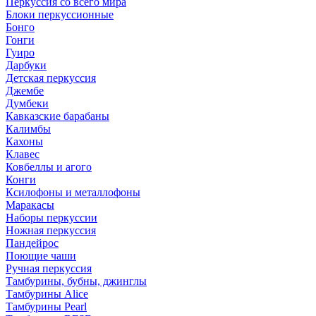
Перкуссия со всего мира
Блоки перкуссионные
Бонго
Гонги
Гуиро
Дарбуки
Детская перкуссия
Джембе
Думбеки
Кавказские барабаны
Калимбы
Кахоны
Клавес
Ковбеллы и агого
Конги
Ксилофоны и металлофоны
Маракасы
Наборы перкуссии
Ножная перкуссия
Пандейрос
Поющие чаши
Ручная перкуссия
Тамбурины, бубны, джинглы
Тамбурины Alice
Тамбурины Pearl