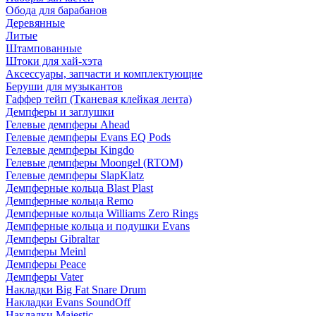
Обода для барабанов
Деревянные
Литые
Штампованные
Штоки для хай-хэта
Аксессуары, запчасти и комплектующие
Беруши для музыкантов
Гаффер тейп (Тканевая клейкая лента)
Демпферы и заглушки
Гелевые демпферы Ahead
Гелевые демпферы Evans EQ Pods
Гелевые демпферы Kingdo
Гелевые демпферы Moongel (RTOM)
Гелевые демпферы SlapKlatz
Демпферные кольца Blast Plast
Демпферные кольца Remo
Демпферные кольца Williams Zero Rings
Демпферные кольца и подушки Evans
Демпферы Gibraltar
Демпферы Meinl
Демпферы Peace
Демпферы Vater
Накладки Big Fat Snare Drum
Накладки Evans SoundOff
Накладки Majestic