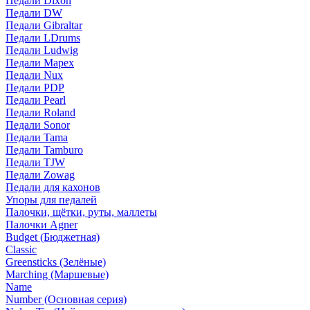
Педали Dixon
Педали DW
Педали Gibraltar
Педали LDrums
Педали Ludwig
Педали Mapex
Педали Nux
Педали PDP
Педали Pearl
Педали Roland
Педали Sonor
Педали Tama
Педали Tamburo
Педали TJW
Педали Zowag
Педали для кахонов
Упоры для педалей
Палочки, щётки, руты, маллеты
Палочки Agner
Budget (Бюджетная)
Classic
Greensticks (Зелёные)
Marching (Маршевые)
Name
Number (Основная серия)