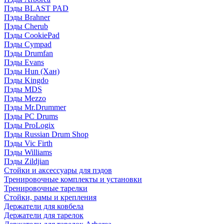
Пэды BLAST PAD
Пэды Brahner
Пэды Cherub
Пэды CookiePad
Пэды Cympad
Пэды Drumfan
Пэды Evans
Пэды Hun (Хан)
Пэды Kingdo
Пэды MDS
Пэды Mezzo
Пэды Mr.Drummer
Пэды PC Drums
Пэды ProLogix
Пэды Russian Drum Shop
Пэды Vic Firth
Пэды Williams
Пэды Zildjian
Стойки и аксессуары для пэдов
Тренировочные комплекты и установки
Тренировочные тарелки
Стойки, рамы и крепления
Держатели для ковбела
Держатели для тарелок