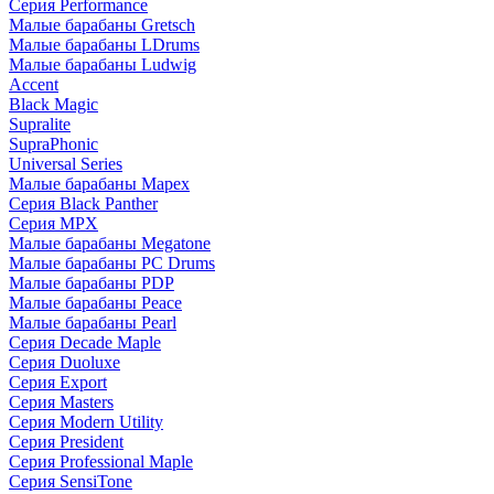
Серия Performance
Малые барабаны Gretsch
Малые барабаны LDrums
Малые барабаны Ludwig
Accent
Black Magic
Supralite
SupraPhonic
Universal Series
Малые барабаны Mapex
Серия Black Panther
Серия MPX
Малые барабаны Megatone
Малые барабаны PC Drums
Малые барабаны PDP
Малые барабаны Peace
Малые барабаны Pearl
Серия Decade Maple
Серия Duoluxe
Серия Export
Серия Masters
Серия Modern Utility
Серия President
Серия Professional Maple
Серия SensiTone