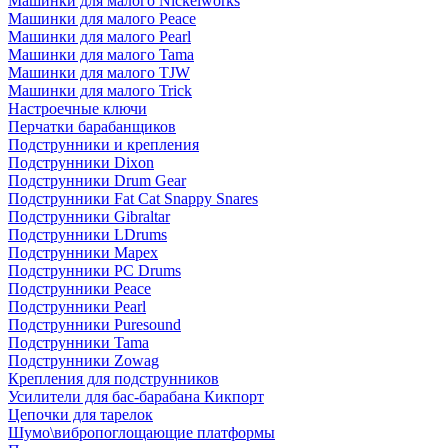
Машинки для малого Nickelworks
Машинки для малого Peace
Машинки для малого Pearl
Машинки для малого Tama
Машинки для малого TJW
Машинки для малого Trick
Настроечные ключи
Перчатки барабанщиков
Подструнники и крепления
Подструнники Dixon
Подструнники Drum Gear
Подструнники Fat Cat Snappy Snares
Подструнники Gibraltar
Подструнники LDrums
Подструнники Mapex
Подструнники PC Drums
Подструнники Peace
Подструнники Pearl
Подструнники Puresound
Подструнники Tama
Подструнники Zowag
Крепления для подструнников
Усилители для бас-барабана Кикпорт
Цепочки для тарелок
Шумо\вибропоглощающие платформы