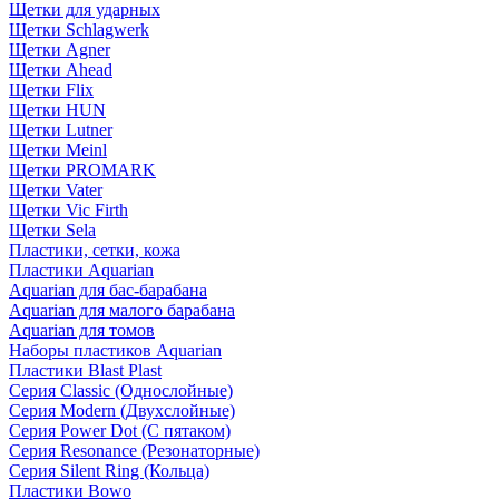
Щетки для ударных
Щетки Schlagwerk
Щетки Agner
Щетки Ahead
Щетки Flix
Щетки HUN
Щетки Lutner
Щетки Meinl
Щетки PROMARK
Щетки Vater
Щетки Vic Firth
Щетки Sela
Пластики, сетки, кожа
Пластики Aquarian
Aquarian для бас-барабана
Aquarian для малого барабана
Aquarian для томов
Наборы пластиков Aquarian
Пластики Blast Plast
Серия Classic (Однослойные)
Серия Modern (Двухслойные)
Серия Power Dot (С пятаком)
Серия Resonance (Резонаторные)
Серия Silent Ring (Кольца)
Пластики Bowo