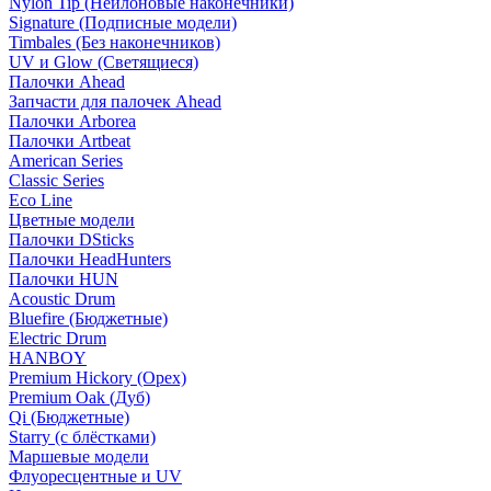
Nylon Tip (Нейлоновые наконечники)
Signature (Подписные модели)
Timbales (Без наконечников)
UV и Glow (Светящиеся)
Палочки Ahead
Запчасти для палочек Ahead
Палочки Arborea
Палочки Artbeat
American Series
Classic Series
Eco Line
Цветные модели
Палочки DSticks
Палочки HeadHunters
Палочки HUN
Acoustic Drum
Bluefire (Бюджетные)
Electric Drum
HANBOY
Premium Hickory (Орех)
Premium Oak (Дуб)
Qi (Бюджетные)
Starry (с блёстками)
Маршевые модели
Флуоресцентные и UV