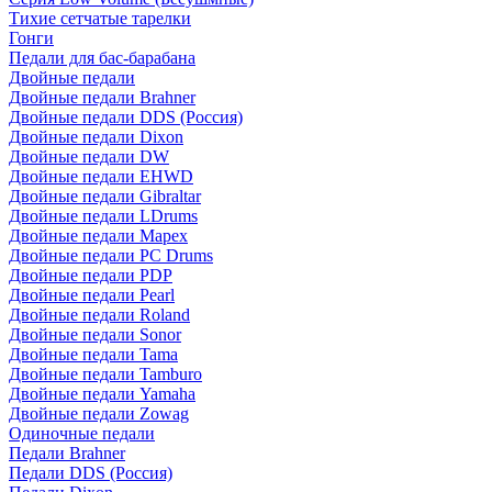
Тихие сетчатые тарелки
Гонги
Педали для бас-барабана
Двойные педали
Двойные педали Brahner
Двойные педали DDS (Россия)
Двойные педали Dixon
Двойные педали DW
Двойные педали EHWD
Двойные педали Gibraltar
Двойные педали LDrums
Двойные педали Mapex
Двойные педали PC Drums
Двойные педали PDP
Двойные педали Pearl
Двойные педали Roland
Двойные педали Sonor
Двойные педали Tama
Двойные педали Tamburo
Двойные педали Yamaha
Двойные педали Zowag
Одиночные педали
Педали Brahner
Педали DDS (Россия)