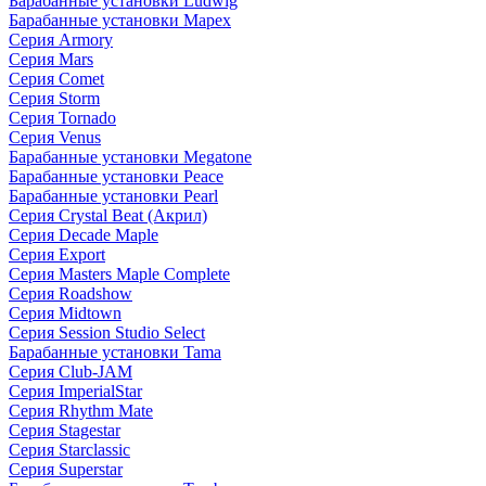
Барабанные установки Ludwig
Барабанные установки Mapex
Серия Armory
Серия Mars
Серия Comet
Серия Storm
Серия Tornado
Серия Venus
Барабанные установки Megatone
Барабанные установки Peace
Барабанные установки Pearl
Серия Crystal Beat (Акрил)
Серия Decade Maple
Серия Export
Серия Masters Maple Complete
Серия Roadshow
Серия Midtown
Серия Session Studio Select
Барабанные установки Tama
Серия Club-JAM
Серия ImperialStar
Серия Rhythm Mate
Серия Stagestar
Серия Starclassic
Серия Superstar