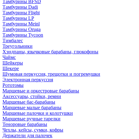
Тамбурины BFSD
Тамбурины Dadi
Тамбурины Flight
Тамбурины LP
Тамбурины Meinl
Тамбурины Oruga
Тамбурины Tycoon
Тимбалес
Треугольники
Хэндпаны, язычковые барабаны, глюкофоны
Чаймс
Шейкеры
Шекере
Шумовая перкуссия, трещотки и погремушки
Электронная перкуссия
Рототомы
Маршевые и оркестровые барабаны
Аксессуары, стойки, ремни
Маршевые бас-барабаны
Маршевые малые барабаны
Маршевые палочки и колотушки
Маршевые ручные тарелки
Теноровые барабаны
Чехлы, кейсы, сумки, кофры
Держатели для палочек