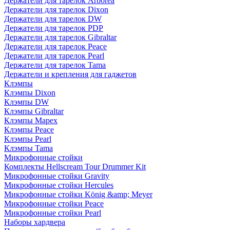
Держатели для тарелок Arborea
Держатели для тарелок Dixon
Держатели для тарелок DW
Держатели для тарелок PDP
Держатели для тарелок Gibraltar
Держатели для тарелок Peace
Держатели для тарелок Pearl
Держатели для тарелок Tama
Держатели и крепления для гаджетов
Клэмпы
Клэмпы Dixon
Клэмпы DW
Клэмпы Gibraltar
Клэмпы Mapex
Клэмпы Peace
Клэмпы Pearl
Клэмпы Tama
Микрофонные стойки
Комплекты Hellscream Tour Drummer Kit
Микрофонные стойки Gravity
Микрофонные стойки Hercules
Микрофонные стойки König &amp; Meyer
Микрофонные стойки Peace
Микрофонные стойки Pearl
Наборы хардвера