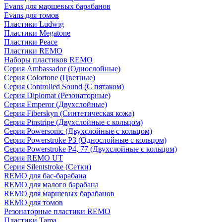
Evans для маршевых барабанов
Evans для томов
Пластики Ludwig
Пластики Megatone
Пластики Peace
Пластики REMO
Наборы пластиков REMO
Серия Ambassador (Однослойные)
Серия Colortone (Цветные)
Серия Controlled Sound (С пятаком)
Серия Diplomat (Резонаторные)
Серия Emperor (Двухслойные)
Серия Fiberskyn (Синтетическая кожа)
Серия Pinstripe (Двухслойные с кольцом)
Серия Powersonic (Двухслойные с кольцом)
Серия Powerstroke P3 (Однослойные с кольцом)
Серия Powerstroke P4, 77 (Двухслойные с кольцом)
Серия REMO UT
Серия Silentstroke (Сетки)
REMO для бас-барабана
REMO для малого барабана
REMO для маршевых барабанов
REMO для томов
Резонаторные пластики REMO
Пластики Tama