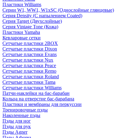
Пластики Williams
Серии W1, WW1, W1xSC (Однослойные глянцевые)
Серия Density (C напылением Coated)
Серия Target (Двухслойные)
Серия Vintage Tone (Кожа)
Пластики Yamaha
Кевларовые сетки
Сетчатые пластики 2BOX
Сетчатые пластики Dixon
Сетчатые пластики Evans
Сетчатые пластики Nux
Сетчатые пластики Peace
Сетчатые пластики Remo
Сетчатые пластики Roland
Сетчатые пластики Tama
Сетчатые пластики Williams
Патчи-наклейки на бас-барабан
Кольца на отверстие бас-барабана
Пластики и мембраны для перкуссии
Тренировочные пэды
Наколенные пэды
Пэды для ног
Пэды для рук
Пэды Agner
Пэды Arborea