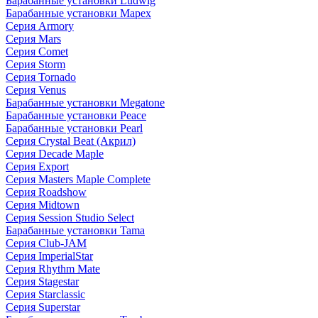
Барабанные установки Ludwig
Барабанные установки Mapex
Серия Armory
Серия Mars
Серия Comet
Серия Storm
Серия Tornado
Серия Venus
Барабанные установки Megatone
Барабанные установки Peace
Барабанные установки Pearl
Серия Crystal Beat (Акрил)
Серия Decade Maple
Серия Export
Серия Masters Maple Complete
Серия Roadshow
Серия Midtown
Серия Session Studio Select
Барабанные установки Tama
Серия Club-JAM
Серия ImperialStar
Серия Rhythm Mate
Серия Stagestar
Серия Starclassic
Серия Superstar