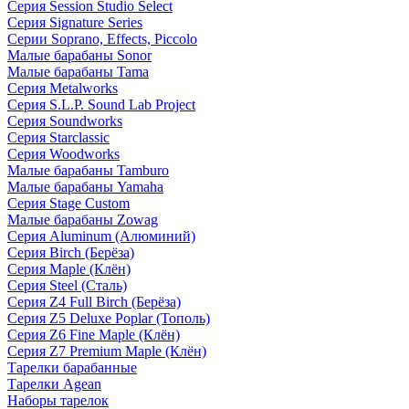
Серия Session Studio Select
Серия Signature Series
Серии Soprano, Effects, Piccolo
Малые барабаны Sonor
Малые барабаны Tama
Серия Metalworks
Серия S.L.P. Sound Lab Project
Серия Soundworks
Серия Starclassic
Серия Woodworks
Малые барабаны Tamburo
Малые барабаны Yamaha
Серия Stage Custom
Малые барабаны Zowag
Серия Aluminum (Алюминий)
Серия Birch (Берёза)
Серия Maple (Клён)
Серия Steel (Сталь)
Серия Z4 Full Birch (Берёза)
Серия Z5 Deluxe Poplar (Тополь)
Серия Z6 Fine Maple (Клён)
Серия Z7 Premium Maple (Клён)
Тарелки барабанные
Тарелки Agean
Наборы тарелок