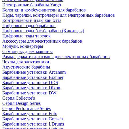
Электронные барабаны Yargo
Колонки и комбоусилители для барабанов
Пэды, тарелки, контроллеры для электронных барабанов
Контроллеры и пэды хай-хэта
Цифровые пэды барабанов
Цифровые пэды бас-барабана (Кик-пэды)
Цифровые пэды тарелок
Аксессуары для электронных барабанов
Модули, конвертеры
Сэмплеры, драм-машины
Рамы, держатели, клэмпы для электронных барабанов
Чехлы для электроники
Акустические барабаны
Барабанные установки Arcanum
Барабанные установки Brahner
Барабанные установки DDS
Барабанные установки Dixon
Барабанные установки DW
Серия Collector's
Серия Design Series
Серия Performance Series
Барабанные установки Foix
Барабанные установки Gretsch
Барабанные установки LDrums