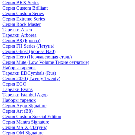
Серия BRX Series
Серия Custom Brilliant
Серия Custom Series
Серия Extreme Series
Серия Rock Master
Тарелки Aisen
Тарелки Arborea
Серия B8 (Бронза)
Серия FH Series (Латунь)
Серия Ghost (Бронза B20)
Серия Hero (Нержавеющая сталь)
Серия Mute (Low Volume Тихие сетчатые)
Наборы тарелок
Тарелки EDCymbals (Rus)
Серия 2020 (Twenty Twenty)
Серия EGO
Тарелки Evans
Тарелки Istanbul Agop
Наборы тарелок
Серия Agop Signature
Серия Art (B8)
Серия Custom Special Edition
Серия Mantra Signature
Серия MS-X (Латунь)
Серия OM Signature