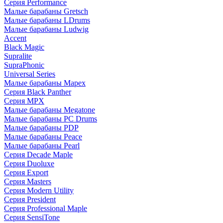
Серия Performance
Малые барабаны Gretsch
Малые барабаны LDrums
Малые барабаны Ludwig
Accent
Black Magic
Supralite
SupraPhonic
Universal Series
Малые барабаны Mapex
Серия Black Panther
Серия MPX
Малые барабаны Megatone
Малые барабаны PC Drums
Малые барабаны PDP
Малые барабаны Peace
Малые барабаны Pearl
Серия Decade Maple
Серия Duoluxe
Серия Export
Серия Masters
Серия Modern Utility
Серия President
Серия Professional Maple
Серия SensiTone