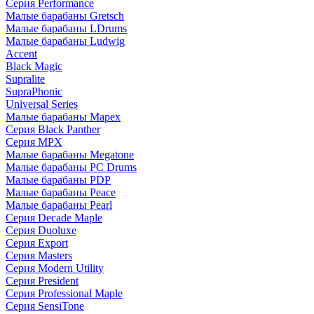
Серия Performance
Малые барабаны Gretsch
Малые барабаны LDrums
Малые барабаны Ludwig
Accent
Black Magic
Supralite
SupraPhonic
Universal Series
Малые барабаны Mapex
Серия Black Panther
Серия MPX
Малые барабаны Megatone
Малые барабаны PC Drums
Малые барабаны PDP
Малые барабаны Peace
Малые барабаны Pearl
Серия Decade Maple
Серия Duoluxe
Серия Export
Серия Masters
Серия Modern Utility
Серия President
Серия Professional Maple
Серия SensiTone