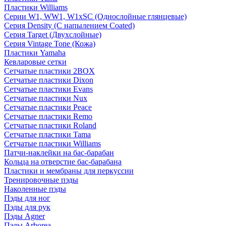
Пластики Williams
Серии W1, WW1, W1xSC (Однослойные глянцевые)
Серия Density (C напылением Coated)
Серия Target (Двухслойные)
Серия Vintage Tone (Кожа)
Пластики Yamaha
Кевларовые сетки
Сетчатые пластики 2BOX
Сетчатые пластики Dixon
Сетчатые пластики Evans
Сетчатые пластики Nux
Сетчатые пластики Peace
Сетчатые пластики Remo
Сетчатые пластики Roland
Сетчатые пластики Tama
Сетчатые пластики Williams
Патчи-наклейки на бас-барабан
Кольца на отверстие бас-барабана
Пластики и мембраны для перкуссии
Тренировочные пэды
Наколенные пэды
Пэды для ног
Пэды для рук
Пэды Agner
Пэды Arborea