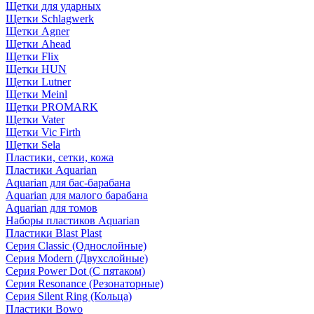
Щетки для ударных
Щетки Schlagwerk
Щетки Agner
Щетки Ahead
Щетки Flix
Щетки HUN
Щетки Lutner
Щетки Meinl
Щетки PROMARK
Щетки Vater
Щетки Vic Firth
Щетки Sela
Пластики, сетки, кожа
Пластики Aquarian
Aquarian для бас-барабана
Aquarian для малого барабана
Aquarian для томов
Наборы пластиков Aquarian
Пластики Blast Plast
Серия Classic (Однослойные)
Серия Modern (Двухслойные)
Серия Power Dot (С пятаком)
Серия Resonance (Резонаторные)
Серия Silent Ring (Кольца)
Пластики Bowo