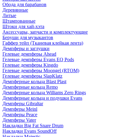
Обода для барабанов
Деревянные
Литые
Штампованные
Штоки для хай-хэта
Аксессуары, запчасти и комплектующие
Беруши для музыкантов
Гаффер тейп (Тканевая клейкая лента)
Демпферы и заглушки
Гелевые демпферы Ahead
Гелевые демпферы Evans EQ Pods
Гелевые демпферы Kingdo
Гелевые демпферы Moongel (RTOM)
Гелевые демпферы SlapKlatz
Демпферные кольца Blast Plast
Демпферные кольца Remo
Демпферные кольца Williams Zero Rings
Демпферные кольца и подушки Evans
Демпферы Gibraltar
Демпферы Meinl
Демпферы Peace
Демпферы Vater
Накладки Big Fat Snare Drum
Накладки Evans SoundOff
Накладки Majestic