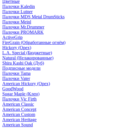
Цветные
Палочки Kaledin
Палочки Lutner
Палочки MDS Metal DrumSticks
Палочки Meinl
Палочки Mr.Drummer
Палочки PROMARK
ActiveGrip
FireGrain (Обработанные огнём)
Hickory (Орех)
L.A. Special (Бюджетные)
Natural (Нелакированные)
Shira Kashi Oak (Дуб)
Подписные модели
Палочки Tama
Палочки Vater
American Hickory (Орех)
GoodWood
Sugar Maple (Клен)
Палочки Vic Firth
American Classic
American Concept
American Custom
American Heritage
American Sound