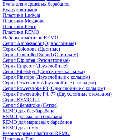
Evans для маршевых барабанов
Evans для томов
Пластики Ludwig
Пластики Megatone
Пластики Peace
Пластики REMO
Наборы пластиков REMO
Серия Ambassador (Однослойные)
Серия Colortone (Цветные)
Серия Controlled Sound (С пятаком)
Серия Diplomat (Резонаторные)
Серия Emperor (Двухслойные)
Серия Fiberskyn (Синтетическая кожа)
Серия Pinstripe (Двухслойные с кольцом)
Серия Powersonic (Двухслойные с кольцом)
Серия Powerstroke P3 (Однослойные с кольцом)
Серия Powerstroke P4, 77 (Двухслойные с кольцом)
Серия REMO UT
Серия Silentstroke (Сетки)
REMO для бас-барабана
REMO для малого барабана
REMO для маршевых барабанов
REMO для томов
Резонаторные пластики REMO
Пластики Tama