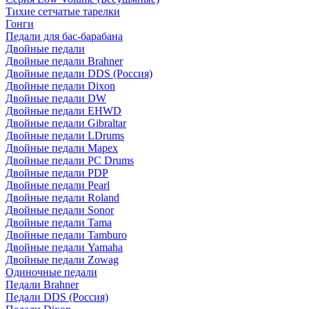
Тихие сетчатые тарелки
Гонги
Педали для бас-барабана
Двойные педали
Двойные педали Brahner
Двойные педали DDS (Россия)
Двойные педали Dixon
Двойные педали DW
Двойные педали EHWD
Двойные педали Gibraltar
Двойные педали LDrums
Двойные педали Mapex
Двойные педали PC Drums
Двойные педали PDP
Двойные педали Pearl
Двойные педали Roland
Двойные педали Sonor
Двойные педали Tama
Двойные педали Tamburo
Двойные педали Yamaha
Двойные педали Zowag
Одиночные педали
Педали Brahner
Педали DDS (Россия)