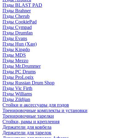
Пэды BLAST PAD
Пэды Brahner
Пэды Cherub
Пэды CookiePad
Пэды Cympad
Пэды Drumfan
Пэды Evans
Пэды Hun (Хан)
Пэды Kingdo
Пэды MDS
Пэды Mezzo
Пэды Mr.Drummer
Пэды PC Drums
Пэды ProLogix
Пэды Russian Drum Shop
Пэды Vic Firth
Пэды Williams
Пэды Zildjian
Стойки и аксессуары для пэдов
Тренировочные комплекты и установки
Тренировочные тарелки
Стойки, рамы и крепления
Держатели для ковбела
Держатели для тарелок