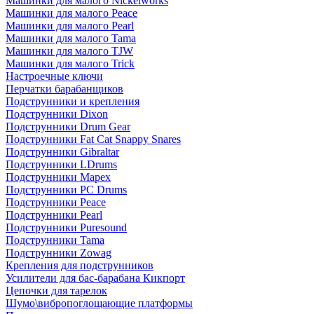
Машинки для малого Nickelworks
Машинки для малого Peace
Машинки для малого Pearl
Машинки для малого Tama
Машинки для малого TJW
Машинки для малого Trick
Настроечные ключи
Перчатки барабанщиков
Подструнники и крепления
Подструнники Dixon
Подструнники Drum Gear
Подструнники Fat Cat Snappy Snares
Подструнники Gibraltar
Подструнники LDrums
Подструнники Mapex
Подструнники PC Drums
Подструнники Peace
Подструнники Pearl
Подструнники Puresound
Подструнники Tama
Подструнники Zowag
Крепления для подструнников
Усилители для бас-барабана Кикпорт
Цепочки для тарелок
Шумо\вибропоглощающие платформы