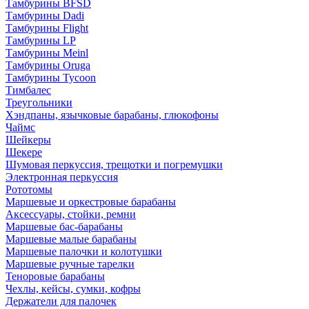
Тамбурины BFSD
Тамбурины Dadi
Тамбурины Flight
Тамбурины LP
Тамбурины Meinl
Тамбурины Oruga
Тамбурины Tycoon
Тимбалес
Треугольники
Хэндпаны, язычковые барабаны, глюкофоны
Чаймс
Шейкеры
Шекере
Шумовая перкуссия, трещотки и погремушки
Электронная перкуссия
Рототомы
Маршевые и оркестровые барабаны
Аксессуары, стойки, ремни
Маршевые бас-барабаны
Маршевые малые барабаны
Маршевые палочки и колотушки
Маршевые ручные тарелки
Теноровые барабаны
Чехлы, кейсы, сумки, кофры
Держатели для палочек