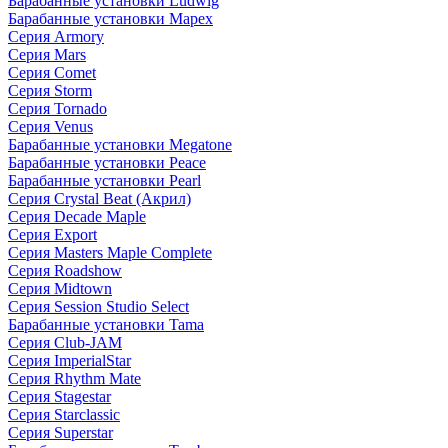
Барабанные установки Ludwig
Барабанные установки Mapex
Серия Armory
Серия Mars
Серия Comet
Серия Storm
Серия Tornado
Серия Venus
Барабанные установки Megatone
Барабанные установки Peace
Барабанные установки Pearl
Серия Crystal Beat (Акрил)
Серия Decade Maple
Серия Export
Серия Masters Maple Complete
Серия Roadshow
Серия Midtown
Серия Session Studio Select
Барабанные установки Tama
Серия Club-JAM
Серия ImperialStar
Серия Rhythm Mate
Серия Stagestar
Серия Starclassic
Серия Superstar