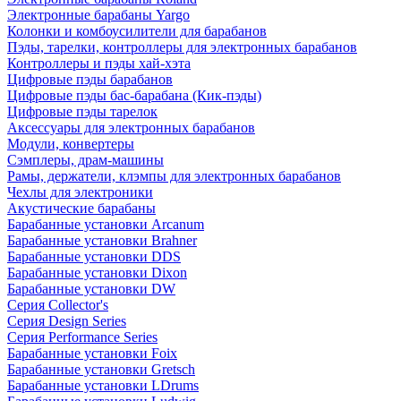
Электронные барабаны Yargo
Колонки и комбоусилители для барабанов
Пэды, тарелки, контроллеры для электронных барабанов
Контроллеры и пэды хай-хэта
Цифровые пэды барабанов
Цифровые пэды бас-барабана (Кик-пэды)
Цифровые пэды тарелок
Аксессуары для электронных барабанов
Модули, конвертеры
Сэмплеры, драм-машины
Рамы, держатели, клэмпы для электронных барабанов
Чехлы для электроники
Акустические барабаны
Барабанные установки Arcanum
Барабанные установки Brahner
Барабанные установки DDS
Барабанные установки Dixon
Барабанные установки DW
Серия Collector's
Серия Design Series
Серия Performance Series
Барабанные установки Foix
Барабанные установки Gretsch
Барабанные установки LDrums