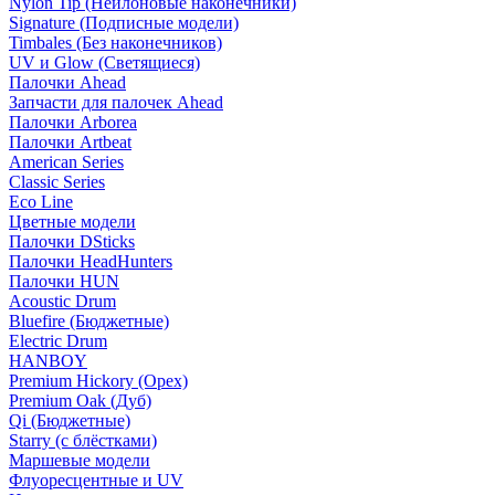
Nylon Tip (Нейлоновые наконечники)
Signature (Подписные модели)
Timbales (Без наконечников)
UV и Glow (Светящиеся)
Палочки Ahead
Запчасти для палочек Ahead
Палочки Arborea
Палочки Artbeat
American Series
Classic Series
Eco Line
Цветные модели
Палочки DSticks
Палочки HeadHunters
Палочки HUN
Acoustic Drum
Bluefire (Бюджетные)
Electric Drum
HANBOY
Premium Hickory (Орех)
Premium Oak (Дуб)
Qi (Бюджетные)
Starry (с блёстками)
Маршевые модели
Флуоресцентные и UV