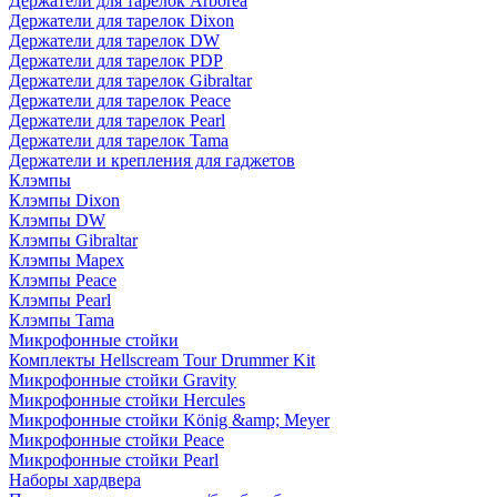
Держатели для тарелок Arborea
Держатели для тарелок Dixon
Держатели для тарелок DW
Держатели для тарелок PDP
Держатели для тарелок Gibraltar
Держатели для тарелок Peace
Держатели для тарелок Pearl
Держатели для тарелок Tama
Держатели и крепления для гаджетов
Клэмпы
Клэмпы Dixon
Клэмпы DW
Клэмпы Gibraltar
Клэмпы Mapex
Клэмпы Peace
Клэмпы Pearl
Клэмпы Tama
Микрофонные стойки
Комплекты Hellscream Tour Drummer Kit
Микрофонные стойки Gravity
Микрофонные стойки Hercules
Микрофонные стойки König &amp; Meyer
Микрофонные стойки Peace
Микрофонные стойки Pearl
Наборы хардвера