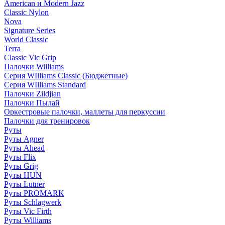
American и Modern Jazz
Classic Nylon
Nova
Signature Series
World Classic
Terra
Classic Vic Grip
Палочки Williams
Серия WIlliams Classic (Бюджетные)
Серия WIlliams Standard
Палочки Zildjian
Палочки Пылай
Оркестровые палочки, маллеты для перкуссии
Палочки для тренировок
Руты
Руты Agner
Руты Ahead
Руты Flix
Руты Grig
Руты HUN
Руты Lutner
Руты PROMARK
Руты Schlagwerk
Руты Vic Firth
Руты Williams