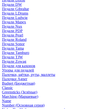
Педали Dixon
Педали DW
Педали Gibraltar
Педали LDrums
Педали Ludwig
Педали Mapex
Педали Nux
Педали PDP
Педали Pearl
Педали Roland
Педали Sonor
Педали Tama
Педали Tamburo
Педали TJW
Педали Zowag
Педали для кахонов
Упоры для педалей
Палочки, щётки, руты, маллеты
Палочки Agner
Budget (Бюджетная)
Classic
Greensticks (Зелёные)
Marching (Маршевые)
Name
Number (Основная серия)