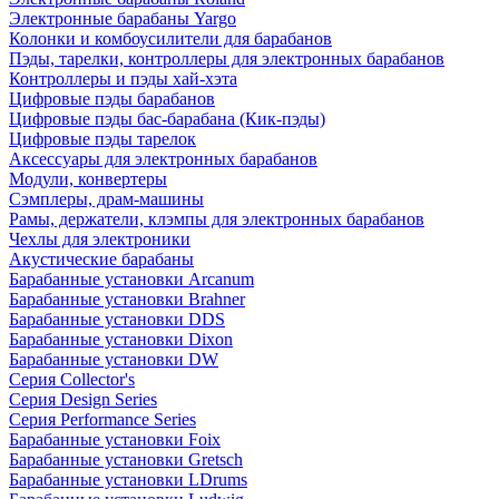
Электронные барабаны Yargo
Колонки и комбоусилители для барабанов
Пэды, тарелки, контроллеры для электронных барабанов
Контроллеры и пэды хай-хэта
Цифровые пэды барабанов
Цифровые пэды бас-барабана (Кик-пэды)
Цифровые пэды тарелок
Аксессуары для электронных барабанов
Модули, конвертеры
Сэмплеры, драм-машины
Рамы, держатели, клэмпы для электронных барабанов
Чехлы для электроники
Акустические барабаны
Барабанные установки Arcanum
Барабанные установки Brahner
Барабанные установки DDS
Барабанные установки Dixon
Барабанные установки DW
Серия Collector's
Серия Design Series
Серия Performance Series
Барабанные установки Foix
Барабанные установки Gretsch
Барабанные установки LDrums