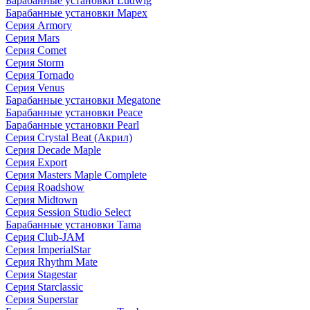
Барабанные установки Ludwig
Барабанные установки Mapex
Серия Armory
Серия Mars
Серия Comet
Серия Storm
Серия Tornado
Серия Venus
Барабанные установки Megatone
Барабанные установки Peace
Барабанные установки Pearl
Серия Crystal Beat (Акрил)
Серия Decade Maple
Серия Export
Серия Masters Maple Complete
Серия Roadshow
Серия Midtown
Серия Session Studio Select
Барабанные установки Tama
Серия Club-JAM
Серия ImperialStar
Серия Rhythm Mate
Серия Stagestar
Серия Starclassic
Серия Superstar