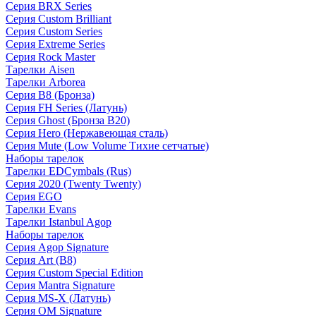
Серия BRX Series
Серия Custom Brilliant
Серия Custom Series
Серия Extreme Series
Серия Rock Master
Тарелки Aisen
Тарелки Arborea
Серия B8 (Бронза)
Серия FH Series (Латунь)
Серия Ghost (Бронза B20)
Серия Hero (Нержавеющая сталь)
Серия Mute (Low Volume Тихие сетчатые)
Наборы тарелок
Тарелки EDCymbals (Rus)
Серия 2020 (Twenty Twenty)
Серия EGO
Тарелки Evans
Тарелки Istanbul Agop
Наборы тарелок
Серия Agop Signature
Серия Art (B8)
Серия Custom Special Edition
Серия Mantra Signature
Серия MS-X (Латунь)
Серия OM Signature