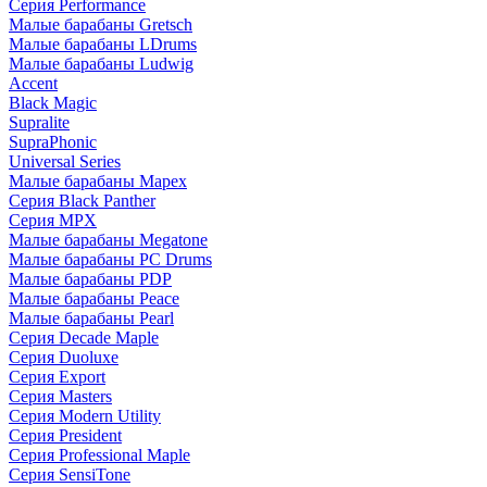
Серия Performance
Малые барабаны Gretsch
Малые барабаны LDrums
Малые барабаны Ludwig
Accent
Black Magic
Supralite
SupraPhonic
Universal Series
Малые барабаны Mapex
Серия Black Panther
Серия MPX
Малые барабаны Megatone
Малые барабаны PC Drums
Малые барабаны PDP
Малые барабаны Peace
Малые барабаны Pearl
Серия Decade Maple
Серия Duoluxe
Серия Export
Серия Masters
Серия Modern Utility
Серия President
Серия Professional Maple
Серия SensiTone