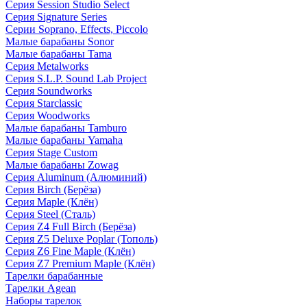
Серия Session Studio Select
Серия Signature Series
Серии Soprano, Effects, Piccolo
Малые барабаны Sonor
Малые барабаны Tama
Серия Metalworks
Серия S.L.P. Sound Lab Project
Серия Soundworks
Серия Starclassic
Серия Woodworks
Малые барабаны Tamburo
Малые барабаны Yamaha
Серия Stage Custom
Малые барабаны Zowag
Серия Aluminum (Алюминий)
Серия Birch (Берёза)
Серия Maple (Клён)
Серия Steel (Сталь)
Серия Z4 Full Birch (Берёза)
Серия Z5 Deluxe Poplar (Тополь)
Серия Z6 Fine Maple (Клён)
Серия Z7 Premium Maple (Клён)
Тарелки барабанные
Тарелки Agean
Наборы тарелок