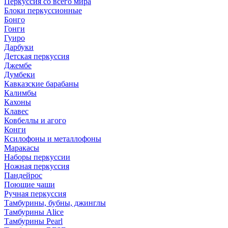
Перкуссия со всего мира
Блоки перкуссионные
Бонго
Гонги
Гуиро
Дарбуки
Детская перкуссия
Джембе
Думбеки
Кавказские барабаны
Калимбы
Кахоны
Клавес
Ковбеллы и агого
Конги
Ксилофоны и металлофоны
Маракасы
Наборы перкуссии
Ножная перкуссия
Пандейрос
Поющие чаши
Ручная перкуссия
Тамбурины, бубны, джинглы
Тамбурины Alice
Тамбурины Pearl