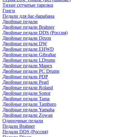
Тихие сетчатые тарелки
Гонги
Педали для бас-барабана
Двойные педали
Двойные педали Brahner
Двойные педали DDS (Россия)
Двойные педали Dixon
Двойные педали DW
Двойные педали EHWD
Двойные педали Gibraltar
Двойные педали LDrums
Двойные педали Mapex
Двойные педали PC Drums
Двойные педали PDP
Двойные педали Pearl
Двойные педали Roland
Двойные педали Sonor
Двойные педали Tama
Двойные педали Tamburo
Двойные педали Yamaha
Двойные педали Zowag
Одиночные педали
Педали Brahner
Педали DDS (Россия)