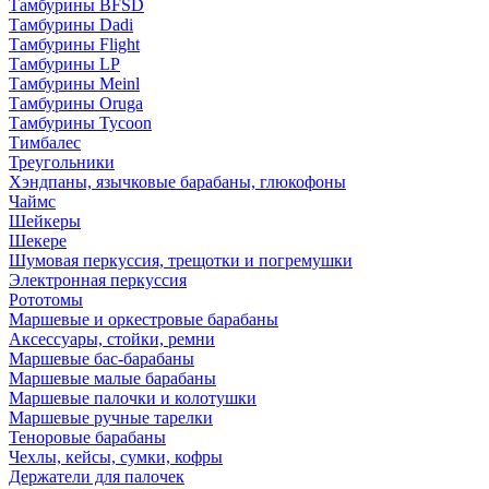
Тамбурины BFSD
Тамбурины Dadi
Тамбурины Flight
Тамбурины LP
Тамбурины Meinl
Тамбурины Oruga
Тамбурины Tycoon
Тимбалес
Треугольники
Хэндпаны, язычковые барабаны, глюкофоны
Чаймс
Шейкеры
Шекере
Шумовая перкуссия, трещотки и погремушки
Электронная перкуссия
Рототомы
Маршевые и оркестровые барабаны
Аксессуары, стойки, ремни
Маршевые бас-барабаны
Маршевые малые барабаны
Маршевые палочки и колотушки
Маршевые ручные тарелки
Теноровые барабаны
Чехлы, кейсы, сумки, кофры
Держатели для палочек