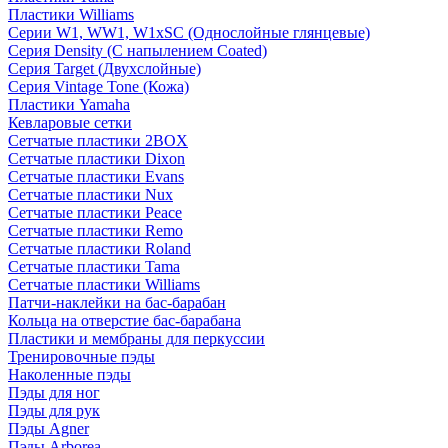
Пластики Williams
Серии W1, WW1, W1xSC (Однослойные глянцевые)
Серия Density (C напылением Coated)
Серия Target (Двухслойные)
Серия Vintage Tone (Кожа)
Пластики Yamaha
Кевларовые сетки
Сетчатые пластики 2BOX
Сетчатые пластики Dixon
Сетчатые пластики Evans
Сетчатые пластики Nux
Сетчатые пластики Peace
Сетчатые пластики Remo
Сетчатые пластики Roland
Сетчатые пластики Tama
Сетчатые пластики Williams
Патчи-наклейки на бас-барабан
Кольца на отверстие бас-барабана
Пластики и мембраны для перкуссии
Тренировочные пэды
Наколенные пэды
Пэды для ног
Пэды для рук
Пэды Agner
Пэды Arborea