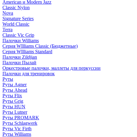
American и Modern Jazz
Classic Nylon
Nova
Signature Series
World Classic
Terra
Classic Vic Grip
Палочки Williams
Серия WIlliams Classic (Бюджетные)
Серия WIlliams Standard
Палочки Zildjian
Палочки Пылай
Оркестровые палочки, маллеты для перкуссии
Палочки для тренировок
Руты
Руты Agner
Руты Ahead
Руты Flix
Руты Grig
Руты HUN
Руты Lutner
Руты PROMARK
Руты Schlagwerk
Руты Vic Firth
Руты Williams