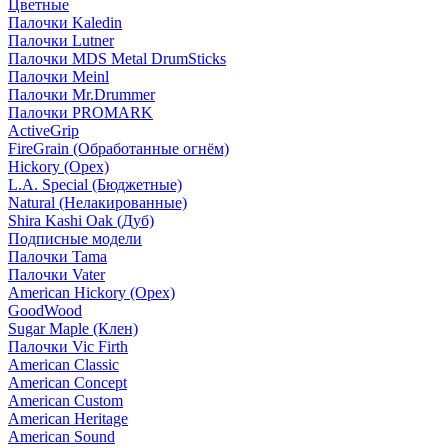
Цветные
Палочки Kaledin
Палочки Lutner
Палочки MDS Metal DrumSticks
Палочки Meinl
Палочки Mr.Drummer
Палочки PROMARK
ActiveGrip
FireGrain (Обработанные огнём)
Hickory (Орех)
L.A. Special (Бюджетные)
Natural (Нелакированные)
Shira Kashi Oak (Дуб)
Подписные модели
Палочки Tama
Палочки Vater
American Hickory (Орех)
GoodWood
Sugar Maple (Клен)
Палочки Vic Firth
American Classic
American Concept
American Custom
American Heritage
American Sound