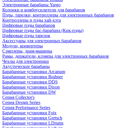
Электронные барабаны Yargo
Колонки и комбоусилители для барабанов
Пэды, тарелки, контроллеры для электронных барабанов
Контроллеры и пэды хай-хэта
Цифровые пэды барабанов
Цифровые пэды бас-барабана (Кик-пэды)
Цифровые пэды тарелок
Аксессуары для электронных барабанов
Модули, конвертеры
Сэмплеры, драм-машины
Рамы, держатели, клэмпы для электронных барабанов
Чехлы для электроники
Акустические барабаны
Барабанные установки Arcanum
Барабанные установки Brahner
Барабанные установки DDS
Барабанные установки Dixon
Барабанные установки DW
Серия Collector's
Серия Design Series
Серия Performance Series
Барабанные установки Foix
Барабанные установки Gretsch
Барабанные установки LDrums