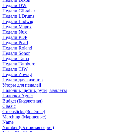
Педали Dixon
Педали DW
Педали Gibraltar
Педали LDrums
Педали Ludwig
Педали Mapex
Педали Nux
Педали PDP
Педали Pearl
Педали Roland
Педали Sonor
Педали Tama
Педали Tamburo
Педали TJW
Педали Zowag
Педали для кахонов
Упоры для педалей
Палочки, щётки, руты, маллеты
Палочки Agner
Budget (Бюджетная)
Classic
Greensticks (Зелёные)
Marching (Маршевые)
Name
Number (Основная серия)