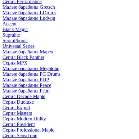
Серия Performance
Малые барабаны Gretsch
Малые барабаны LDrums
Малые барабаны Ludwig
Accent
Black Magic
Supralite
SupraPhonic
Universal Series
Малые барабаны Mapex
Серия Black Panther
Серия MPX
Малые барабаны Megatone
Малые барабаны PC Drums
Малые барабаны PDP
Малые барабаны Peace
Малые барабаны Pearl
Серия Decade Maple
Серия Duoluxe
Серия Export
Серия Masters
Серия Modern Utility
Серия President
Серия Professional Maple
Серия SensiTone