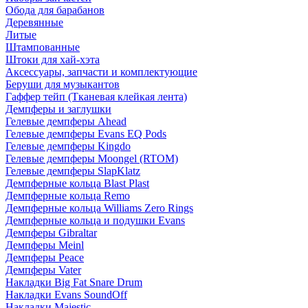
Обода для барабанов
Деревянные
Литые
Штампованные
Штоки для хай-хэта
Аксессуары, запчасти и комплектующие
Беруши для музыкантов
Гаффер тейп (Тканевая клейкая лента)
Демпферы и заглушки
Гелевые демпферы Ahead
Гелевые демпферы Evans EQ Pods
Гелевые демпферы Kingdo
Гелевые демпферы Moongel (RTOM)
Гелевые демпферы SlapKlatz
Демпферные кольца Blast Plast
Демпферные кольца Remo
Демпферные кольца Williams Zero Rings
Демпферные кольца и подушки Evans
Демпферы Gibraltar
Демпферы Meinl
Демпферы Peace
Демпферы Vater
Накладки Big Fat Snare Drum
Накладки Evans SoundOff
Накладки Majestic