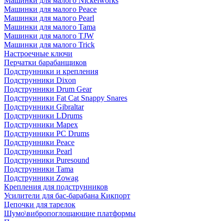
Машинки для малого Nickelworks
Машинки для малого Peace
Машинки для малого Pearl
Машинки для малого Tama
Машинки для малого TJW
Машинки для малого Trick
Настроечные ключи
Перчатки барабанщиков
Подструнники и крепления
Подструнники Dixon
Подструнники Drum Gear
Подструнники Fat Cat Snappy Snares
Подструнники Gibraltar
Подструнники LDrums
Подструнники Mapex
Подструнники PC Drums
Подструнники Peace
Подструнники Pearl
Подструнники Puresound
Подструнники Tama
Подструнники Zowag
Крепления для подструнников
Усилители для бас-барабана Кикпорт
Цепочки для тарелок
Шумо\вибропоглощающие платформы