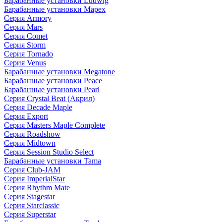
Барабанные установки Ludwig
Барабанные установки Mapex
Серия Armory
Серия Mars
Серия Comet
Серия Storm
Серия Tornado
Серия Venus
Барабанные установки Megatone
Барабанные установки Peace
Барабанные установки Pearl
Серия Crystal Beat (Акрил)
Серия Decade Maple
Серия Export
Серия Masters Maple Complete
Серия Roadshow
Серия Midtown
Серия Session Studio Select
Барабанные установки Tama
Серия Club-JAM
Серия ImperialStar
Серия Rhythm Mate
Серия Stagestar
Серия Starclassic
Серия Superstar