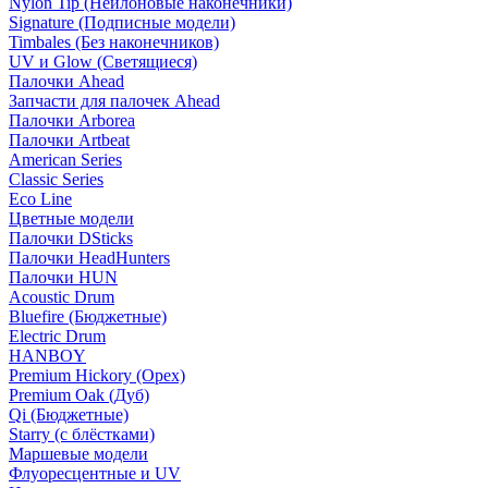
Nylon Tip (Нейлоновые наконечники)
Signature (Подписные модели)
Timbales (Без наконечников)
UV и Glow (Светящиеся)
Палочки Ahead
Запчасти для палочек Ahead
Палочки Arborea
Палочки Artbeat
American Series
Classic Series
Eco Line
Цветные модели
Палочки DSticks
Палочки HeadHunters
Палочки HUN
Acoustic Drum
Bluefire (Бюджетные)
Electric Drum
HANBOY
Premium Hickory (Орех)
Premium Oak (Дуб)
Qi (Бюджетные)
Starry (с блёстками)
Маршевые модели
Флуоресцентные и UV