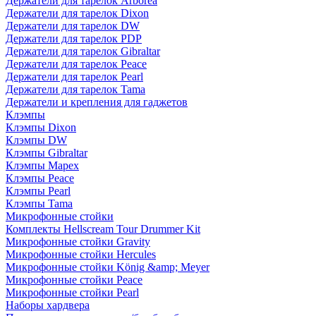
Держатели для тарелок Arborea
Держатели для тарелок Dixon
Держатели для тарелок DW
Держатели для тарелок PDP
Держатели для тарелок Gibraltar
Держатели для тарелок Peace
Держатели для тарелок Pearl
Держатели для тарелок Tama
Держатели и крепления для гаджетов
Клэмпы
Клэмпы Dixon
Клэмпы DW
Клэмпы Gibraltar
Клэмпы Mapex
Клэмпы Peace
Клэмпы Pearl
Клэмпы Tama
Микрофонные стойки
Комплекты Hellscream Tour Drummer Kit
Микрофонные стойки Gravity
Микрофонные стойки Hercules
Микрофонные стойки König &amp; Meyer
Микрофонные стойки Peace
Микрофонные стойки Pearl
Наборы хардвера