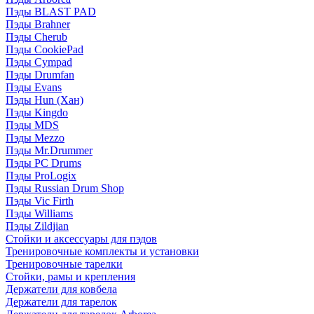
Пэды BLAST PAD
Пэды Brahner
Пэды Cherub
Пэды CookiePad
Пэды Cympad
Пэды Drumfan
Пэды Evans
Пэды Hun (Хан)
Пэды Kingdo
Пэды MDS
Пэды Mezzo
Пэды Mr.Drummer
Пэды PC Drums
Пэды ProLogix
Пэды Russian Drum Shop
Пэды Vic Firth
Пэды Williams
Пэды Zildjian
Стойки и аксессуары для пэдов
Тренировочные комплекты и установки
Тренировочные тарелки
Стойки, рамы и крепления
Держатели для ковбела
Держатели для тарелок