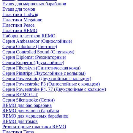
Evans для маршевых барабанов
Evans для томов
Пластики Ludwig
Пластики Megatone
Пластики Peace
Пластики REMO
Наборы пластиков REMO
Серия Ambassador (Однослойные)
Серия Colortone (Цветные)
Серия Controlled Sound (С пятаком)
Серия Diplomat (Резонаторные)
Серия Emperor (Двухслойные)
Серия Fiberskyn (Синтетическая кожа)
Серия Pinstripe (Двухслойные с кольцом)
Серия Powersonic (Двухслойные с кольцом)
Серия Powerstroke P3 (Однослойные с кольцом)
Серия Powerstroke P4, 77 (Двухслойные с кольцом)
Серия REMO UT
Серия Silentstroke (Сетки)
REMO для бас-барабана
REMO для малого барабана
REMO для маршевых барабанов
REMO для томов
Резонаторные пластики REMO
Пластики Tama