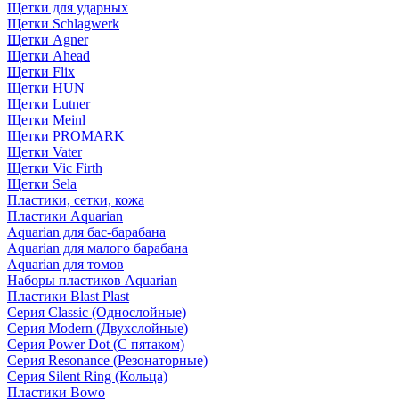
Щетки для ударных
Щетки Schlagwerk
Щетки Agner
Щетки Ahead
Щетки Flix
Щетки HUN
Щетки Lutner
Щетки Meinl
Щетки PROMARK
Щетки Vater
Щетки Vic Firth
Щетки Sela
Пластики, сетки, кожа
Пластики Aquarian
Aquarian для бас-барабана
Aquarian для малого барабана
Aquarian для томов
Наборы пластиков Aquarian
Пластики Blast Plast
Серия Classic (Однослойные)
Серия Modern (Двухслойные)
Серия Power Dot (С пятаком)
Серия Resonance (Резонаторные)
Серия Silent Ring (Кольца)
Пластики Bowo