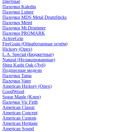
Цветные
Палочки Kaledin
Палочки Lutner
Палочки MDS Metal DrumSticks
Палочки Meinl
Палочки Mr.Drummer
Палочки PROMARK
ActiveGrip
FireGrain (Обработанные огнём)
Hickory (Орех)
L.A. Special (Бюджетные)
Natural (Нелакированные)
Shira Kashi Oak (Дуб)
Подписные модели
Палочки Tama
Палочки Vater
American Hickory (Орех)
GoodWood
Sugar Maple (Клен)
Палочки Vic Firth
American Classic
American Concept
American Custom
American Heritage
American Sound