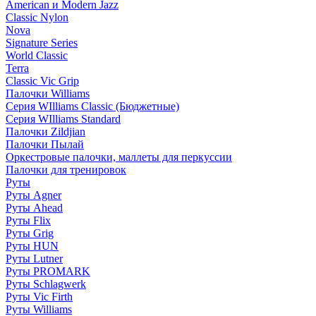
American и Modern Jazz
Classic Nylon
Nova
Signature Series
World Classic
Terra
Classic Vic Grip
Палочки Williams
Серия WIlliams Classic (Бюджетные)
Серия WIlliams Standard
Палочки Zildjian
Палочки Пылай
Оркестровые палочки, маллеты для перкуссии
Палочки для тренировок
Руты
Руты Agner
Руты Ahead
Руты Flix
Руты Grig
Руты HUN
Руты Lutner
Руты PROMARK
Руты Schlagwerk
Руты Vic Firth
Руты Williams