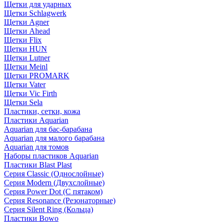
Щетки для ударных
Щетки Schlagwerk
Щетки Agner
Щетки Ahead
Щетки Flix
Щетки HUN
Щетки Lutner
Щетки Meinl
Щетки PROMARK
Щетки Vater
Щетки Vic Firth
Щетки Sela
Пластики, сетки, кожа
Пластики Aquarian
Aquarian для бас-барабана
Aquarian для малого барабана
Aquarian для томов
Наборы пластиков Aquarian
Пластики Blast Plast
Серия Classic (Однослойные)
Серия Modern (Двухслойные)
Серия Power Dot (С пятаком)
Серия Resonance (Резонаторные)
Серия Silent Ring (Кольца)
Пластики Bowo