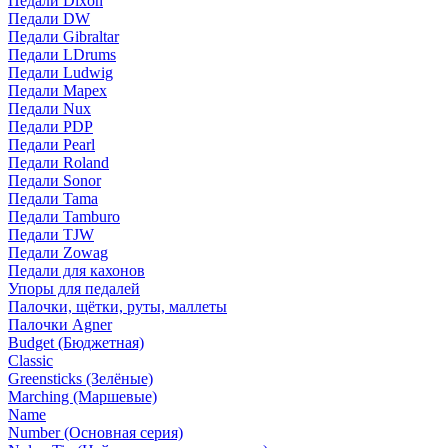
Педали Dixon
Педали DW
Педали Gibraltar
Педали LDrums
Педали Ludwig
Педали Mapex
Педали Nux
Педали PDP
Педали Pearl
Педали Roland
Педали Sonor
Педали Tama
Педали Tamburo
Педали TJW
Педали Zowag
Педали для кахонов
Упоры для педалей
Палочки, щётки, руты, маллеты
Палочки Agner
Budget (Бюджетная)
Classic
Greensticks (Зелёные)
Marching (Маршевые)
Name
Number (Основная серия)