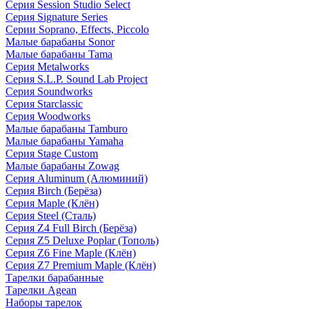
Серия Session Studio Select
Серия Signature Series
Серии Soprano, Effects, Piccolo
Малые барабаны Sonor
Малые барабаны Tama
Серия Metalworks
Серия S.L.P. Sound Lab Project
Серия Soundworks
Серия Starclassic
Серия Woodworks
Малые барабаны Tamburo
Малые барабаны Yamaha
Серия Stage Custom
Малые барабаны Zowag
Серия Aluminum (Алюминий)
Серия Birch (Берёза)
Серия Maple (Клён)
Серия Steel (Сталь)
Серия Z4 Full Birch (Берёза)
Серия Z5 Deluxe Poplar (Тополь)
Серия Z6 Fine Maple (Клён)
Серия Z7 Premium Maple (Клён)
Тарелки барабанные
Тарелки Agean
Наборы тарелок