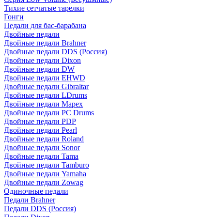
Тихие сетчатые тарелки
Гонги
Педали для бас-барабана
Двойные педали
Двойные педали Brahner
Двойные педали DDS (Россия)
Двойные педали Dixon
Двойные педали DW
Двойные педали EHWD
Двойные педали Gibraltar
Двойные педали LDrums
Двойные педали Mapex
Двойные педали PC Drums
Двойные педали PDP
Двойные педали Pearl
Двойные педали Roland
Двойные педали Sonor
Двойные педали Tama
Двойные педали Tamburo
Двойные педали Yamaha
Двойные педали Zowag
Одиночные педали
Педали Brahner
Педали DDS (Россия)