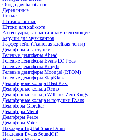
Обода для барабанов
Деревянные
Литые
Штампованные
Штоки для хай-хэта
Аксессуары, запчасти и комплектующие
Беруши для музыкантов
Гаффер тейп (Тканевая клейкая лента)
Демпферы и заглушки
Гелевые демпферы Ahead
Гелевые демпферы Evans EQ Pods
Гелевые демпферы Kingdo
Гелевые демпферы Moongel (RTOM)
Гелевые демпферы SlapKlatz
Демпферные кольца Blast Plast
Демпферные кольца Remo
Демпферные кольца Williams Zero Rings
Демпферные кольца и подушки Evans
Демпферы Gibraltar
Демпферы Meinl
Демпферы Peace
Демпферы Vater
Накладки Big Fat Snare Drum
Накладки Evans SoundOff
Накладки Majestic