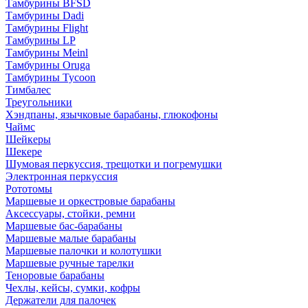
Тамбурины BFSD
Тамбурины Dadi
Тамбурины Flight
Тамбурины LP
Тамбурины Meinl
Тамбурины Oruga
Тамбурины Tycoon
Тимбалес
Треугольники
Хэндпаны, язычковые барабаны, глюкофоны
Чаймс
Шейкеры
Шекере
Шумовая перкуссия, трещотки и погремушки
Электронная перкуссия
Рототомы
Маршевые и оркестровые барабаны
Аксессуары, стойки, ремни
Маршевые бас-барабаны
Маршевые малые барабаны
Маршевые палочки и колотушки
Маршевые ручные тарелки
Теноровые барабаны
Чехлы, кейсы, сумки, кофры
Держатели для палочек