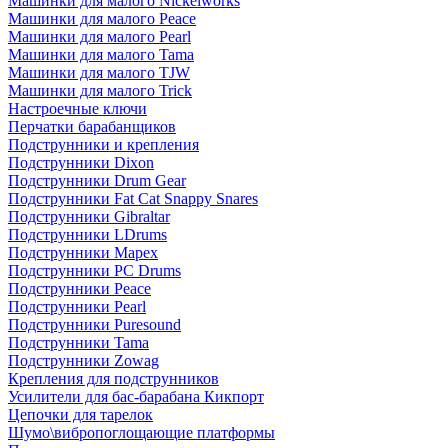
Машинки для малого Nickelworks
Машинки для малого Peace
Машинки для малого Pearl
Машинки для малого Tama
Машинки для малого TJW
Машинки для малого Trick
Настроечные ключи
Перчатки барабанщиков
Подструнники и крепления
Подструнники Dixon
Подструнники Drum Gear
Подструнники Fat Cat Snappy Snares
Подструнники Gibraltar
Подструнники LDrums
Подструнники Mapex
Подструнники PC Drums
Подструнники Peace
Подструнники Pearl
Подструнники Puresound
Подструнники Tama
Подструнники Zowag
Крепления для подструнников
Усилители для бас-барабана Кикпорт
Цепочки для тарелок
Шумо\вибропоглощающие платформы