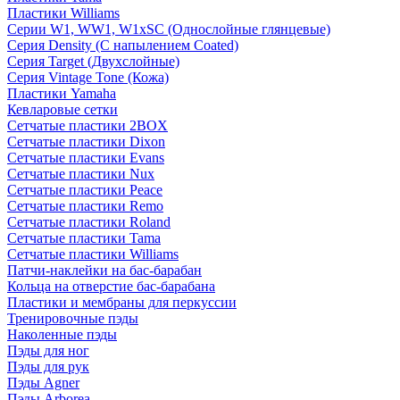
Пластики Williams
Серии W1, WW1, W1xSC (Однослойные глянцевые)
Серия Density (C напылением Coated)
Серия Target (Двухслойные)
Серия Vintage Tone (Кожа)
Пластики Yamaha
Кевларовые сетки
Сетчатые пластики 2BOX
Сетчатые пластики Dixon
Сетчатые пластики Evans
Сетчатые пластики Nux
Сетчатые пластики Peace
Сетчатые пластики Remo
Сетчатые пластики Roland
Сетчатые пластики Tama
Сетчатые пластики Williams
Патчи-наклейки на бас-барабан
Кольца на отверстие бас-барабана
Пластики и мембраны для перкуссии
Тренировочные пэды
Наколенные пэды
Пэды для ног
Пэды для рук
Пэды Agner
Пэды Arborea