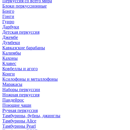
Перкуссия со всего мира
Блоки перкуссионные
Бонго
Гонги
Гуиро
Дарбуки
Детская перкуссия
Джембе
Думбеки
Кавказские барабаны
Калимбы
Кахоны
Клавес
Ковбеллы и агого
Конги
Ксилофоны и металлофоны
Маракасы
Наборы перкуссии
Ножная перкуссия
Пандейрос
Поющие чаши
Ручная перкуссия
Тамбурины, бубны, джинглы
Тамбурины Alice
Тамбурины Pearl