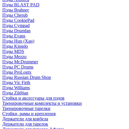
Пэды BLAST PAD
Пэды Brahner
Пэды Cherub
Пэды CookiePad
Пэды Cympad
Пэды Drumfan
Пэды Evans
Пэды Hun (Хан)
Пэды Kingdo
Пэды MDS
Пэды Mezzo
Пэды Mr.Drummer
Пэды PC Drums
Пэды ProLogix
Пэды Russian Drum Shop
Пэды Vic Firth
Пэды Williams
Пэды Zildjian
Стойки и аксессуары для пэдов
Тренировочные комплекты и установки
Тренировочные тарелки
Стойки, рамы и крепления
Держатели для ковбела
Держатели для тарелок