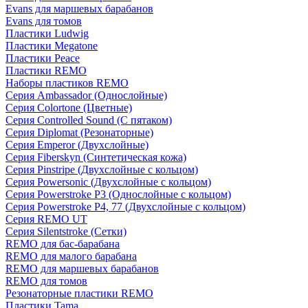
Evans для маршевых барабанов
Evans для томов
Пластики Ludwig
Пластики Megatone
Пластики Peace
Пластики REMO
Наборы пластиков REMO
Серия Ambassador (Однослойные)
Серия Colortone (Цветные)
Серия Controlled Sound (С пятаком)
Серия Diplomat (Резонаторные)
Серия Emperor (Двухслойные)
Серия Fiberskyn (Синтетическая кожа)
Серия Pinstripe (Двухслойные с кольцом)
Серия Powersonic (Двухслойные с кольцом)
Серия Powerstroke P3 (Однослойные с кольцом)
Серия Powerstroke P4, 77 (Двухслойные с кольцом)
Серия REMO UT
Серия Silentstroke (Сетки)
REMO для бас-барабана
REMO для малого барабана
REMO для маршевых барабанов
REMO для томов
Резонаторные пластики REMO
Пластики Tama