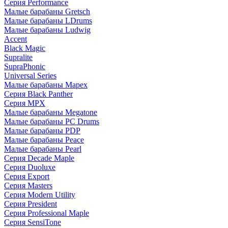
Серия Performance
Малые барабаны Gretsch
Малые барабаны LDrums
Малые барабаны Ludwig
Accent
Black Magic
Supralite
SupraPhonic
Universal Series
Малые барабаны Mapex
Серия Black Panther
Серия MPX
Малые барабаны Megatone
Малые барабаны PC Drums
Малые барабаны PDP
Малые барабаны Peace
Малые барабаны Pearl
Серия Decade Maple
Серия Duoluxe
Серия Export
Серия Masters
Серия Modern Utility
Серия President
Серия Professional Maple
Серия SensiTone