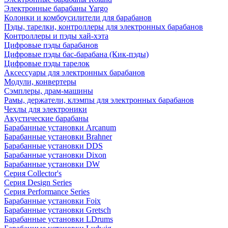
Электронные барабаны Yargo
Колонки и комбоусилители для барабанов
Пэды, тарелки, контроллеры для электронных барабанов
Контроллеры и пэды хай-хэта
Цифровые пэды барабанов
Цифровые пэды бас-барабана (Кик-пэды)
Цифровые пэды тарелок
Аксессуары для электронных барабанов
Модули, конвертеры
Сэмплеры, драм-машины
Рамы, держатели, клэмпы для электронных барабанов
Чехлы для электроники
Акустические барабаны
Барабанные установки Arcanum
Барабанные установки Brahner
Барабанные установки DDS
Барабанные установки Dixon
Барабанные установки DW
Серия Collector's
Серия Design Series
Серия Performance Series
Барабанные установки Foix
Барабанные установки Gretsch
Барабанные установки LDrums