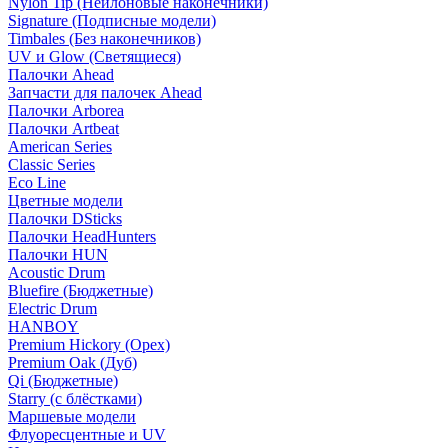
Nylon Tip (Нейлоновые наконечники)
Signature (Подписные модели)
Timbales (Без наконечников)
UV и Glow (Светящиеся)
Палочки Ahead
Запчасти для палочек Ahead
Палочки Arborea
Палочки Artbeat
American Series
Classic Series
Eco Line
Цветные модели
Палочки DSticks
Палочки HeadHunters
Палочки HUN
Acoustic Drum
Bluefire (Бюджетные)
Electric Drum
HANBOY
Premium Hickory (Орех)
Premium Oak (Дуб)
Qi (Бюджетные)
Starry (с блёстками)
Маршевые модели
Флуоресцентные и UV