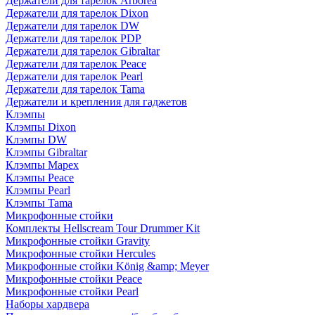
Держатели для тарелок Arborea
Держатели для тарелок Dixon
Держатели для тарелок DW
Держатели для тарелок PDP
Держатели для тарелок Gibraltar
Держатели для тарелок Peace
Держатели для тарелок Pearl
Держатели для тарелок Tama
Держатели и крепления для гаджетов
Клэмпы
Клэмпы Dixon
Клэмпы DW
Клэмпы Gibraltar
Клэмпы Mapex
Клэмпы Peace
Клэмпы Pearl
Клэмпы Tama
Микрофонные стойки
Комплекты Hellscream Tour Drummer Kit
Микрофонные стойки Gravity
Микрофонные стойки Hercules
Микрофонные стойки König &amp; Meyer
Микрофонные стойки Peace
Микрофонные стойки Pearl
Наборы хардвера