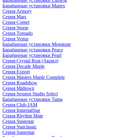
Барабанные установки Ludwig
Барабанные установки Mapex
Серия Armory
Серия Mars
Серия Comet
Серия Storm
Серия Tornado
Серия Venus
Барабанные установки Megatone
Барабанные установки Peace
Барабанные установки Pearl
Серия Crystal Beat (Акрил)
Серия Decade Maple
Серия Export
Серия Masters Maple Complete
Серия Roadshow
Серия Midtown
Серия Session Studio Select
Барабанные установки Tama
Серия Club-JAM
Серия ImperialStar
Серия Rhythm Mate
Серия Stagestar
Серия Starclassic
Серия Superstar